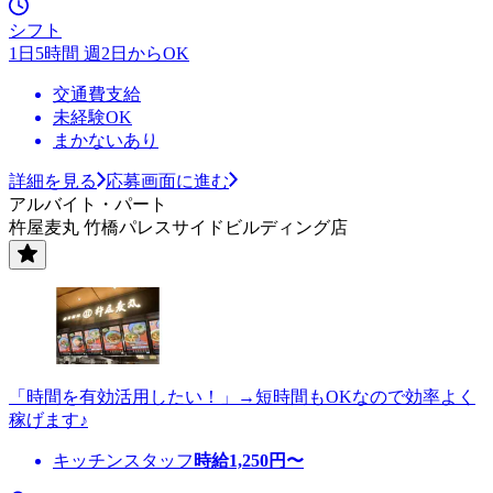
シフト
1日5時間 週2日からOK
交通費支給
未経験OK
まかないあり
詳細を見る
応募画面に進む
アルバイト・パート
杵屋麦丸 竹橋パレスサイドビルディング店
「時間を有効活用したい！」→短時間もOKなので効率よく
稼げます♪
キッチンスタッフ
時給
1,250
円〜