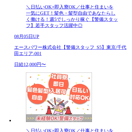
＼日払いOK×即入寮OK／仕事と住まいを
一気にGET！髪色・髪型自由であなたらし
く働ける！週5でしっかり稼ぐ【警備スタッ
フ】若手スタッフ活躍中◎
08月05日UP
エースパワー株式会社【警備スタッフ_S5】東京/千代
田エリア-001
日給12,000円〜
＼日払いOK×即入寮OK／仕事と住まいを