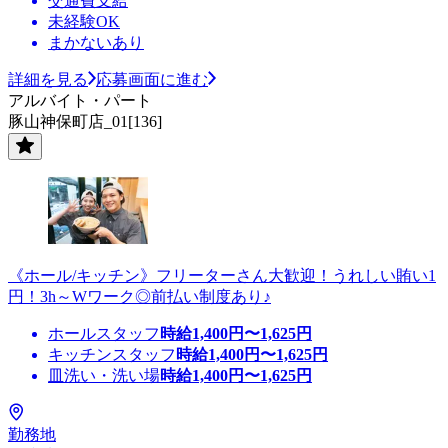
交通費支給
未経験OK
まかないあり
詳細を見る
応募画面に進む
アルバイト・パート
豚山神保町店_01[136]
《ホール/キッチン》フリーターさん大歓迎！うれしい賄い1
円！3h～Wワーク◎前払い制度あり♪
ホールスタッフ
時給
1,400
円〜
1,625
円
キッチンスタッフ
時給
1,400
円〜
1,625
円
皿洗い・洗い場
時給
1,400
円〜
1,625
円
勤務地