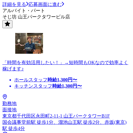
詳細を見る
応募画面に進む
アルバイト・パート
そじ坊 山王パークタワービル店
「時間を有効活用したい！」→短時間もOKなので効率よく
稼げます♪
ホールスタッフ
時給
1,300
円〜
キッチンスタッフ
時給
1,300
円〜
勤務地
面接地
東京都千代田区永田町2-11-1 山王パークタワーB1F
国会議事堂前駅 徒歩1分、溜池山王駅 徒歩2分、赤坂(東京)
駅 徒歩4分