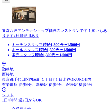
青森八戸アンテナショップ併設のレストランです！賄いもあ
ります♪社員登用あり
キッチンスタッフ
時給
1,300
円〜
1,500
円
ホールスタッフ
時給
1,300
円〜
1,500
円
販売スタッフ
時給
1,300
円〜
1,500
円
勤務地
面接地
東京都千代田区内幸町１丁目7-1 日比谷OKUROJI内
有楽町駅 徒歩6分、新橋駅 徒歩6分、銀座駅 徒歩6分
シフト
1日4時間 週2日からOK