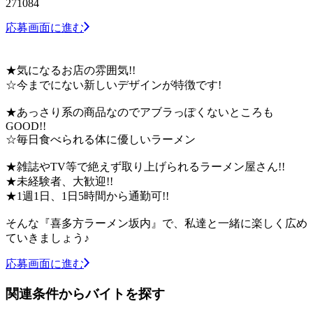
271084
応募画面に進む
★気になるお店の雰囲気!!
☆今までにない新しいデザインが特徴です!
★あっさり系の商品なのでアブラっぽくないところも
GOOD!!
☆毎日食べられる体に優しいラーメン
★雑誌やTV等で絶えず取り上げられるラーメン屋さん!!
★未経験者、大歓迎!!
★1週1日、1日5時間から通勤可!!
そんな『喜多方ラーメン坂内』で、私達と一緒に楽しく広め
ていきましょう♪
応募画面に進む
関連条件からバイトを探す