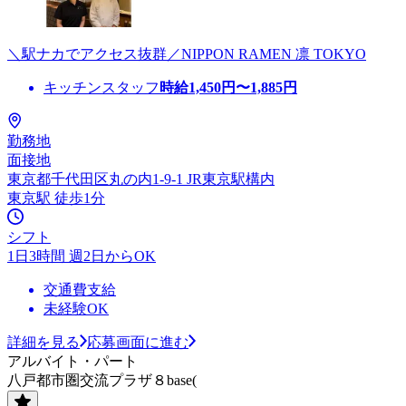
＼駅ナカでアクセス抜群／NIPPON RAMEN 凛 TOKYO
キッチンスタッフ
時給
1,450
円〜
1,885
円
勤務地
面接地
東京都千代田区丸の内1-9-1 JR東京駅構内
東京駅 徒歩1分
シフト
1日3時間 週2日からOK
交通費支給
未経験OK
詳細を見る
応募画面に進む
アルバイト・パート
八戸都市圏交流プラザ８base(