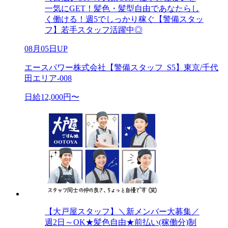
一気にGET！髪色・髪型自由であなたらし
く働ける！週5でしっかり稼ぐ【警備スタッ
フ】若手スタッフ活躍中◎
08月05日UP
エースパワー株式会社【警備スタッフ_S5】東京/千代
田エリア-008
日給12,000円〜
【大戸屋スタッフ】＼新メンバー大募集／
週2日～OK★髪色自由★前払い(稼働分)制