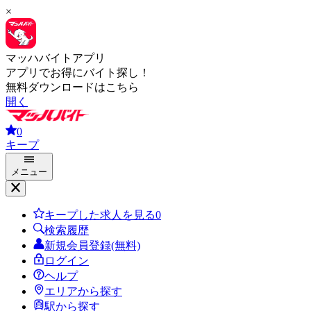
×
マッハバイトアプリ
アプリでお得にバイト探し！
無料ダウンロードはこちら
開く
0
キープ
メニュー
キープした求人を見る
0
検索履歴
新規会員登録(無料)
ログイン
ヘルプ
エリアから探す
駅から探す