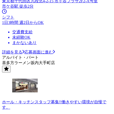
東京都千代田区九段北4-2-15 市ヶ谷プラザ2F2-A号室
市ケ谷駅 徒歩2分
シフト
1日3時間 週2日からOK
交通費支給
未経験OK
まかないあり
詳細を見る
応募画面に進む
アルバイト・パート
喜多方ラーメン坂内大手町店
ホール・キッチンスタッフ募集!!働きやすい環境が自慢で
す。