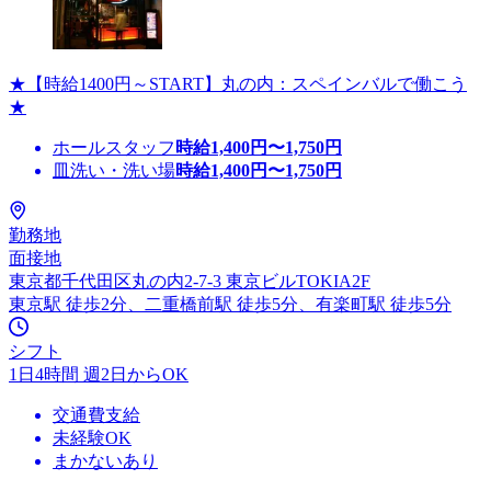
★【時給1400円～START】丸の内：スペインバルで働こう
★
ホールスタッフ
時給
1,400
円〜
1,750
円
皿洗い・洗い場
時給
1,400
円〜
1,750
円
勤務地
面接地
東京都千代田区丸の内2-7-3 東京ビルTOKIA2F
東京駅 徒歩2分、二重橋前駅 徒歩5分、有楽町駅 徒歩5分
シフト
1日4時間 週2日からOK
交通費支給
未経験OK
まかないあり