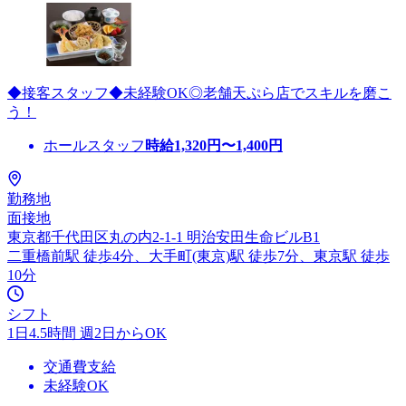
◆接客スタッフ◆未経験OK◎老舗天ぷら店でスキルを磨こ
う！
ホールスタッフ
時給
1,320
円〜
1,400
円
勤務地
面接地
東京都千代田区丸の内2-1-1 明治安田生命ビルB1
二重橋前駅 徒歩4分、大手町(東京)駅 徒歩7分、東京駅 徒歩
10分
シフト
1日4.5時間 週2日からOK
交通費支給
未経験OK