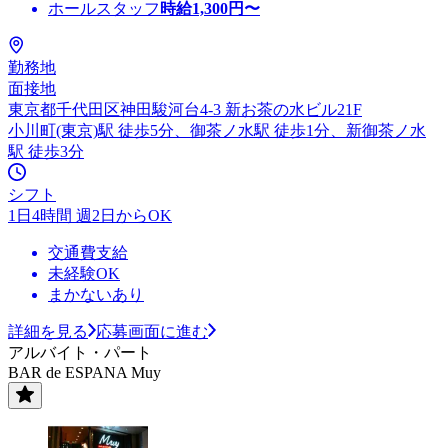
ホールスタッフ
時給
1,300
円〜
勤務地
面接地
東京都千代田区神田駿河台4-3 新お茶の水ビル21F
小川町(東京)駅 徒歩5分、御茶ノ水駅 徒歩1分、新御茶ノ水
駅 徒歩3分
シフト
1日4時間 週2日からOK
交通費支給
未経験OK
まかないあり
詳細を見る
応募画面に進む
アルバイト・パート
BAR de ESPANA Muy