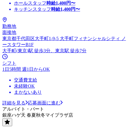
ホールスタッフ
時給
1,400
円〜
キッチンスタッフ
時給
1,400
円〜
勤務地
面接地
東京都千代田区大手町1-9-5 大手町フィナンシャルシティ ノ
ースタワーB1F
大手町(東京)駅 徒歩3分、東京駅 徒歩7分
シフト
1日5時間 週1日からOK
交通費支給
未経験OK
まかないあり
詳細を見る
応募画面に進む
アルバイト・パート
銀座ハゲ天 春夏秋冬マイプラザ店