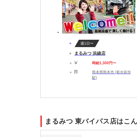
週1日〜
まるみつ 浜線店
時給1,300円〜
熊本県熊本市 (新水前寺
駅)
まるみつ 東バイパス店はこ