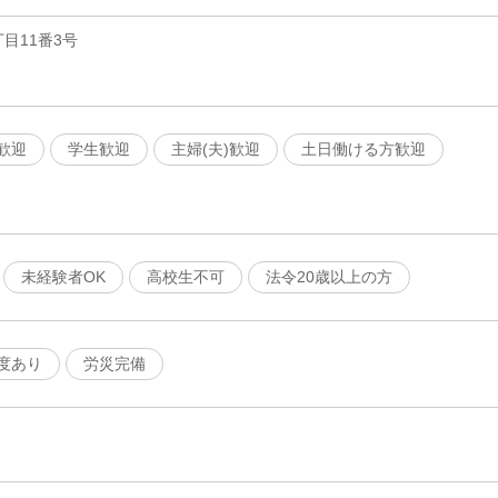
目11番3号
歓迎
学生歓迎
主婦(夫)歓迎
土日働ける方歓迎
未経験者OK
高校生不可
法令20歳以上の方
度あり
労災完備