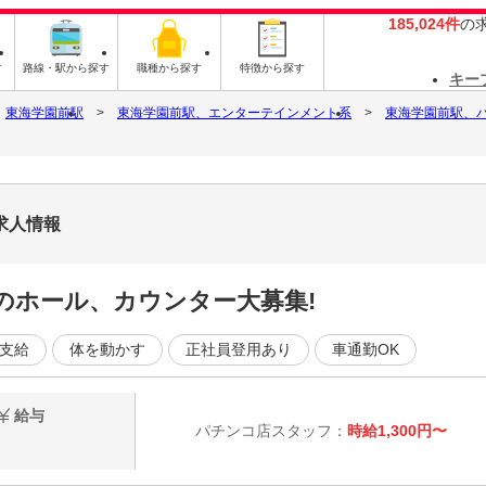
185,024件
の
す
路線・駅から探す
職種から探す
特徴から探す
キー
東海学園前駅
東海学園前駅、エンターテインメント系
東海学園前駅、
求人情報
のホール、カウンター大募集!
支給
体を動かす
正社員登用あり
車通勤OK
給与
パチンコ店スタッフ：
時給1,300円〜