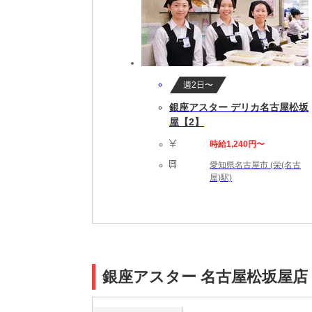
週2日〜
銀座アスター デリカ名古屋松坂
屋【2】
時給1,240円〜
愛知県名古屋市 (栄(名古
屋)駅)
銀座アスター 名古屋松坂屋店