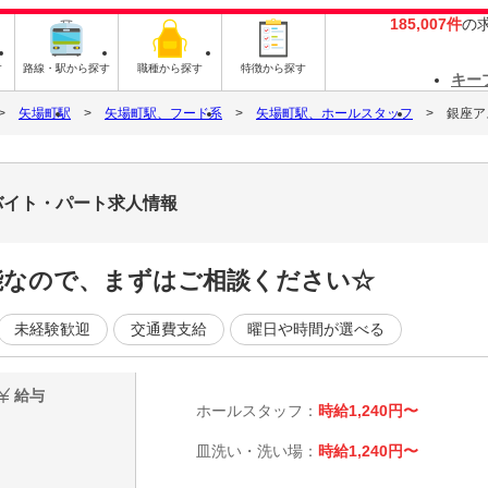
185,007件
の
す
路線・駅から探す
職種から探す
特徴から探す
キー
矢場町駅
矢場町駅、フード系
矢場町駅、ホールスタッフ
銀座ア
バイト・パート求人情報
可能なので、まずはご相談ください☆
未経験歓迎
交通費支給
曜日や時間が選べる
給与
ホールスタッフ：
時給1,240円〜
皿洗い・洗い場：
時給1,240円〜