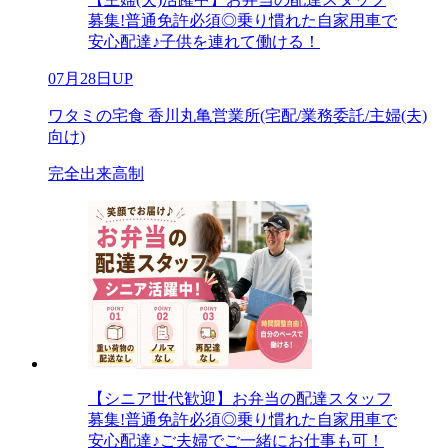
募集!普通免許必須◎乗り慣れた自家用車で
安心配達♪子供を連れて働ける！
07月28日UP
ワタミの宅食 香川丸亀営業所(宅配/業務委託/主婦(夫)
向け)
完全出来高制
【シニア世代歓迎】お弁当の配達スタッフ
募集!普通免許必須◎乗り慣れた自家用車で
安心配達♪ご夫婦でご一緒にお仕事も可！