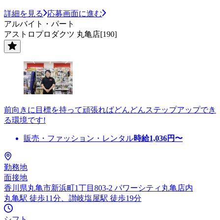
詳細を見る
応募画面に進む
アルバイト・パート
アストロプロダクツ 丸亀店[190]
前向きに目標を持って頑張ればどんどんステップアップでき
る環境です!
販売・ファッション・レンタル
時給
1,036
円〜
勤務地
面接地
香川県丸亀市新浜町1丁目803-2 パワーシティ丸亀店内
丸亀駅 徒歩11分、讃岐塩屋駅 徒歩19分
シフト