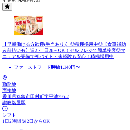
【早朝働ける方歓迎(手当あり)】◎積極採用中◎【食事補助
＆前払い有】週2・1日2h～OK！セルフレジで簡単接客◎マ
ニュアル完備で初バイト・未経験も安心！積極採用中
ファーストフード
時給
1,140
円〜
勤務地
面接地
香川県丸亀市田村町字平池795-2
讃岐塩屋駅
シフト
1日2時間 週2日からOK