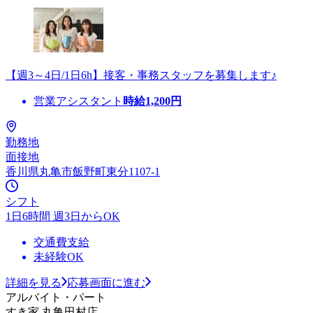
【週3～4日/1日6h】接客・事務スタッフを募集します♪
営業アシスタント
時給
1,200
円
勤務地
面接地
香川県丸亀市飯野町東分1107-1
シフト
1日6時間 週3日からOK
交通費支給
未経験OK
詳細を見る
応募画面に進む
アルバイト・パート
すき家 丸亀田村店