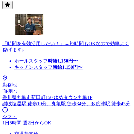
「時間を有効活用したい！」→短時間もOKなので効率よく
稼げます♪
ホールスタッフ
時給
1,150
円〜
キッチンスタッフ
時給
1,150
円〜
勤務地
面接地
香川県丸亀市新田町150 ゆめタウン丸亀1F
讃岐塩屋駅 徒歩19分、丸亀駅 徒歩34分、多度津駅 徒歩45分
シフト
1日5時間 週2日からOK
交通費支給