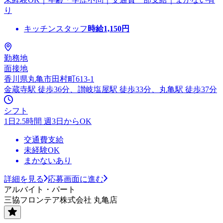
り
キッチンスタッフ
時給
1,150
円
勤務地
面接地
香川県丸亀市田村町613-1
金蔵寺駅 徒歩36分、讃岐塩屋駅 徒歩33分、丸亀駅 徒歩37分
シフト
1日2.5時間 週3日からOK
交通費支給
未経験OK
まかないあり
詳細を見る
応募画面に進む
アルバイト・パート
三協フロンテア株式会社 丸亀店