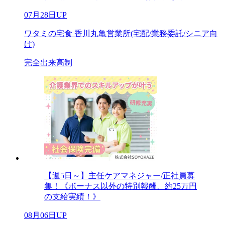
07月28日UP
ワタミの宅食 香川丸亀営業所(宅配/業務委託/シニア向
け)
完全出来高制
【週5日～】主任ケアマネジャー/正社員募
集！《ボーナス以外の特別報酬、約25万円
の支給実績！》
08月06日UP