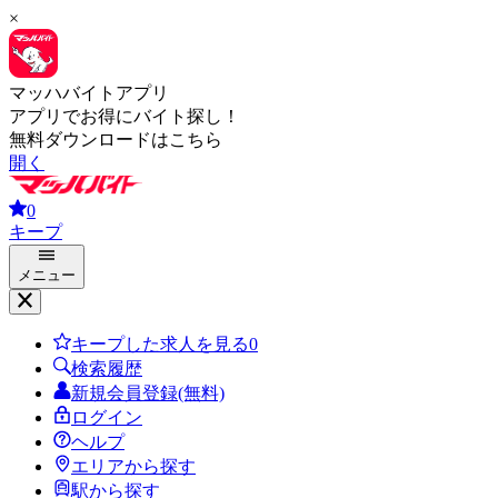
×
マッハバイトアプリ
アプリでお得にバイト探し！
無料ダウンロードはこちら
開く
0
キープ
メニュー
キープした求人を見る
0
検索履歴
新規会員登録(無料)
ログイン
ヘルプ
エリアから探す
駅から探す