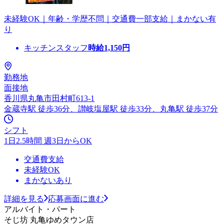
未経験OK｜年齢・学歴不問｜交通費一部支給｜まかない有
り
キッチンスタッフ
時給
1,150
円
勤務地
面接地
香川県丸亀市田村町613-1
金蔵寺駅 徒歩36分、讃岐塩屋駅 徒歩33分、丸亀駅 徒歩37分
シフト
1日2.5時間 週3日からOK
交通費支給
未経験OK
まかないあり
詳細を見る
応募画面に進む
アルバイト・パート
そじ坊 丸亀ゆめタウン店