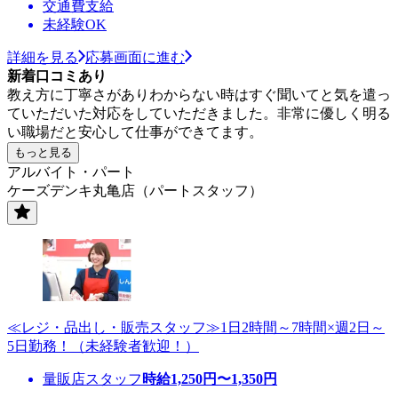
交通費支給
未経験OK
詳細を見る
応募画面に進む
新着口コミあり
教え方に丁寧さがありわからない時はすぐ聞いてと気を遣っ
ていただいた対応をしていただきました。非常に優しく明る
い職場だと安心して仕事ができてます。
もっと見る
アルバイト・パート
ケーズデンキ丸亀店（パートスタッフ）
≪レジ・品出し・販売スタッフ≫1日2時間～7時間×週2日～
5日勤務！（未経験者歓迎！）
量販店スタッフ
時給
1,250
円〜
1,350
円