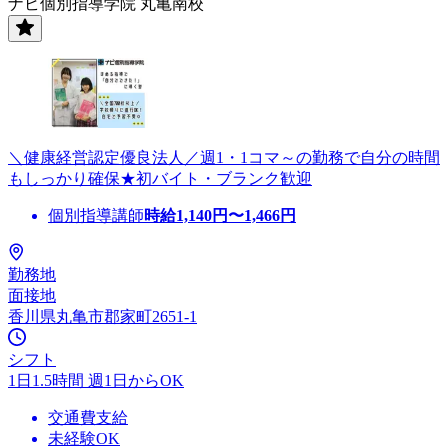
ナビ個別指導学院 丸亀南校
＼健康経営認定優良法人／週1・1コマ～の勤務で自分の時間
もしっかり確保★初バイト・ブランク歓迎
個別指導講師
時給
1,140
円〜
1,466
円
勤務地
面接地
香川県丸亀市郡家町2651-1
シフト
1日1.5時間 週1日からOK
交通費支給
未経験OK