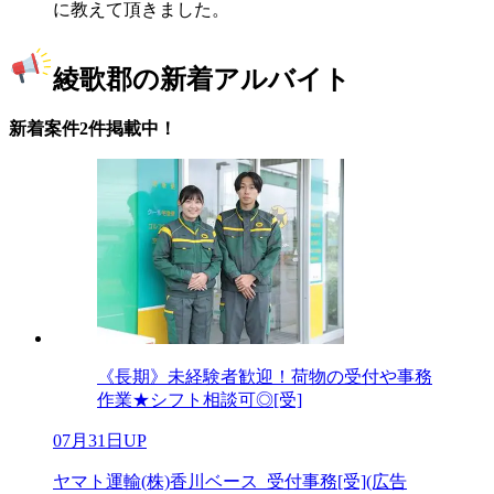
に教えて頂きました。
綾歌郡の新着アルバイト
新着案件2件掲載中！
《長期》未経験者歓迎！荷物の受付や事務
作業★シフト相談可◎[受]
07月31日UP
ヤマト運輸(株)香川ベース_受付事務[受](広告