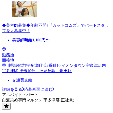
◆美容師募集◆年齢不問♪『カットコムズ』でパートスタッ
フを大募集中！
美容師
時給
1,100
円〜
勤務地
面接地
香川県綾歌郡宇多津町浜2番町16 イオンタウン宇多津店内
宇多津駅 徒歩10分、挿頭丘駅、畑田駅
交通費支給
詳細を見る
応募画面に進む
アルバイト・パート
白髪染め専門マルソメ 宇多津店(正社員)