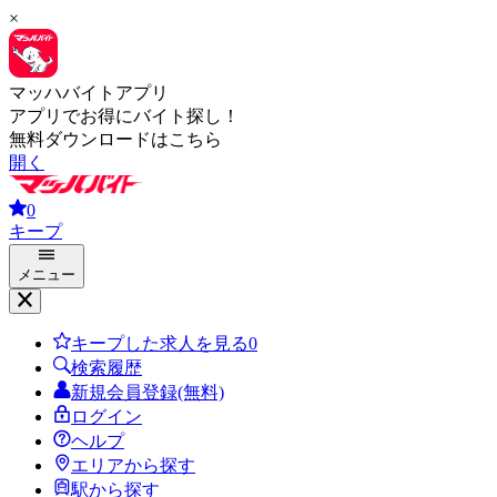
×
マッハバイトアプリ
アプリでお得にバイト探し！
無料ダウンロードはこちら
開く
0
キープ
メニュー
キープした求人を見る
0
検索履歴
新規会員登録(無料)
ログイン
ヘルプ
エリアから探す
駅から探す