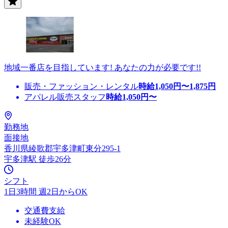
地域一番店を目指しています! あなたの力が必要です!!
販売・ファッション・レンタル
時給
1,050
円〜
1,875
円
アパレル販売スタッフ
時給
1,050
円〜
勤務地
面接地
香川県綾歌郡宇多津町東分295-1
宇多津駅 徒歩26分
シフト
1日3時間 週2日からOK
交通費支給
未経験OK