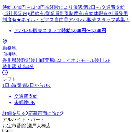
時給1040円～1240円※経験により優遇/週2日～/交通費支給
(当社規定内)/昇給有/従業員割引制度有/有給休暇有/社員登用
制度有★ネイル・ピアス自由◎アパレル販売スタッフ募集！
アパレル販売スタッフ
時給
1,040
円〜
1,240
円
勤務地
面接地
香川県綾歌郡綾川町萱原822-1 イオンモール綾川 2F
綾川駅 徒歩4分
シフト
1日5時間 週2日からOK
交通費支給
未経験OK
詳細を見る
応募画面に進む
アルバイト・パート
お宝市番館 瀬戸大橋店