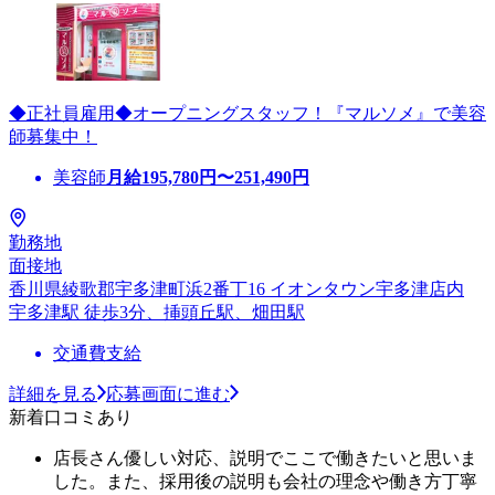
◆正社員雇用◆オープニングスタッフ！『マルソメ』で美容
師募集中！
美容師
月給
195,780
円〜
251,490
円
勤務地
面接地
香川県綾歌郡宇多津町浜2番丁16 イオンタウン宇多津店内
宇多津駅 徒歩3分、挿頭丘駅、畑田駅
交通費支給
詳細を見る
応募画面に進む
新着口コミあり
店長さん優しい対応、説明でここで働きたいと思いま
した。また、採用後の説明も会社の理念や働き方丁寧