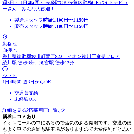
週3日～ 1日4時間～ 未経験OK 扶養内勤務OKバイトデビュ
ーさん…みんな大歓迎!!
製造スタッフ
時給
1,100
円〜
1,150
円
販売スタッフ
時給
1,100
円〜
1,150
円
勤務地
面接地
香川県綾歌郡綾川町萱原822-1 イオン綾川店食品フロア
綾川駅 徒歩8分、滝宮駅 徒歩12分
シフト
1日4時間 週3日からOK
交通費支給
未経験OK
詳細を見る
応募画面に進む
新着口コミあり
イオンモールの中にあるので活気のある職場です。交通の便
もよく車での通勤も駐車場がありますので大変便利だと思い