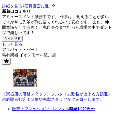
詳細を見る
応募画面に進む
新着口コミあり
アミューズメント勤務中です。 仕事は、覚えることが多い
ですが常に先輩が側に居てくれるので安心です。 また、仲
間意識がとても強く、私自身今まで行った職場の中でダント
ツで楽しいです！
もっと見る
もっと見る
アルバイト・パート
島村楽器 イオンモール綾川店
【楽器店の店舗スタッフ】フルタイム勤務が出来る方歓迎♪
未経験者歓迎！研修や先輩スタッフがフォローします。
販売・ファッション・レンタル
時給
1,070
円〜