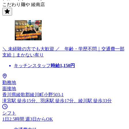
こだわり麺や 綾南店
＼ 未経験の方でも大歓迎 ／ 年齢・学歴不問｜交通費一部
支給｜まかない有り
キッチンスタッフ
時給
1,150
円
勤務地
面接地
香川県綾歌郡綾川町小野503-1
滝宮駅 徒歩15分、羽床駅 徒歩17分、綾川駅 徒歩33分
シフト
1日2.5時間 週3日からOK