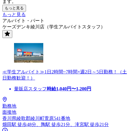
ます。
もっと見る
もっと見る
アルバイト・パート
ケーズデンキ綾川店（学生アルバイトスタッフ）
≪学生アルバイト≫1日2時間~7時間×週2日～5日勤務！（土
日勤務歓迎！）
量販店スタッフ
時給
1,040
円〜
1,200
円
勤務地
面接地
香川県綾歌郡綾川町萱原541番地
畑田駅 徒歩48分、陶駅 徒歩21分、滝宮駅 徒歩21分