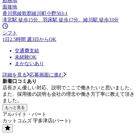
勤務地
面接地
香川県綾歌郡綾川町小野503-1
滝宮駅 徒歩15分、羽床駅 徒歩17分、綾川駅 徒歩33分
シフト
1日2.5時間 週3日からOK
交通費支給
未経験OK
まかないあり
詳細を見る
応募画面に進む
新着口コミあり
店長さん優しい対応、説明でここで働きたいと思いました。
また、採用後の説明も会社の理念や働き方丁寧に教えて頂き
ました。
もっと見る
アルバイト・パート
カットコムズ 宇多津店(パート)