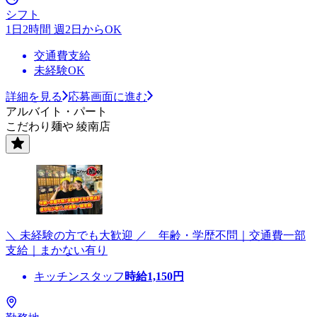
シフト
1日2時間 週2日からOK
交通費支給
未経験OK
詳細を見る
応募画面に進む
アルバイト・パート
こだわり麺や 綾南店
＼ 未経験の方でも大歓迎 ／ 年齢・学歴不問｜交通費一部
支給｜まかない有り
キッチンスタッフ
時給
1,150
円