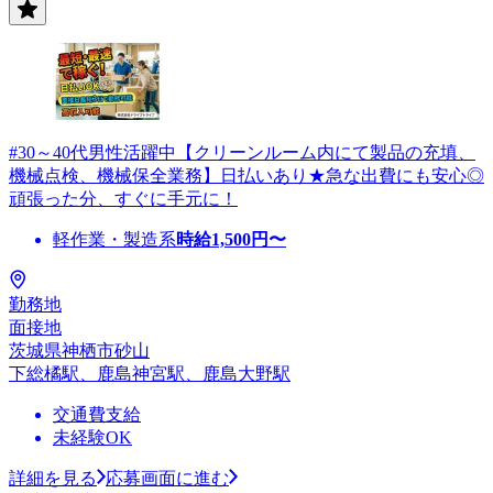
#30～40代男性活躍中【クリーンルーム内にて製品の充填、
機械点検、機械保全業務】日払いあり★急な出費にも安心◎
頑張った分、すぐに手元に！
軽作業・製造系
時給
1,500
円〜
勤務地
面接地
茨城県神栖市砂山
下総橘駅、鹿島神宮駅、鹿島大野駅
交通費支給
未経験OK
詳細を見る
応募画面に進む