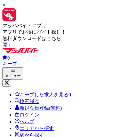
×
マッハバイトアプリ
アプリでお得にバイト探し！
無料ダウンロードはこちら
開く
0
キープ
メニュー
キープした求人を見る
0
検索履歴
新規会員登録(無料)
ログイン
ヘルプ
エリアから探す
駅から探す