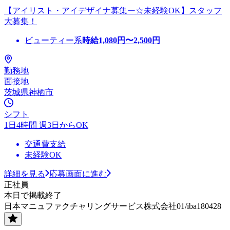
【アイリスト・アイデザイナ募集ー☆未経験OK】スタッフ
大募集！
ビューティー系
時給
1,080
円〜
2,500
円
勤務地
面接地
茨城県神栖市
シフト
1日4時間 週3日からOK
交通費支給
未経験OK
詳細を見る
応募画面に進む
正社員
本日で掲載終了
日本マニュファクチャリングサービス株式会社01/iba180428