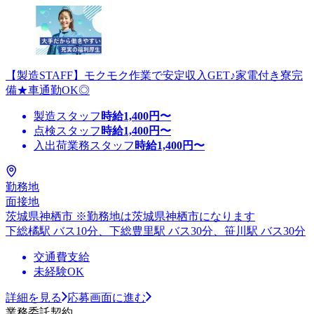
【製造STAFF】モクモク作業で安定収入GET♪家電付き寮完
備★車通勤OK◎
製造スタッフ
時給
1,400
円〜
点検スタッフ
時給
1,400
円〜
入出荷業務スタッフ
時給
1,400
円〜
勤務地
面接地
茨城県神栖市 ※勤務地は茨城県神栖市になります
下総橘駅 バス10分、下総豊里駅 バス30分、笹川駅 バス30分
交通費支給
未経験OK
詳細を見る
応募画面に進む
業務委託契約