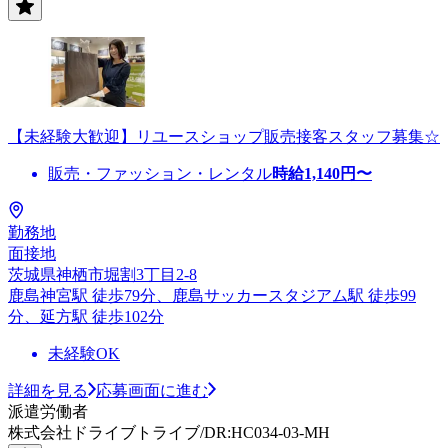
【未経験大歓迎】リユースショップ販売接客スタッフ募集☆
販売・ファッション・レンタル
時給
1,140
円〜
勤務地
面接地
茨城県神栖市堀割3丁目2-8
鹿島神宮駅 徒歩79分、鹿島サッカースタジアム駅 徒歩99
分、延方駅 徒歩102分
未経験OK
詳細を見る
応募画面に進む
派遣労働者
株式会社ドライブトライブ/DR:HC034-03-MH