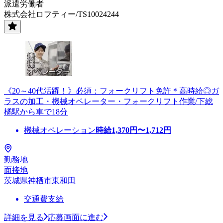
派遣労働者
株式会社ロフティー/TS10024244
《20～40代活躍！》必須：フォークリフト免許＊高時給◎ガ
ラスの加工・機械オペレーター・フォークリフト作業/下総
橘駅から車で18分
機械オペレーション
時給
1,370
円〜
1,712
円
勤務地
面接地
茨城県神栖市東和田
交通費支給
詳細を見る
応募画面に進む