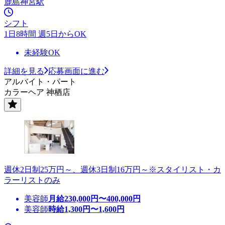
鹿島神宮駅
シフト
1日8時間 週5日からOK
未経験OK
詳細を見る
応募画面に進む
アルバイト・パート
カラーヘア 神栖店
週休2日制25万円～、週休3日制16万円～※スタイリスト・カ
ラーリストのみ
美容師
月給
230,000
円〜
400,000
円
美容師
時給
1,300
円〜
1,600
円