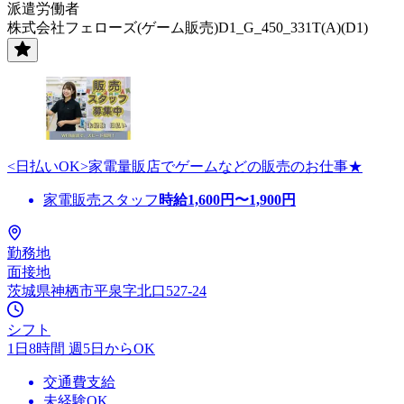
派遣労働者
株式会社フェローズ(ゲーム販売)D1_G_450_331T(A)(D1)
<日払いOK>家電量販店でゲームなどの販売のお仕事★
家電販売スタッフ
時給
1,600
円〜
1,900
円
勤務地
面接地
茨城県神栖市平泉字北口527-24
シフト
1日8時間 週5日からOK
交通費支給
未経験OK