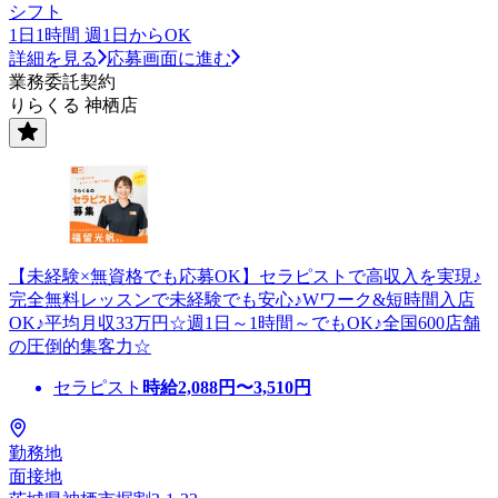
シフト
1日1時間 週1日からOK
詳細を見る
応募画面に進む
業務委託契約
りらくる 神栖店
【未経験×無資格でも応募OK】セラピストで高収入を実現♪
完全無料レッスンで未経験でも安心♪Wワーク&短時間入店
OK♪平均月収33万円☆週1日～1時間～でもOK♪全国600店舗
の圧倒的集客力☆
セラピスト
時給
2,088
円〜
3,510
円
勤務地
面接地