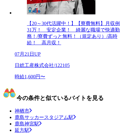
【20～30代活躍中！】【寮費無料】月収例
31万！ 安定企業！ 綺麗な職場で快適勤
務！/寮費ずっと無料！（規定あり）/高時
給！ 高月収！
07月21日UP
日総工産株式会社/122105
時給1,600円〜
今の条件と似ているバイトを見る
神栖市
鹿島サッカースタジアム駅
鹿島神宮駅
延方駅