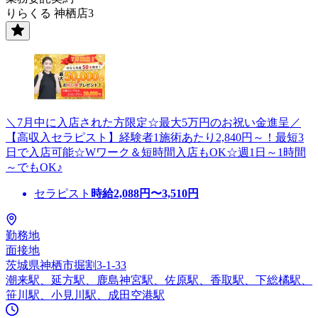
りらくる 神栖店3
＼7月中に入店された方限定☆最大5万円のお祝い金進呈／
【高収入セラピスト】経験者1施術あたり2,840円～！最短3
日で入店可能☆Wワーク＆短時間入店もOK☆週1日～1時間
～でもOK♪
セラピスト
時給
2,088
円〜
3,510
円
勤務地
面接地
茨城県神栖市掘割3-1-33
潮来駅、延方駅、鹿島神宮駅、佐原駅、香取駅、下総橘駅、
笹川駅、小見川駅、成田空港駅