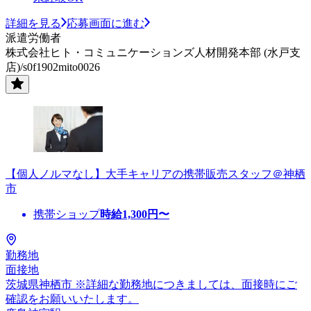
詳細を見る
応募画面に進む
派遣労働者
株式会社ヒト・コミュニケーションズ人材開発本部 (水戸支
店)/s0f1902mito0026
【個人ノルマなし】大手キャリアの携帯販売スタッフ＠神栖
市
携帯ショップ
時給
1,300
円〜
勤務地
面接地
茨城県神栖市 ※詳細な勤務地につきましては、面接時にご
確認をお願いいたします。