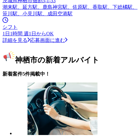
茨城県神栖市掘割3-1-33
潮来駅、延方駅、鹿島神宮駅、佐原駅、香取駅、下総橘駅、
笹川駅、小見川駅、成田空港駅
シフト
1日1時間 週1日からOK
詳細を見る
応募画面に進む
神栖市の新着アルバイト
新着案件5件掲載中！