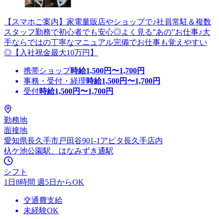
【スマホご案内】家電量販店やショップで♪社員常駐＆複数
スタッフ勤務で初心者でも安心◎よく見る”あの”お仕事♪大
手ならではの丁寧なマニュアル完備でお仕事も覚えやすい
◎【入社祝金最大10万円】
携帯ショップ
時給
1,500
円〜
1,700
円
事務・受付・経理
時給
1,500
円〜
1,700
円
受付
時給
1,500
円〜
1,700
円
勤務地
面接地
愛知県長久手市戸田谷901-1アピタ長久手店内
杁ケ池公園駅、はなみずき通駅
シフト
1日8時間 週5日からOK
交通費支給
未経験OK