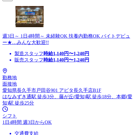
週3日～ 1日4時間～ 未経験OK 扶養内勤務OK バイトデビュ
ー★…みんな大歓迎!!
製造スタッフ
時給
1,140
円〜
1,240
円
販売スタッフ
時給
1,140
円〜
1,240
円
勤務地
面接地
愛知県長久手市戸田谷901 アピタ長久手店B1F
はなみずき通駅 徒歩3分、藤が丘(愛知)駅 徒歩18分、本郷(愛
知)駅 徒歩25分
シフト
1日4時間 週3日からOK
交通費支給