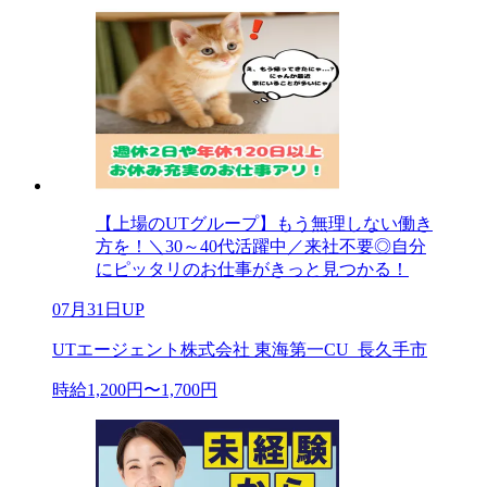
【上場のUTグループ】もう無理しない働き
方を！＼30～40代活躍中／来社不要◎自分
にピッタリのお仕事がきっと見つかる！
07月31日UP
UTエージェント株式会社 東海第一CU_長久手市
時給1,200円〜1,700円