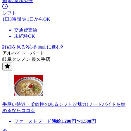
知)駅 徒歩35分
シフト
1日3時間 週1日からOK
交通費支給
未経験OK
詳細を見る
応募画面に進む
アルバイト・パート
岐阜タンメン 長久手店
手厚い待遇・柔軟性のあるシフトが魅力!フードバイトを始
めるならココ☆
ファーストフード
時給
1,200
円〜
1,500
円