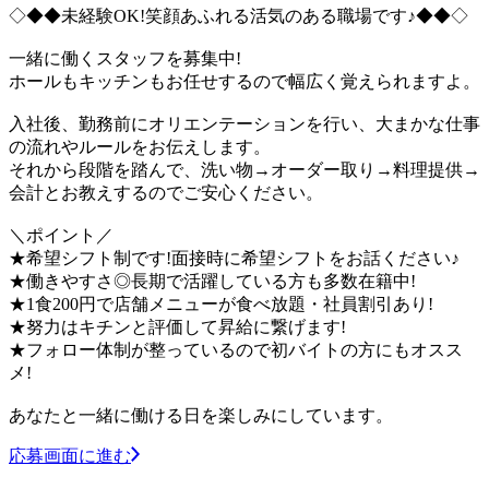
◇◆◆未経験OK!笑顔あふれる活気のある職場です♪◆◆◇
一緒に働くスタッフを募集中!
ホールもキッチンもお任せするので幅広く覚えられますよ。
入社後、勤務前にオリエンテーションを行い、大まかな仕事
の流れやルールをお伝えします。
それから段階を踏んで、洗い物→オーダー取り→料理提供→
会計とお教えするのでご安心ください。
＼ポイント／
★希望シフト制です!面接時に希望シフトをお話ください♪
★働きやすさ◎長期で活躍している方も多数在籍中!
★1食200円で店舗メニューが食べ放題・社員割引あり!
★努力はキチンと評価して昇給に繋げます!
★フォロー体制が整っているので初バイトの方にもオスス
メ!
あなたと一緒に働ける日を楽しみにしています。
応募画面に進む