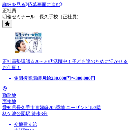
詳細を見る
応募画面に進む
正社員
明倫ゼミナール 長久手校（正社員）
正社員塾講師☆20～30代活躍中！子ども達のために活かせる
お仕事！
集団授業講師
月給
230,000
円〜
300,000
円
勤務地
面接地
愛知県長久手市喜婦嶽205番地 ユーザンビル3階
杁ケ池公園駅 徒歩3分
交通費支給