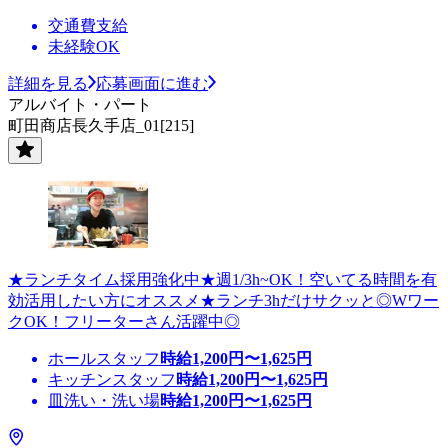
交通費支給
未経験OK
詳細を見る
応募画面に進む
アルバイト・パート
町田商店長久手店_01[215]
★ランチタイム採用強化中★週1/3h~OK！空いてる時間を有
効活用したい方にオススメ★ランチ3hだけサクッと◎Wワー
クOK！フリーターさん活躍中◎
ホールスタッフ
時給
1,200
円〜
1,625
円
キッチンスタッフ
時給
1,200
円〜
1,625
円
皿洗い・洗い場
時給
1,200
円〜
1,625
円