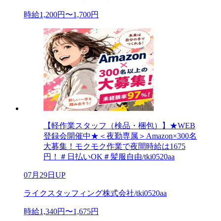
時給1,200円〜1,700円
【軽作業スタッフ（検品・梱包）】★WEB
登録会開催中★＜夜勤専属＞Amazon×300名
大募集！モクモク作業で夜間時給は1675
円！＃日払いOK＃髪服自由/tki0520aa
07月29日UP
ライクスタッフィング株式会社/tki0520aa
時給1,340円〜1,675円