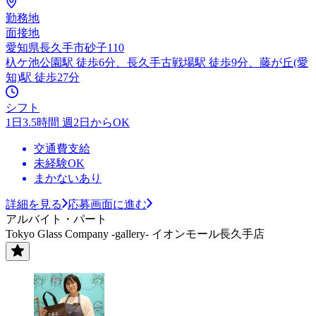
勤務地
面接地
愛知県長久手市砂子110
杁ケ池公園駅 徒歩6分、長久手古戦場駅 徒歩9分、藤が丘(愛
知)駅 徒歩27分
シフト
1日3.5時間 週2日からOK
交通費支給
未経験OK
まかないあり
詳細を見る
応募画面に進む
アルバイト・パート
Tokyo Glass Company -gallery- イオンモール長久手店