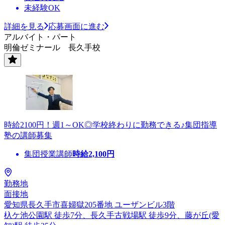
未経験OK
詳細を見る
応募画面に進む
アルバイト・パート
明倫ゼミナール 長久手校
時給2100円！週1～OK◎学校終わりに勤務できる♪集団指導
塾の講師募集
集団授業講師
時給
2,100
円
勤務地
面接地
愛知県長久手市喜婦獄205番地 ユーザンビル3階
杁ケ池公園駅 徒歩7分、長久手古戦場駅 徒歩9分、藤が丘(愛