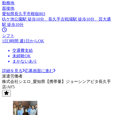
勤務地
面接地
愛知県長久手市根嶽803
杁ケ池公園駅 徒歩10分、長久手古戦場駅 徒歩10分、芸大通
駅 徒歩10分
シフト
1日3時間 週1日からOK
交通費支給
未経験OK
まかないあり
詳細を見る
応募画面に進む
派遣労働者
株式会社シエロ_愛知県【携帯量】ジョーシンアピタ長久手
店/AF5