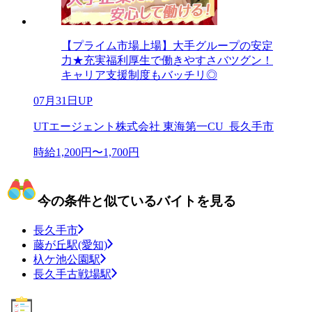
【プライム市場上場】大手グループの安定
力★充実福利厚生で働きやすさバツグン！
キャリア支援制度もバッチリ◎
07月31日UP
UTエージェント株式会社 東海第一CU_長久手市
時給1,200円〜1,700円
今の条件と似ているバイトを見る
長久手市
藤が丘駅(愛知)
杁ケ池公園駅
長久手古戦場駅