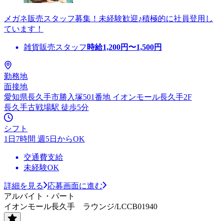
メガネ販売スタッフ募集！未経験歓迎♪積極的に社員登用し
ています！
雑貨販売スタッフ
時給
1,200
円〜
1,500
円
勤務地
面接地
愛知県長久手市勝入塚501番地 イオンモール長久手2F
長久手古戦場駅 徒歩5分
シフト
1日7時間 週5日からOK
交通費支給
未経験OK
詳細を見る
応募画面に進む
アルバイト・パート
イオンモール長久手 ラウンジ/LCCB01940