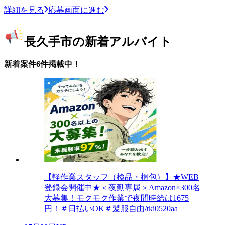
詳細を見る
応募画面に進む
長久手市の新着アルバイト
新着案件6件掲載中！
【軽作業スタッフ（検品・梱包）】★WEB
登録会開催中★＜夜勤専属＞Amazon×300名
大募集！モクモク作業で夜間時給は1675
円！＃日払いOK＃髪服自由/tki0520aa