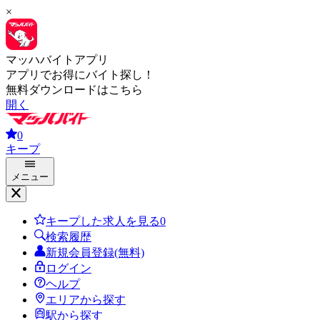
×
マッハバイトアプリ
アプリでお得にバイト探し！
無料ダウンロードはこちら
開く
0
キープ
メニュー
キープした求人を見る
0
検索履歴
新規会員登録(無料)
ログイン
ヘルプ
エリアから探す
駅から探す