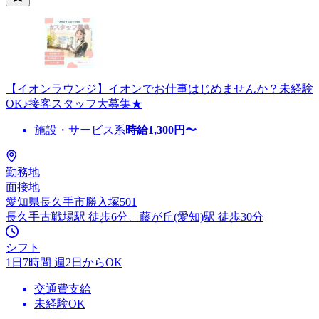
【イオンラウンジ】イオンでお仕事はじめませんか？未経験
OK♪接客スタッフ大募集★
施設・サービス系
時給
1,300
円〜
勤務地
面接地
愛知県長久手市勝入塚501
長久手古戦場駅 徒歩6分、藤が丘(愛知)駅 徒歩30分
シフト
1日7時間 週2日からOK
交通費支給
未経験OK