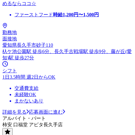
めるならココ☆
ファーストフード
時給
1,200
円〜
1,500
円
勤務地
面接地
愛知県長久手市砂子110
杁ケ池公園駅 徒歩6分、長久手古戦場駅 徒歩9分、藤が丘(愛
知)駅 徒歩27分
シフト
1日3.5時間 週2日からOK
交通費支給
未経験OK
まかないあり
詳細を見る
応募画面に進む
アルバイト・パート
柿安 口福堂 アピタ長久手店