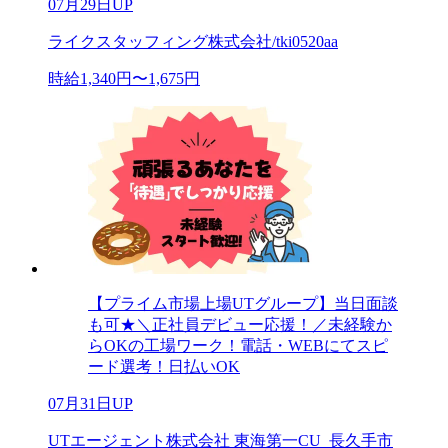
07月29日UP
ライクスタッフィング株式会社/tki0520aa
時給1,340円〜1,675円
【プライム市場上場UTグループ】当日面談
も可★＼正社員デビュー応援！／未経験か
らOKの工場ワーク！電話・WEBにてスピ
ード選考！日払いOK
07月31日UP
UTエージェント株式会社 東海第一CU_長久手市