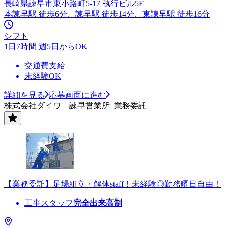
長崎県諫早市東小路町5-17 執行ビル5F
本諫早駅 徒歩6分、諫早駅 徒歩14分、東諫早駅 徒歩16分
シフト
1日7時間 週5日からOK
交通費支給
未経験OK
詳細を見る
応募画面に進む
株式会社ダイワ 諫早営業所_業務委託
【業務委託】足場組立・解体staff！未経験◎勤務曜日自由！
工事スタッフ
完全出来高制