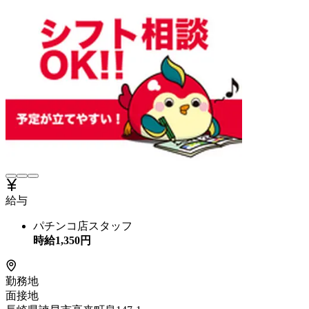
給与
パチンコ店スタッフ
時給
1,350
円
勤務地
面接地