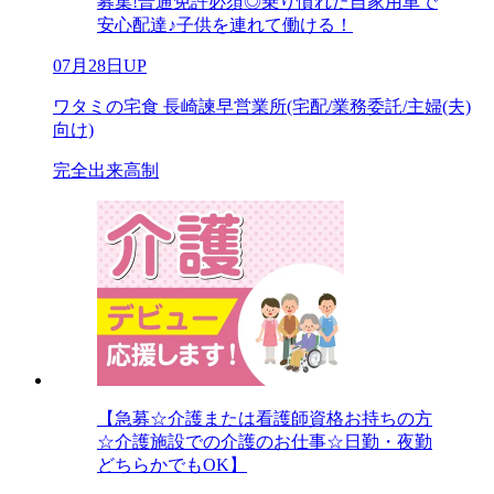
募集!普通免許必須◎乗り慣れた自家用車で
安心配達♪子供を連れて働ける！
07月28日UP
ワタミの宅食 長崎諫早営業所(宅配/業務委託/主婦(夫)
向け)
完全出来高制
【急募☆介護または看護師資格お持ちの方
☆介護施設での介護のお仕事☆日勤・夜勤
どちらかでもOK】