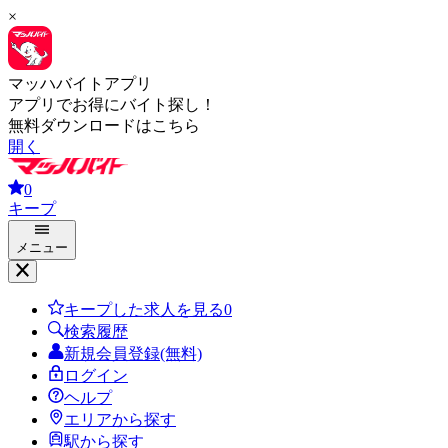
×
マッハバイトアプリ
アプリでお得にバイト探し！
無料ダウンロードはこちら
開く
0
キープ
メニュー
キープした求人を見る
0
検索履歴
新規会員登録(無料)
ログイン
ヘルプ
エリアから探す
駅から探す