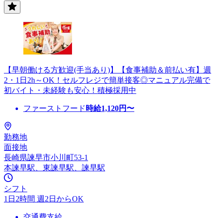
【早朝働ける方歓迎(手当あり)】【食事補助＆前払い有】週
2・1日2h～OK！セルフレジで簡単接客◎マニュアル完備で
初バイト・未経験も安心！積極採用中
ファーストフード
時給
1,120
円〜
勤務地
面接地
長崎県諫早市小川町53-1
本諫早駅、東諫早駅、諫早駅
シフト
1日2時間 週2日からOK
交通費支給