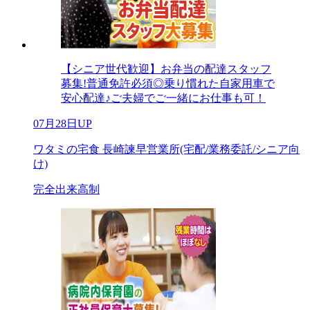
【シニア世代歓迎】お弁当の配達スタッフ
募集!普通免許必須◎乗り慣れた自家用車で
安心配達♪ご夫婦でご一緒にお仕事も可！
07月28日UP
ワタミの宅食 長崎諫早営業所(宅配/業務委託/シニア向
け)
完全出来高制