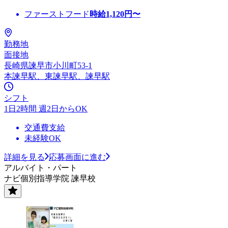
ファーストフード
時給
1,120
円〜
勤務地
面接地
長崎県諫早市小川町53-1
本諫早駅、東諫早駅、諫早駅
シフト
1日2時間 週2日からOK
交通費支給
未経験OK
詳細を見る
応募画面に進む
アルバイト・パート
ナビ個別指導学院 諫早校