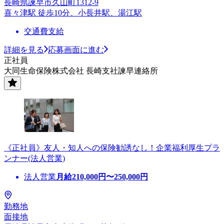
長崎県諫早市久山町1312-9
喜々津駅 徒歩10分、小長井駅、湯江駅
交通費支給
詳細を見る
応募画面に進む
正社員
大同生命保険株式会社 長崎支社諫早連絡所
《正社員》友人・知人への保険勧誘なし！企業福利厚生プラ
ンナー(法人営業)
法人営業
月給
210,000
円〜
250,000
円
勤務地
面接地