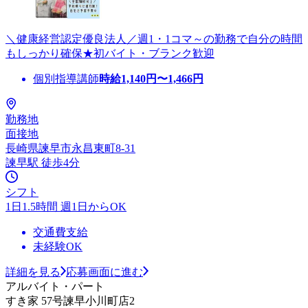
＼健康経営認定優良法人／週1・1コマ～の勤務で自分の時間
もしっかり確保★初バイト・ブランク歓迎
個別指導講師
時給
1,140
円〜
1,466
円
勤務地
面接地
長崎県諫早市永昌東町8-31
諫早駅 徒歩4分
シフト
1日1.5時間 週1日からOK
交通費支給
未経験OK
詳細を見る
応募画面に進む
アルバイト・パート
すき家 57号諫早小川町店2