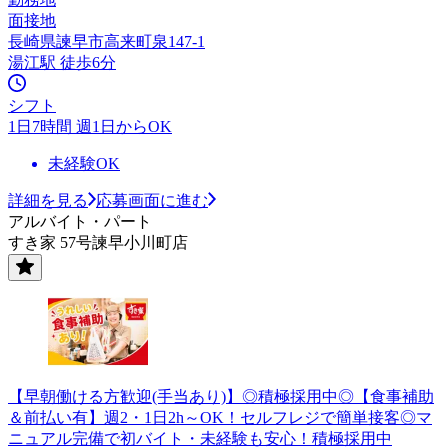
面接地
長崎県諫早市高来町泉147-1
湯江駅 徒歩6分
シフト
1日7時間 週1日からOK
未経験OK
詳細を見る
応募画面に進む
アルバイト・パート
すき家 57号諫早小川町店
【早朝働ける方歓迎(手当あり)】◎積極採用中◎【食事補助
＆前払い有】週2・1日2h～OK！セルフレジで簡単接客◎マ
ニュアル完備で初バイト・未経験も安心！積極採用中