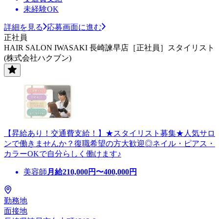
未経験OK
詳細を見る
応募画面に進む
正社員
HAIR SALON IWASAKI 長崎諫早店［正社員］スタイリスト
(株式会社ハクブン)
【昇給あり！交通費支給！】★スタイリスト募集★人気サロ
ンで働きませんか？復職希望の方大歓迎◎ネイル・ピアス・
カラーOKで自分らしく働けます♪
美容師
月給
210,000
円〜
400,000
円
勤務地
面接地