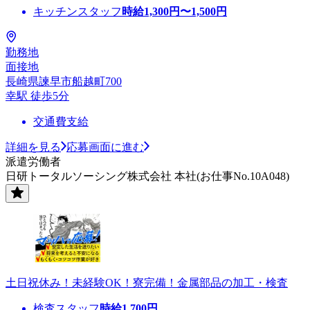
キッチンスタッフ
時給
1,300
円〜
1,500
円
勤務地
面接地
長崎県諫早市船越町700
幸駅 徒歩5分
交通費支給
詳細を見る
応募画面に進む
派遣労働者
日研トータルソーシング株式会社 本社(お仕事No.10A048)
土日祝休み！未経験OK！寮完備！金属部品の加工・検査
検査スタッフ
時給
1,700
円