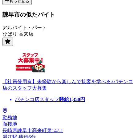
もっと見る
諫早市の似たバイト
アルバイト・パート
ひばり 高来店
【社員登用有】未経験から楽しんで接客を学べる♪パチンコ
店のスタッフ大募集
パチンコ店スタッフ
時給
1,350
円
勤務地
面接地
長崎県諫早市高来町泉147-1
湯江駅 徒歩6分