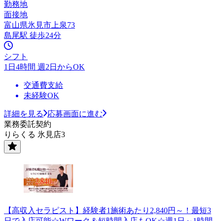
勤務地
面接地
富山県氷見市上泉73
島尾駅 徒歩24分
シフト
1日4時間 週2日からOK
交通費支給
未経験OK
詳細を見る
応募画面に進む
業務委託契約
りらくる 氷見店3
【高収入セラピスト】経験者1施術あたり2,840円～！最短3
日で入店可能☆Wワーク＆短時間入店もOK☆週1日～1時間