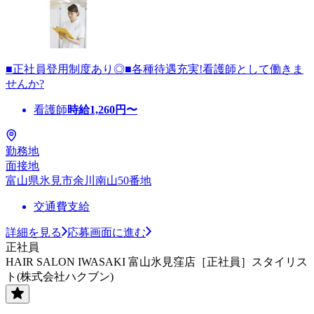
■正社員登用制度あり◎■各種待遇充実!看護師として働きま
せんか?
看護師
時給
1,260
円〜
勤務地
面接地
富山県氷見市余川南山50番地
交通費支給
詳細を見る
応募画面に進む
正社員
HAIR SALON IWASAKI 富山氷見窪店［正社員］スタイリス
ト(株式会社ハクブン)