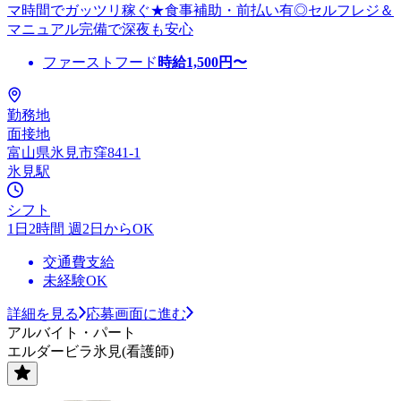
マ時間でガッツリ稼ぐ★食事補助・前払い有◎セルフレジ＆
マニュアル完備で深夜も安心
ファーストフード
時給
1,500
円〜
勤務地
面接地
富山県氷見市窪841-1
氷見駅
シフト
1日2時間 週2日からOK
交通費支給
未経験OK
詳細を見る
応募画面に進む
アルバイト・パート
エルダービラ氷見(看護師)