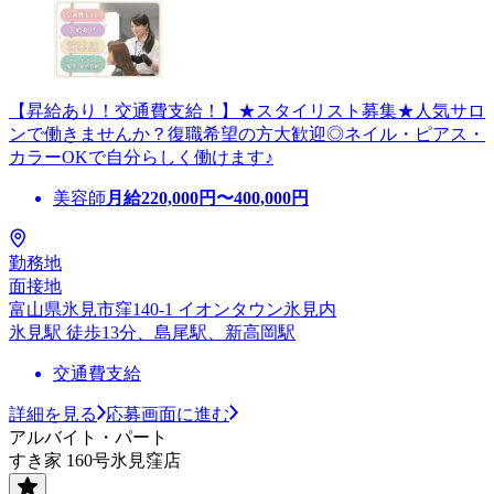
【昇給あり！交通費支給！】★スタイリスト募集★人気サロ
ンで働きませんか？復職希望の方大歓迎◎ネイル・ピアス・
カラーOKで自分らしく働けます♪
美容師
月給
220,000
円〜
400,000
円
勤務地
面接地
富山県氷見市窪140-1 イオンタウン氷見内
氷見駅 徒歩13分、島尾駅、新高岡駅
交通費支給
詳細を見る
応募画面に進む
アルバイト・パート
すき家 160号氷見窪店