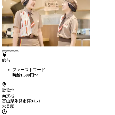
給与
ファーストフード
時給
1,500
円〜
勤務地
面接地
富山県氷見市窪841-1
氷見駅