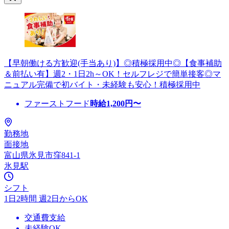
【早朝働ける方歓迎(手当あり)】◎積極採用中◎【食事補助
＆前払い有】週2・1日2h～OK！セルフレジで簡単接客◎マ
ニュアル完備で初バイト・未経験も安心！積極採用中
ファーストフード
時給
1,200
円〜
勤務地
面接地
富山県氷見市窪841-1
氷見駅
シフト
1日2時間 週2日からOK
交通費支給
未経験OK