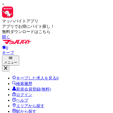
×
マッハバイトアプリ
アプリでお得にバイト探し！
無料ダウンロードはこちら
開く
0
キープ
メニュー
キープした求人を見る
0
検索履歴
新規会員登録(無料)
ログイン
ヘルプ
エリアから探す
駅から探す