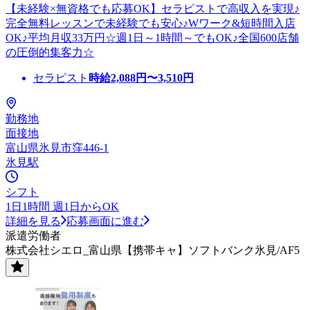
【未経験×無資格でも応募OK】セラピストで高収入を実現♪
完全無料レッスンで未経験でも安心♪Wワーク&短時間入店
OK♪平均月収33万円☆週1日～1時間～でもOK♪全国600店舗
の圧倒的集客力☆
セラピスト
時給
2,088
円〜
3,510
円
勤務地
面接地
富山県氷見市窪446-1
氷見駅
シフト
1日1時間 週1日からOK
詳細を見る
応募画面に進む
派遣労働者
株式会社シエロ_富山県【携帯キャ】ソフトバンク氷見/AF5