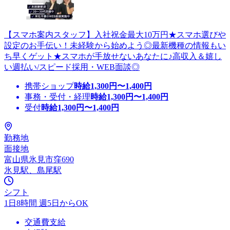
【スマホ案内スタッフ】入社祝金最大10万円★スマホ選びや
設定のお手伝い！未経験から始めよう◎最新機種の情報もい
ち早くゲット★スマホが手放せないあなたに♪高収入＆嬉し
い週払い/スピード採用・WEB面談◎
携帯ショップ
時給
1,300
円〜
1,400
円
事務・受付・経理
時給
1,300
円〜
1,400
円
受付
時給
1,300
円〜
1,400
円
勤務地
面接地
富山県氷見市窪690
氷見駅、島尾駅
シフト
1日8時間 週5日からOK
交通費支給