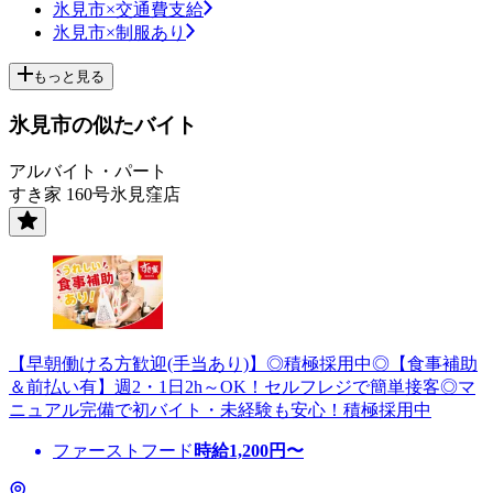
氷見市×交通費支給
氷見市×制服あり
もっと見る
氷見市の似たバイト
アルバイト・パート
すき家 160号氷見窪店
【早朝働ける方歓迎(手当あり)】◎積極採用中◎【食事補助
＆前払い有】週2・1日2h～OK！セルフレジで簡単接客◎マ
ニュアル完備で初バイト・未経験も安心！積極採用中
ファーストフード
時給
1,200
円〜