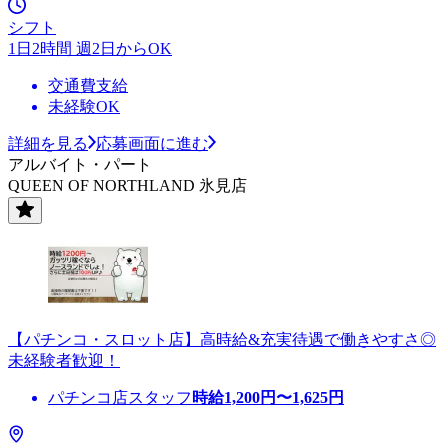
シフト
1日2時間 週2日からOK
交通費支給
未経験OK
詳細を見る
応募画面に進む
アルバイト・パート
QUEEN OF NORTHLAND 氷見店
【パチンコ・スロット店】高時給&充実待遇で働きやすさ◎
未経験者歓迎！
パチンコ店スタッフ
時給
1,200
円〜
1,625
円