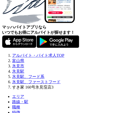
マッハバイトアプリなら
いつでもお得にアルバイトが探せます！
アルバイト・バイト求人TOP
富山県
氷見市
氷見駅
氷見駅、フード系
氷見駅、ファーストフード
すき家 160号氷見窪店3
エリア
路線・駅
職種
特徴