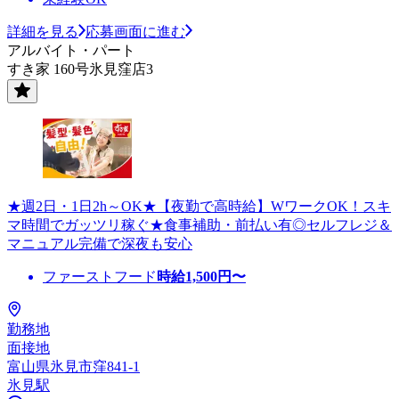
詳細を見る
応募画面に進む
アルバイト・パート
すき家 160号氷見窪店3
★週2日・1日2h～OK★【夜勤で高時給】WワークOK！スキ
マ時間でガッツリ稼ぐ★食事補助・前払い有◎セルフレジ＆
マニュアル完備で深夜も安心
ファーストフード
時給
1,500
円〜
勤務地
面接地
富山県氷見市窪841-1
氷見駅