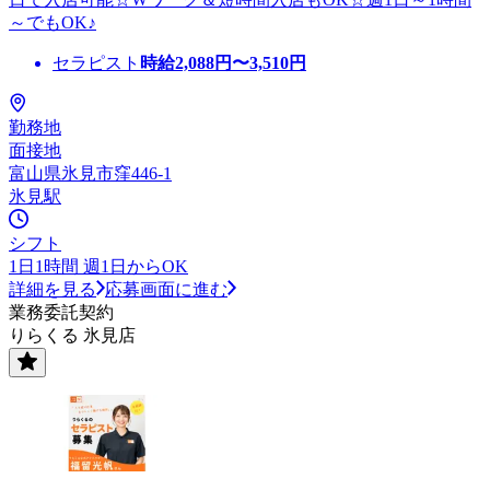
～でもOK♪
セラピスト
時給
2,088
円〜
3,510
円
勤務地
面接地
富山県氷見市窪446-1
氷見駅
シフト
1日1時間 週1日からOK
詳細を見る
応募画面に進む
業務委託契約
りらくる 氷見店