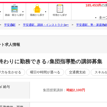
185,453件
の
す
路線・駅から探す
職種から探す
特徴から探す
キー
平安通駅
平安通駅、講師・インストラクター
平安通駅、塾・家庭教
ート求人情報
学校終わりに勤務できる♪集団指導塾の講師募集
学力を生かせる
曜日や時間が選べる
交通費支給
スキル
給与
集団授業講師：
時給2,100円