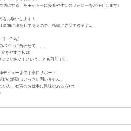
大切にする」をモットーに授業や生徒のフォローをお任せします♪
導をお願いします！
は事前に用意してあるので、指導に専念できますよ。
1日～OK◎
のバイトに合わせて、、、
で働きやすさ抜群！
ガッツリ稼ぐ！ということも可能です。
師デビューまで丁寧にサポート！
講師の経験はいっさい問いません。
い方、教育のお仕事に興味のある方ect...
♪