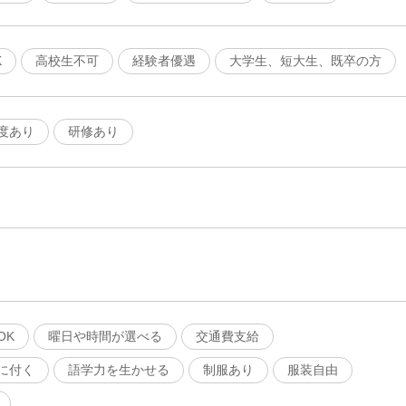
K
高校生不可
経験者優遇
大学生、短大生、既卒の方
度あり
研修あり
OK
曜日や時間が選べる
交通費支給
に付く
語学力を生かせる
制服あり
服装自由