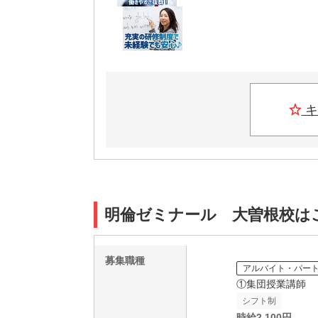
キ
明倫ゼミナール 大曽根校は
募集職種
アルバイト・パー
①集団授業講師
シフト制
時給
2,100
円