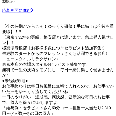
329620
応募画面に進む
【今の時期だからこそ！ゆっくり研修！手に職！は今後も重
要職】！!!
【東京で22年の実績、格安店とは違います。急上昇人気サロ
ン】!!
極楽湯彦根店【お客様多数につきセラピスト追加募集!】
未経験スタートからのフレッシュさんも活躍できるお店!
ニュースタイルリラクサロン♪
東京本店の本場スタイル!セラピスト募集です!
無料で一生の技術をモノにし、毎日一緒に楽しく働きません
か?
●未経験歓迎●
お仕事終わりは毎日お風呂に無料で入れるので、お仕事でか
いた汗をゆっくり流してくださいね!
一日のやりがい、達成感、爽快感、健康的な毎日のお仕事
で、収入も徐々にUPしますよ!
「給与例：セラピストさん60分コース担当一人当たり2,310
円～(×人数)=その日の収入」