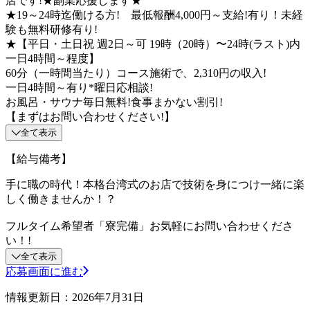
店です!★副業応援します★
★19～24時迄働ける方! 最低報酬4,000円～支給!有り！未経
験も無料研修有り!
★【平日・土日祝 週2日～可 19時（20時）〜24時(ラスト)内
一日4時間～程度】
60分（一時間当たり）コース施術で、2,310円の収入!
一日4時間～有り*曜日応相談!
お風呂・サウナ毎日無料!食事まかない割引!
【まずはお問い合わせください!】
全て表示
【給与備考】
手に職の時代！本格台湾式のお店で技術を身につけ一緒に楽
しく働きませんか！？
フルタイム希望者「寮完備」お気軽にお問い合わせくださ
い！!
全て表示
応募画面に進む
情報更新日：2026年7月31日