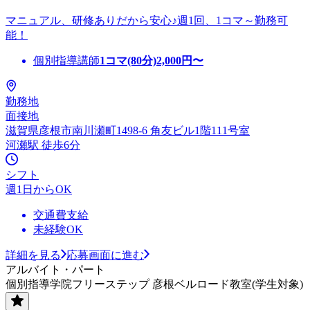
マニュアル、研修ありだから安心♪週1回、1コマ～勤務可
能！
個別指導講師
1コマ(80分)
2,000
円〜
勤務地
面接地
滋賀県彦根市南川瀬町1498-6 角友ビル1階111号室
河瀬駅 徒歩6分
シフト
週1日からOK
交通費支給
未経験OK
詳細を見る
応募画面に進む
アルバイト・パート
個別指導学院フリーステップ 彦根ベルロード教室(学生対象)