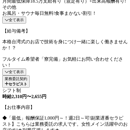
月間最低保障18.5万支給有り（規定有り）+出来高報酬有り!
その他
お風呂・サウナ毎日無料!食事まかない割引！
全て表示
【給与備考】
本格台湾式のお店で技術を身につけ一緒に楽しく働きません
か！？
フルタイム希望者「寮完備」お気軽にお問い合わせくださ
い！
全て表示
業務委託契約
セラピスト
シフト制
時給2,310円〜2,655円
【お仕事内容】
◆「最低」報酬保証1,000円～！週2日～可!副業遅番セラピ
スト】こちらは業務委託の求人です。女性メイン活躍中のお