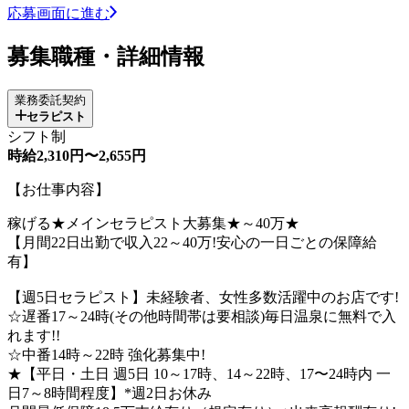
応募画面に進む
募集職種・詳細情報
業務委託契約
セラピスト
シフト制
時給2,310円〜2,655円
【お仕事内容】
稼げる★メインセラピスト大募集★～40万★
【月間22日出勤で収入22～40万!安心の一日ごとの保障給
有】
【週5日セラピスト】未経験者、女性多数活躍中のお店です!
☆遅番17～24時(その他時間帯は要相談)毎日温泉に無料で入
れます!!
☆中番14時～22時 強化募集中!
★【平日・土日 週5日 10～17時、14～22時、17〜24時内 一
日7～8時間程度】*週2日お休み