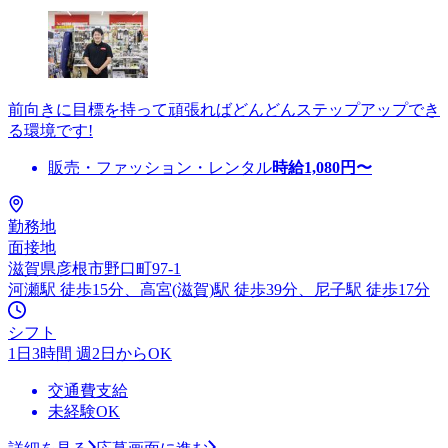
前向きに目標を持って頑張ればどんどんステップアップでき
る環境です!
販売・ファッション・レンタル
時給
1,080
円〜
勤務地
面接地
滋賀県彦根市野口町97-1
河瀬駅 徒歩15分、高宮(滋賀)駅 徒歩39分、尼子駅 徒歩17分
シフト
1日3時間 週2日からOK
交通費支給
未経験OK