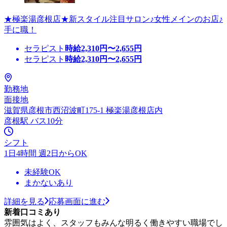
★極楽湯彦根店★新スタイル注目サロン♪女性メインのお店♪
手に職！
セラピスト
時給
2,310
円〜
2,655
円
セラピスト
時給
2,310
円〜
2,655
円
勤務地
面接地
滋賀県彦根市西沼波町175-1 極楽湯彦根店内
彦根駅 バス10分
シフト
1日4時間 週2日からOK
未経験OK
まかないあり
詳細を見る
応募画面に進む
新着口コミあり
雰囲気はよく、スタッフもみんな明るく働きやすい職場でし