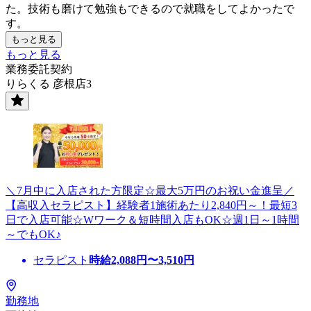
た。技術も磨けて勉強もできるので就職をしてよかったで
す。
もっと見る
もっと見る
業務委託契約
りらくる 彦根店3
＼7月中に入店された方限定☆最大5万円のお祝い金進呈／
【高収入セラピスト】経験者1施術あたり2,840円～！最短3
日で入店可能☆Wワーク＆短時間入店もOK☆週1日～1時間
～でもOK♪
セラピスト
時給
2,088
円〜
3,510
円
勤務地