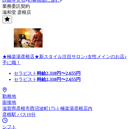
詳細を見る
応募画面に進む
業務委託契約
滋和堂 彦根店
★極楽湯彦根店★新スタイル注目サロン♪女性メインのお店♪
手に職！
セラピスト
時給
2,310
円〜
2,655
円
セラピスト
時給
2,310
円〜
2,655
円
勤務地
面接地
滋賀県彦根市西沼波町175-1 極楽湯彦根店内
彦根駅 バス10分
シフト