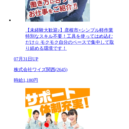
【未経験大歓迎♪】彦根市×シンプル軽作業
特別なスキル不要！工具を使ってはめ込む
だけ☆ モクモク自分のペースで集中して取
り組める環境です！
07月31日UP
株式会社ワイズ関西(2645)
時給1,180円