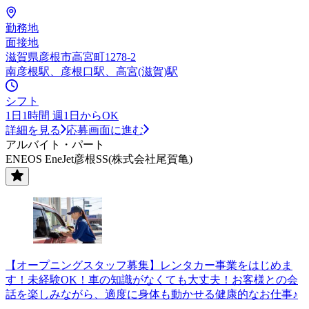
勤務地
面接地
滋賀県彦根市高宮町1278-2
南彦根駅、彦根口駅、高宮(滋賀)駅
シフト
1日1時間 週1日からOK
詳細を見る
応募画面に進む
アルバイト・パート
ENEOS EneJet彦根SS(株式会社尾賀亀)
【オープニングスタッフ募集】レンタカー事業をはじめま
す！未経験OK！車の知識がなくても大丈夫！お客様との会
話を楽しみながら、適度に身体も動かせる健康的なお仕事♪