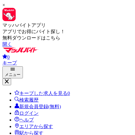
×
マッハバイトアプリ
アプリでお得にバイト探し！
無料ダウンロードはこちら
開く
0
キープ
メニュー
キープした求人を見る
0
検索履歴
新規会員登録(無料)
ログイン
ヘルプ
エリアから探す
駅から探す