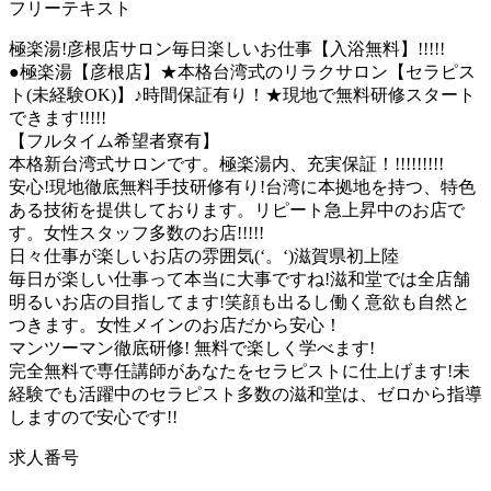
フリーテキスト
極楽湯!彦根店サロン毎日楽しいお仕事【入浴無料】!!!!!
●極楽湯【彦根店】★本格台湾式のリラクサロン【セラピス
ト(未経験OK)】♪時間保証有り！★現地で無料研修スタート
できます!!!!!
【フルタイム希望者寮有】
本格新台湾式サロンです。極楽湯内、充実保証！!!!!!!!!!
安心!現地徹底無料手技研修有り!台湾に本拠地を持つ、特色
ある技術を提供しております。リピート急上昇中のお店で
す。女性スタッフ多数のお店!!!!!
日々仕事が楽しいお店の雰囲気(‘。‘)滋賀県初上陸
毎日が楽しい仕事って本当に大事ですね!滋和堂では全店舗
明るいお店の目指してます!笑顔も出るし働く意欲も自然と
つきます。女性メインのお店だから安心！
マンツーマン徹底研修! 無料で楽しく学べます!
完全無料で専任講師があなたをセラピストに仕上げます!未
経験でも活躍中のセラピスト多数の滋和堂は、ゼロから指導
しますので安心です!!
求人番号