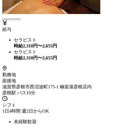
給与
セラピスト
時給
2,310
円〜
2,655
円
セラピスト
時給
2,310
円〜
2,655
円
勤務地
面接地
滋賀県彦根市西沼波町175-1 極楽湯彦根店内
彦根駅 バス10分
シフト
1日4時間 週2日からOK
未経験歓迎