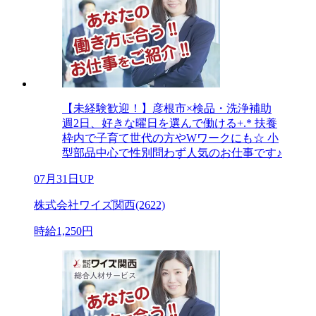
【未経験歓迎！】彦根市×検品・洗浄補助
週2日、好きな曜日を選んで働ける+.* 扶養
枠内で子育て世代の方やWワークにも☆ 小
型部品中心で性別問わず人気のお仕事です♪
07月31日UP
株式会社ワイズ関西(2622)
時給1,250円