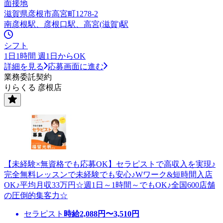
面接地
滋賀県彦根市高宮町1278-2
南彦根駅、彦根口駅、高宮(滋賀)駅
シフト
1日1時間 週1日からOK
詳細を見る
応募画面に進む
業務委託契約
りらくる 彦根店
【未経験×無資格でも応募OK】セラピストで高収入を実現♪
完全無料レッスンで未経験でも安心♪Wワーク&短時間入店
OK♪平均月収33万円☆週1日～1時間～でもOK♪全国600店舗
の圧倒的集客力☆
セラピスト
時給
2,088
円〜
3,510
円