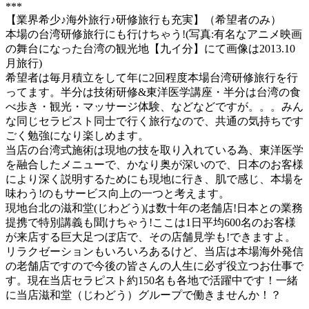
***
【業界希少♪海外旅行♪研修旅行も充実】（希望者のみ）
本場の台湾研修旅行にも行けちゃう!(写真:有名なアニメ映画
の舞台になった台湾の観光地【九イ分】にて画像は2013.10
月旅行)
希望者は毎月積立をして年に2回程度本場台湾研修旅行を行
ってます。半分は技術研修&東洋医学講座・半分は台湾の食
べ歩き・観光・マッサージ体験、などなどですが。。。みん
な同じセラピスト同士で行く旅行なので、共通の気持ちです
ごく勉強になり楽しめます。
当店の台湾式施術は現地の技を取り入れている為、東洋医学
を融合したメニューで、かなり奥が深いので、日本のお客様
により深く説明するためにも現地に行き、肌で感じ、本場を
味わう!のもサービス向上の一つと考えます。
現地台北の滋和堂(じわどう)は数十年の老舗店!日本との業務
提携で特別講義も聞けちゃう!ここは1日平均600名のお客様
が来店する巨大足つぼ店で、その店舗見学も!できますよ。
リラクゼーションもいろいろあるけど、当店は本場海外発信
の老舗店ですので今後の皆さんの人生に必ず役立つお仕事で
す。現在当店セラピスト約150名も各地で活躍中です！一緒
に当店滋和堂（じわどう）グループで働きませんか！？