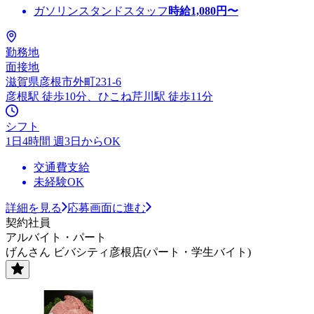
ガソリンスタンドスタッフ
時給
1,080
円〜
勤務地
面接地
滋賀県彦根市外町231-6
彦根駅 徒歩10分、ひこね芹川駅 徒歩11分
シフト
1日4時間 週3日からOK
交通費支給
未経験OK
詳細を見る
応募画面に進む
契約社員
アルバイト・パート
げんさん ビバシティ彦根店(パート・学生バイト)