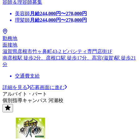
容師＆理容師募集
美容師
月給
244,000
円〜
270,000
円
理髪師
月給
244,000
円〜
270,000
円
勤務地
面接地
滋賀県彦根市竹ヶ鼻町43-2 ビバシティ専門店街1F
南彦根駅 徒歩2分、彦根口駅 徒歩17分、高宮(滋賀)駅 徒歩21
分
交通費支給
詳細を見る
応募画面に進む
アルバイト・パート
個別指導キャンパス 河瀬校