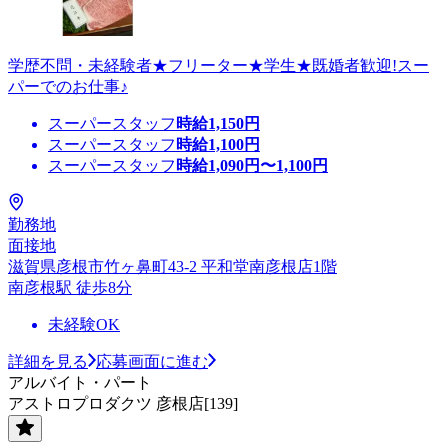
学歴不問・未経験者★フリーター★学生★既婚者歓迎!スー
パーでのお仕事♪
スーパースタッフ
時給
1,150
円
スーパースタッフ
時給
1,100
円
スーパースタッフ
時給
1,090
円〜
1,100
円
勤務地
面接地
滋賀県彦根市竹ヶ鼻町43-2 平和堂南彦根店1階
南彦根駅 徒歩8分
未経験OK
詳細を見る
応募画面に進む
アルバイト・パート
アストロプロダクツ 彦根店[139]