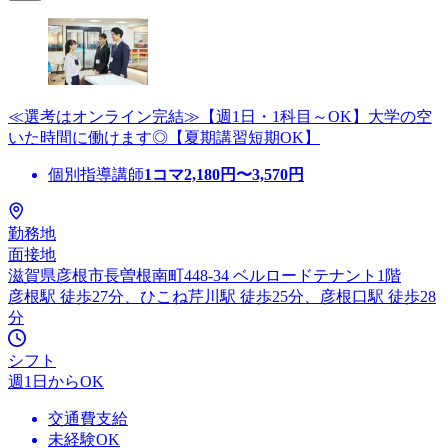
≪選考はオンライン完結≫【週1日・1科目～OK】大学の空
いた時間に働けます◎【夏期講習短期OK】
個別指導講師
1コマ
2,180
円〜
3,570
円
勤務地
面接地
滋賀県彦根市長曽根南町448-34 ベルロードテナント1階
彦根駅 徒歩27分、ひこね芹川駅 徒歩25分、彦根口駅 徒歩28
分
シフト
週1日からOK
交通費支給
未経験OK