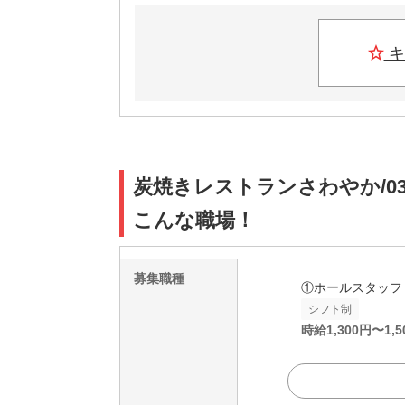
キ
炭焼きレストランさわやか/0
こんな職場！
募集職種
①ホールスタッフ
シフト制
時給
1,300
円〜
1,5