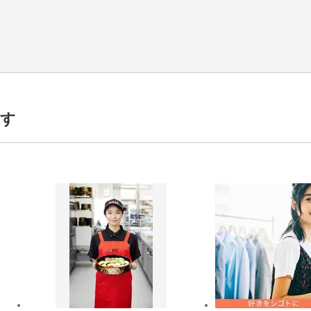
すい♪
数が違います◎
探す