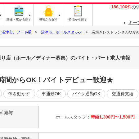
186,106件
の
す
路線・駅から探す
職種から探す
特徴から探す
キー
沼津市、フード系
沼津市、ホールスタッフ
炭焼きレストランさわやか/
園通り店（ホール／ディナー募集）のバイト・パート求人情報
日2時間からOK！バイトデビュー歓迎★
体を動かす
車通勤OK
バイク通勤OK
交通費支給
給与
ホールスタッフ：
時給1,300円〜1,500円