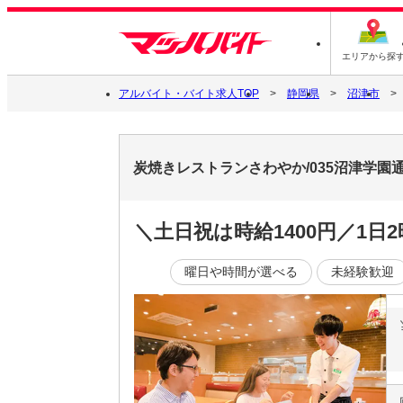
エリアから探
アルバイト・バイト求人TOP
静岡県
沼津市
炭焼きレストランさわやか/035沼津学
＼土日祝は時給1400円／1
曜日や時間が選べる
未経験歓迎