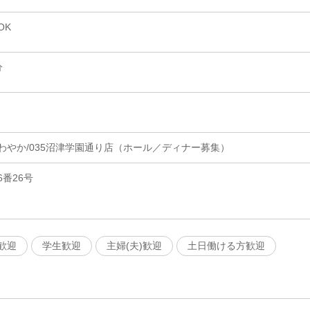
OK
分
わやか/035沼津学園通り店（ホール／ディナー募集）
番26号
歓迎
学生歓迎
主婦(夫)歓迎
土日働ける方歓迎