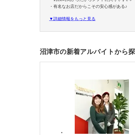
・有名なお店だからこその安心感がある♪
・同じ環境や年代の方が中心だから相談しや
▼詳細情報をもっと見る
＼
なんと言ってもお客様からの"ありがとう"の
やりがいを感じながら働けます！
沼津市の新着アルバイトから