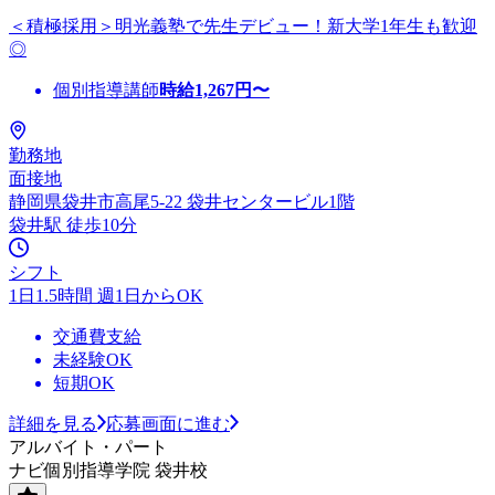
＜積極採用＞明光義塾で先生デビュー！新大学1年生も歓迎
◎
個別指導講師
時給
1,267
円〜
勤務地
面接地
静岡県袋井市高尾5-22 袋井センタービル1階
袋井駅 徒歩10分
シフト
1日1.5時間 週1日からOK
交通費支給
未経験OK
短期OK
詳細を見る
応募画面に進む
アルバイト・パート
ナビ個別指導学院 袋井校