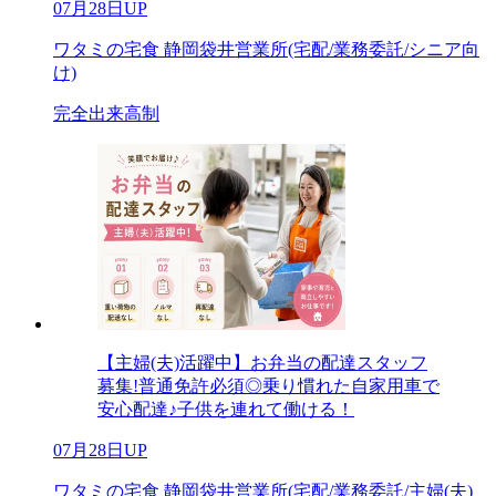
07月28日UP
ワタミの宅食 静岡袋井営業所(宅配/業務委託/シニア向
け)
完全出来高制
【主婦(夫)活躍中】お弁当の配達スタッフ
募集!普通免許必須◎乗り慣れた自家用車で
安心配達♪子供を連れて働ける！
07月28日UP
ワタミの宅食 静岡袋井営業所(宅配/業務委託/主婦(夫)