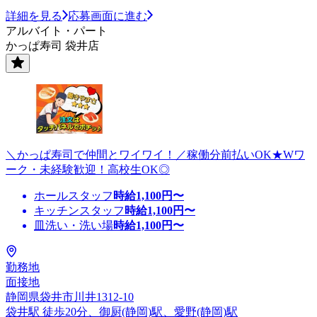
詳細を見る
応募画面に進む
アルバイト・パート
かっぱ寿司 袋井店
＼かっぱ寿司で仲間とワイワイ！／稼働分前払いOK★Wワ
ーク・未経験歓迎！高校生OK◎
ホールスタッフ
時給
1,100
円〜
キッチンスタッフ
時給
1,100
円〜
皿洗い・洗い場
時給
1,100
円〜
勤務地
面接地
静岡県袋井市川井1312-10
袋井駅 徒歩20分、御厨(静岡)駅、愛野(静岡)駅