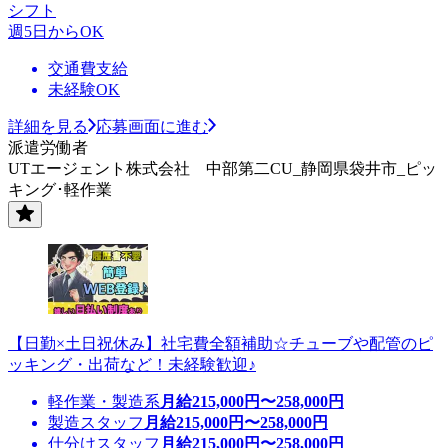
シフト
週5日からOK
交通費支給
未経験OK
詳細を見る
応募画面に進む
派遣労働者
UTエージェント株式会社 中部第二CU_静岡県袋井市_ピッ
キング･軽作業
【日勤×土日祝休み】社宅費全額補助☆チューブや配管のピ
ッキング・出荷など！未経験歓迎♪
軽作業・製造系
月給
215,000
円〜
258,000
円
製造スタッフ
月給
215,000
円〜
258,000
円
仕分けスタッフ
月給
215,000
円〜
258,000
円