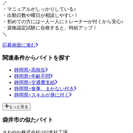
／
・マニュアルがしっかりしている♪
・出勤日数や曜日が相談しやすい！
・初めての方には一人一人にトレーナーが付くから安心♪
・資格認定試験に合格すると、時給アップ！
＼
応募画面に進む
関連条件からバイトを探す
静岡県×高校生
静岡県×年齢不問
静岡県×交通費支給
静岡県×食事、まかない付き
静岡県×スキルが身に付く
もっと見る
袋井市の似たバイト
さわやか株式会社/102本社工場