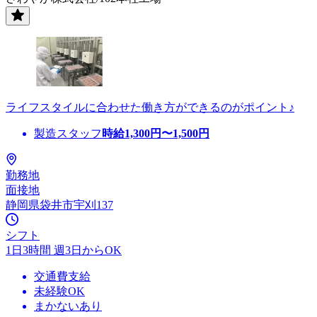
ライフスタイルに合わせた働き方ができるのがポイント♪
製造スタッフ
時給
1,300
円〜
1,500
円
勤務地
面接地
静岡県袋井市宇刈137
シフト
1日3時間 週3日からOK
交通費支給
未経験OK
まかないあり