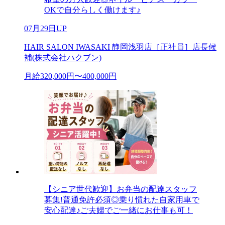
OKで自分らしく働けます♪
07月29日UP
HAIR SALON IWASAKI 静岡浅羽店［正社員］店長候
補(株式会社ハクブン)
月給320,000円〜400,000円
【シニア世代歓迎】お弁当の配達スタッフ
募集!普通免許必須◎乗り慣れた自家用車で
安心配達♪ご夫婦でご一緒にお仕事も可！