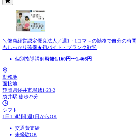
＼健康経営認定優良法人／週1・1コマ～の勤務で自分の時間
もしっかり確保★初バイト・ブランク歓迎
個別指導講師
時給
1,160
円〜
1,466
円
勤務地
面接地
静岡県袋井市堀越1-23-2
袋井駅 徒歩23分
シフト
1日1.5時間 週1日からOK
交通費支給
未経験OK