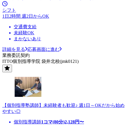
シフト
1日2時間 週2日からOK
交通費支給
未経験OK
まかないあり
詳細を見る
応募画面に進む
業務委託契約
ITTO個別指導学院 袋井北校(jmk0121)
【個別指導塾講師】未経験者も歓迎♪ 週1日～OKだから始め
やすい◎
個別指導講師
1コマ(80分)
2,128
円〜