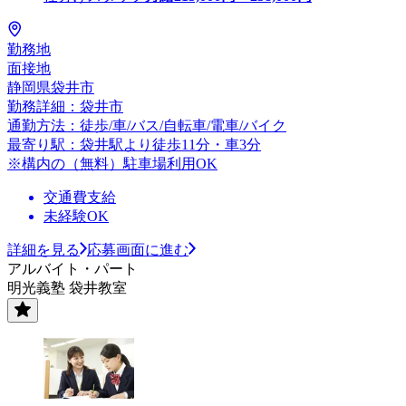
勤務地
面接地
静岡県袋井市
勤務詳細：袋井市
通勤方法：徒歩/車/バス/自転車/電車/バイク
最寄り駅：袋井駅より徒歩11分・車3分
※構内の（無料）駐車場利用OK
交通費支給
未経験OK
詳細を見る
応募画面に進む
アルバイト・パート
明光義塾 袋井教室