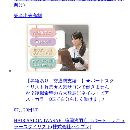
向け)
完全出来高制
【昇給あり！交通費支給！】★パートスタ
イリスト募集★人気サロンで働きません
か？復職希望の方大歓迎◎ネイル・ピア
ス・カラーOKで自分らしく働けます♪
07月29日UP
HAIR SALON IWASAKI 静岡浅羽店［パート］レギュ
ラースタイリスト(株式会社ハクブン)