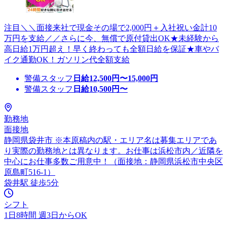
注目＼＼面接来社で現金その場で2,000円＋入社祝い金計10
万円を支給／／さらに今、無償で原付貸出OK★未経験から
高日給1万円超え！早く終わっても全額日給を保証★車やバ
イク通勤OK！ガソリン代全額支給
警備スタッフ
日給
12,500
円〜
15,000
円
警備スタッフ
日給
10,500
円〜
勤務地
面接地
静岡県袋井市 ※本原稿内の駅・エリア名は募集エリアであ
り実際の勤務地とは異なります。お仕事は浜松市内／近隣を
中心にお仕事多数ご用意中！（面接地：静岡県浜松市中央区
原島町516-1）
袋井駅 徒歩5分
シフト
1日8時間 週3日からOK