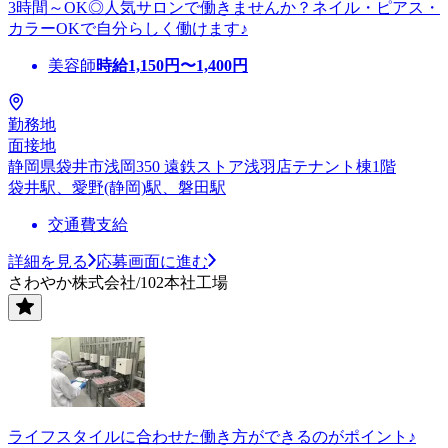
3時間～OK◎人気サロンで働きませんか？ネイル・ピアス・
カラーOKで自分らしく働けます♪
美容師
時給
1,150
円〜
1,400
円
勤務地
面接地
静岡県袋井市浅岡350 遠鉄ストア浅羽店テナント棟1階
袋井駅、愛野(静岡)駅、磐田駅
交通費支給
詳細を見る
応募画面に進む
さわやか株式会社/102本社工場
ライフスタイルに合わせた働き方ができるのがポイント♪