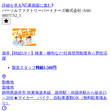
詳細を見る
応募画面に進む
パーソルファクトリーパートナーズ株式会社 /A60-
000717r2_1
袋井【時給UP！】検査・梱包など/社員登用制度有☆男性活
躍
製造スタッフ
時給
1,500
円
勤務地
面接地
静岡県袋井市 JR東海道本線 袋井駅・JR袋井駅から徒歩15
～20分★マイカー、バイク、自転車通勤OK（無料駐車場あ
り）