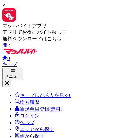
×
マッハバイトアプリ
アプリでお得にバイト探し！
無料ダウンロードはこちら
開く
0
キープ
メニュー
キープした求人を見る
0
検索履歴
新規会員登録(無料)
ログイン
ヘルプ
エリアから探す
駅から探す