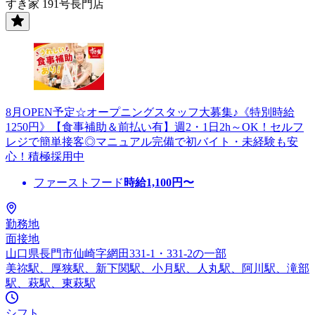
すき家 191号長門店
8月OPEN予定☆オープニングスタッフ大募集♪《特別時給
1250円》【食事補助＆前払い有】週2・1日2h～OK！セルフ
レジで簡単接客◎マニュアル完備で初バイト・未経験も安
心！積極採用中
ファーストフード
時給
1,100
円〜
勤務地
面接地
山口県長門市仙崎字網田331-1・331-2の一部
美祢駅、厚狭駅、新下関駅、小月駅、人丸駅、阿川駅、滝部
駅、萩駅、東萩駅
シフト