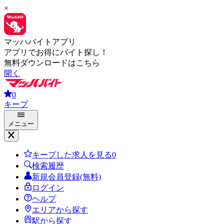
×
マッハバイトアプリ
アプリでお得にバイト探し！
無料ダウンロードはこちら
開く
0
キープ
メニュー
キープした求人を見る
0
検索履歴
新規会員登録(無料)
ログイン
ヘルプ
エリアから探す
駅から探す