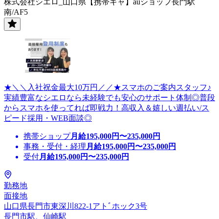
株式会社シエロ_山口県【携帯キャ】auショップ長門駅
南/AF5
★＼＼入社祝金最大10万円／／★スマホのご案内スタッフ♪
実績豊富なシエロなら未経験でも安心のサポート体制◎普段
からスマホを使ってれば即戦力！高収入＆嬉しい週払い/ス
ピード採用・WEB面談◎
携帯ショップ
月給
195,000
円〜
235,000
円
事務・受付・経理
月給
195,000
円〜
235,000
円
受付
月給
195,000
円〜
235,000
円
勤務地
面接地
山口県長門市東深川822-1アトﾞホック3号
長門市駅、仙崎駅