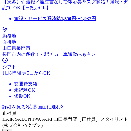
【急募】介護職／履歴書なしで即応募＆スグ開始！経験・知
識"0"OK【日払いOK】
施設・サービス系
時給
1,350
円〜
1,937
円
勤務地
面接地
山口県長門市
長門市内に多数！＜駅チカ・車通勤okも有＞
シフト
1日8時間 週5日からOK
交通費支給
未経験OK
短期OK
詳細を見る
応募画面に進む
正社員
HAIR SALON IWASAKI 山口長門店［正社員］スタイリスト
(株式会社ハクブン)