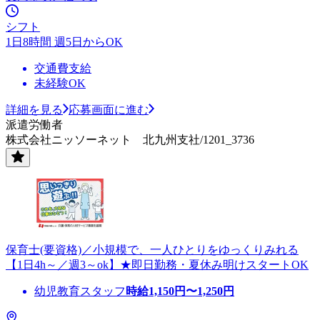
シフト
1日8時間 週5日からOK
交通費支給
未経験OK
詳細を見る
応募画面に進む
派遣労働者
株式会社ニッソーネット 北九州支社/1201_3736
保育士(要資格)／小規模で、一人ひとりをゆっくりみれる
【1日4h～／週3～ok】★即日勤務・夏休み明けスタートOK
幼児教育スタッフ
時給
1,150
円〜
1,250
円