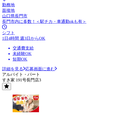
勤務地
面接地
山口県長門市
長門市内に多数！＜駅チカ・車通勤okも有＞
シフト
1日4時間 週3日からOK
交通費支給
未経験OK
短期OK
詳細を見る
応募画面に進む
アルバイト・パート
すき家 191号長門店3