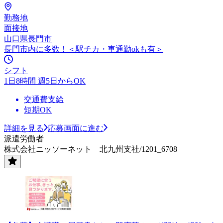
勤務地
面接地
山口県長門市
長門市内に多数！＜駅チカ・車通勤okも有＞
シフト
1日8時間 週5日からOK
交通費支給
短期OK
詳細を見る
応募画面に進む
派遣労働者
株式会社ニッソーネット 北九州支社/1201_6708