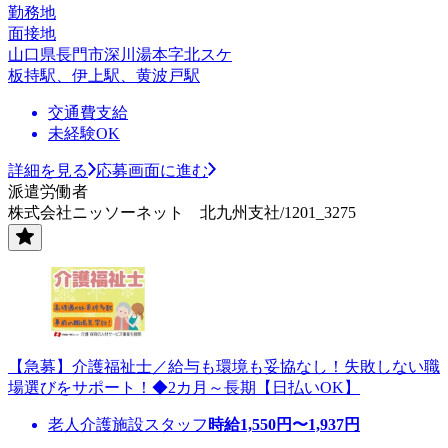
勤務地
面接地
山口県長門市深川湯本字北スケ
板持駅、伊上駅、黄波戸駅
交通費支給
未経験OK
詳細を見る
応募画面に進む
派遣労働者
株式会社ニッソーネット 北九州支社/1201_3275
【急募】介護福祉士／給与も環境も妥協なし！失敗しない職
場選びをサポート！◆2カ月～長期【日払いOK】
老人介護施設スタッフ
時給
1,550
円〜
1,937
円