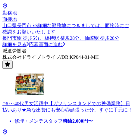
勤務地
面接地
山口県長門市 ※詳細な勤務地につきましては、面接時にご
確認をお願いいたします
長門市駅 徒歩5分、板持駅 徒歩28分、仙崎駅 徒歩28分
詳細を見る
応募画面に進む
派遣労働者
株式会社ドライブトライブ/DR:KP044-01-MH
#30～40代男女活躍中【ガソリンスタンドでの整備業務】日
払いあり★急な出費にも安心◎頑張った分、すぐに手元に！
修理・メンテスタッフ
時給
2,000
円〜