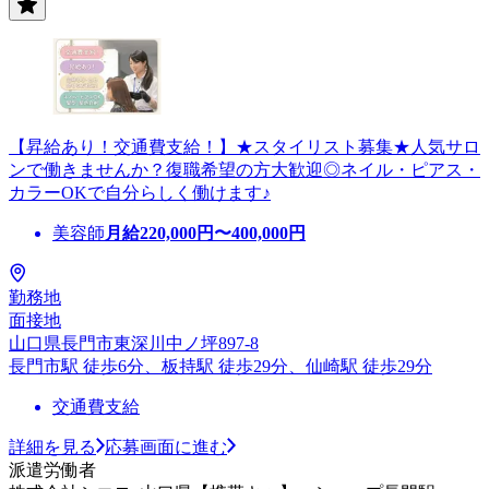
【昇給あり！交通費支給！】★スタイリスト募集★人気サロ
ンで働きませんか？復職希望の方大歓迎◎ネイル・ピアス・
カラーOKで自分らしく働けます♪
美容師
月給
220,000
円〜
400,000
円
勤務地
面接地
山口県長門市東深川中ノ坪897-8
長門市駅 徒歩6分、板持駅 徒歩29分、仙崎駅 徒歩29分
交通費支給
詳細を見る
応募画面に進む
派遣労働者