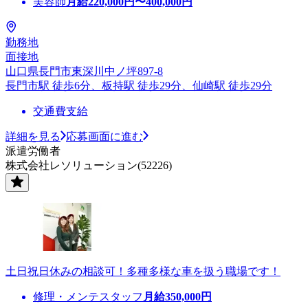
美容師
月給
220,000
円〜
400,000
円
勤務地
面接地
山口県長門市東深川中ノ坪897-8
長門市駅 徒歩6分、板持駅 徒歩29分、仙崎駅 徒歩29分
交通費支給
詳細を見る
応募画面に進む
派遣労働者
株式会社レソリューション(52226)
土日祝日休みの相談可！多種多様な車を扱う職場です！
修理・メンテスタッフ
月給
350,000
円