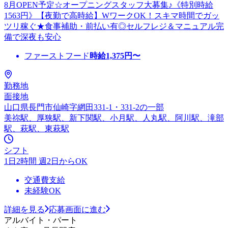
8月OPEN予定☆オープニングスタッフ大募集♪《特別時給
1563円》【夜勤で高時給】WワークOK！スキマ時間でガッ
ツリ稼ぐ★食事補助・前払い有◎セルフレジ＆マニュアル完
備で深夜も安心
ファーストフード
時給
1,375
円〜
勤務地
面接地
山口県長門市仙崎字網田331-1・331-2の一部
美祢駅、厚狭駅、新下関駅、小月駅、人丸駅、阿川駅、滝部
駅、萩駅、東萩駅
シフト
1日2時間 週2日からOK
交通費支給
未経験OK
詳細を見る
応募画面に進む
アルバイト・パート