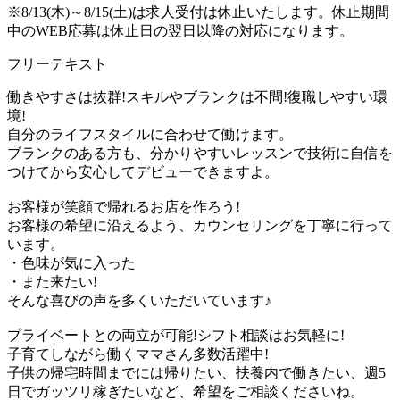
※8/13(木)～8/15(土)は求人受付は休止いたします。休止期間
中のWEB応募は休止日の翌日以降の対応になります。
フリーテキスト
働きやすさは抜群!スキルやブランクは不問!復職しやすい環
境!
自分のライフスタイルに合わせて働けます。
ブランクのある方も、分かりやすいレッスンで技術に自信を
つけてから安心してデビューできますよ。
お客様が笑顔で帰れるお店を作ろう!
お客様の希望に沿えるよう、カウンセリングを丁寧に行って
います。
・色味が気に入った
・また来たい!
そんな喜びの声を多くいただいています♪
プライベートとの両立が可能!シフト相談はお気軽に!
子育てしながら働くママさん多数活躍中!
子供の帰宅時間までには帰りたい、扶養内で働きたい、週5
日でガッツリ稼ぎたいなど、希望をご相談くださいね。