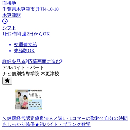
面接地
千葉県木更津市貝渕4-10-10
木更津駅
シフト
1日2時間 週2日からOK
交通費支給
未経験OK
詳細を見る
応募画面に進む
アルバイト・パート
ナビ個別指導学院 木更津校
＼健康経営認定優良法人／週1・1コマ～の勤務で自分の時間
もしっかり確保★初バイト・ブランク歓迎