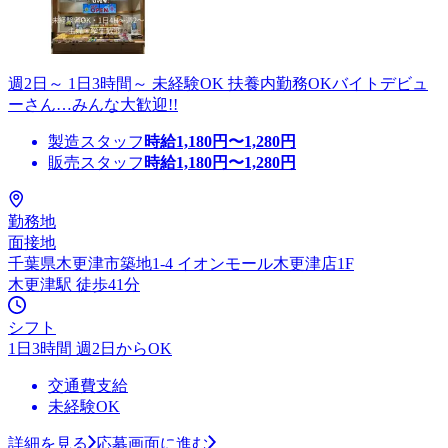
週2日～ 1日3時間～ 未経験OK 扶養内勤務OKバイトデビュ
ーさん…みんな大歓迎!!
製造スタッフ
時給
1,180
円〜
1,280
円
販売スタッフ
時給
1,180
円〜
1,280
円
勤務地
面接地
千葉県木更津市築地1-4 イオンモール木更津店1F
木更津駅 徒歩41分
シフト
1日3時間 週2日からOK
交通費支給
未経験OK
詳細を見る
応募画面に進む