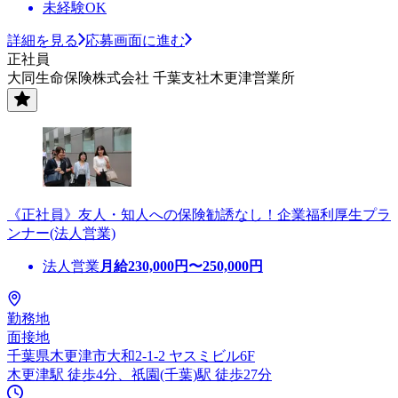
未経験OK
詳細を見る
応募画面に進む
正社員
大同生命保険株式会社 千葉支社木更津営業所
《正社員》友人・知人への保険勧誘なし！企業福利厚生プラ
ンナー(法人営業)
法人営業
月給
230,000
円〜
250,000
円
勤務地
面接地
千葉県木更津市大和2-1-2 ヤスミビル6F
木更津駅 徒歩4分、祇園(千葉)駅 徒歩27分