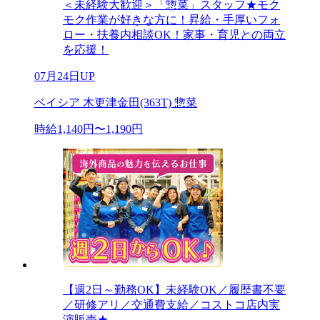
＜未経験大歓迎＞「惣菜」スタッフ★モク
モク作業が好きな方に！昇給・手厚いフォ
ロー・扶養内相談OK！家事・育児との両立
を応援！
07月24日UP
ベイシア 木更津金田(363T) 惣菜
時給1,140円〜1,190円
【週2日～勤務OK】未経験OK／履歴書不要
／研修アリ／交通費支給／コストコ店内実
演販売★