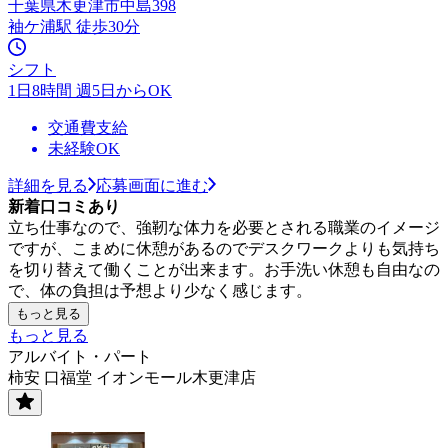
千葉県木更津市中島398
袖ケ浦駅 徒歩30分
シフト
1日8時間 週5日からOK
交通費支給
未経験OK
詳細を見る
応募画面に進む
新着口コミあり
立ち仕事なので、強靭な体力を必要とされる職業のイメージ
ですが、こまめに休憩があるのでデスクワークよりも気持ち
を切り替えて働くことが出来ます。お手洗い休憩も自由なの
で、体の負担は予想より少なく感じます。
もっと見る
もっと見る
アルバイト・パート
柿安 口福堂 イオンモール木更津店