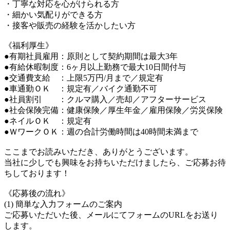
・丁寧な対応を心がけられる方
・細かい気配りができる方
・接客や販売の経験を活かしたい方
《福利厚生》
●有期社員雇用：原則として契約期間は最大3年
●有給休暇制度：6ヶ月以上勤務で最大10日間付与
●交通費支給 ：上限5万円/月まで／規定有
●車通勤ＯＫ ：規定有／バイク通勤不可
●社員割引 ：クルマ購入／売却／アフターサービス
●社会保険完備：健康保険／厚生年金／雇用保険／労災保険
●ネイルＯＫ ：規定有
●ＷワークＯＫ：週の合計労働時間は40時間未満まで
ここまでお読みいただき、ありがとうございます。
当社に少しでも興味をお持ちいただけましたら、ご応募お待
ちしております！
《応募後の流れ》
(1) 簡単な入力フォームのご案内
ご応募いただいた後、メールにてフォームのURLをお送り
します。