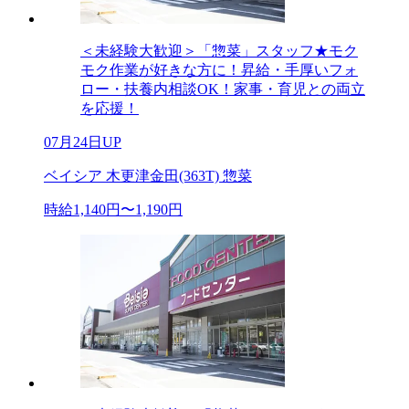
＜未経験大歓迎＞「惣菜」スタッフ★モク
モク作業が好きな方に！昇給・手厚いフォ
ロー・扶養内相談OK！家事・育児との両立
を応援！
07月24日UP
ベイシア 木更津金田(363T) 惣菜
時給1,140円〜1,190円