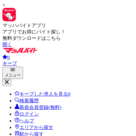
×
マッハバイトアプリ
アプリでお得にバイト探し！
無料ダウンロードはこちら
開く
0
キープ
メニュー
キープした求人を見る
0
検索履歴
新規会員登録(無料)
ログイン
ヘルプ
エリアから探す
駅から探す