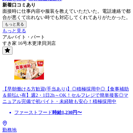
新着口コミあり
面接時に仕事内容や服装を教えていただいた。電話連絡で都
合が悪くて出れない時でも対応してくれてありがたかった。
もっと見る
もっと見る
アルバイト・パート
すき家 16号木更津貝渕店
【早朝働ける方歓迎(手当あり)】◎積極採用中◎【食事補助
＆前払い有】週2・1日2h～OK！セルフレジで簡単接客◎マ
ニュアル完備で初バイト・未経験も安心！積極採用中
ファーストフード
時給
1,230
円〜
勤務地