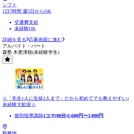
シフト
1日7時間 週5日からOK
交通費支給
未経験OK
詳細を見る
応募画面に進む
アルバイト・パート
森塾 木更津校(未経験学生)
☆「先生1人に生徒2人まで」だから初めてでも教えやすい♪
未経験大歓迎☆
個別指導講師
1コマ(80分)
1,600
円〜
3,000
円
勤務地