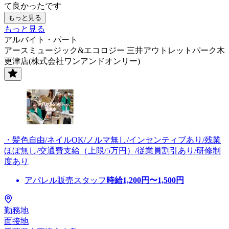
て良かったです
もっと見る
もっと見る
アルバイト・パート
アースミュージック&エコロジー 三井アウトレットパーク木
更津店(株式会社ワンアンドオンリー)
・髪色自由/ネイルOK/ノルマ無し/インセンティブあり/残業
ほぼ無し/交通費支給（上限/5万円）/従業員割引あり/研修制
度あり
アパレル販売スタッフ
時給
1,200
円〜
1,500
円
勤務地
面接地