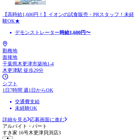
【高時給1,600円！】イオンの試食販売・PRスタッフ！未経
験OK★
デモンストレーター
時給
1,600
円〜
勤務地
面接地
千葉県木更津市築地1-4
木更津駅 徒歩29分
シフト
1日7時間 週1日からOK
交通費支給
未経験OK
詳細を見る
応募画面に進む
アルバイト・パート
すき家 16号木更津貝渕店3