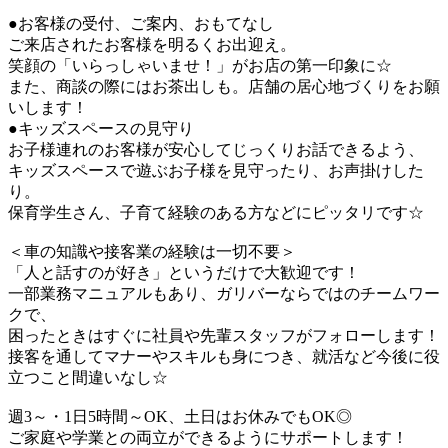
●お客様の受付、ご案内、おもてなし
ご来店されたお客様を明るくお出迎え。
笑顔の「いらっしゃいませ！」がお店の第一印象に☆
また、商談の際にはお茶出しも。店舗の居心地づくりをお願
いします！
●キッズスペースの見守り
お子様連れのお客様が安心してじっくりお話できるよう、
キッズスペースで遊ぶお子様を見守ったり、お声掛けした
り。
保育学生さん、子育て経験のある方などにピッタリです☆
＜車の知識や接客業の経験は一切不要＞
「人と話すのが好き」というだけで大歓迎です！
一部業務マニュアルもあり、ガリバーならではのチームワー
クで、
困ったときはすぐに社員や先輩スタッフがフォローします！
接客を通してマナーやスキルも身につき、就活など今後に役
立つこと間違いなし☆
週3～・1日5時間～OK、土日はお休みでもOK◎
ご家庭や学業との両立ができるようにサポートします！