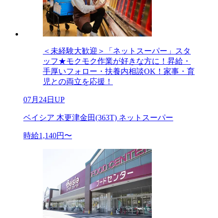
＜未経験大歓迎＞「ネットスーパー」スタ
ッフ★モクモク作業が好きな方に！昇給・
手厚いフォロー・扶養内相談OK！家事・育
児との両立を応援！
07月24日UP
ベイシア 木更津金田(363T) ネットスーパー
時給1,140円〜