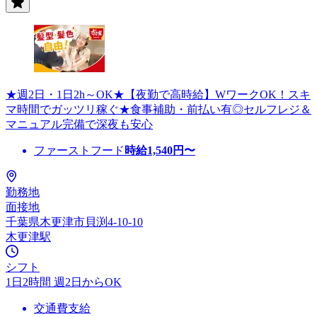
★週2日・1日2h～OK★【夜勤で高時給】WワークOK！スキ
マ時間でガッツリ稼ぐ★食事補助・前払い有◎セルフレジ＆
マニュアル完備で深夜も安心
ファーストフード
時給
1,540
円〜
勤務地
面接地
千葉県木更津市貝渕4-10-10
木更津駅
シフト
1日2時間 週2日からOK
交通費支給