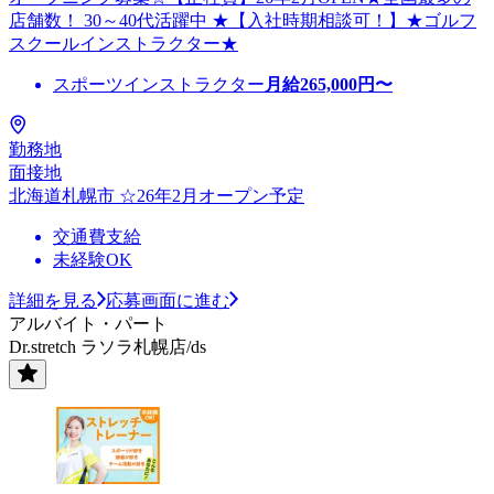
店舗数！ 30～40代活躍中 ★【入社時期相談可！】★ゴルフ
スクールインストラクター★
スポーツインストラクター
月給
265,000
円〜
勤務地
面接地
北海道札幌市 ☆26年2月オープン予定
交通費支給
未経験OK
詳細を見る
応募画面に進む
アルバイト・パート
Dr.stretch ラソラ札幌店/ds