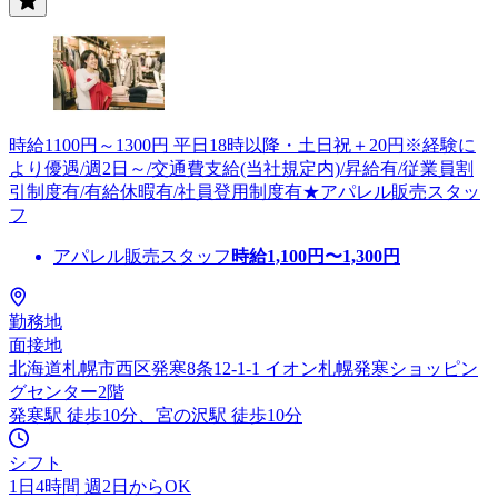
時給1100円～1300円 平日18時以降・土日祝＋20円※経験に
より優遇/週2日～/交通費支給(当社規定内)/昇給有/従業員割
引制度有/有給休暇有/社員登用制度有★アパレル販売スタッ
フ
アパレル販売スタッフ
時給
1,100
円〜
1,300
円
勤務地
面接地
北海道札幌市西区発寒8条12-1-1 イオン札幌発寒ショッピン
グセンター2階
発寒駅 徒歩10分、宮の沢駅 徒歩10分
シフト
1日4時間 週2日からOK