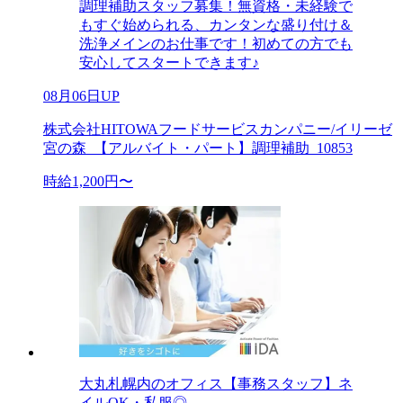
調理補助スタッフ募集！無資格・未経験で
もすぐ始められる、カンタンな盛り付け＆
洗浄メインのお仕事です！初めての方でも
安心してスタートできます♪
08月06日UP
株式会社HITOWAフードサービスカンパニー/イリーゼ
宮の森_【アルバイト・パート】調理補助_10853
時給1,200円〜
大丸札幌内のオフィス【事務スタッフ】ネ
イルOK・私服◎