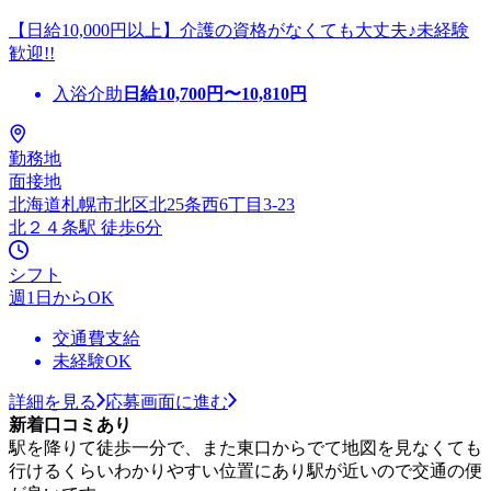
【日給10,000円以上】介護の資格がなくても大丈夫♪未経験
歓迎!!
入浴介助
日給
10,700
円〜
10,810
円
勤務地
面接地
北海道札幌市北区北25条西6丁目3-23
北２４条駅 徒歩6分
シフト
週1日からOK
交通費支給
未経験OK
詳細を見る
応募画面に進む
新着口コミあり
駅を降りて徒歩一分で、また東口からでて地図を見なくても
行けるくらいわかりやすい位置にあり駅が近いので交通の便