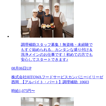
調理補助スタッフ募集！無資格・未経験で
もすぐ始められる、カンタンな盛り付け＆
洗浄メインのお仕事です！初めての方でも
安心してスタートできます♪
08月06日UP
株式会社HITOWAフードサービスカンパニー/イリーゼ
西岡_【アルバイト・パート】調理補助_10603
時給1,075円〜