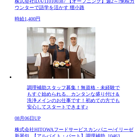
株式会社iDA/110100387 【オープニング】週2～!免税カ
ウンターで語学を活かす 狸小路
時給1,400円
調理補助スタッフ募集！無資格・未経験で
もすぐ始められる、カンタンな盛り付け＆
洗浄メインのお仕事です！初めての方でも
安心してスタートできます♪
08月06日UP
株式会社HITOWAフードサービスカンパニー/イリーゼ
新琴似_【アルバイト・パート】調理補助_10463