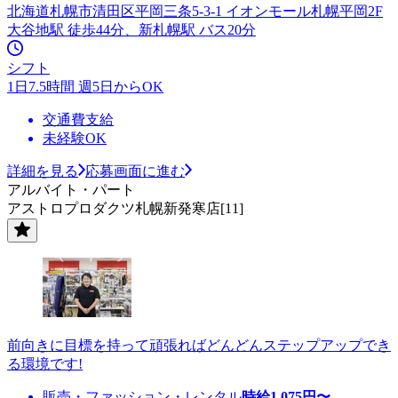
北海道札幌市清田区平岡三条5-3-1 イオンモール札幌平岡2F
大谷地駅 徒歩44分、新札幌駅 バス20分
シフト
1日7.5時間 週5日からOK
交通費支給
未経験OK
詳細を見る
応募画面に進む
アルバイト・パート
アストロプロダクツ札幌新発寒店[11]
前向きに目標を持って頑張ればどんどんステップアップでき
る環境です!
販売・ファッション・レンタル
時給
1,075
円〜