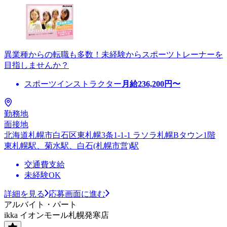
異業種からの転職も多数！未経験からスポーツトレーナーを
目指しませんか？
スポーツインストラクター
月給
236,200
円〜
勤務地
面接地
北海道札幌市⽩⽯区東札幌3条1-1-1 ラソラ札幌Bタウン1階
東札幌駅、菊水駅、白石(札幌市営)駅
交通費支給
未経験OK
詳細を見る
応募画面に進む
アルバイト・パート
ikka イオンモール札幌発寒店