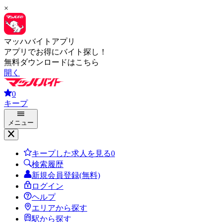
×
マッハバイトアプリ
アプリでお得にバイト探し！
無料ダウンロードはこちら
開く
0
キープ
メニュー
キープした求人を見る
0
検索履歴
新規会員登録(無料)
ログイン
ヘルプ
エリアから探す
駅から探す