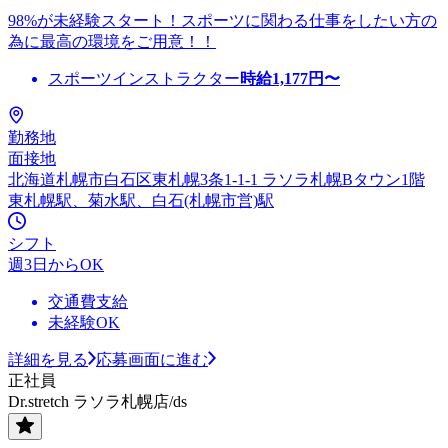
98%が未経験スタート！スポーツに関わる仕事をしたい方の
為に最高の環境をご用意！！
スポーツインストラクター
時給
1,177
円〜
勤務地
面接地
北海道札幌市⽩⽯区東札幌3条1-1-1 ラソラ札幌Bタウン1階
東札幌駅、菊水駅、白石(札幌市営)駅
シフト
週3日からOK
交通費支給
未経験OK
詳細を見る
応募画面に進む
正社員
Dr.stretch ラソラ札幌店/ds