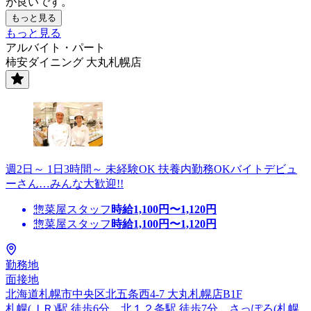
が良いです。
もっと見る
もっと見る
アルバイト・パート
柿安ダイニング 大丸札幌店
週2日～ 1日3時間～ 未経験OK 扶養内勤務OKバイトデビュ
ーさん…みんな大歓迎!!
惣菜屋スタッフ
時給
1,100
円〜
1,120
円
惣菜屋スタッフ
時給
1,100
円〜
1,120
円
勤務地
面接地
北海道札幌市中央区北五条西4-7 大丸札幌店B1F
札幌(ＪＲ)駅 徒歩6分、北１２条駅 徒歩7分、さっぽろ(札幌