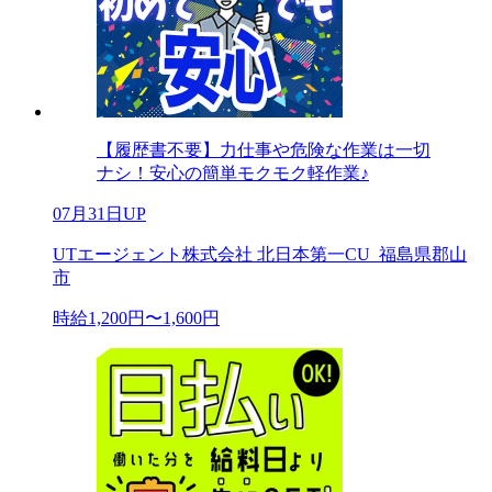
【履歴書不要】力仕事や危険な作業は一切
ナシ！安心の簡単モクモク軽作業♪
07月31日UP
UTエージェント株式会社 北日本第一CU_福島県郡山
市
時給1,200円〜1,600円