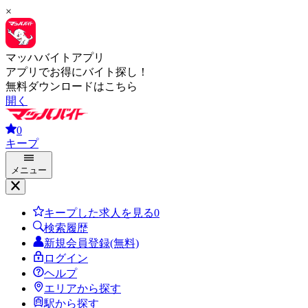
×
マッハバイトアプリ
アプリでお得にバイト探し！
無料ダウンロードはこちら
開く
0
キープ
メニュー
キープした求人を見る
0
検索履歴
新規会員登録(無料)
ログイン
ヘルプ
エリアから探す
駅から探す