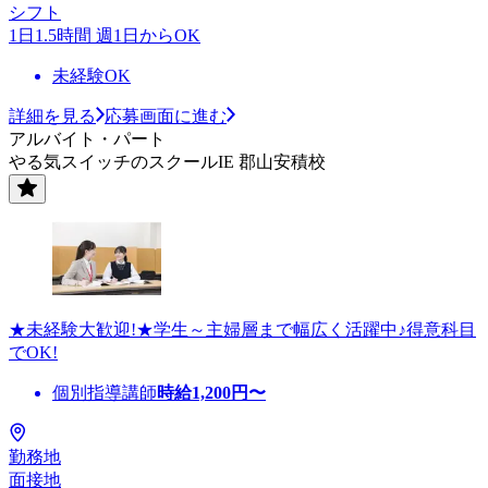
シフト
1日1.5時間 週1日からOK
未経験OK
詳細を見る
応募画面に進む
アルバイト・パート
やる気スイッチのスクールIE 郡山安積校
★未経験大歓迎!★学生～主婦層まで幅広く活躍中♪得意科目
でOK!
個別指導講師
時給
1,200
円〜
勤務地
面接地