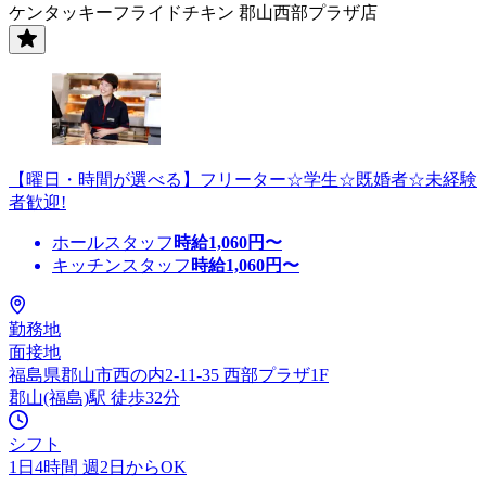
ケンタッキーフライドチキン 郡山西部プラザ店
【曜日・時間が選べる】フリーター☆学生☆既婚者☆未経験
者歓迎!
ホールスタッフ
時給
1,060
円〜
キッチンスタッフ
時給
1,060
円〜
勤務地
面接地
福島県郡山市西の内2-11-35 西部プラザ1F
郡山(福島)駅 徒歩32分
シフト
1日4時間 週2日からOK