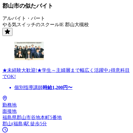
郡山市の似たバイト
アルバイト・パート
やる気スイッチのスクールIE 郡山大槻校
★未経験大歓迎!★学生～主婦層まで幅広く活躍中♪得意科目
でOK!
個別指導講師
時給
1,200
円〜
勤務地
面接地
福島県郡山市谷地本町5番地
郡山(福島)駅 徒歩5分