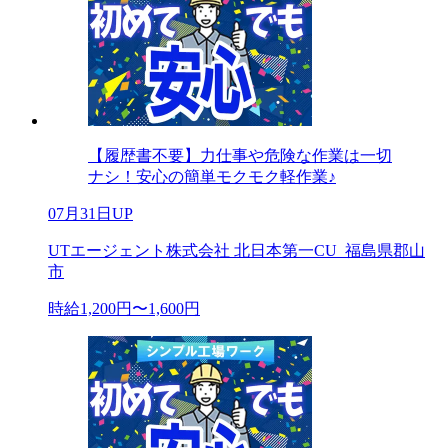
【履歴書不要】力仕事や危険な作業は一切
ナシ！安心の簡単モクモク軽作業♪
07月31日UP
UTエージェント株式会社 北日本第一CU_福島県郡山
市
時給1,200円〜1,600円