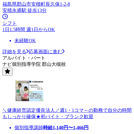
福島県郡山市安積町長久保1-2-8
安積永盛駅 徒歩13分
シフト
1日1.5時間 週1日からOK
未経験OK
詳細を見る
応募画面に進む
アルバイト・パート
ナビ個別指導学院 郡山大槻校
＼健康経営認定優良法人／週1・1コマ～の勤務で自分の時間
もしっかり確保★初バイト・ブランク歓迎
個別指導講師
時給
1,140
円〜
1,466
円