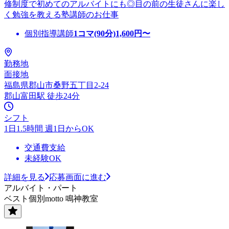
修制度で初めてのアルバイトにも◎目の前の生徒さんに楽し
く勉強を教える塾講師のお仕事
個別指導講師
1コマ(90分)
1,600
円〜
勤務地
面接地
福島県郡山市桑野五丁目2-24
郡山富田駅 徒歩24分
シフト
1日1.5時間 週1日からOK
交通費支給
未経験OK
詳細を見る
応募画面に進む
アルバイト・パート
ベスト個別motto 鳴神教室