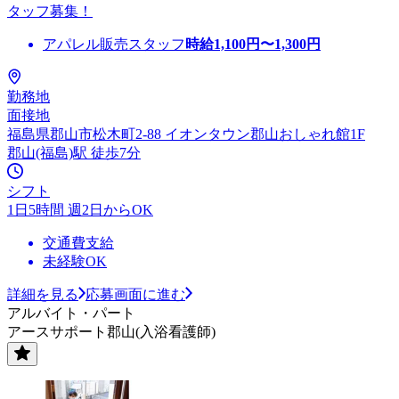
タッフ募集！
アパレル販売スタッフ
時給
1,100
円〜
1,300
円
勤務地
面接地
福島県郡山市松木町2-88 イオンタウン郡山おしゃれ館1F
郡山(福島)駅 徒歩7分
シフト
1日5時間 週2日からOK
交通費支給
未経験OK
詳細を見る
応募画面に進む
アルバイト・パート
アースサポート郡山(入浴看護師)