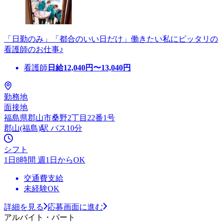
「日勤のみ」「都合のいい日だけ」働きたい私にピッタリの
看護師のお仕事♪
看護師
日給
12,040
円〜
13,040
円
勤務地
面接地
福島県郡山市桑野2丁目22番1号
郡山(福島)駅 バス10分
シフト
1日8時間 週1日からOK
交通費支給
未経験OK
詳細を見る
応募画面に進む
アルバイト・パート