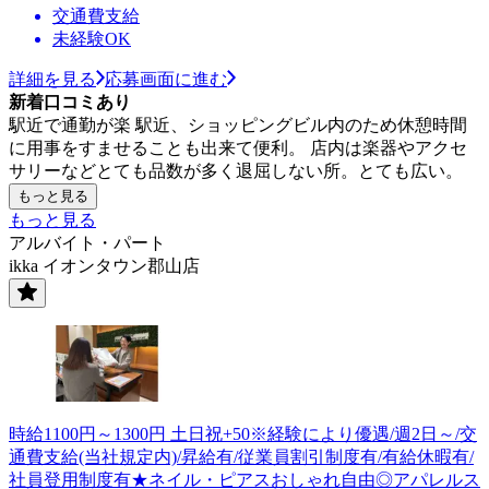
交通費支給
未経験OK
詳細を見る
応募画面に進む
新着口コミあり
駅近で通勤が楽 駅近、ショッピングビル内のため休憩時間
に用事をすませることも出来て便利。 店内は楽器やアクセ
サリーなどとても品数が多く退屈しない所。とても広い。
もっと見る
もっと見る
アルバイト・パート
ikka イオンタウン郡山店
時給1100円～1300円 土日祝+50※経験により優遇/週2日～/交
通費支給(当社規定内)/昇給有/従業員割引制度有/有給休暇有/
社員登用制度有★ネイル・ピアスおしゃれ自由◎アパレルス