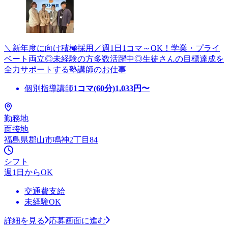
＼新年度に向け積極採用／週1日1コマ～OK！学業・プライ
ベート両立◎未経験の方多数活躍中◎生徒さんの目標達成を
全力サポートする塾講師のお仕事
個別指導講師
1コマ(60分)
1,033
円〜
勤務地
面接地
福島県郡山市鳴神2丁目84
シフト
週1日からOK
交通費支給
未経験OK
詳細を見る
応募画面に進む