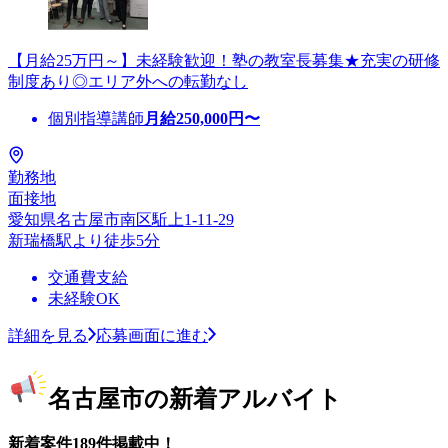
【月給25万円～】未経験歓迎！塾の教室長募集★充実の研修
制度あり◎エリア外への転勤なし
個別指導講師
月給
250,000
円〜
勤務地
面接地
愛知県名古屋市南区駈上1-11-29
新瑞橋駅より徒歩5分
交通費支給
未経験OK
詳細を見る
応募画面に進む
名古屋市の新着アルバイト
新着案件189件掲載中！