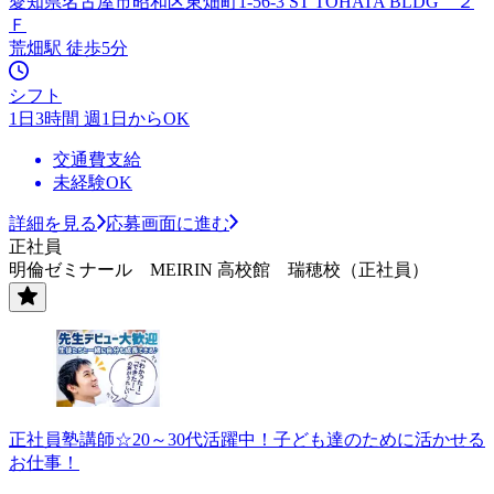
愛知県名古屋市昭和区東畑町1-56-3 ST TOHATA BLDG ２
Ｆ
荒畑駅 徒歩5分
シフト
1日3時間 週1日からOK
交通費支給
未経験OK
詳細を見る
応募画面に進む
正社員
明倫ゼミナール MEIRIN 高校館 瑞穂校（正社員）
正社員塾講師☆20～30代活躍中！子ども達のために活かせる
お仕事！