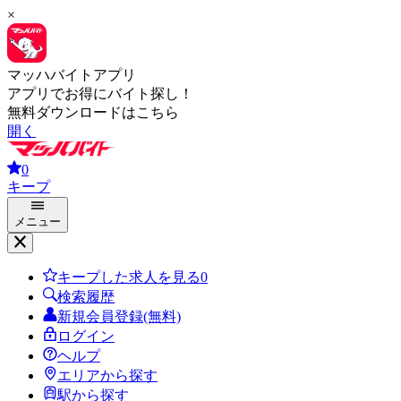
×
マッハバイトアプリ
アプリでお得にバイト探し！
無料ダウンロードはこちら
開く
0
キープ
メニュー
キープした求人を見る
0
検索履歴
新規会員登録(無料)
ログイン
ヘルプ
エリアから探す
駅から探す