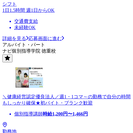
シフト
1日1.5時間 週1日からOK
交通費支給
未経験OK
詳細を見る
応募画面に進む
アルバイト・パート
ナビ個別指導学院 徳重校
＼健康経営認定優良法人／週1・1コマ～の勤務で自分の時間
もしっかり確保★初バイト・ブランク歓迎
個別指導講師
時給
1,200
円〜
1,466
円
勤務地