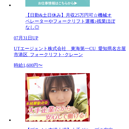
【日勤&土日休み】月収25万円可☆機械オ
ペレーターやフォークリフト運搬♪残業ほぼ
なし◎
07月31日UP
UTエージェント株式会社 東海第一CU_愛知県名古屋
市港区_フォークリフト･クレーン
時給1,600円〜