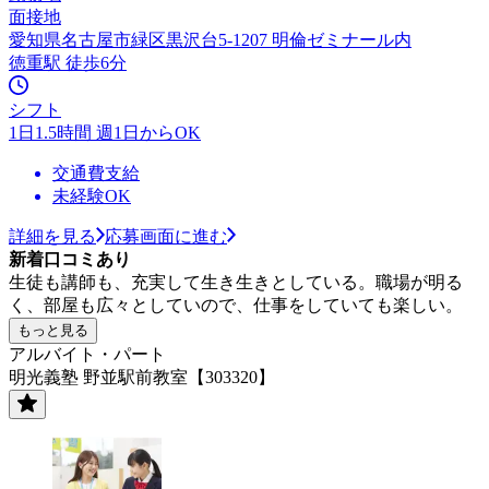
面接地
愛知県名古屋市緑区黒沢台5-1207 明倫ゼミナール内
徳重駅 徒歩6分
シフト
1日1.5時間 週1日からOK
交通費支給
未経験OK
詳細を見る
応募画面に進む
新着口コミあり
生徒も講師も、充実して生き生きとしている。職場が明る
く、部屋も広々としていので、仕事をしていても楽しい。
もっと見る
アルバイト・パート
明光義塾 野並駅前教室【303320】