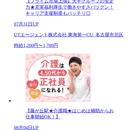
【プライム市場上場】大手グループの安定
力★充実福利厚生で働きやすさバツグン！
キャリア支援制度もバッチリ◎
07月31日UP
UTエージェント株式会社 東海第一CU_名古屋市北区
時給1,200円〜1,700円
【藤が丘駅★介護職★はじめは補助からお
仕事開始OK！】
08月04日UP