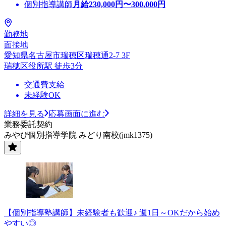
個別指導講師
月給
230,000
円〜
300,000
円
勤務地
面接地
愛知県名古屋市瑞穂区瑞穂通2-7 3F
瑞穂区役所駅 徒歩3分
交通費支給
未経験OK
詳細を見る
応募画面に進む
業務委託契約
みやび個別指導学院 みどり南校(jmk1375)
【個別指導塾講師】未経験者も歓迎♪ 週1日～OKだから始め
やすい◎