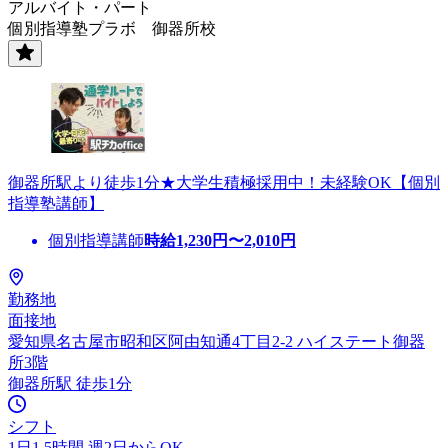
アルバイト・パート
個別指導塾プラボ 御器所校
御器所駅より徒歩1分★大学生積極採用中！未経験OK【個別
指導塾講師】
個別指導講師
時給
1,230
円〜
2,010
円
勤務地
面接地
愛知県名古屋市昭和区阿由知通4丁目2-2 ハイステート御器
所3階
御器所駅 徒歩1分
シフト
1日1.5時間 週2日からOK