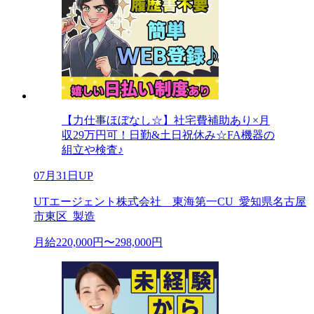
【力仕事ほぼなし☆】社宅費補助あり×月
収29万円可！日勤&土日祝休み☆FA機器の
組立や検査♪
07月31日UP
UTエージェント株式会社 東海第一CU_愛知県名古屋
市東区_製造
月給220,000円〜298,000円