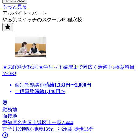
もっと見る
アルバイト・パート
やる気スイッチのスクールIE 稲永校
★未経験大歓迎!★学生～主婦層まで幅広く活躍中♪得意科目
でOK!
個別指導講師
時給
1,333
円〜
2,000
円
一般事務
時給
1,140
円〜
勤務地
面接地
愛知県名古屋市港区十一屋2-444
荒子川公園駅 徒歩13分、稲永駅 徒歩13分