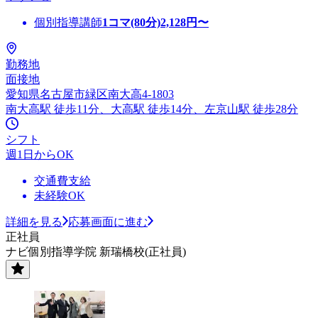
個別指導講師
1コマ(80分)
2,128
円〜
勤務地
面接地
愛知県名古屋市緑区南大高4-1803
南大高駅 徒歩11分、大高駅 徒歩14分、左京山駅 徒歩28分
シフト
週1日からOK
交通費支給
未経験OK
詳細を見る
応募画面に進む
正社員
ナビ個別指導学院 新瑞橋校(正社員)