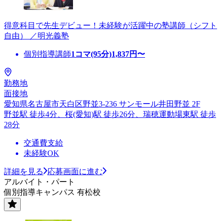
得意科目で先生デビュー！未経験が活躍中の塾講師（シフト
自由） ／明光義塾
個別指導講師
1コマ(95分)
1,837
円〜
勤務地
面接地
愛知県名古屋市天白区野並3-236 サンモール井田野並 2F
野並駅 徒歩4分、桜(愛知)駅 徒歩26分、瑞穂運動場東駅 徒歩
28分
交通費支給
未経験OK
詳細を見る
応募画面に進む
アルバイト・パート
個別指導キャンパス 有松校