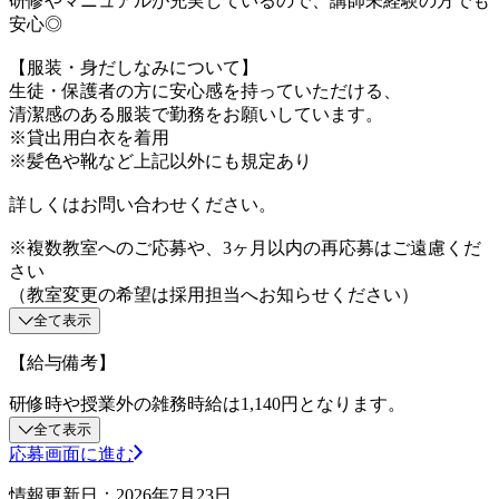
研修やマニュアルが充実しているので、講師未経験の方でも
安心◎
【服装・身だしなみについて】
生徒・保護者の方に安心感を持っていただける、
清潔感のある服装で勤務をお願いしています。
※貸出用白衣を着用
※髪色や靴など上記以外にも規定あり
詳しくはお問い合わせください。
※複数教室へのご応募や、3ヶ月以内の再応募はご遠慮くだ
さい
（教室変更の希望は採用担当へお知らせください）
全て表示
【給与備考】
研修時や授業外の雑務時給は1,140円となります。
全て表示
応募画面に進む
情報更新日：2026年7月23日