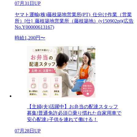
07月31日UP
ヤマト運輸(株)藤枝築地営業所(PT)_仕分け作業（営業
所）[仕]_藤枝築地営業所（藤枝築地）(y150902pt)(広告
No.Y00000613167)
時給1,200円〜
【主婦(夫)活躍中】お弁当の配達スタッフ
募集!普通免許必須◎乗り慣れた自家用車で
安心配達♪子供を連れて働ける！
07月28日UP