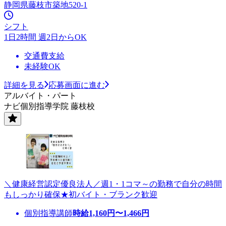
静岡県藤枝市築地520-1
シフト
1日2時間 週2日からOK
交通費支給
未経験OK
詳細を見る
応募画面に進む
アルバイト・パート
ナビ個別指導学院 藤枝校
＼健康経営認定優良法人／週1・1コマ～の勤務で自分の時間
もしっかり確保★初バイト・ブランク歓迎
個別指導講師
時給
1,160
円〜
1,466
円