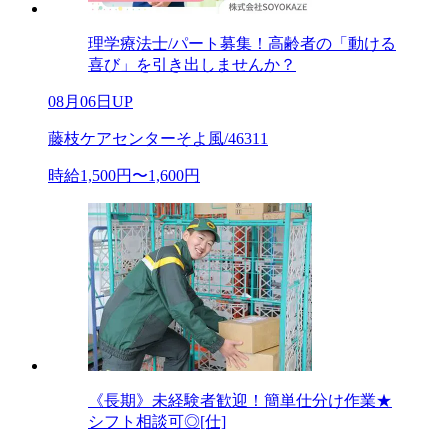
理学療法士/パート募集！高齢者の「動ける
喜び」を引き出しませんか？
08月06日UP
藤枝ケアセンターそよ風/46311
時給1,500円〜1,600円
《長期》未経験者歓迎！簡単仕分け作業★
シフト相談可◎[仕]