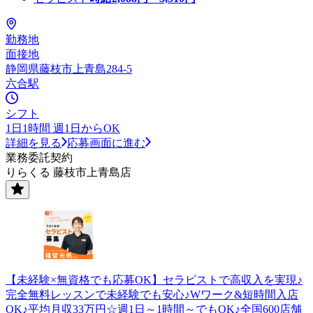
勤務地
面接地
静岡県藤枝市上青島284-5
六合駅
シフト
1日1時間 週1日からOK
詳細を見る
応募画面に進む
業務委託契約
りらくる 藤枝市上青島店
【未経験×無資格でも応募OK】セラピストで高収入を実現♪
完全無料レッスンで未経験でも安心♪Wワーク&短時間入店
OK♪平均月収33万円☆週1日～1時間～でもOK♪全国600店舗