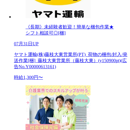
《長期》未経験者歓迎！簡単な梱包作業★
シフト相談可◎[梱]
07月31日UP
ヤマト運輸(株)藤枝大東営業所(PT)_荷物の梱包/封入/発
送作業[梱]_藤枝大東営業所（藤枝大東）(y150900pt)(広
告No.Y00000613161)
時給1,300円〜