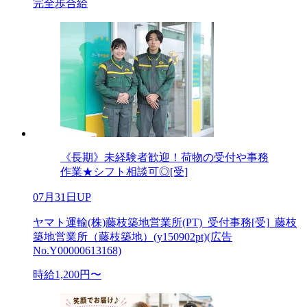
完全歩合給
《長期》未経験者歓迎！荷物の受付や事務
作業★シフト相談可◎[受]
07月31日UP
ヤマト運輸(株)藤枝築地営業所(PT)_受付事務[受]_藤枝
築地営業所（藤枝築地）(y150902pt)(広告
No.Y00000613168)
時給1,200円〜