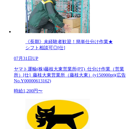
《長期》未経験者歓迎！簡単仕分け作業★
シフト相談可◎[仕]
07月31日UP
ヤマト運輸(株)藤枝大東営業所(PT)_仕分け作業（営業
所）[仕]_藤枝大東営業所（藤枝大東）(y150900pt)(広告
No.Y00000613162)
時給1,200円〜