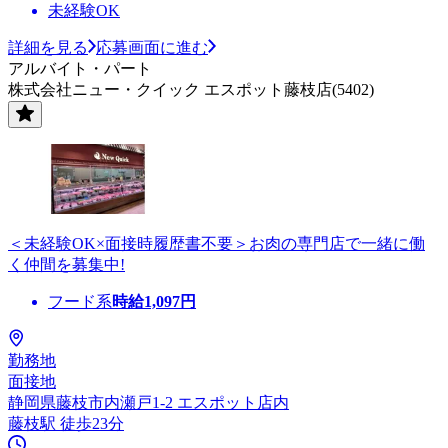
未経験OK
詳細を見る
応募画面に進む
アルバイト・パート
株式会社ニュー・クイック エスポット藤枝店(5402)
＜未経験OK×面接時履歴書不要＞お肉の専門店で一緒に働
く仲間を募集中!
フード系
時給
1,097
円
勤務地
面接地
静岡県藤枝市内瀬戸1-2 エスポット店内
藤枝駅 徒歩23分