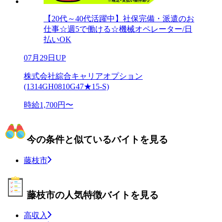
【20代～40代活躍中】社保完備・派遣のお
仕事☆週5で働ける☆機械オペレーター/日
払いOK
07月29日UP
株式会社綜合キャリアオプション
(1314GH0810G47★15-S)
時給1,700円〜
今の条件と似ているバイトを見る
藤枝市
藤枝市の人気特徴バイトを見る
高収入