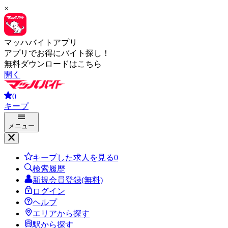
×
マッハバイトアプリ
アプリでお得にバイト探し！
無料ダウンロードはこちら
開く
0
キープ
メニュー
キープした求人を見る
0
検索履歴
新規会員登録(無料)
ログイン
ヘルプ
エリアから探す
駅から探す