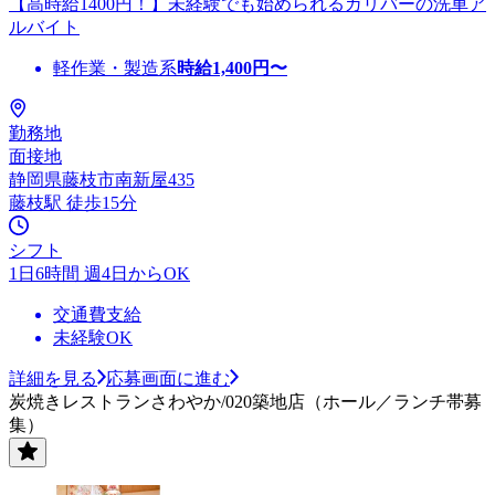
【高時給1400円！】未経験でも始められるガリバーの洗車ア
ルバイト
軽作業・製造系
時給
1,400
円〜
勤務地
面接地
静岡県藤枝市南新屋435
藤枝駅 徒歩15分
シフト
1日6時間 週4日からOK
交通費支給
未経験OK
詳細を見る
応募画面に進む
炭焼きレストランさわやか/020築地店（ホール／ランチ帯募
集）