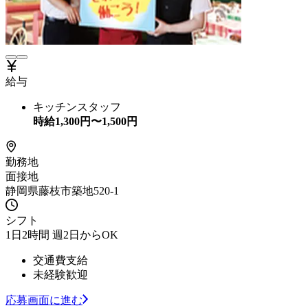
給与
キッチンスタッフ
時給
1,300
円〜
1,500
円
勤務地
面接地
静岡県藤枝市築地520-1
シフト
1日2時間 週2日からOK
交通費支給
未経験歓迎
応募画面に進む