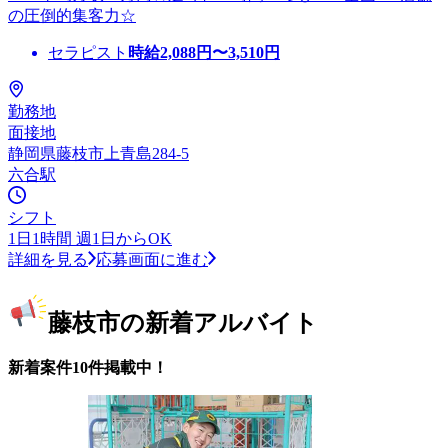
の圧倒的集客力☆
セラピスト
時給
2,088
円〜
3,510
円
勤務地
面接地
静岡県藤枝市上青島284-5
六合駅
シフト
1日1時間 週1日からOK
詳細を見る
応募画面に進む
藤枝市の新着アルバイト
新着案件10件掲載中！