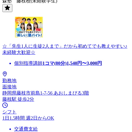
森塾 藤枝校(未経験学生)
☆「先生1人に生徒2人まで」だから初めてでも教えやすい♪
未経験大歓迎☆
個別指導講師
1コマ(80分)
1,540
円〜
3,000
円
勤務地
面接地
静岡県藤枝市前島1-7-56 あおしまびる3階
藤枝駅 徒歩2分
シフト
1日1.5時間 週2日からOK
交通費支給