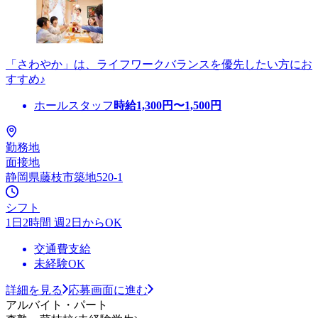
「さわやか」は、ライフワークバランスを優先したい方にお
すすめ♪
ホールスタッフ
時給
1,300
円〜
1,500
円
勤務地
面接地
静岡県藤枝市築地520-1
シフト
1日2時間 週2日からOK
交通費支給
未経験OK
詳細を見る
応募画面に進む
アルバイト・パート