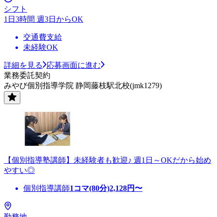
シフト
1日3時間 週3日からOK
交通費支給
未経験OK
詳細を見る
応募画面に進む
業務委託契約
みやび個別指導学院 静岡藤枝駅北校(jmk1279)
【個別指導塾講師】未経験者も歓迎♪ 週1日～OKだから始め
やすい◎
個別指導講師
1コマ(80分)
2,128
円〜
勤務地