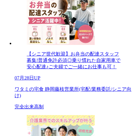
【シニア世代歓迎】お弁当の配達スタッフ
募集!普通免許必須◎乗り慣れた自家用車で
安心配達♪ご夫婦でご一緒にお仕事も可！
07月28日UP
ワタミの宅食 静岡藤枝営業所(宅配/業務委託/シニア向
け)
完全出来高制