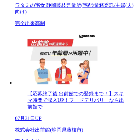
ワタミの宅食 静岡藤枝営業所(宅配/業務委託/主婦(夫)
向け)
完全出来高制
【応募終了後 出前館での登録まで！】スキ
マ時間で収入UP！フードデリバリーなら出
前館で！
07月31日UP
株式会社出前館(静岡県藤枝市)