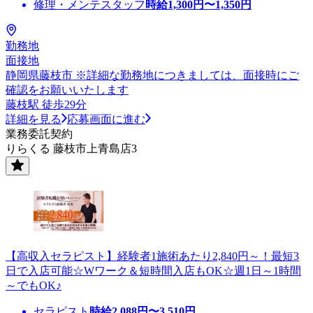
修理・メンテスタッフ
時給
1,300
円〜
1,350
円
勤務地
面接地
静岡県藤枝市 ※詳細な勤務地につきましては、面接時にご
確認をお願いいたします
藤枝駅 徒歩29分
詳細を見る
応募画面に進む
業務委託契約
りらくる 藤枝市上青島店3
【高収入セラピスト】経験者1施術あたり2,840円～！最短3
日で入店可能☆Wワーク＆短時間入店もOK☆週1日～1時間
～でもOK♪
セラピスト
時給
2,088
円〜
3,510
円