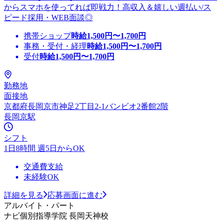
からスマホを使ってれば即戦力！高収入＆嬉しい週払い/ス
ピード採用・WEB面談◎
携帯ショップ
時給
1,500
円〜
1,700
円
事務・受付・経理
時給
1,500
円〜
1,700
円
受付
時給
1,500
円〜
1,700
円
勤務地
面接地
京都府長岡京市神足2丁目2-1バンビオ2番館2階
長岡京駅
シフト
1日8時間 週5日からOK
交通費支給
未経験OK
詳細を見る
応募画面に進む
アルバイト・パート
ナビ個別指導学院 長岡天神校