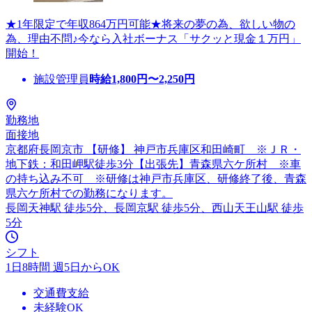
★1年限定で年収864万円可能★将来の夢の為、欲しい物の
為、理由不問♪今なら入社ボーナス「サクッと現金１万円」
開始！
施設管理員
時給
1,800
円〜
2,250
円
勤務地
面接地
京都府長岡京市 【研修】 神戸市兵庫区和田崎町 ※ＪＲ・
地下鉄：和田岬駅徒歩3分【出張先】青森県六ケ所村 ※車
の持ち込み不可 ※研修は神戸市兵庫区、研修終了後、青森
県六ケ所村での勤務になります。
長岡天神駅 徒歩5分、長岡京駅 徒歩5分、西山天王山駅 徒歩
5分
シフト
1日8時間 週5日からOK
交通費支給
未経験OK