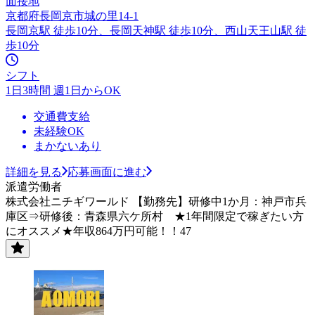
面接地
京都府長岡京市城の里14-1
長岡京駅 徒歩10分、長岡天神駅 徒歩10分、西山天王山駅 徒
歩10分
シフト
1日3時間 週1日からOK
交通費支給
未経験OK
まかないあり
詳細を見る
応募画面に進む
派遣労働者
株式会社ニチギワールド 【勤務先】研修中1か月：神戸市兵
庫区⇒研修後：青森県六ケ所村 ★1年間限定で稼ぎたい方
にオススメ★年収864万円可能！！47