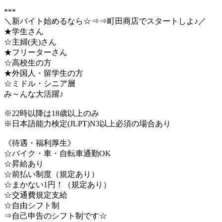
***
＼新バイト始めるなら☆⇒⇒町田商店でスタートしよ♪／
★学生さん
☆主婦(夫)さん
★フリーターさん
☆高校生の方
★外国人・留学生の方
☆ミドル・シニア層
み～んな大活躍♪
※22時以降は18歳以上のみ
※日本語能力検定(JLPT)N3以上必須の場合あり
《待遇・福利厚生》
☆バイク・車・自転車通勤OK
☆昇給あり
☆前払い制度（規定あり）
☆まかない1円！（規定あり）
☆交通費規定支給
☆自由シフト制
⇒自己申告のシフト制です☆