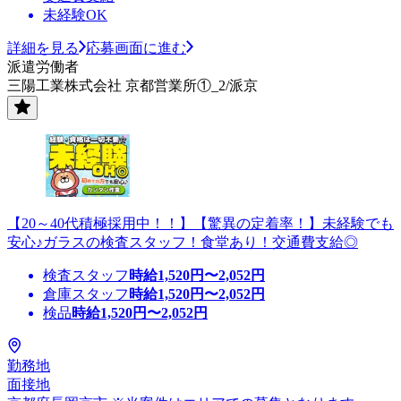
未経験OK
詳細を見る
応募画面に進む
派遣労働者
三陽工業株式会社 京都営業所①_2/派京
【20～40代積極採用中！！】【驚異の定着率！】未経験でも
安心♪ガラスの検査スタッフ！食堂あり！交通費支給◎
検査スタッフ
時給
1,520
円〜
2,052
円
倉庫スタッフ
時給
1,520
円〜
2,052
円
検品
時給
1,520
円〜
2,052
円
勤務地
面接地