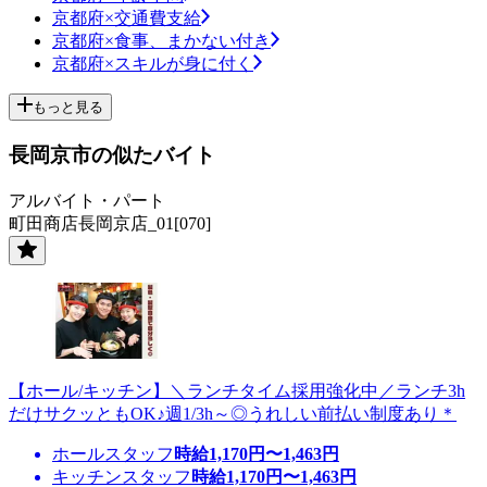
京都府×交通費支給
京都府×食事、まかない付き
京都府×スキルが身に付く
もっと見る
長岡京市の似たバイト
アルバイト・パート
町田商店長岡京店_01[070]
【ホール/キッチン】＼ランチタイム採用強化中／ランチ3h
だけサクッともOK♪週1/3h～◎うれしい前払い制度あり＊
ホールスタッフ
時給
1,170
円〜
1,463
円
キッチンスタッフ
時給
1,170
円〜
1,463
円