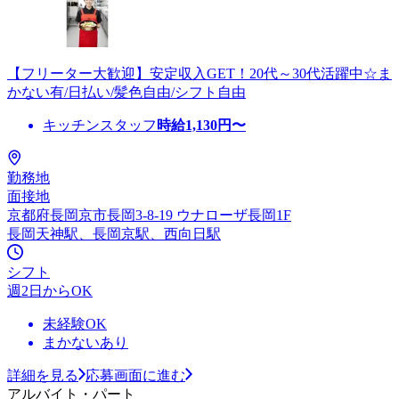
【フリーター大歓迎】安定収入GET！20代～30代活躍中☆ま
かない有/日払い/髪色自由/シフト自由
キッチンスタッフ
時給
1,130
円〜
勤務地
面接地
京都府長岡京市長岡3-8-19 ウナローザ長岡1F
長岡天神駅、長岡京駅、西向日駅
シフト
週2日からOK
未経験OK
まかないあり
詳細を見る
応募画面に進む
アルバイト・パート