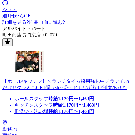
シフト
週1日からOK
詳細を見る
応募画面に進む
アルバイト・パート
町田商店長岡京店_01[070]
【ホール/キッチン】＼ランチタイム採用強化中／ランチ3h
だけサクッともOK♪週1/3h～◎うれしい前払い制度あり＊
ホールスタッフ
時給
1,170
円〜
1,463
円
キッチンスタッフ
時給
1,170
円〜
1,463
円
皿洗い・洗い場
時給
1,170
円〜
1,463
円
勤務地