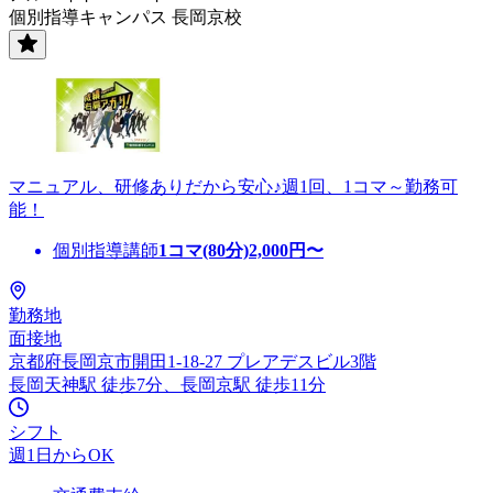
個別指導キャンパス 長岡京校
マニュアル、研修ありだから安心♪週1回、1コマ～勤務可
能！
個別指導講師
1コマ(80分)
2,000
円〜
勤務地
面接地
京都府長岡京市開田1-18-27 プレアデスビル3階
長岡天神駅 徒歩7分、長岡京駅 徒歩11分
シフト
週1日からOK