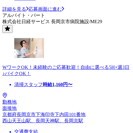
詳細を見る
応募画面に進む
アルバイト・パート
株式会社日経サービス 長岡京市病院施設/ME29
WワークOK！未経験のご応募歓迎！自由に選べる5H×週3日
♪バイクOK！
清掃スタッフ
時給
1,160
円〜
勤務地
面接地
京都府長岡京市下海印寺下内田101番地
西山天王山駅、長岡天神駅、長岡京駅
交通費支給