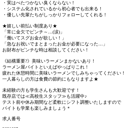
・実はべたつかない臭くならない！
・システム化されているから初心者でも出来る！
・優しい先輩たちがしっかりフォローしてくれる！
★嬉しい前払い制度あり★
「常に金欠でピンチ～…(涙)」
「働いてスグお金が欲しい！」
「急なお祝いでまとまったお金が必要になった…」
お財布がピンチな時は相談してください！
《結構重要?》美味いラーメンまかないあり！
ラーメン屋バイトといえばやっぱりこれ！
疲れた休憩時間に美味いラーメンでしみちゃってください！
一人暮らしの方は食費の節約にもなりますよ★
未経験の方も学生さんも大歓迎です！
既存店では≪高校生スタッフ≫も活躍中♪
テスト前や休み期間など柔軟にシフト調整いたしますので
バイトも学業も楽しみましょう＊
求人番号