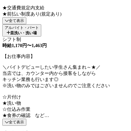
★交通費規定内支給
★前払い制度あり(規定あり)
全て表示
アルバイト・パート
皿洗い・洗い場
シフト制
時給1,170円〜1,463円
【お仕事内容】
＼バイトデビューしたい学生さん集まれ～★／
当店では、カウンター内から接客をしながら
キッチン業務も行います◎
※洗い物のみではございませんのでご注意ください
☆片付け
★洗い物
☆仕込み作業
★食券の確認 など…
全て表示