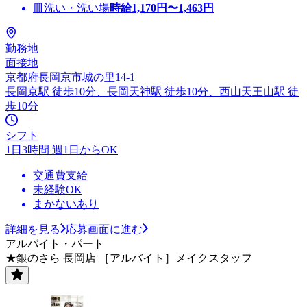
皿洗い・洗い場
時給
1,170
円〜
1,463
円
勤務地
面接地
京都府長岡京市城の里14-1
長岡京駅 徒歩10分、長岡天神駅 徒歩10分、西山天王山駅 徒
歩10分
シフト
1日3時間 週1日からOK
交通費支給
未経験OK
まかないあり
詳細を見る
応募画面に進む
アルバイト・パート
★銀のさら 長岡店 ［アルバイト］メイクスタッフ