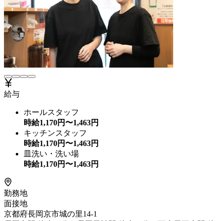
給与
ホールスタッフ
時給
1,170
円〜
1,463
円
キッチンスタッフ
時給
1,170
円〜
1,463
円
皿洗い・洗い場
時給
1,170
円〜
1,463
円
勤務地
面接地
京都府長岡京市城の里14-1