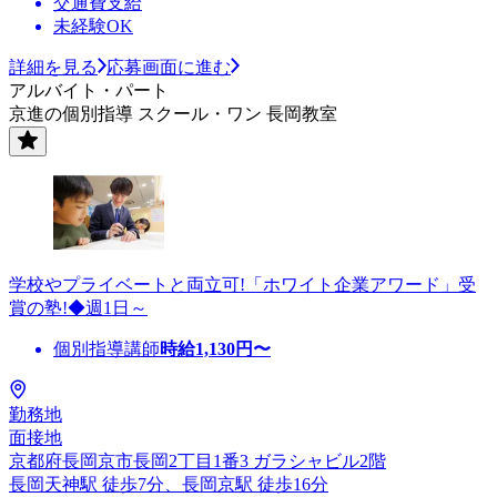
交通費支給
未経験OK
詳細を見る
応募画面に進む
アルバイト・パート
京進の個別指導 スクール・ワン 長岡教室
学校やプライベートと両立可!「ホワイト企業アワード」受
賞の塾!◆週1日～
個別指導講師
時給
1,130
円〜
勤務地
面接地
京都府長岡京市長岡2丁目1番3 ガラシャビル2階
長岡天神駅 徒歩7分、長岡京駅 徒歩16分