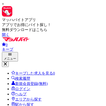
×
マッハバイトアプリ
アプリでお得にバイト探し！
無料ダウンロードはこちら
開く
0
キープ
メニュー
キープした求人を見る
0
検索履歴
新規会員登録(無料)
ログイン
ヘルプ
エリアから探す
駅から探す