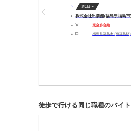
福利厚生を充実させ、職場環境を整えてお待
週1日〜
お仕事内容など、1から丁寧にお伝えするの
株式会社出前館(福島県福島市
スムーズにお仕事を始める事ができます。
完全歩合給
福島県福島市 (南福島駅)
徒歩で行ける同じ職種のバイ