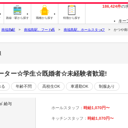
186,424件
の
す
路線・駅から探す
職種から探す
特徴から探す
キー
南福島駅
南福島駅、フード系
南福島駅、ホールスタッフ
かつや南
報
ーター☆学生☆既婚者☆未経験者歓迎!
べる
年齢不問
高校生OK
車通勤OK
制服あり
給与
ホールスタッフ：
時給1,070円〜
キッチンスタッフ：
時給1,070円〜