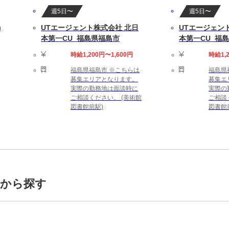
ちしています。
週5日〜
週5日〜
で、未経験の方でも
)
UTエージェント株式会社 北日
UTエージェン
本第一CU_福島県福島市
本第一CU_福
時給1,200円〜1,600円
時給1,
福島県福島市 ※こちらは
福島県
募集エリアとなります。
募集エ
実際の勤務地は面談時に
実際の
ご相談ください。 (美術館
ご相談
図書館前駅)
図書館
トから探す