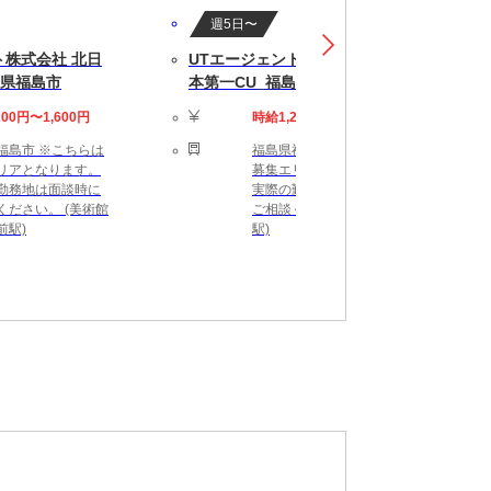
週5日〜
ト株式会社 北日
UTエージェント株式会社 北日
島県福島市
本第一CU_福島県福島市
200円〜1,600円
時給1,200円〜1,600円
福島市 ※こちらは
福島県福島市 ※こちらは
リアとなります。
募集エリアとなります。
勤務地は面談時に
実際の勤務地は面談時に
ください。 (美術館
ご相談ください。 (笹谷
前駅)
駅)