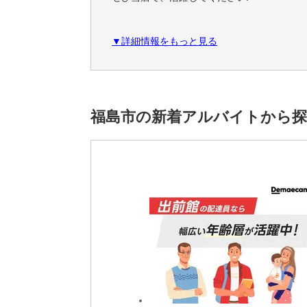
================
▼詳細情報をもっと見る
■未経験者歓迎
■学歴不問
■制服貸し出し
■労災完備
■研修あり
福島市の新着アルバイトから
■従業員割引あり
■フリーター歓迎
■学生歓迎
■既婚者歓迎
■高校生OK
■年齢不問
■車通勤OK
■土日勤務可能な方大募集
■平日のランチの時間帯で勤務可能な方大募
================
安心してお仕事していただきたいので、