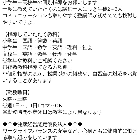
小学生～高校生の個別指導をお願いします！
一度に教えていただくのは講師一人につき生徒2～3人。
コミュニケーションも取りやすく塾講師が初めてでも挑戦し
やすいですよ。
【指導していただく教科】
小学生：国語・算数・英語
中学生：国語・数学・英語・理科・社会
高校生：英語・数学・物理・化学
◎学年や教科はご相談ください
◎複数教科指導できる方歓迎！
※個別指導のほか、授業以外の雑務や、自習室の対応をお願
いすることがあります
【勤務曜日】
火曜～土曜
◎週1日～、1日1コマ～OK
※勤務時間や定休日は教室により異なります
◆◇◆健康経営認定優良法人◆◇◆
ワークライフバランスの充実など、心身ともに健康的に働け
る取り組みをしています！