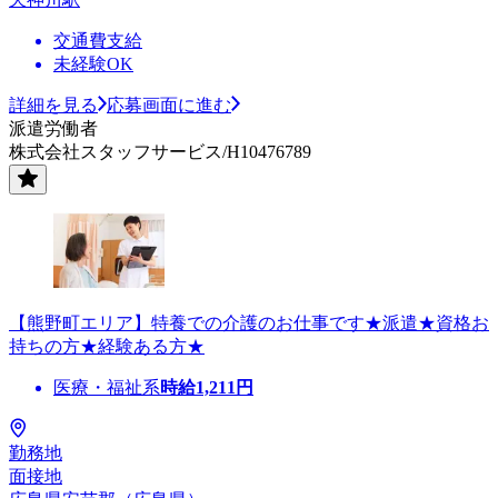
交通費支給
未経験OK
詳細を見る
応募画面に進む
派遣労働者
株式会社スタッフサービス/H10476789
【熊野町エリア】特養での介護のお仕事です★派遣★資格お
持ちの方★経験ある方★
医療・福祉系
時給
1,211
円
勤務地
面接地