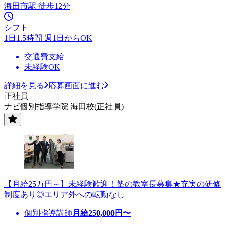
海田市駅 徒歩12分
シフト
1日1.5時間 週1日からOK
交通費支給
未経験OK
詳細を見る
応募画面に進む
正社員
ナビ個別指導学院 海田校(正社員)
【月給25万円～】未経験歓迎！塾の教室長募集★充実の研修
制度あり◎エリア外への転勤なし
個別指導講師
月給
250,000
円〜