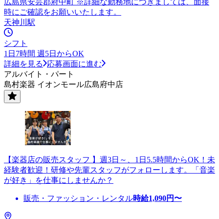
広島県安芸郡府中町 ※詳細な勤務地につきましては、面接
時にご確認をお願いいたします。
天神川駅
シフト
1日7時間 週5日からOK
詳細を見る
応募画面に進む
アルバイト・パート
島村楽器 イオンモール広島府中店
【楽器店の販売スタッフ 】週3日～、1日5.5時間からOK！未
経験者歓迎！研修や先輩スタッフがフォローします。「音楽
が好き」を仕事にしませんか？
販売・ファッション・レンタル
時給
1,090
円〜