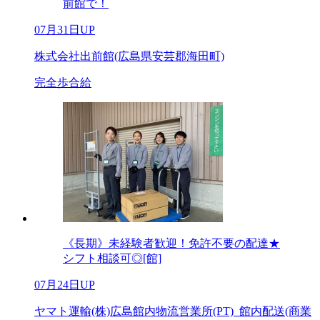
前館で！
07月31日UP
株式会社出前館(広島県安芸郡海田町)
完全歩合給
《長期》未経験者歓迎！免許不要の配達★
シフト相談可◎[館]
07月24日UP
ヤマト運輸(株)広島館内物流営業所(PT)_館内配送(商業