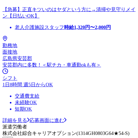
【急募】正直キツいのはヤダという方に→清掃や見守りメイ
ン【日払いOK】
老人介護施設スタッフ
時給
1,320
円〜
2,000
円
勤務地
面接地
広島県安芸郡
安芸郡内に多数！＜駅チカ・車通勤okも有＞
シフト
1日8時間 週5日からOK
交通費支給
未経験OK
短期OK
詳細を見る
応募画面に進む
派遣労働者
株式会社綜合キャリアオプション(1314GH0803G64★54-S)