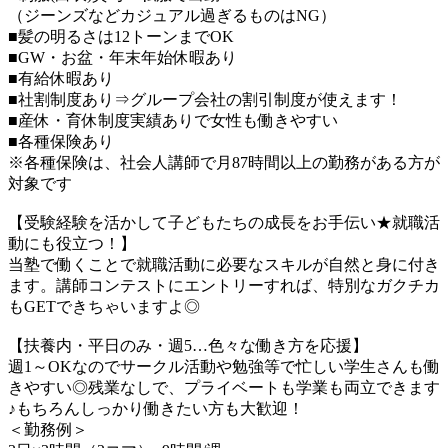
（ジーンズなどカジュアル過ぎるものはNG）
■髪の明るさは12トーンまでOK
■GW・お盆・年末年始休暇あり
■有給休暇あり
■社割制度あり⇒グループ会社の割引制度が使えます！
■産休・育休制度実績ありで女性も働きやすい
■各種保険あり
※各種保険は、社会人講師で月87時間以上の勤務がある方が
対象です
【受験経験を活かして子どもたちの成長をお手伝い★就職活
動にも役立つ！】
当塾で働くことで就職活動に必要なスキルが自然と身に付き
ます。講師コンテストにエントリーすれば、特別なガクチカ
もGETできちゃいますよ◎
【扶養内・平日のみ・週5…色々な働き方を応援】
週1～OKなのでサークル活動や勉強等で忙しい学生さんも働
きやすい◎残業なしで、プライベートも学業も両立できます
♪もちろんしっかり働きたい方も大歓迎！
＜勤務例＞