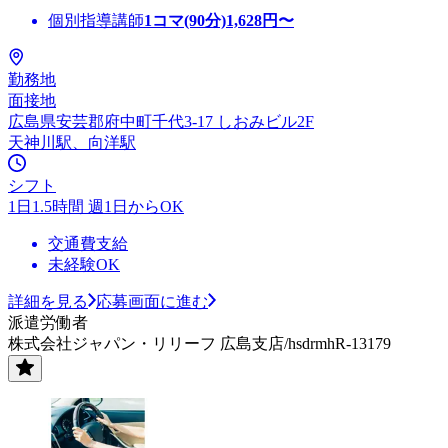
個別指導講師
1コマ(90分)
1,628
円〜
勤務地
面接地
広島県安芸郡府中町千代3-17 しおみビル2F
天神川駅、向洋駅
シフト
1日1.5時間 週1日からOK
交通費支給
未経験OK
詳細を見る
応募画面に進む
派遣労働者
株式会社ジャパン・リリーフ 広島支店/hsdrmhR-13179