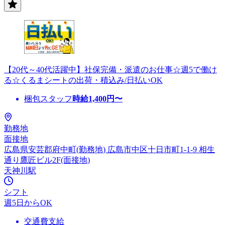
【20代～40代活躍中】社保完備・派遣のお仕事☆週5で働け
る☆くるまシートの出荷・積込み/日払いOK
梱包スタッフ
時給
1,400
円〜
勤務地
面接地
広島県安芸郡府中町(勤務地) 広島市中区十日市町1-1-9 相生
通り鷹匠ビル2F(面接地)
天神川駅
シフト
週5日からOK
交通費支給