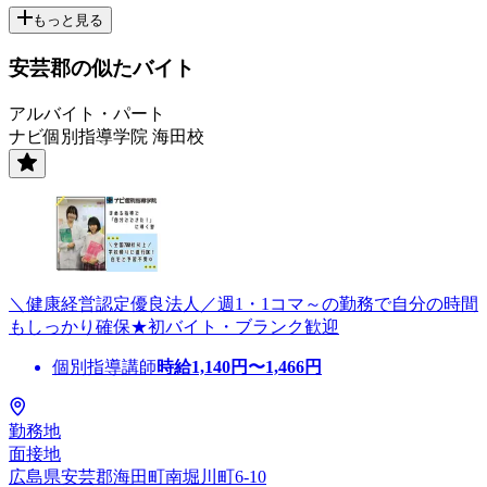
もっと見る
安芸郡の似たバイト
アルバイト・パート
ナビ個別指導学院 海田校
＼健康経営認定優良法人／週1・1コマ～の勤務で自分の時間
もしっかり確保★初バイト・ブランク歓迎
個別指導講師
時給
1,140
円〜
1,466
円
勤務地
面接地
広島県安芸郡海田町南堀川町6-10