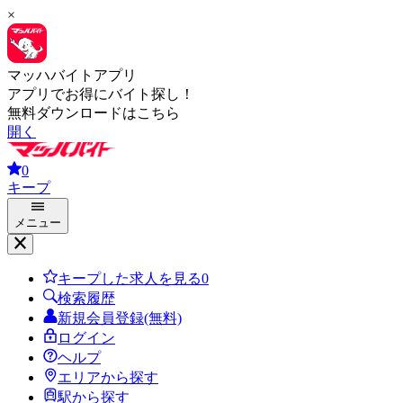
×
マッハバイトアプリ
アプリでお得にバイト探し！
無料ダウンロードはこちら
開く
0
キープ
メニュー
キープした求人を見る
0
検索履歴
新規会員登録(無料)
ログイン
ヘルプ
エリアから探す
駅から探す