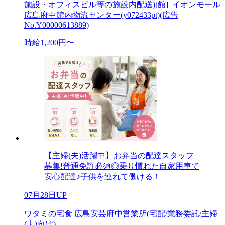
施設・オフィスビル等の施設内配送)[館]_イオンモール
広島府中館内物流センター(y072433pt)(広告
No.Y00000613889)
時給1,200円〜
【主婦(夫)活躍中】お弁当の配達スタッフ
募集!普通免許必須◎乗り慣れた自家用車で
安心配達♪子供を連れて働ける！
07月28日UP
ワタミの宅食 広島安芸府中営業所(宅配/業務委託/主婦
(夫)向け)