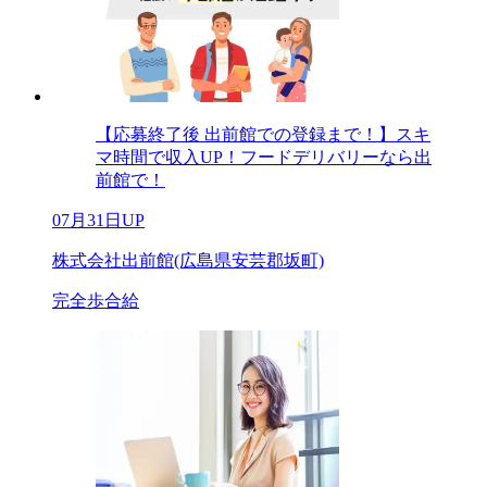
【応募終了後 出前館での登録まで！】スキ
マ時間で収入UP！フードデリバリーなら出
前館で！
07月31日UP
株式会社出前館(広島県安芸郡坂町)
完全歩合給