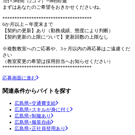
3日×3時間（2コマ）=9時間/週
まずはあなたのご希望をおきかせくださいね。
*************************************
6か月以上～年度末まで
【契約の更新】あり（勤務成績、態度により判断）
【契約更新の上限について】更新回数の上限なし
※複数教室へのご応募や、3ヶ月以内の再応募はご遠慮くだ
さい
（教室変更の希望は採用担当へお知らせください）
*************************************
応募画面に進む
関連条件からバイトを探す
広島県×交通費支給
広島県×スキルが身に付く
広島県×制服あり
広島県×服装自由
広島県×正社員登用あり