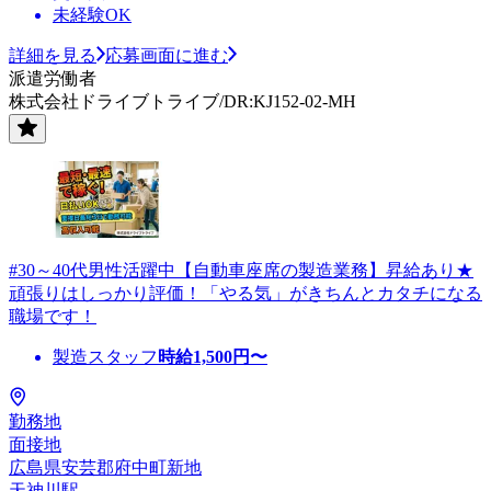
未経験OK
詳細を見る
応募画面に進む
派遣労働者
株式会社ドライブトライブ/DR:KJ152-02-MH
#30～40代男性活躍中【自動車座席の製造業務】昇給あり★
頑張りはしっかり評価！「やる気」がきちんとカタチになる
職場です！
製造スタッフ
時給
1,500
円〜
勤務地
面接地
広島県安芸郡府中町新地
天神川駅