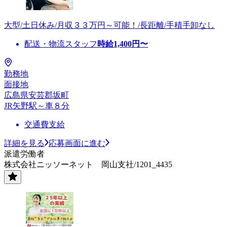
大型/土日休み/月収３３万円～可能！/長距離/手積手卸なし
配送・物流スタッフ
時給
1,400
円〜
勤務地
面接地
広島県安芸郡坂町
JR矢野駅～車８分
交通費支給
詳細を見る
応募画面に進む
派遣労働者
株式会社ニッソーネット 岡山支社/1201_4435