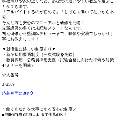
学校帰りや家の近くなど、あなたの通いやすい教室を選ぶこ
とができます。
「アルバイトするのが初めて」「しばらく働いてないから不
安」
そんな方も安心のマニュアルと研修を完備！
先輩講師の多くは未経験スタートなんです。
初期研修から塾講師デビューまで、映像や実演でしっかり丁
寧にお教えします！
▼就活生に嬉しい制度あり▼
・新卒採用優遇制度（一次試験を免除）
・教員採用・公務員採用支援（試験合格に向けた準備や対策
セミナーを開催）
求人番号
372569
応募画面に進む
＼働くあなたを大事にする安心の制度／
■制服(白衣)貸与→私服で出勤OK！