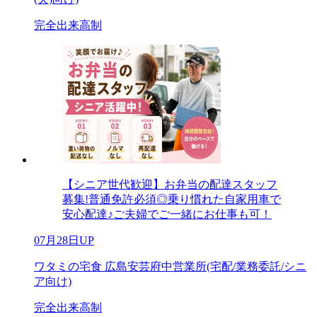
完全出来高制
【シニア世代歓迎】お弁当の配達スタッフ
募集!普通免許必須◎乗り慣れた自家用車で
安心配達♪ご夫婦でご一緒にお仕事も可！
07月28日UP
ワタミの宅食 広島安芸府中営業所(宅配/業務委託/シニ
ア向け)
完全出来高制