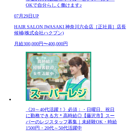
OKで自分らしく働けます♪
07月29日UP
HAIR SALON IWASAKI 神奈川六会店［正社員］店長
候補(株式会社ハクブン)
月給300,000円〜400,000円
《20～40代活躍！》必須：・日曜日、祝日
に勤務できる方＊高時給◎【藤沢市】スー
パーのレジスタッフ募集｜未経験OK・時給
1500円・20代～50代活躍中