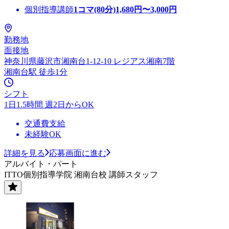
個別指導講師
1コマ(80分)
1,680
円〜
3,000
円
勤務地
面接地
神奈川県藤沢市湘南台1-12-10 レジアス湘南7階
湘南台駅 徒歩1分
シフト
1日1.5時間 週2日からOK
交通費支給
未経験OK
詳細を見る
応募画面に進む
アルバイト・パート
ITTO個別指導学院 湘南台校 講師スタッフ