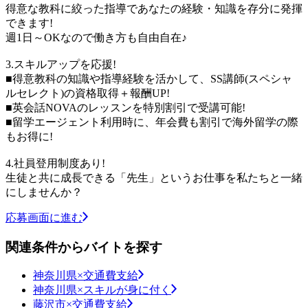
得意な教科に絞った指導であなたの経験・知識を存分に発揮
できます!
週1日～OKなので働き方も自由自在♪
3.スキルアップを応援!
■得意教科の知識や指導経験を活かして、SS講師(スペシャ
ルセレクト)の資格取得＋報酬UP!
■英会話NOVAのレッスンを特別割引で受講可能!
■留学エージェント利用時に、年会費も割引で海外留学の際
もお得に!
4.社員登用制度あり!
生徒と共に成長できる「先生」というお仕事を私たちと一緒
にしませんか？
応募画面に進む
関連条件からバイトを探す
神奈川県×交通費支給
神奈川県×スキルが身に付く
藤沢市×交通費支給