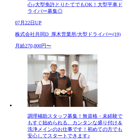
心♪大型免許とりたてでもOK！大型平車ド
ライバー募集◎
07月22日UP
株式会社共同D_厚木営業所/大型ドライバー(19)
月給270,000円〜
調理補助スタッフ募集！無資格・未経験で
もすぐ始められる、カンタンな盛り付け＆
洗浄メインのお仕事です！初めての方でも
安心してスタートできます♪