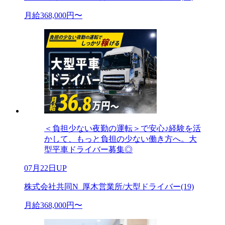
月給368,000円〜
＜負担少ない夜勤の運転＞で安心♪経験を活
かして、もっと負担の少ない働き方へ。大
型平車ドライバー募集◎
07月22日UP
株式会社共同N_厚木営業所/大型ドライバー(19)
月給368,000円〜