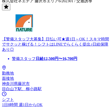
株式会社ネエチア 藤沢市エリア6/202301 / 交通誘導
【警備スタッフ大募集】日払い可★週1日～OK！スキマ時間
でサクッと稼げる！シフトはLINEでらくらく提出♪日給保障
あり◎
警備スタッフ
日給
12,500
円〜
16,700
円
勤務地
面接地
神奈川県藤沢市
目白山下駅、柳小路駅
シフト
1日8時間 週1日からOK