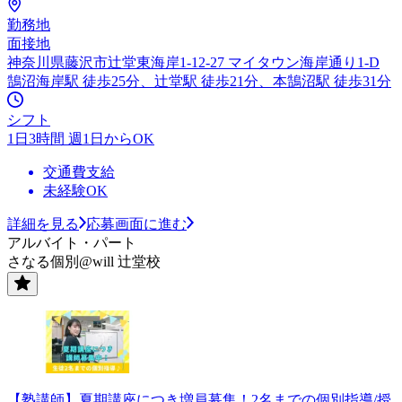
勤務地
面接地
神奈川県藤沢市辻堂東海岸1-12-27 マイタウン海岸通り1-D
鵠沼海岸駅 徒歩25分、辻堂駅 徒歩21分、本鵠沼駅 徒歩31分
シフト
1日3時間 週1日からOK
交通費支給
未経験OK
詳細を見る
応募画面に進む
アルバイト・パート
さなる個別@will 辻堂校
【塾講師】夏期講座につき増員募集！2名までの個別指導/授