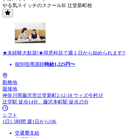
やる気スイッチのスクールIE 辻堂新町校
★未経験大歓迎!★得意科目で週１日から始められます!!
個別指導講師
時給
1,225
円〜
勤務地
面接地
神奈川県藤沢市辻堂新町2-12-18 ウィズ今村1F
辻堂駅 徒歩14分、藤沢本町駅 徒歩25分
シフト
1日1.5時間 週1日からOK
交通費支給