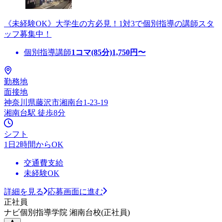
《未経験OK》大学生の方必見！1対3で個別指導の講師スタ
ッフ募集中！
個別指導講師
1コマ(85分)
1,750
円〜
勤務地
面接地
神奈川県藤沢市湘南台1-23-19
湘南台駅 徒歩8分
シフト
1日2時間からOK
交通費支給
未経験OK
詳細を見る
応募画面に進む
正社員
ナビ個別指導学院 湘南台校(正社員)