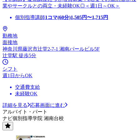
業やサークルとの両立・未経験OK◎＜週1日～OK＞
個別指導講師
1コマ(60分)
1,505
円〜
1,715
円
勤務地
面接地
神奈川県藤沢市辻堂2-7-1 湘南パールビル5F
辻堂駅 徒歩5分
シフト
週1日からOK
交通費支給
未経験OK
詳細を見る
応募画面に進む
アルバイト・パート
ナビ個別指導学院 湘南台校