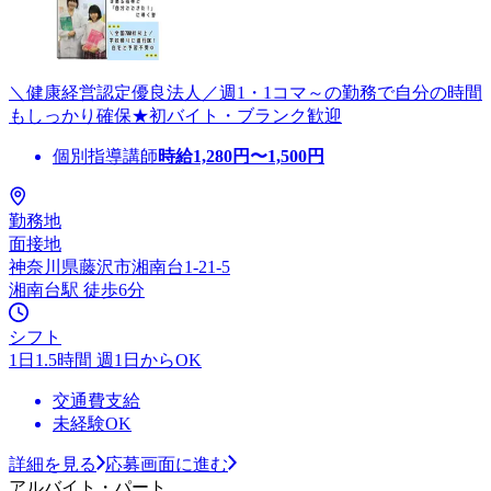
＼健康経営認定優良法人／週1・1コマ～の勤務で自分の時間
もしっかり確保★初バイト・ブランク歓迎
個別指導講師
時給
1,280
円〜
1,500
円
勤務地
面接地
神奈川県藤沢市湘南台1-21-5
湘南台駅 徒歩6分
シフト
1日1.5時間 週1日からOK
交通費支給
未経験OK
詳細を見る
応募画面に進む
アルバイト・パート