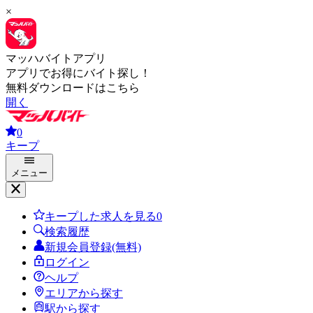
×
マッハバイトアプリ
アプリでお得にバイト探し！
無料ダウンロードはこちら
開く
0
キープ
メニュー
キープした求人を見る
0
検索履歴
新規会員登録(無料)
ログイン
ヘルプ
エリアから探す
駅から探す