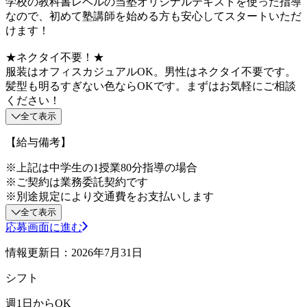
学校の教科書レベルの当塾オリジナルテキストを使った指導
なので、初めて塾講師を始める方も安心してスタートいただ
けます！
★ネクタイ不要！★
服装はオフィスカジュアルOK。男性はネクタイ不要です。
髪型も明るすぎない色ならOKです。まずはお気軽にご相談
ください！
全て表示
【給与備考】
※上記は中学生の1授業80分指導の場合
※ご契約は業務委託契約です
※別途規定により交通費をお支払いします
全て表示
応募画面に進む
情報更新日：2026年7月31日
シフト
週1日からOK