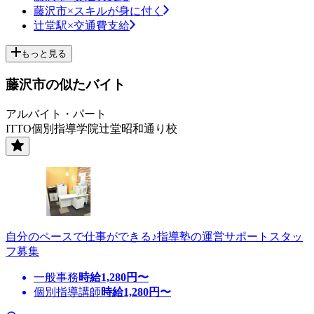
藤沢市×スキルが身に付く
辻堂駅×交通費支給
もっと見る
藤沢市の似たバイト
アルバイト・パート
ITTO個別指導学院辻堂昭和通り校
自分のペースで仕事ができる♪指導塾の運営サポートスタッ
フ募集
一般事務
時給
1,280
円〜
個別指導講師
時給
1,280
円〜