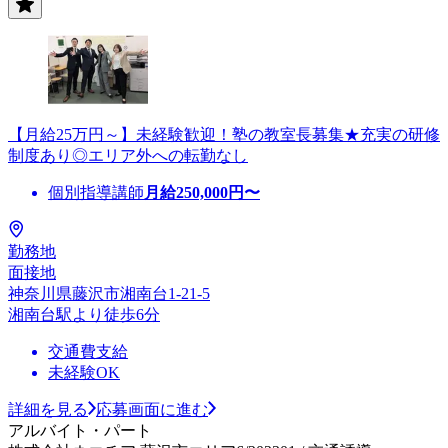
【月給25万円～】未経験歓迎！塾の教室長募集★充実の研修
制度あり◎エリア外への転勤なし
個別指導講師
月給
250,000
円〜
勤務地
面接地
神奈川県藤沢市湘南台1-21-5
湘南台駅より徒歩6分
交通費支給
未経験OK
詳細を見る
応募画面に進む
アルバイト・パート