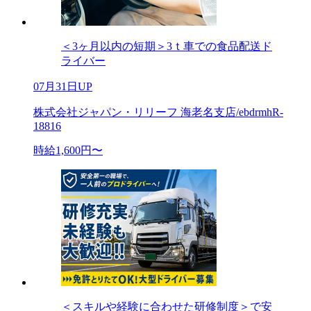
＜3ヶ月以内の短期＞3ｔ車での食品配送ド
ライバー
07月31日UP
株式会社ジャパン・リリーフ 海老名支店/ebdrmhR-
18816
時給1,600円〜
＜スキルや経験に合わせた研修制度＞で安