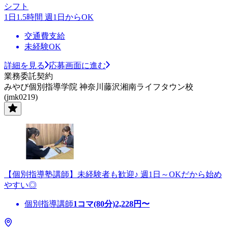
シフト
1日1.5時間 週1日からOK
交通費支給
未経験OK
詳細を見る
応募画面に進む
業務委託契約
みやび個別指導学院 神奈川藤沢湘南ライフタウン校
(jmk0219)
【個別指導塾講師】未経験者も歓迎♪ 週1日～OKだから始め
やすい◎
個別指導講師
1コマ(80分)
2,228
円〜