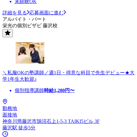
未経験OK
詳細を見る
応募画面に進む
アルバイト・パート
栄光の個別ビザビ 藤沢校
＼私服OKの塾講師／週1日・得意な科目で先生デビュー★大
学1年生大歓迎♪
個別指導講師
時給
1,280
円〜
勤務地
面接地
神奈川県藤沢市鵠沼石上1-5-3 TAIKI5ビル 3F
藤沢駅 徒歩5分