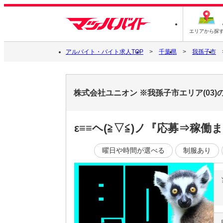
エリアから探
アルバイト・バイト求人TOP
千葉県
我孫子市
株式会社ユニオン ※我孫子市エリア(03
ε≡≡ヘ(≧▽≦)ノ『応募⇒
曜日や時間が選べる
制服あり