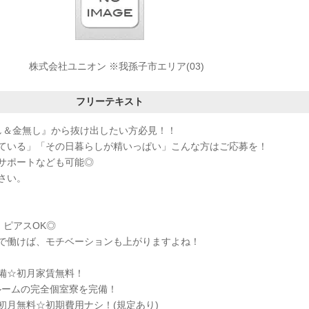
株式会社ユニオン ※我孫子市エリア(03)
フリーテキスト
し＆金無し』から抜け出したい方必見！！
ている」「その日暮らしが精いっぱい」こんな方はご応募を！
サポートなども可能◎
さい。
・ピアスOK◎
で働けば、モチベーションも上がりますよね！
備☆初月家賃無料！
ルームの完全個室寮を完備！
初月無料☆初期費用ナシ！(規定あり)