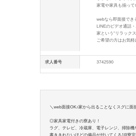
家電や家具も揃って
webなら即面接でき
LINEのビデオ通話
家という“リラック
ご希望の方はお気軽
求人番号
3742590
＼web面接OK♪家から出ることなくスグに面
◎家具家電付きの寮あり！
ラグ、テレビ、冷蔵庫、電子レンジ、掃除機
書ききれないほどの備品が付いてくる1R寮