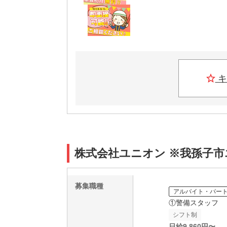
キ
株式会社ユニオン ※我孫子市エ
募集職種
アルバイト・パー
①警備スタッフ
シフト制
日給
9,860
円〜