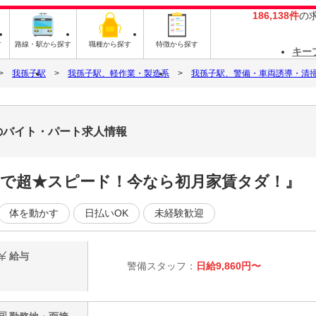
186,138件
の
す
路線・駅から探す
職種から探す
特徴から探す
キー
我孫子駅
我孫子駅、軽作業・製造系
我孫子駅、警備・車両誘導・清
)のバイト・パート求人情報
稼働まで超★スピード！今なら初月家賃タダ！』
体を動かす
日払いOK
未経験歓迎
給与
警備スタッフ：
日給9,860円〜