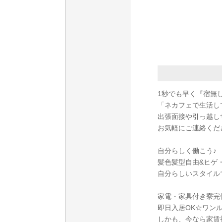
1秒でも早く『宿無
「ネカフェで生活し
出張面接や引っ越し
お気軽にご連絡くだ
自分らしく働こう♪
髪色髪型自由&ヒゲ
自分らしいスタイル
家電・家具付き寮完
即日入居OK☆ワン
しかも、今なら家賃