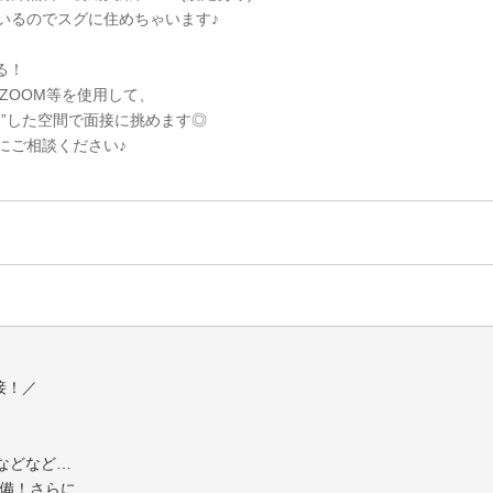
いるのでスグに住めちゃいます♪
る！
・ZOOM等を使用して、
ス”した空間で面接に挑めます◎
にご相談ください♪
接！／
などなど…
完備！さらに…