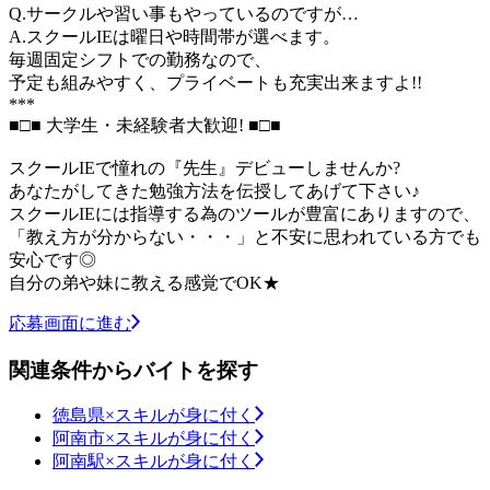
Q.サークルや習い事もやっているのですが…
A.スクールIEは曜日や時間帯が選べます。
毎週固定シフトでの勤務なので、
予定も組みやすく、プライベートも充実出来ますよ!!
***
■□■ 大学生・未経験者大歓迎! ■□■
スクールIEで憧れの『先生』デビューしませんか?
あなたがしてきた勉強方法を伝授してあげて下さい♪
スクールIEには指導する為のツールが豊富にありますので、
「教え方が分からない・・・」と不安に思われている方でも
安心です◎
自分の弟や妹に教える感覚でOK★
応募画面に進む
関連条件からバイトを探す
徳島県×スキルが身に付く
阿南市×スキルが身に付く
阿南駅×スキルが身に付く