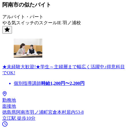
阿南市の似たバイト
アルバイト・パート
やる気スイッチのスクールIE 羽ノ浦校
★未経験大歓迎!★学生～主婦層まで幅広く活躍中♪得意科目
でOK!
個別指導講師
時給
1,200
円〜
2,200
円
勤務地
面接地
徳島県阿南市羽ノ浦町宮倉本村居内53-8
立江駅 徒歩10分