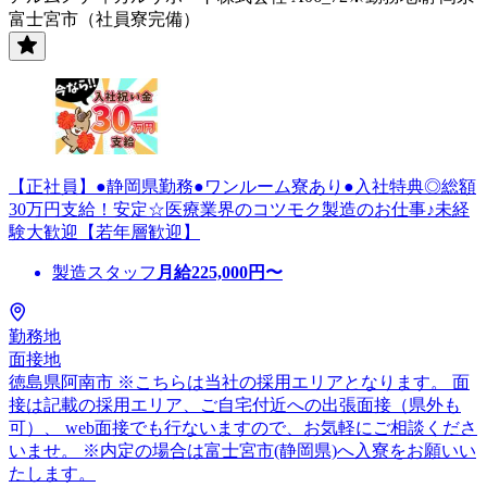
富士宮市（社員寮完備）
【正社員】●静岡県勤務●ワンルーム寮あり●入社特典◎総額
30万円支給！安定☆医療業界のコツモク製造のお仕事♪未経
験大歓迎【若年層歓迎】
製造スタッフ
月給
225,000
円〜
勤務地
面接地
徳島県阿南市 ※こちらは当社の採用エリアとなります。 面
接は記載の採用エリア、ご自宅付近への出張面接（県外も
可）、 web面接でも行ないますので、お気軽にご相談くださ
いませ。 ※内定の場合は富士宮市(静岡県)へ入寮をお願いい
たします。