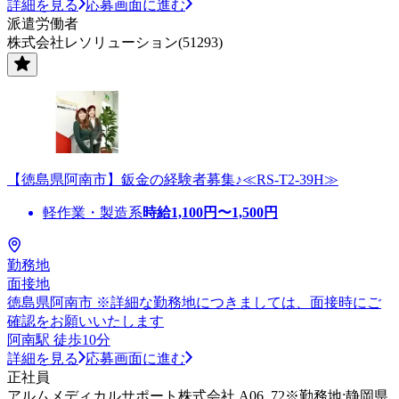
詳細を見る
応募画面に進む
派遣労働者
株式会社レソリューション(51293)
【徳島県阿南市】鈑金の経験者募集♪≪RS-T2-39H≫
軽作業・製造系
時給
1,100
円〜
1,500
円
勤務地
面接地
徳島県阿南市 ※詳細な勤務地につきましては、面接時にご
確認をお願いいたします
阿南駅 徒歩10分
詳細を見る
応募画面に進む
正社員
アルムメディカルサポート株式会社 A06_72※勤務地:静岡県