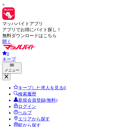
×
マッハバイトアプリ
アプリでお得にバイト探し！
無料ダウンロードはこちら
開く
0
キープ
メニュー
キープした求人を見る
0
検索履歴
新規会員登録(無料)
ログイン
ヘルプ
エリアから探す
駅から探す