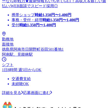
ーなら即戦力★最新情報もいち早くGET！高収入＆嬉しい週
払い/WEB面談でスピード採用◎
携帯ショップ
時給
1,350
円〜
1,400
円
事務・受付・経理
時給
1,350
円〜
1,400
円
受付
時給
1,350
円〜
1,400
円
勤務地
面接地
徳島県阿南市日開野町谷田501番地1
阿南駅、見能林駅
シフト
1日8時間 週5日からOK
交通費支給
未経験OK
詳細を見る
応募画面に進む