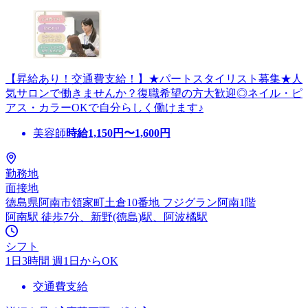
【昇給あり！交通費支給！】★パートスタイリスト募集★人
気サロンで働きませんか？復職希望の方大歓迎◎ネイル・ピ
アス・カラーOKで自分らしく働けます♪
美容師
時給
1,150
円〜
1,600
円
勤務地
面接地
徳島県阿南市領家町土倉10番地 フジグラン阿南1階
阿南駅 徒歩7分、新野(徳島)駅、阿波橘駅
シフト
1日3時間 週1日からOK
交通費支給