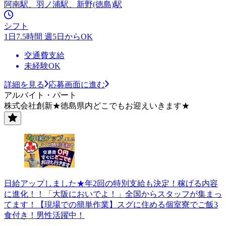
阿南駅、羽ノ浦駅、新野(徳島)駅
シフト
1日7.5時間 週5日からOK
交通費支給
未経験OK
詳細を見る
応募画面に進む
アルバイト・パート
株式会社創新★徳島県内どこでもお迎えいきます★
日給アップしました★年2回の特別支給も決定！稼げる内容
に進化！！「大阪においでよ！」全国からスタッフが集まっ
てます！【現場での簡単作業】スグに住める個室寮でご飯3
食付き！男性活躍中！