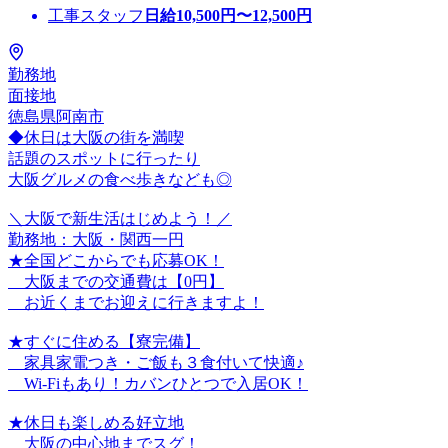
工事スタッフ
日給
10,500
円〜
12,500
円
勤務地
面接地
徳島県阿南市
◆休日は大阪の街を満喫
話題のスポットに行ったり
大阪グルメの食べ歩きなども◎
＼大阪で新生活はじめよう！／
勤務地：大阪・関西一円
★全国どこからでも応募OK！
大阪までの交通費は【0円】
お近くまでお迎えに行きますよ！
★すぐに住める【寮完備】
家具家電つき・ご飯も３食付いて快適♪
Wi-Fiもあり！カバンひとつで入居OK！
★休日も楽しめる好立地
大阪の中心地までスグ！