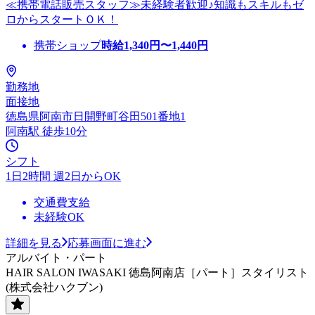
≪携帯電話販売スタッフ≫未経験者歓迎♪知識もスキルもゼ
ロからスタートＯＫ！
携帯ショップ
時給
1,340
円〜
1,440
円
勤務地
面接地
徳島県阿南市日開野町谷田501番地1
阿南駅 徒歩10分
シフト
1日2時間 週2日からOK
交通費支給
未経験OK
詳細を見る
応募画面に進む
アルバイト・パート
HAIR SALON IWASAKI 徳島阿南店［パート］スタイリスト
(株式会社ハクブン)