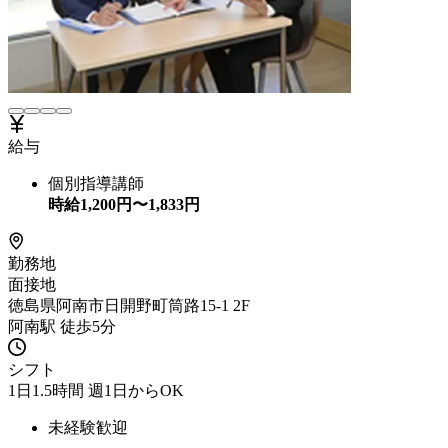
給与
個別指導講師
時給
1,200
円〜
1,833
円
勤務地
面接地
徳島県阿南市日開野町筒路15-1 2F
阿南駅 徒歩5分
シフト
1日1.5時間 週1日からOK
未経験歓迎