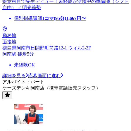
得意科目で先生デビュー！未経験が活躍中の塾講師（シフト
自由） ／明光義塾
個別指導講師
1コマ(95分)
1,667
円〜
勤務地
面接地
徳島県阿南市日開野町筒路12-1 ウィル2-2F
阿南駅 徒歩5分
未経験OK
詳細を見る
応募画面に進む
アルバイト・パート
ケーズデンキ阿南店（携帯電話販売スタッフ）