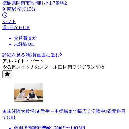
徳島県阿南市富岡町小山7番地2
阿南駅 徒歩15分
シフト
週1日からOK
交通費支給
未経験OK
詳細を見る
応募画面に進む
アルバイト・パート
やる気スイッチのスクールIE 阿南フジグラン前校
★未経験大歓迎!★学生～主婦層まで幅広く活躍中♪得意科目
でOK!
個別指導講師
時給
1,200
円〜
1,833
円