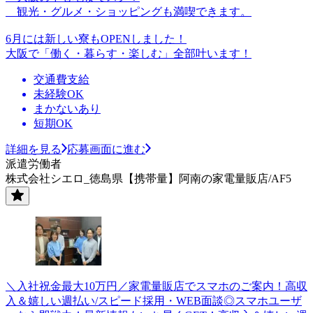
観光・グルメ・ショッピングも満喫できます。
6月には新しい寮もOPENしました！
大阪で「働く・暮らす・楽しむ」全部叶います！
交通費支給
未経験OK
まかないあり
短期OK
詳細を見る
応募画面に進む
派遣労働者
株式会社シエロ_徳島県【携帯量】阿南の家電量販店/AF5
＼入社祝金最大10万円／家電量販店でスマホのご案内！高収
入＆嬉しい週払い/スピード採用・WEB面談◎スマホユーザ