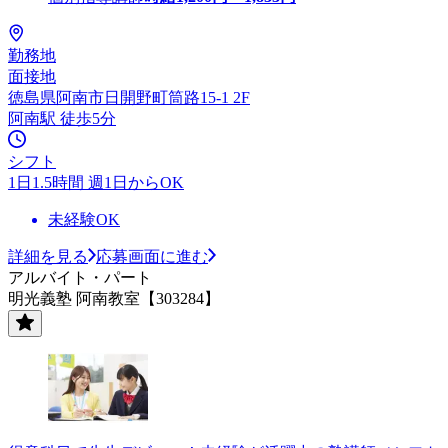
勤務地
面接地
徳島県阿南市日開野町筒路15-1 2F
阿南駅 徒歩5分
シフト
1日1.5時間 週1日からOK
未経験OK
詳細を見る
応募画面に進む
アルバイト・パート
明光義塾 阿南教室【303284】