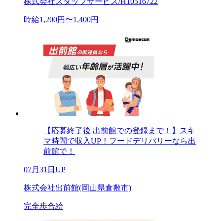
株式会社スタッフサービス/H10516722
時給1,200円〜1,400円
【応募終了後 出前館での登録まで！】スキ
マ時間で収入UP！フードデリバリーなら出
前館で！
07月31日UP
株式会社出前館(岡山県倉敷市)
完全歩合給