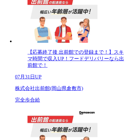
【応募終了後 出前館での登録まで！】スキ
マ時間で収入UP！フードデリバリーなら出
前館で！
07月31日UP
株式会社出前館(岡山県倉敷市)
完全歩合給