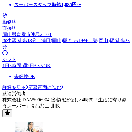
スーパースタッフ
時給
1,085
円〜
勤務地
面接地
岡山県倉敷市連島2-10-8
弥生駅 徒歩18分、浦田(岡山)駅 徒歩19分、栄(岡山)駅 徒歩23
分
シフト
1日3時間 週2日からOK
未経験OK
詳細を見る
応募画面に進む
派遣労働者
株式会社iDA/25096904 接客ほぼなし×4時間「生活に寄り添
うスーパー」食品加工 北畝