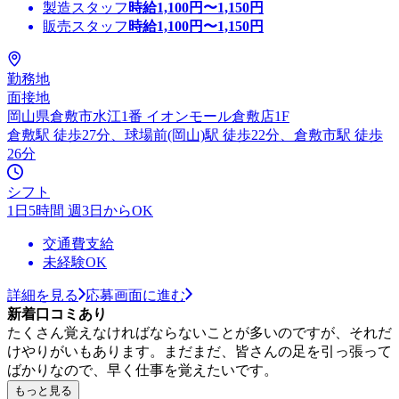
製造スタッフ
時給
1,100
円〜
1,150
円
販売スタッフ
時給
1,100
円〜
1,150
円
勤務地
面接地
岡山県倉敷市水江1番 イオンモール倉敷店1F
倉敷駅 徒歩27分、球場前(岡山)駅 徒歩22分、倉敷市駅 徒歩
26分
シフト
1日5時間 週3日からOK
交通費支給
未経験OK
詳細を見る
応募画面に進む
新着口コミあり
たくさん覚えなければならないことが多いのですが、それだ
けやりがいもあります。まだまだ、皆さんの足を引っ張って
ばかりなので、早く仕事を覚えたいです。
もっと見る