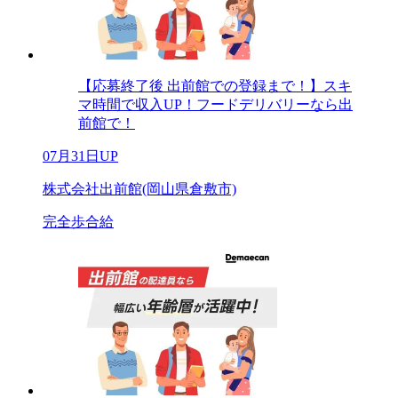
【応募終了後 出前館での登録まで！】スキ
マ時間で収入UP！フードデリバリーなら出
前館で！
07月31日UP
株式会社出前館(岡山県倉敷市)
完全歩合給