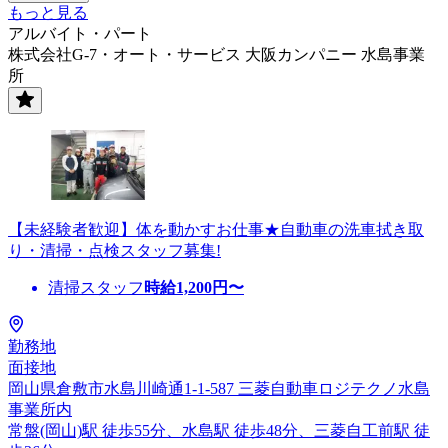
もっと見る
アルバイト・パート
株式会社G-7・オート・サービス 大阪カンパニー 水島事業
所
【未経験者歓迎】体を動かすお仕事★自動車の洗車拭き取
り・清掃・点検スタッフ募集!
清掃スタッフ
時給
1,200
円〜
勤務地
面接地
岡山県倉敷市水島川崎通1-1-587 三菱自動車ロジテクノ水島
事業所内
常盤(岡山)駅 徒歩55分、水島駅 徒歩48分、三菱自工前駅 徒