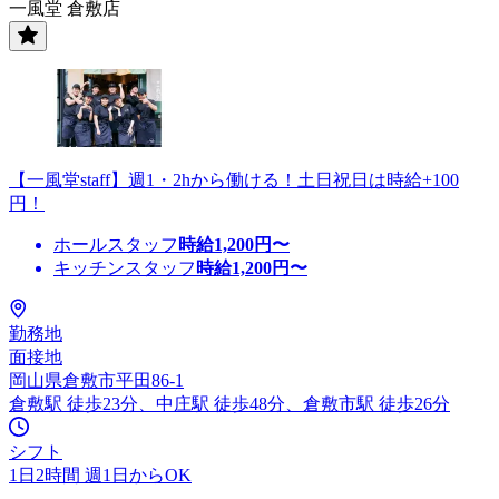
一風堂 倉敷店
【一風堂staff】週1・2hから働ける！土日祝日は時給+100
円！
ホールスタッフ
時給
1,200
円〜
キッチンスタッフ
時給
1,200
円〜
勤務地
面接地
岡山県倉敷市平田86-1
倉敷駅 徒歩23分、中庄駅 徒歩48分、倉敷市駅 徒歩26分
シフト
1日2時間 週1日からOK