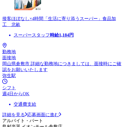
接客ほぼなし×4時間「生活に寄り添うスーパー」食品加
工 北畝
スーパースタッフ
時給
1,184
円
勤務地
面接地
岡山県倉敷市 詳細な勤務地につきましては、面接時にご確
認をお願いいたします
弥生駅
シフト
週4日からOK
交通費支給
詳細を見る
応募画面に進む
アルバイト・パート
島村楽器 イオンモール倉敷店