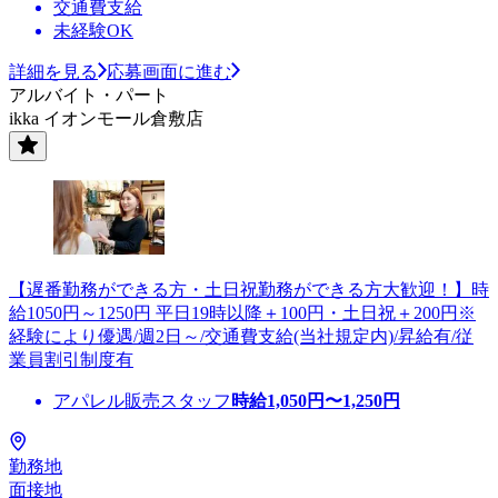
交通費支給
未経験OK
詳細を見る
応募画面に進む
アルバイト・パート
ikka イオンモール倉敷店
【遅番勤務ができる方・土日祝勤務ができる方大歓迎！】時
給1050円～1250円 平日19時以降＋100円・土日祝＋200円※
経験により優遇/週2日～/交通費支給(当社規定内)/昇給有/従
業員割引制度有
アパレル販売スタッフ
時給
1,050
円〜
1,250
円
勤務地
面接地