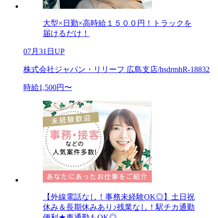
大型×日勤×高時給１５００円！トラックを
届けるだけ！
07月31日UP
株式会社ジャパン・リリーフ 広島支店/hsdrmhR-18832
時給1,500円〜
【外線電話なし！事務未経験OK◎】土日祝
休み＆長期休みあり♪残業なし！駅チカ通勤
便利★車通勤もOK◎