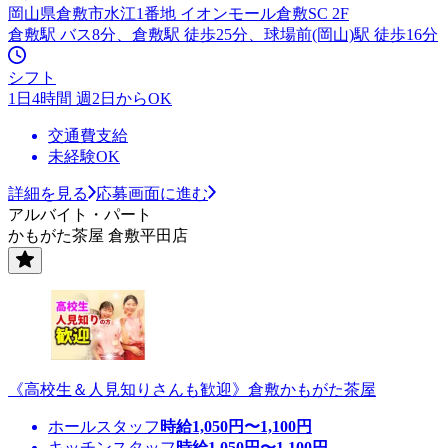
岡山県倉敷市水江1番地 イオンモール倉敷SC 2F
倉敷駅 バス8分、倉敷駅 徒歩25分、球場前(岡山)駅 徒歩16分
シフト
1日4時間 週2日からOK
交通費支給
未経験OK
詳細を見る
応募画面に進む
アルバイト・パート
かもがた茶屋 倉敷平田店
《高校生＆人見知りさんも歓迎》倉敷かもがた茶屋
ホールスタッフ
時給
1,050
円〜
1,100
円
キッチンスタッフ
時給
1,050
円〜
1,100
円