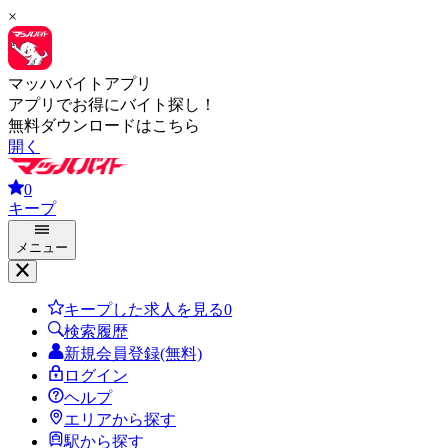
×
マッハバイトアプリ
アプリでお得にバイト探し！
無料ダウンロードはこちら
開く
0
キープ
メニュー
キープした求人を見る
0
検索履歴
新規会員登録(無料)
ログイン
ヘルプ
エリアから探す
駅から探す