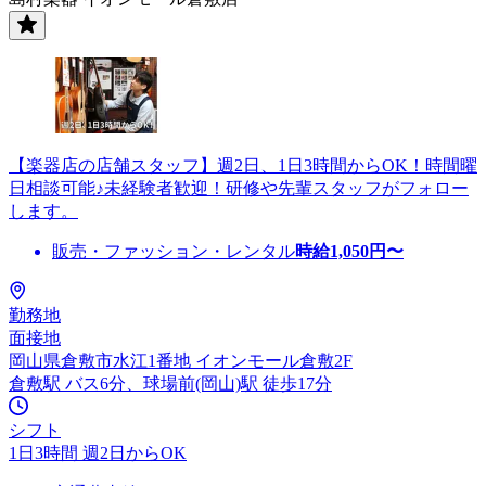
【楽器店の店舗スタッフ】週2日、1日3時間からOK！時間曜
日相談可能♪未経験者歓迎！研修や先輩スタッフがフォロー
します。
販売・ファッション・レンタル
時給
1,050
円〜
勤務地
面接地
岡山県倉敷市水江1番地 イオンモール倉敷2F
倉敷駅 バス6分、球場前(岡山)駅 徒歩17分
シフト
1日3時間 週2日からOK