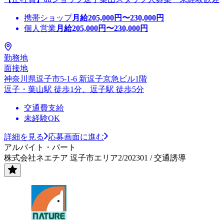
携帯ショップ
月給
205,000
円〜
230,000
円
個人営業
月給
205,000
円〜
230,000
円
勤務地
面接地
神奈川県逗子市5-1-6 新逗子京急ビル1階
逗子・葉山駅 徒歩1分、逗子駅 徒歩5分
交通費支給
未経験OK
詳細を見る
応募画面に進む
アルバイト・パート
株式会社ネエチア 逗子市エリア2/202301 / 交通誘導