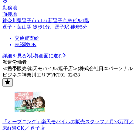
勤務地
面接地
神奈川県逗子市5-1-6 新逗子京急ビル1階
逗子・葉山駅 徒歩1分、逗子駅 徒歩5分
交通費支給
未経験OK
詳細を見る
応募画面に進む
派遣労働者
≪携帯販売/楽天モバイル/逗子店≫(株式会社日本パーソナル
ビジネス神奈川エリア)/KT01_02438
「オープニング」楽天モバイルの販売スタッフ／月33万可／
未経験OK／ 逗子店