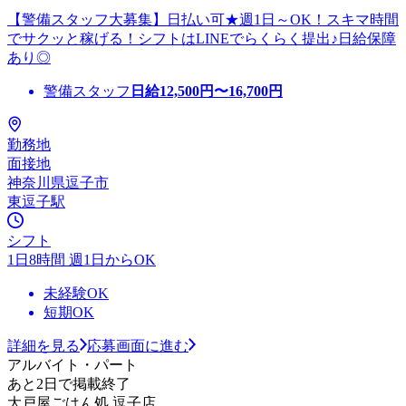
【警備スタッフ大募集】日払い可★週1日～OK！スキマ時間
でサクッと稼げる！シフトはLINEでらくらく提出♪日給保障
あり◎
警備スタッフ
日給
12,500
円〜
16,700
円
勤務地
面接地
神奈川県逗子市
東逗子駅
シフト
1日8時間 週1日からOK
未経験OK
短期OK
詳細を見る
応募画面に進む
アルバイト・パート
あと2日で掲載終了
大戸屋ごはん処 逗子店