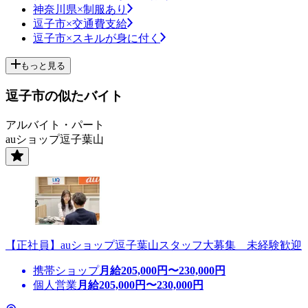
神奈川県×制服あり
逗子市×交通費支給
逗子市×スキルが身に付く
もっと見る
逗子市の似たバイト
アルバイト・パート
auショップ逗子葉山
【正社員】auショップ逗子葉山スタッフ大募集 未経験歓迎
携帯ショップ
月給
205,000
円〜
230,000
円
個人営業
月給
205,000
円〜
230,000
円