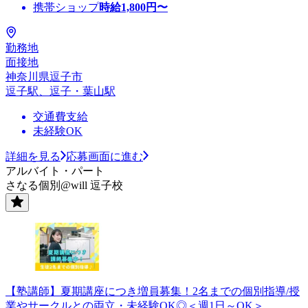
携帯ショップ
時給
1,800
円〜
勤務地
面接地
神奈川県逗子市
逗子駅、逗子・葉山駅
交通費支給
未経験OK
詳細を見る
応募画面に進む
アルバイト・パート
さなる個別@will 逗子校
【塾講師】夏期講座につき増員募集！2名までの個別指導/授
業やサークルとの両立・未経験OK◎＜週1日～OK＞