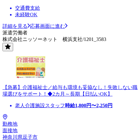
交通費支給
未経験OK
詳細を見る
応募画面に進む
派遣労働者
株式会社ニッソーネット 横浜支社/1201_3583
【急募】介護福祉士／給与も環境も妥協なし！失敗しない職
場選びをサポート！◆2カ月～長期【日払いOK】
老人介護施設スタッフ
時給
1,800
円〜
2,250
円
勤務地
面接地
神奈川県逗子市