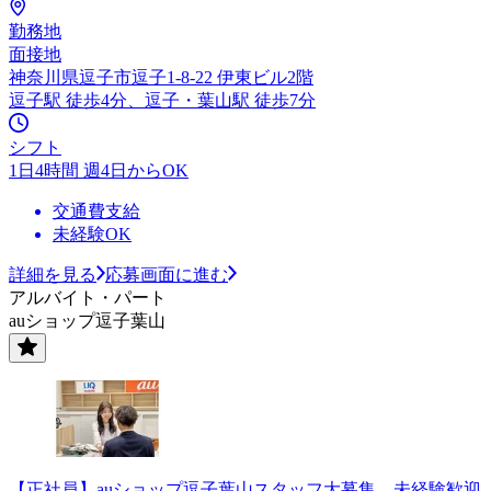
勤務地
面接地
神奈川県逗子市逗子1-8-22 伊東ビル2階
逗子駅 徒歩4分、逗子・葉山駅 徒歩7分
シフト
1日4時間 週4日からOK
交通費支給
未経験OK
詳細を見る
応募画面に進む
アルバイト・パート
auショップ逗子葉山
【正社員】auショップ逗子葉山スタッフ大募集 未経験歓迎