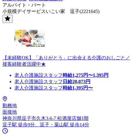
アルバイト・パート
小規模デイサービスいこい家 逗子(2221645)
【未経験OK】「ありがとう」に出会える介護のおしごと／
接客経験者活躍中★
老人介護施設スタッフ
時給
1,275
円〜
1,395
円
老人介護施設スタッフ
日給
20,073
円
老人介護施設スタッフ
時給
1,395
円〜
勤務地
面接地
神奈川県逗子市久木3-6-7 松酒屋店舗1階
逗子駅 徒歩9分、逗子・葉山駅 徒歩14分