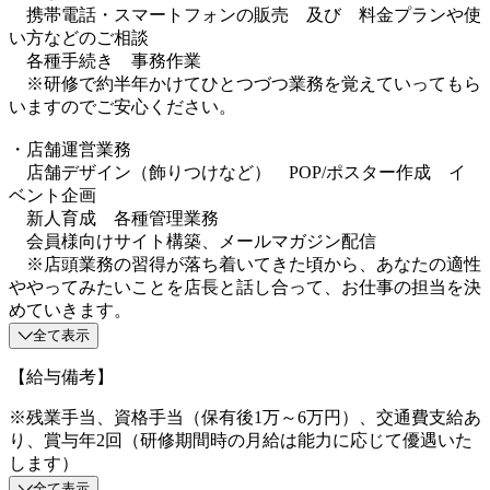
携帯電話・スマートフォンの販売 及び 料金プランや使
い方などのご相談
各種手続き 事務作業
※研修で約半年かけてひとつづつ業務を覚えていってもら
いますのでご安心ください。
・店舗運営業務
店舗デザイン（飾りつけなど） POP/ポスター作成 イ
ベント企画
新人育成 各種管理業務
会員様向けサイト構築、メールマガジン配信
※店頭業務の習得が落ち着いてきた頃から、あなたの適性
ややってみたいことを店長と話し合って、お仕事の担当を決
めていきます。
全て表示
【給与備考】
※残業手当、資格手当（保有後1万～6万円）、交通費支給あ
り、賞与年2回（研修期間時の月給は能力に応じて優遇いた
します）
全て表示