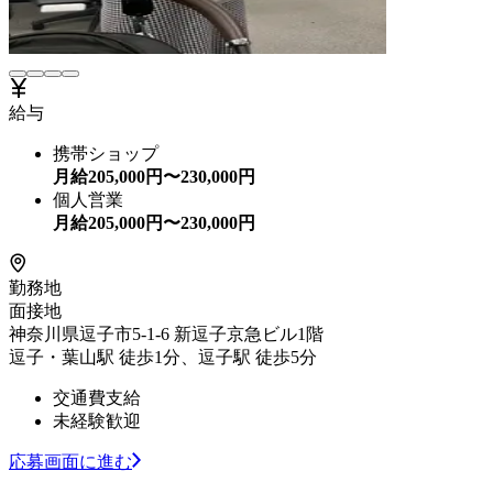
給与
携帯ショップ
月給
205,000
円〜
230,000
円
個人営業
月給
205,000
円〜
230,000
円
勤務地
面接地
神奈川県逗子市5-1-6 新逗子京急ビル1階
逗子・葉山駅 徒歩1分、逗子駅 徒歩5分
交通費支給
未経験歓迎
応募画面に進む