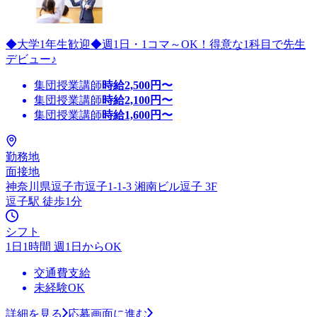
◆大学1年生歓迎◆週1日・1コマ～OK！得意な1科目で先生
デビュー♪
集団授業講師
時給
2,500
円〜
集団授業講師
時給
2,100
円〜
集団授業講師
時給
1,600
円〜
勤務地
面接地
神奈川県逗子市逗子1-1-3 湘南ビル逗子 3F
逗子駅 徒歩1分
シフト
1日1時間 週1日からOK
交通費支給
未経験OK
詳細を見る
応募画面に進む