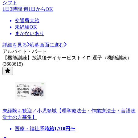
シフト
1日3時間 週1日からOK
交通費支給
未経験OK
まかないあり
詳細を見る
応募画面に進む
アルバイト・パート
【機能訓練】放課後デイサービストイロ 逗子（機能訓練）
(3608615)
未経験も歓迎／小児領域【理学療法士・作業療法士・言語聴
覚士の方募集】
医療・福祉系
時給
1,710
円〜