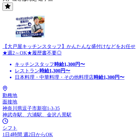
【大戸屋キッチンスタッフ】かんたんな盛付けなどをお任せ
★週2～OK★履歴書不要◎
キッチンスタッフ
時給
1,300
円〜
レストラン
時給
1,300
円〜
日本料理・中華料理・その他料理店
時給
1,300
円〜
勤務地
面接地
神奈川県逗子市新宿1-3-35
神武寺駅、六浦駅、金沢八景駅
シフト
1日4時間 週2日からOK