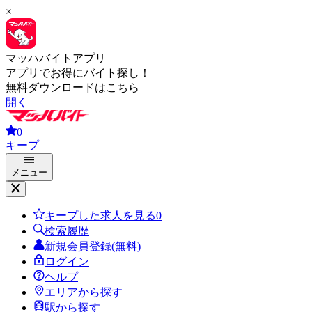
×
マッハバイトアプリ
アプリでお得にバイト探し！
無料ダウンロードはこちら
開く
0
キープ
メニュー
キープした求人を見る
0
検索履歴
新規会員登録(無料)
ログイン
ヘルプ
エリアから探す
駅から探す