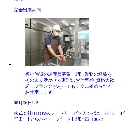
完全出来高制
福祉施設の調理員募集！調理業務の経験を
そのまま活かせる調理のお仕事♪無資格大歓
迎！ブランクがあってもすぐに始められる
お仕事です★
08月06日UP
株式会社HITOWAフードサービスカンパニー/イリーゼ
野田_【アルバイト・パート】調理員_10622