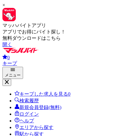
×
マッハバイトアプリ
アプリでお得にバイト探し！
無料ダウンロードはこちら
開く
0
キープ
メニュー
キープした求人を見る
0
検索履歴
新規会員登録(無料)
ログイン
ヘルプ
エリアから探す
駅から探す