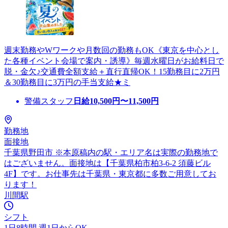
週末勤務やWワークや月数回の勤務もOK《東京を中心とし
た各種イベント会場で案内・誘導》毎週水曜日がお給料日で
脱・金欠♪交通費全額支給＋直行直帰OK！15勤務目に2万円
＆30勤務目に3万円の手当支給★ミ
警備スタッフ
日給
10,500
円〜
11,500
円
勤務地
面接地
千葉県野田市 ※本原稿内の駅・エリア名は実際の勤務地で
はございません。面接地は【千葉県柏市柏3-6-2 須藤ビル
4F】です。お仕事先は千葉県・東京都に多数ご用意してお
ります！
川間駅
シフト
1日8時間 週1日からOK