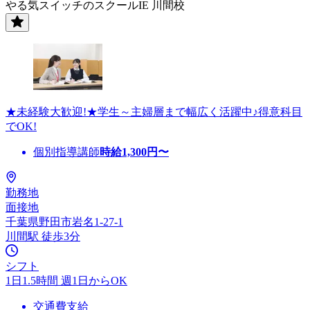
やる気スイッチのスクールIE 川間校
★未経験大歓迎!★学生～主婦層まで幅広く活躍中♪得意科目
でOK!
個別指導講師
時給
1,300
円〜
勤務地
面接地
千葉県野田市岩名1-27-1
川間駅 徒歩3分
シフト
1日1.5時間 週1日からOK
交通費支給