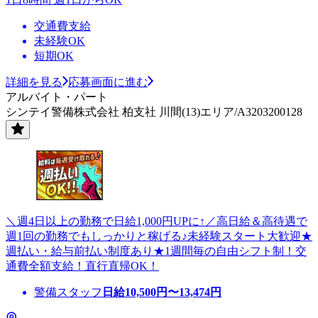
交通費支給
未経験OK
短期OK
詳細を見る
応募画面に進む
アルバイト・パート
シンテイ警備株式会社 柏支社 川間(13)エリア/A3203200128
＼週4日以上の勤務で日給1,000円UPに↑／高日給＆高待遇で
週1回の勤務でもしっかりと稼げる♪未経験スタート大歓迎★
週払い・給与前払い制度あり★1週間毎の自由シフト制！交
通費全額支給！直行直帰OK！
警備スタッフ
日給
10,500
円〜
13,474
円