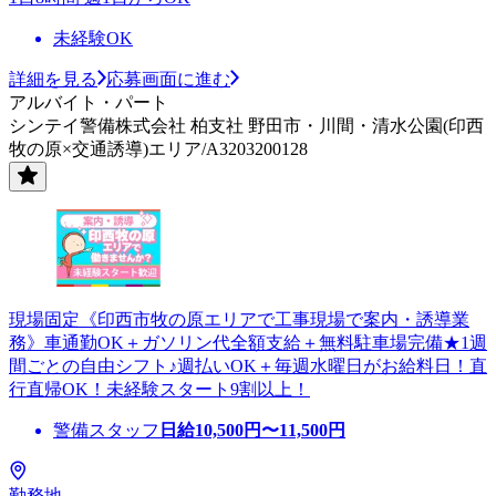
未経験OK
詳細を見る
応募画面に進む
アルバイト・パート
シンテイ警備株式会社 柏支社 野田市・川間・清水公園(印西
牧の原×交通誘導)エリア/A3203200128
現場固定《印西市牧の原エリアで工事現場で案内・誘導業
務》車通勤OK＋ガソリン代全額支給＋無料駐車場完備★1週
間ごとの自由シフト♪週払いOK＋毎週水曜日がお給料日！直
行直帰OK！未経験スタート9割以上！
警備スタッフ
日給
10,500
円〜
11,500
円
勤務地