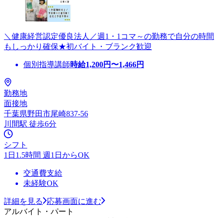
＼健康経営認定優良法人／週1・1コマ～の勤務で自分の時間
もしっかり確保★初バイト・ブランク歓迎
個別指導講師
時給
1,200
円〜
1,466
円
勤務地
面接地
千葉県野田市尾崎837-56
川間駅 徒歩6分
シフト
1日1.5時間 週1日からOK
交通費支給
未経験OK
詳細を見る
応募画面に進む
アルバイト・パート