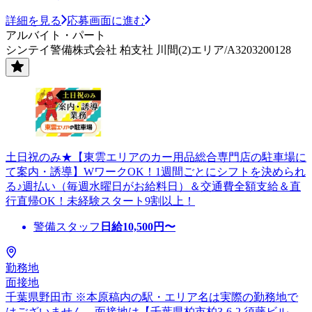
詳細を見る
応募画面に進む
アルバイト・パート
シンテイ警備株式会社 柏支社 川間(2)エリア/A3203200128
土日祝のみ★【東雲エリアのカー用品総合専門店の駐車場に
て案内・誘導】WワークOK！1週間ごとにシフトを決められ
る♪週払い（毎週水曜日がお給料日）＆交通費全額支給＆直
行直帰OK！未経験スタート9割以上！
警備スタッフ
日給
10,500
円〜
勤務地
面接地
千葉県野田市 ※本原稿内の駅・エリア名は実際の勤務地で
はございません。面接地は【千葉県柏市柏3-6-2 須藤ビル