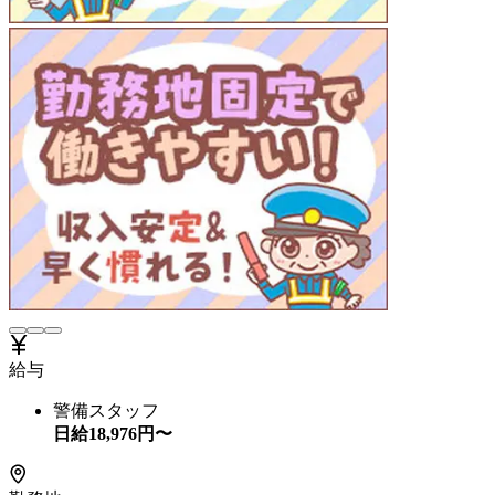
給与
警備スタッフ
日給
18,976
円〜