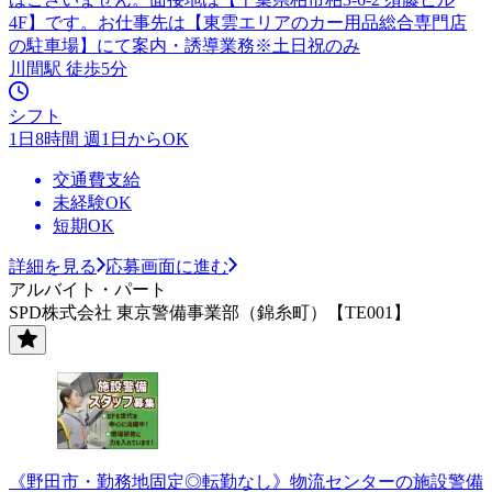
4F】です。お仕事先は【東雲エリアのカー用品総合専門店
の駐車場】にて案内・誘導業務※土日祝のみ
川間駅 徒歩5分
シフト
1日8時間 週1日からOK
交通費支給
未経験OK
短期OK
詳細を見る
応募画面に進む
アルバイト・パート
SPD株式会社 東京警備事業部（錦糸町）【TE001】
《野田市・勤務地固定◎転勤なし》物流センターの施設警備