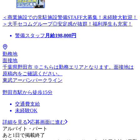
＜商業施設での常駐施設警備STAFF大募集！未経験大歓迎！
＞大手セコムグループ◎安定感が抜群！福利厚生も充実！
警備スタッフ
月給
198,000
円
勤務地
面接地
千葉県野田市 ※こちらは勤務エリアとなります。面接地は
原稿内をご確認ください。
東武アーバンパークライン
野田市駅から徒歩15分
交通費支給
未経験OK
詳細を見る
応募画面に進む
アルバイト・パート
あと1日で掲載終了