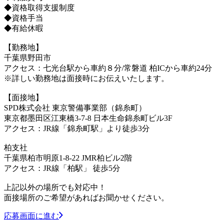
◆資格取得支援制度
◆資格手当
◆有給休暇
【勤務地】
千葉県野田市
アクセス：七光台駅から車約８分/常磐道 柏ICから車約24分
※詳しい勤務地は面接時にお伝えいたします。
【面接地】
SPD株式会社 東京警備事業部（錦糸町）
東京都墨田区江東橋3-7-8 日本生命錦糸町ビル3F
アクセス：JR線「錦糸町駅」より徒歩3分
柏支社
千葉県柏市明原1-8-22 JMR柏ビル2階
アクセス：JR線「柏駅」 徒歩5分
上記以外の場所でも対応中！
面接場所のご希望があればお聞かせください。
応募画面に進む