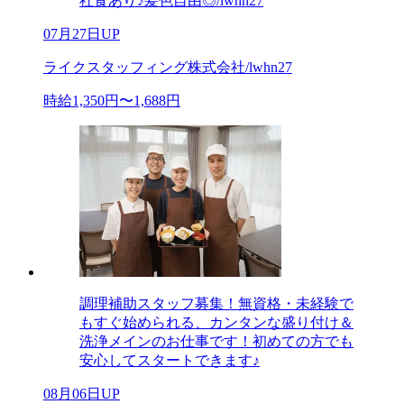
社食あり♪髪色自由◎/lwhn27
07月27日UP
ライクスタッフィング株式会社/lwhn27
時給1,350円〜1,688円
調理補助スタッフ募集！無資格・未経験で
もすぐ始められる、カンタンな盛り付け＆
洗浄メインのお仕事です！初めての方でも
安心してスタートできます♪
08月06日UP