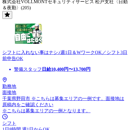
株式会社VOLLMONTセキュリティサービス 松戸支社〈日勤
＆夜勤〉(205)
シフトに入れない事はナシ♪週1日＆WワークOK／シフト3日
前申告OK
警備スタッフ
日給
10,400
円〜
13,700
円
勤務地
面接地
千葉県野田市 ※こちらは募集エリアの一例です。面接地は
原稿内をご確認ください
※こちらは募集エリアの一例となります。
シフト
1日8時間 週1日からOK