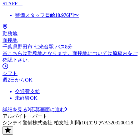
STAFF！
警備スタッフ
日給
18,976
円〜
勤務地
面接地
千葉県野田市 七光台駅 バス8分
※こちらは勤務地となります。面接地については原稿内をご
確認下さい。
シフト
週2日からOK
交通費支給
未経験OK
詳細を見る
応募画面に進む
アルバイト・パート
シンテイ警備株式会社 柏支社 川間(10)エリア/A3203200128