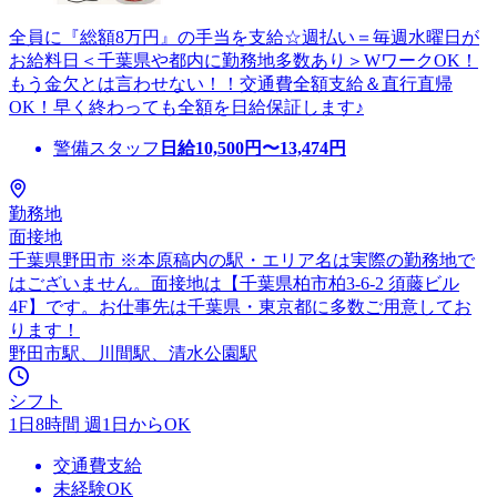
全員に『総額8万円』の手当を支給☆週払い＝毎週水曜日が
お給料日＜千葉県や都内に勤務地多数あり＞WワークOK！
もう金欠とは言わせない！！交通費全額支給＆直行直帰
OK！早く終わっても全額を日給保証します♪
警備スタッフ
日給
10,500
円〜
13,474
円
勤務地
面接地
千葉県野田市 ※本原稿内の駅・エリア名は実際の勤務地で
はございません。面接地は【千葉県柏市柏3-6-2 須藤ビル
4F】です。お仕事先は千葉県・東京都に多数ご用意してお
ります！
野田市駅、川間駅、清水公園駅
シフト
1日8時間 週1日からOK
交通費支給
未経験OK