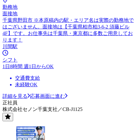
勤務地
面接地
千葉県野田市 ※本原稿内の駅・エリア名は実際の勤務地で
はございません。面接地は【千葉県柏市柏3-6-2 須藤ビル
4F】です。お仕事先は千葉県・東京都に多数ご用意してお
ります！
川間駅
シフト
1日8時間 週1日からOK
交通費支給
未経験OK
詳細を見る
応募画面に進む
正社員
株式会社セノン千葉支社／CB-J1125