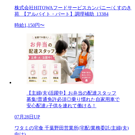
株式会社HITOWAフードサービスカンパニー/くすのき
苑_【アルバイト・パート】調理補助_13384
時給1,150円〜
【主婦(夫)活躍中】お弁当の配達スタッフ
募集!普通免許必須◎乗り慣れた自家用車で
安心配達♪子供を連れて働ける！
07月28日UP
ワタミの宅食 千葉野田営業所(宅配/業務委託/主婦(夫)
向け)