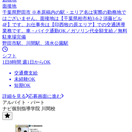
面接地
千葉県野田市 ※本原稿内の駅・エリア名は実際の勤務地で
はございません。面接地は【千葉県柏市柏3-6-2 須藤ビル
4F】です。お仕事先は【印西牧の原エリア】での交通誘導
業務です。車・バイク通勤OK／ガソリン代全額支給／無料
駐車場完備
野田市駅、川間駅、清水公園駅
シフト
1日8時間 週1日からOK
交通費支給
未経験OK
短期OK
詳細を見る
応募画面に進む
アルバイト・パート
ナビ個別指導学院 川間校