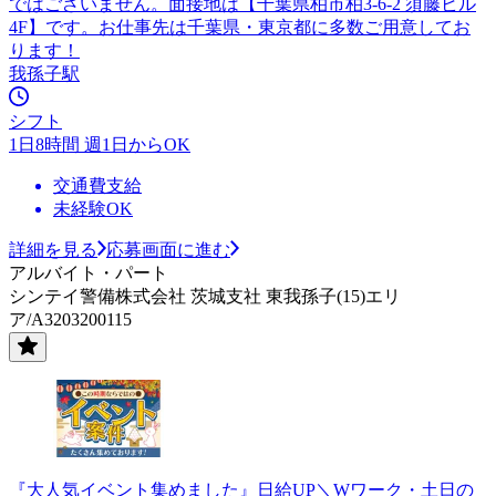
ではございません。面接地は【千葉県柏市柏3-6-2 須藤ビル
4F】です。お仕事先は千葉県・東京都に多数ご用意してお
ります！
我孫子駅
シフト
1日8時間 週1日からOK
交通費支給
未経験OK
詳細を見る
応募画面に進む
アルバイト・パート
シンテイ警備株式会社 茨城支社 東我孫子(15)エリ
ア/A3203200115
『大人気イベント集めました』日給UP＼Wワーク・土日の