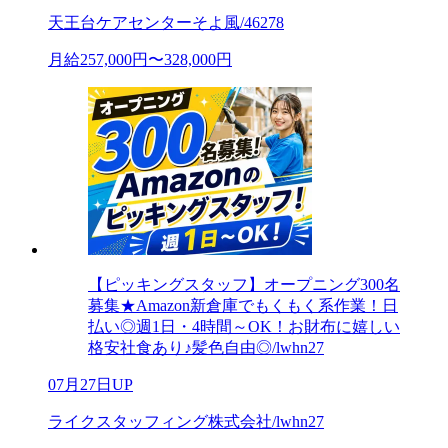
天王台ケアセンターそよ風/46278
月給257,000円〜328,000円
【ピッキングスタッフ】オープニング300名
募集★Amazon新倉庫でもくもく系作業！日
払い◎週1日・4時間～OK！お財布に嬉しい
格安社食あり♪髪色自由◎/lwhn27
07月27日UP
ライクスタッフィング株式会社/lwhn27