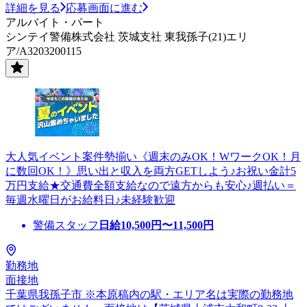
詳細を見る
応募画面に進む
アルバイト・パート
シンテイ警備株式会社 茨城支社 東我孫子(21)エリ
ア/A3203200115
大人気イベント案件勢揃い《週末のみOK！WワークOK！月
に数回OK！》思い出と収入を両方GETしよう♪お祝い金計5
万円支給★交通費全額支給なので遠方からも安心♪週払い＝
毎週水曜日がお給料日♪未経験歓迎
警備スタッフ
日給
10,500
円〜
11,500
円
勤務地
面接地
千葉県我孫子市 ※本原稿内の駅・エリア名は実際の勤務地