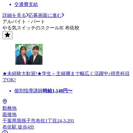
交通費支給
詳細を見る
応募画面に進む
アルバイト・パート
やる気スイッチのスクールIE 布佐校
★未経験大歓迎!★学生～主婦層まで幅広く活躍中♪得意科目
でOK!
個別指導講師
時給
1,140
円〜
勤務地
面接地
千葉県我孫子市布佐1丁目24-3-201
布佐駅 徒歩4分