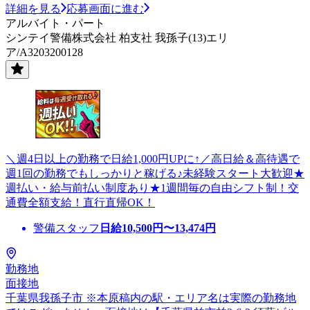
詳細を見る
応募画面に進む
アルバイト・パート
シンテイ警備株式会社 柏支社 我孫子(13)エリ
ア/A3203200128
＼週4日以上の勤務で日給1,000円UPに↑／高日給＆高待遇で
週1回の勤務でもしっかりと稼げる♪未経験スタート大歓迎★
週払い・給与前払い制度あり★1週間毎の自由シフト制！交
通費全額支給！直行直帰OK！
警備スタッフ
日給
10,500
円〜
13,474
円
勤務地
面接地
千葉県我孫子市 ※本原稿内の駅・エリア名は実際の勤務地