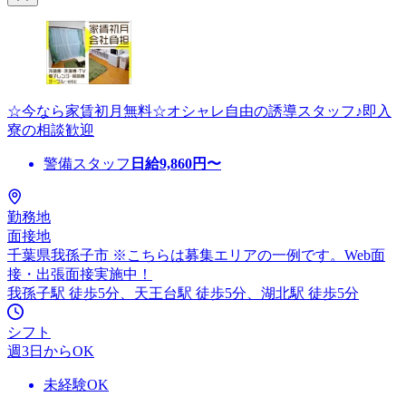
☆今なら家賃初月無料☆オシャレ自由の誘導スタッフ♪即入
寮の相談歓迎
警備スタッフ
日給
9,860
円〜
勤務地
面接地
千葉県我孫子市 ※こちらは募集エリアの一例です。Web面
接・出張面接実施中！
我孫子駅 徒歩5分、天王台駅 徒歩5分、湖北駅 徒歩5分
シフト
週3日からOK
未経験OK