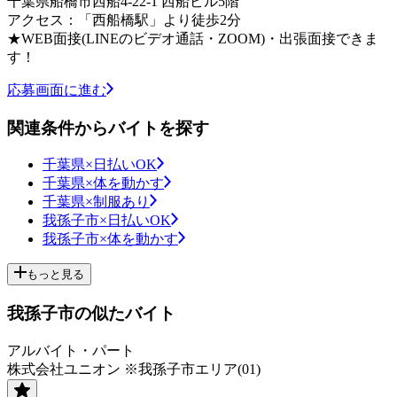
千葉県船橋市西船4-22-1 西船ビル5階
アクセス：「西船橋駅」より徒歩2分
★WEB面接(LINEのビデオ通話・ZOOM)・出張面接できま
す！
応募画面に進む
関連条件からバイトを探す
千葉県×日払いOK
千葉県×体を動かす
千葉県×制服あり
我孫子市×日払いOK
我孫子市×体を動かす
もっと見る
我孫子市の似たバイト
アルバイト・パート
株式会社ユニオン ※我孫子市エリア(01)