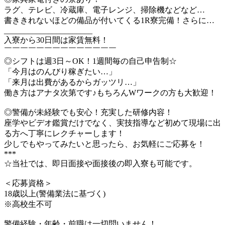
ラグ、テレビ、冷蔵庫、電子レンジ、掃除機などなど…
書ききれないほどの備品が付いてくる1R寮完備！さらに…
______________________
入寮から30日間は家賃無料！
￣￣￣￣￣￣￣￣￣￣￣￣￣￣
◎シフトは週3日～OK！1週間毎の自己申告制☆
「今月はのんびり稼ぎたい…」
「来月は出費があるからガッツリ…」
働き方はアナタ次第です♪もちろんWワークの方も大歓迎！
◎警備が未経験でも安心！充実した研修内容！
座学やビデオ鑑賞だけでなく、実技指導など初めて現場に出
る方へ丁寧にレクチャーします！
少しでもやってみたいと思ったら、お気軽にご応募を！
***
☆当社では、即日面接や面接後の即入寮も可能です。
＜応募資格＞
18歳以上(警備業法に基づく)
※高校生不可
警備経験・年齢・前職は一切問いません！