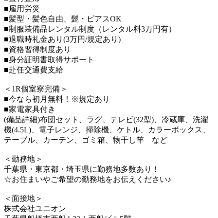
■雇用労災
■髪型・髪色自由、髭・ピアスOK
■制服装備品レンタル制度（レンタル料3万円有）
■退職時礼金あり(3万円/規定あり)
■資格習得制度あり
■身分証明書取得サポート
■赴任交通費支給
＜1R個室寮完備＞
■今なら初月無料！※規定あり
■家電家具付き
(備品詳細)布団セット、ラグ、テレビ(32型)、冷蔵庫、洗濯
機(4.5L)、電子レンジ、掃除機、ケトル、カラーボックス、
テーブル、カーテン、ゴミ箱、物干し竿 など
＜勤務地＞
千葉県・東京都・埼玉県に勤務地多数あり！
☆お住まいやご希望の勤務地をお伝えください♪
＜面接地＞
株式会社ユニオン