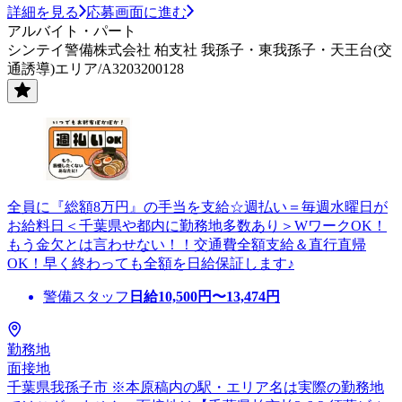
詳細を見る
応募画面に進む
アルバイト・パート
シンテイ警備株式会社 柏支社 我孫子・東我孫子・天王台(交
通誘導)エリア/A3203200128
全員に『総額8万円』の手当を支給☆週払い＝毎週水曜日が
お給料日＜千葉県や都内に勤務地多数あり＞WワークOK！
もう金欠とは言わせない！！交通費全額支給＆直行直帰
OK！早く終わっても全額を日給保証します♪
警備スタッフ
日給
10,500
円〜
13,474
円
勤務地
面接地
千葉県我孫子市 ※本原稿内の駅・エリア名は実際の勤務地