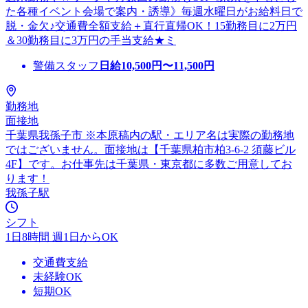
た各種イベント会場で案内・誘導》毎週水曜日がお給料日で
脱・金欠♪交通費全額支給＋直行直帰OK！15勤務目に2万円
＆30勤務目に3万円の手当支給★ミ
警備スタッフ
日給
10,500
円〜
11,500
円
勤務地
面接地
千葉県我孫子市 ※本原稿内の駅・エリア名は実際の勤務地
ではございません。面接地は【千葉県柏市柏3-6-2 須藤ビル
4F】です。お仕事先は千葉県・東京都に多数ご用意してお
ります！
我孫子駅
シフト
1日8時間 週1日からOK
交通費支給
未経験OK
短期OK