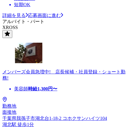
短期OK
詳細を見る
応募画面に進む
アルバイト・パート
XROSS
メンバーズ会員急増中! 店長候補・社員登録・ショート勤
務!
美容師
時給
1,300
円〜
勤務地
面接地
千葉県我孫子市湖北台1-18-2 コホクサンハイツ104
湖北駅 徒歩1分