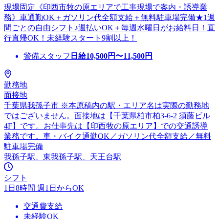
現場固定《印西市牧の原エリアで工事現場で案内・誘導業
務》車通勤OK＋ガソリン代全額支給＋無料駐車場完備★1週
間ごとの自由シフト♪週払いOK＋毎週水曜日がお給料日！直
行直帰OK！未経験スタート9割以上！
警備スタッフ
日給
10,500
円〜
11,500
円
勤務地
面接地
千葉県我孫子市 ※本原稿内の駅・エリア名は実際の勤務地
ではございません。面接地は【千葉県柏市柏3-6-2 須藤ビル
4F】です。お仕事先は【印西牧の原エリア】での交通誘導
業務です。車・バイク通勤OK／ガソリン代全額支給／無料
駐車場完備
我孫子駅、東我孫子駅、天王台駅
シフト
1日8時間 週1日からOK
交通費支給
未経験OK