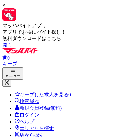
×
マッハバイトアプリ
アプリでお得にバイト探し！
無料ダウンロードはこちら
開く
0
キープ
メニュー
キープした求人を見る
0
検索履歴
新規会員登録(無料)
ログイン
ヘルプ
エリアから探す
駅から探す