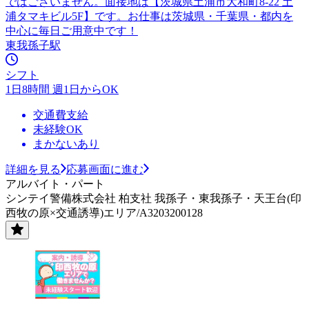
ではございません。面接地は【茨城県土浦市大和町8-22 土
浦タマキビル5F】です。お仕事は茨城県・千葉県・都内を
中心に毎日ご用意中です！
東我孫子駅
シフト
1日8時間 週1日からOK
交通費支給
未経験OK
まかないあり
詳細を見る
応募画面に進む
アルバイト・パート
シンテイ警備株式会社 柏支社 我孫子・東我孫子・天王台(印
西牧の原×交通誘導)エリア/A3203200128