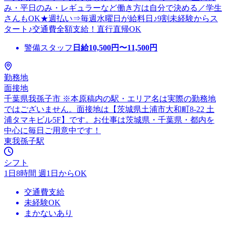
み・平日のみ・レギュラーなど働き方は自分で決める／学生
さんもOK★週払い⇒毎週水曜日が給料日♪9割未経験からス
タート♪交通費全額支給！直行直帰OK
警備スタッフ
日給
10,500
円〜
11,500
円
勤務地
面接地
千葉県我孫子市 ※本原稿内の駅・エリア名は実際の勤務地
ではございません。面接地は【茨城県土浦市大和町8-22 土
浦タマキビル5F】です。お仕事は茨城県・千葉県・都内を
中心に毎日ご用意中です！
東我孫子駅
シフト
1日8時間 週1日からOK
交通費支給
未経験OK
まかないあり