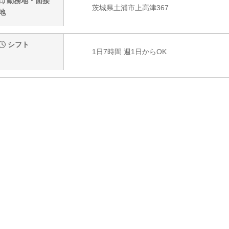
勤務地・面接
茨城県土浦市上高津367
地
シフト
1日7時間 週1日からOK