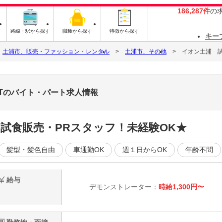
186,287件
の
す
路線・駅から探す
職種から探す
特徴から探す
キー
土浦市、販売・ファッション・レンタル
土浦市、その他
イオン土浦 試食
79Tのバイト・パート求人情報
の試食販売・PRスタッフ！未経験OK★
髪型・髪色自由
車通勤OK
週１日からOK
年齢不問
給与
デモンストレーター：
時給1,300円〜