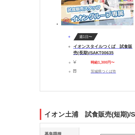
週1日〜
イオンスタイルつくば 試食販
売(長期)/SAKT00635
時給1,300円〜
茨城県つくば市
イオン土浦 試食販売(短期)/S
募集職種