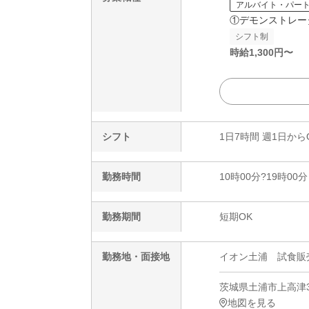
アルバイト・パー
①デモンストレー
シフト制
時給
1,300
円〜
シフト
1日7時間 週1日から
勤務時間
10時00分?19時00分
勤務期間
短期OK
勤務地・面接地
イオン土浦 試食販売(短
茨城県土浦市上高津3
地図を見る