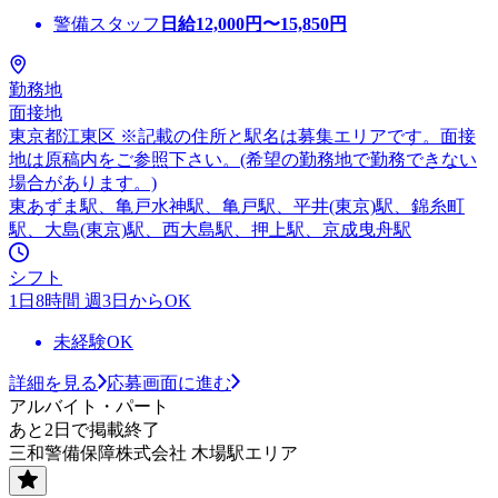
警備スタッフ
日給
12,000
円〜
15,850
円
勤務地
面接地
東京都江東区 ※記載の住所と駅名は募集エリアです。面接
地は原稿内をご参照下さい。(希望の勤務地で勤務できない
場合があります。)
東あずま駅、亀戸水神駅、亀戸駅、平井(東京)駅、錦糸町
駅、大島(東京)駅、西大島駅、押上駅、京成曳舟駅
シフト
1日8時間 週3日からOK
未経験OK
詳細を見る
応募画面に進む
アルバイト・パート
あと2日で掲載終了
三和警備保障株式会社 木場駅エリア