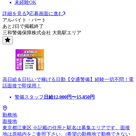
未経験OK
詳細を見る
応募画面に進む
アルバイト・パート
あと2日で掲載終了
三和警備保障株式会社 大島駅エリア
高日給＆日払いで稼げる日勤【交通警備】経験一切不問！電
話面接で即採用！
警備スタッフ
日給
12,000
円〜
15,850
円
勤務地
面接地
東京都江東区 ※記載の住所と駅名は募集エリアです。面接
地は原稿内をご参照下さい。(希望の勤務地で勤務できない