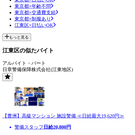
東京都×年齢不問
東京都×交通費支給
東京都×制服あり
江東区×日払いOK
もっと見る
江東区の似たバイト
アルバイト・パート
日章警備保障株式会社(江東地区)
【豊洲】高級マンション 施設警備 ≪日給最大19,620円≫
警備スタッフ
日給
20,800
円