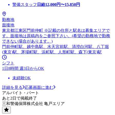
警備スタッフ
日給
12,000
円〜
15,850
円
勤務地
面接地
東京都江東区門前仲町 ※記載の住所と駅名は募集エリアで
す。面接地は原稿内をご参照下さい。(希望の勤務地で勤務
できない場合があります。)
門前仲町駅、越中島駅、水天宮前駅、清澄白河駅、八丁堀
(東京)駅、茅場町駅、浜町駅、人形町駅、森下(東京)駅
シフト
1日8時間 週3日からOK
未経験OK
詳細を見る
応募画面に進む
アルバイト・パート
あと2日で掲載終了
三和警備保障株式会社 亀戸エリア