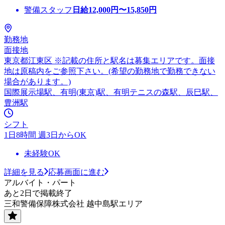
警備スタッフ
日給
12,000
円〜
15,850
円
勤務地
面接地
東京都江東区 ※記載の住所と駅名は募集エリアです。面接
地は原稿内をご参照下さい。(希望の勤務地で勤務できない
場合があります。)
国際展示場駅、有明(東京)駅、有明テニスの森駅、辰巳駅、
豊洲駅
シフト
1日8時間 週3日からOK
未経験OK
詳細を見る
応募画面に進む
アルバイト・パート
あと2日で掲載終了
三和警備保障株式会社 越中島駅エリア