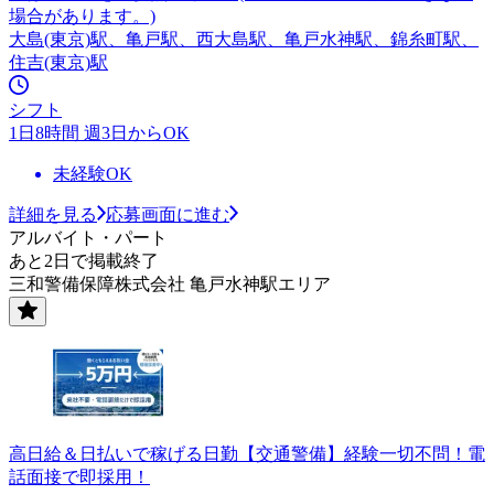
場合があります。)
大島(東京)駅、亀戸駅、西大島駅、亀戸水神駅、錦糸町駅、
住吉(東京)駅
シフト
1日8時間 週3日からOK
未経験OK
詳細を見る
応募画面に進む
アルバイト・パート
あと2日で掲載終了
三和警備保障株式会社 亀戸水神駅エリア
高日給＆日払いで稼げる日勤【交通警備】経験一切不問！電
話面接で即採用！