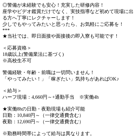
◎警備が未経験でも安心！充実した研修内容！
座学やビデオ鑑賞だけでなく、実技指導など初めて現場に出
る方へ丁寧にレクチャーします！
少しでもやってみたいと思ったら、お気軽にご応募を！
***
★当社では、即日面接や面接後の即入寮も可能です！
＜応募資格＞
18歳以上(警備業法に基づく)
※高校生不可
警備経験・年齢・前職は一切問いません！
「やってみたい！」「稼ぎたい」気持ちがあればOK♪
＜給与＞
ハーフ現場：4,660円～+通勤手当 ※実働4h
★実働8hの日勤・夜勤現場も紹介可能
日勤：10,840円～（一律交通費含む）
夜勤：12,690円～（一律交通費含む）
※勤務時間帯によって給与は異なります。