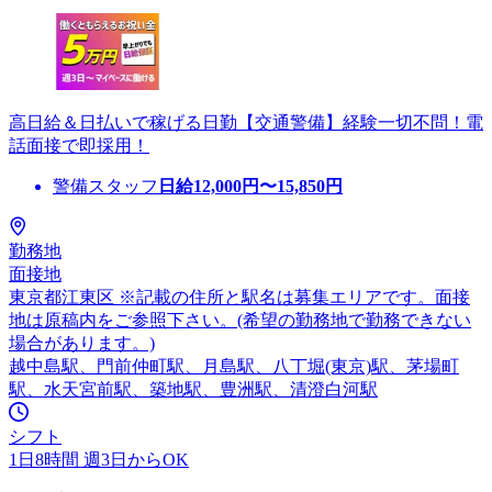
高日給＆日払いで稼げる日勤【交通警備】経験一切不問！電
話面接で即採用！
警備スタッフ
日給
12,000
円〜
15,850
円
勤務地
面接地
東京都江東区 ※記載の住所と駅名は募集エリアです。面接
地は原稿内をご参照下さい。(希望の勤務地で勤務できない
場合があります。)
越中島駅、門前仲町駅、月島駅、八丁堀(東京)駅、茅場町
駅、水天宮前駅、築地駅、豊洲駅、清澄白河駅
シフト
1日8時間 週3日からOK