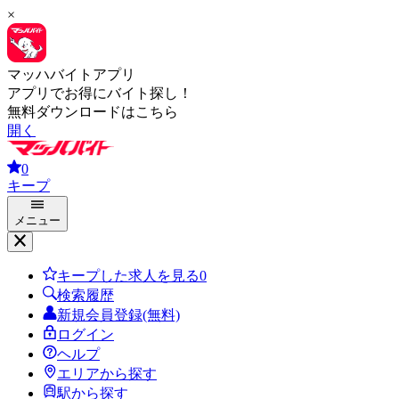
×
マッハバイトアプリ
アプリでお得にバイト探し！
無料ダウンロードはこちら
開く
0
キープ
メニュー
キープした求人を見る
0
検索履歴
新規会員登録(無料)
ログイン
ヘルプ
エリアから探す
駅から探す