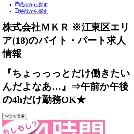
職種から探す
特徴から探す
株式会社ＭＫＲ ※江東区エリ
ア(18)のバイト・パート求人
情報
『ちょっっっとだけ働きたい
んだよなあ…』⇒午前か午後
の4hだけ勤務OK★
全て表示