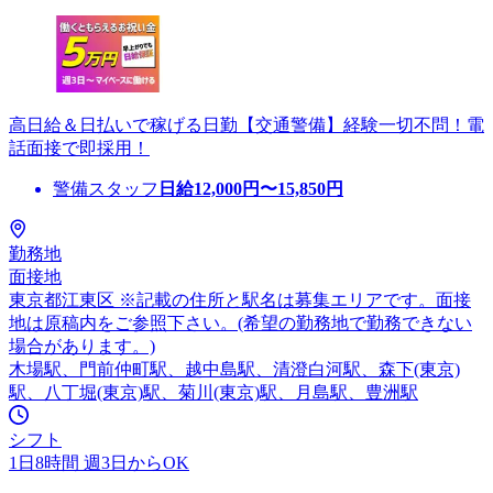
高日給＆日払いで稼げる日勤【交通警備】経験一切不問！電
話面接で即採用！
警備スタッフ
日給
12,000
円〜
15,850
円
勤務地
面接地
東京都江東区 ※記載の住所と駅名は募集エリアです。面接
地は原稿内をご参照下さい。(希望の勤務地で勤務できない
場合があります。)
木場駅、門前仲町駅、越中島駅、清澄白河駅、森下(東京)
駅、八丁堀(東京)駅、菊川(東京)駅、月島駅、豊洲駅
シフト
1日8時間 週3日からOK