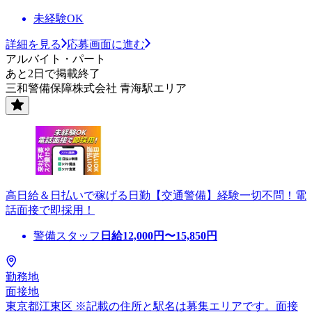
未経験OK
詳細を見る
応募画面に進む
アルバイト・パート
あと2日で掲載終了
三和警備保障株式会社 青海駅エリア
高日給＆日払いで稼げる日勤【交通警備】経験一切不問！電
話面接で即採用！
警備スタッフ
日給
12,000
円〜
15,850
円
勤務地
面接地
東京都江東区 ※記載の住所と駅名は募集エリアです。面接