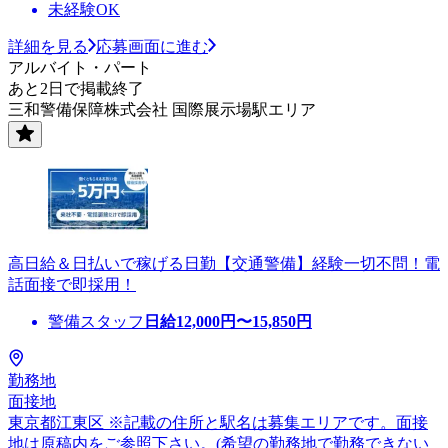
未経験OK
詳細を見る
応募画面に進む
アルバイト・パート
あと2日で掲載終了
三和警備保障株式会社 国際展示場駅エリア
高日給＆日払いで稼げる日勤【交通警備】経験一切不問！電
話面接で即採用！
警備スタッフ
日給
12,000
円〜
15,850
円
勤務地
面接地
東京都江東区 ※記載の住所と駅名は募集エリアです。面接
地は原稿内をご参照下さい。(希望の勤務地で勤務できない