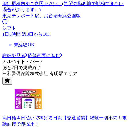
地は原稿内をご参照下さい。(希望の勤務地で勤務できない
場合があります。)
東京テレポート駅、お台場海浜公園駅
シフト
1日8時間 週3日からOK
未経験OK
詳細を見る
応募画面に進む
アルバイト・パート
あと2日で掲載終了
三和警備保障株式会社 有明駅エリア
高日給＆日払いで稼げる日勤【交通警備】経験一切不問！電
話面接で即採用！