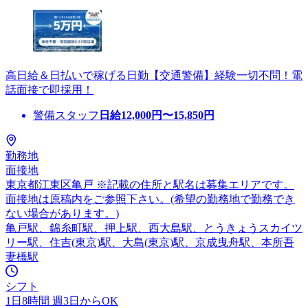
高日給＆日払いで稼げる日勤【交通警備】経験一切不問！電
話面接で即採用！
警備スタッフ
日給
12,000
円〜
15,850
円
勤務地
面接地
東京都江東区亀戸 ※記載の住所と駅名は募集エリアです。
面接地は原稿内をご参照下さい。(希望の勤務地で勤務でき
ない場合があります。)
亀戸駅、錦糸町駅、押上駅、西大島駅、とうきょうスカイツ
リー駅、住吉(東京)駅、大島(東京)駅、京成曳舟駅、本所吾
妻橋駅
シフト
1日8時間 週3日からOK