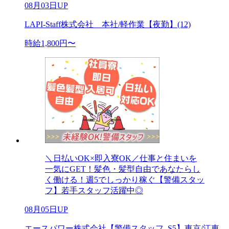
08月03日UP
LAPI-Staff株式会社 本社/軽作業【夜勤】(12)
時給1,800円〜
＼日払いOK×即入寮OK／仕事と住まいを
一気にGET！髪色・髪型自由であなたらし
く働ける！週5でしっかり稼ぐ【警備スタッ
フ】若手スタッフ活躍中◎
08月05日UP
エースパワー株式会社【警備スタッフ_S5】東京/江東