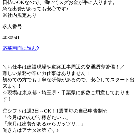
日払いOKなので、働いてスグお金が手に入ります。
急な出費があっても安心です♪
※社内規定あり
求人番号
4030941
応募画面に進む
＼お仕事は建設現場や道路工事周辺の交通誘導警備！／
難しい業務や辛い力仕事はありません！
初めての方でも丁寧な研修があるので、安心してスタート出
来ます！
☆現場は東京都・埼玉県・千葉県に多数ご用意しておりま
す！
◎シフトは週3日～OK！1週間毎の自己申告制☆
「今月はのんびり稼ぎたい…」
「来月は出費があるからガッツリ…」
働き方はアナタ次第です♪