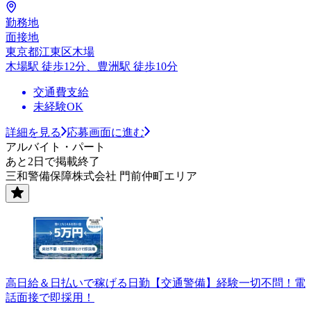
勤務地
面接地
東京都江東区木場
木場駅 徒歩12分、豊洲駅 徒歩10分
交通費支給
未経験OK
詳細を見る
応募画面に進む
アルバイト・パート
あと2日で掲載終了
三和警備保障株式会社 門前仲町エリア
高日給＆日払いで稼げる日勤【交通警備】経験一切不問！電
話面接で即採用！