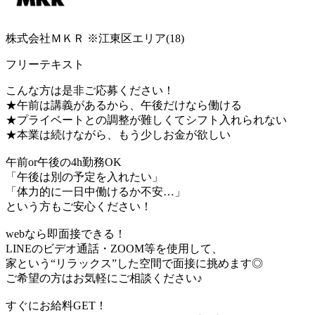
株式会社ＭＫＲ ※江東区エリア(18)
フリーテキスト
こんな方は是非ご応募ください！
★午前は講義があるから、午後だけなら働ける
★プライベートとの調整が難しくてシフト入れられない
★本業は続けながら、もう少しお金が欲しい
午前or午後の4h勤務OK
「午後は別の予定を入れたい」
「体力的に一日中働けるか不安…」
という方もご安心ください！
webなら即面接できる！
LINEのビデオ通話・ZOOM等を使用して、
家という“リラックス”した空間で面接に挑めます◎
ご希望の方はお気軽にご相談ください♪
すぐにお給料GET！