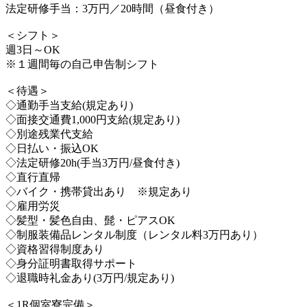
法定研修手当：3万円／20時間（昼食付き）
＜シフト＞
週3日～OK
※１週間毎の自己申告制シフト
＜待遇＞
◇通勤手当支給(規定あり)
◇面接交通費1,000円支給(規定あり)
◇別途残業代支給
◇日払い・振込OK
◇法定研修20h(手当3万円/昼食付き)
◇直行直帰
◇バイク・携帯貸出あり ※規定あり
◇雇用労災
◇髪型・髪色自由、髭・ピアスOK
◇制服装備品レンタル制度（レンタル料3万円あり）
◇資格習得制度あり
◇身分証明書取得サポート
◇退職時礼金あり(3万円/規定あり)
＜1R個室寮完備＞