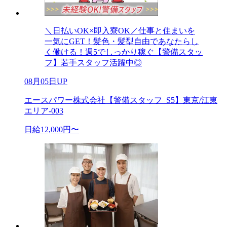
＼日払いOK×即入寮OK／仕事と住まいを
一気にGET！髪色・髪型自由であなたらし
く働ける！週5でしっかり稼ぐ【警備スタッ
フ】若手スタッフ活躍中◎
08月05日UP
エースパワー株式会社【警備スタッフ_S5】東京/江東
エリア-003
日給12,000円〜