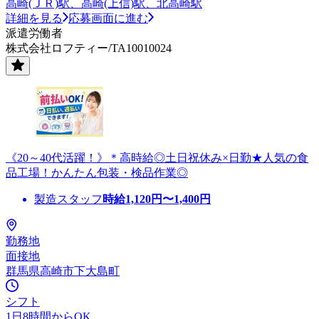
高崎(ＪＲ)駅、高崎(上信)駅、北高崎駅
詳細を見る
応募画面に進む
派遣労働者
株式会社ロフティー/TA10010024
《20～40代活躍！》＊高時給◎土日祝休み×日勤★人気の食
品工場！かんたん包装・検品作業◎
製造スタッフ
時給
1,120
円〜
1,400
円
勤務地
面接地
群馬県高崎市下大島町
シフト
1日8時間からOK