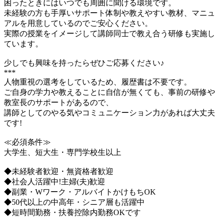
困ったときにはいつでも周囲に聞ける環境です。
未経験の方も手厚いサポート体制や教えやすい教材、マニュ
アルを用意しているのでご安心ください。
実際の授業をイメージして講師同士で教え合う研修も実施し
ています。
少しでも興味を持ったらぜひご応募ください♪
***
人物重視の選考をしているため、履歴書は不要です。
ご自身の学力や教えることに自信が無くても、事前の研修や
教室長のサポートがあるので、
講師としてのやる気やコミュニケーション力があれば大丈夫
です!
≪必須条件≫
大学生、短大生・専門学校生以上
◆未経験者歓迎・無資格者歓迎
◆社会人活躍中!主婦(夫)歓迎
◆副業・Wワーク・アルバイトかけもちOK
◆50代以上の中高年・シニア層も活躍中
◆短時間勤務・扶養控除内勤務OKです