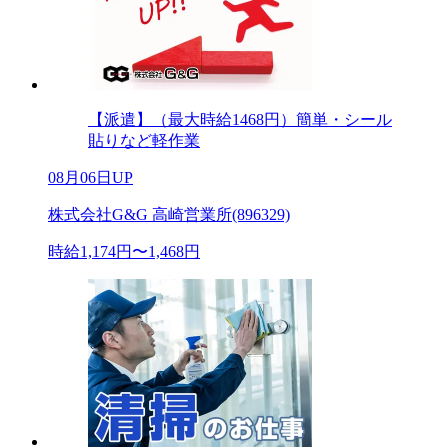
【派遣】（最大時給1468円）簡単・シール
貼りなど軽作業
08月06日UP
株式会社G&G 高崎営業所(896329)
時給1,174円〜1,468円