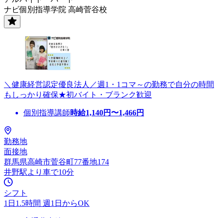
ナビ個別指導学院 高崎菅谷校
＼健康経営認定優良法人／週1・1コマ～の勤務で自分の時間
もしっかり確保★初バイト・ブランク歓迎
個別指導講師
時給
1,140
円〜
1,466
円
勤務地
面接地
群馬県高崎市菅谷町77番地174
井野駅より車で10分
シフト
1日1.5時間 週1日からOK