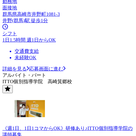
勤務地
面接地
群馬県高崎市井野町1081-3
井野(群馬)駅 徒歩1分
シフト
1日1.5時間 週1日からOK
交通費支給
未経験OK
詳細を見る
応募画面に進む
アルバイト・パート
ITTO個別指導学院 高崎箕郷校
《週1日、1日1コマからOK》研修あり♪ITTO個別指導学院の
講師募集