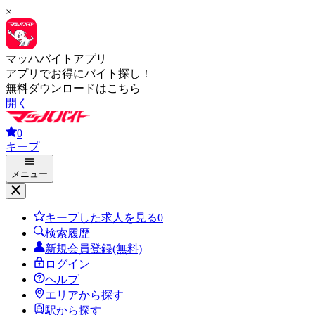
×
マッハバイトアプリ
アプリでお得にバイト探し！
無料ダウンロードはこちら
開く
0
キープ
メニュー
キープした求人を見る
0
検索履歴
新規会員登録(無料)
ログイン
ヘルプ
エリアから探す
駅から探す