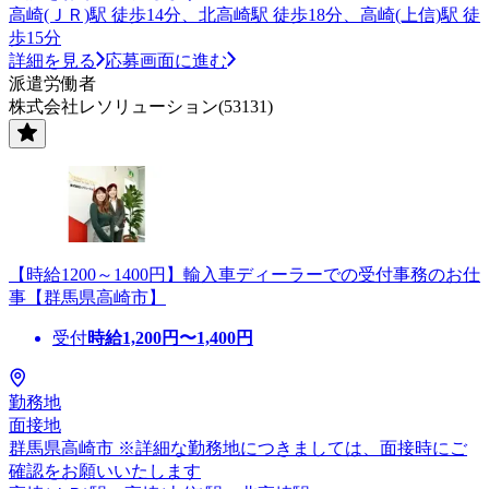
高崎(ＪＲ)駅 徒歩14分、北高崎駅 徒歩18分、高崎(上信)駅 徒
歩15分
詳細を見る
応募画面に進む
派遣労働者
株式会社レソリューション(53131)
【時給1200～1400円】輸入車ディーラーでの受付事務のお仕
事【群馬県高崎市】
受付
時給
1,200
円〜
1,400
円
勤務地
面接地
群馬県高崎市 ※詳細な勤務地につきましては、面接時にご
確認をお願いいたします