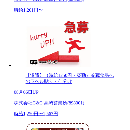
時給1,201円〜
【派遣】（時給1250円・昼勤）冷蔵食品へ
のラベル貼り・仕分け
08月06日UP
株式会社G&G 高崎営業所(898001)
時給1,250円〜1,563円