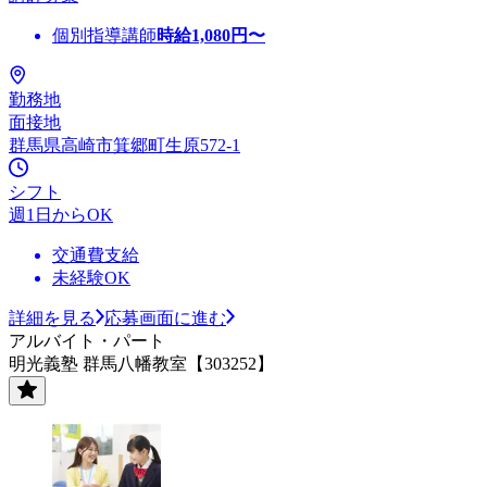
個別指導講師
時給
1,080
円〜
勤務地
面接地
群馬県高崎市箕郷町生原572-1
シフト
週1日からOK
交通費支給
未経験OK
詳細を見る
応募画面に進む
アルバイト・パート
明光義塾 群馬八幡教室【303252】