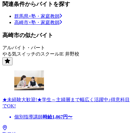
関連条件からバイトを探す
群馬県×塾・家庭教師
高崎市×塾・家庭教師
高崎市の似たバイト
アルバイト・パート
やる気スイッチのスクールIE 井野校
★未経験大歓迎!★学生～主婦層まで幅広く活躍中♪得意科目
でOK!
個別指導講師
時給
1,067
円〜