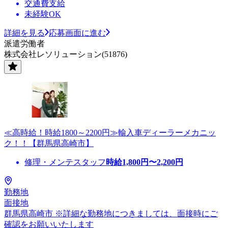
交通費支給
未経験OK
詳細を見る
応募画面に進む
派遣労働者
株式会社レソリューション(51876)
≪高時給！時給1800～2200円≫輸入車ディーラーメカニッ
ク！！【群馬県高崎市】
修理・メンテスタッフ
時給
1,800
円〜
2,200
円
勤務地
面接地
群馬県高崎市 ※詳細な勤務地につきましては、面接時にご
確認をお願いいたします