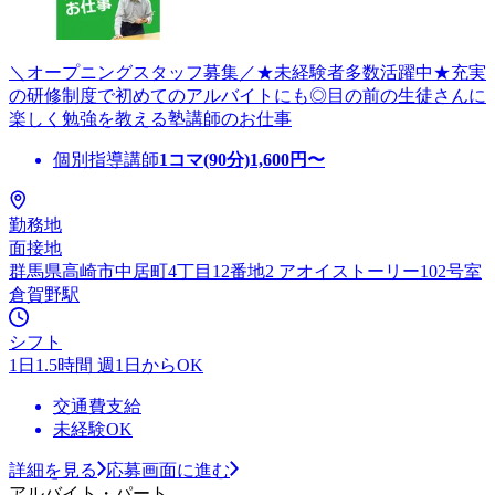
＼オープニングスタッフ募集／★未経験者多数活躍中★充実
の研修制度で初めてのアルバイトにも◎目の前の生徒さんに
楽しく勉強を教える塾講師のお仕事
個別指導講師
1コマ(90分)
1,600
円〜
勤務地
面接地
群馬県高崎市中居町4丁目12番地2 アオイストーリー102号室
倉賀野駅
シフト
1日1.5時間 週1日からOK
交通費支給
未経験OK
詳細を見る
応募画面に進む
アルバイト・パート