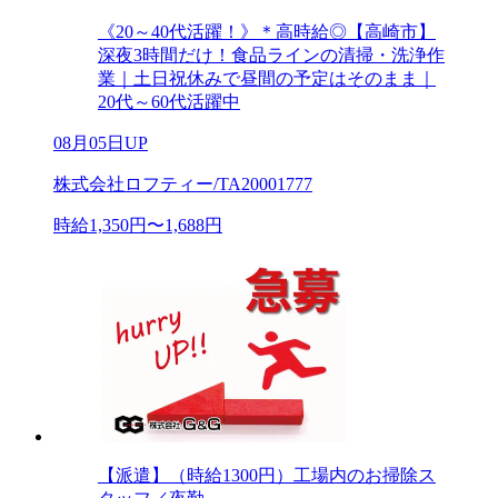
《20～40代活躍！》＊高時給◎【高崎市】
深夜3時間だけ！食品ラインの清掃・洗浄作
業｜土日祝休みで昼間の予定はそのまま｜
20代～60代活躍中
08月05日UP
株式会社ロフティー/TA20001777
時給1,350円〜1,688円
【派遣】（時給1300円）工場内のお掃除ス