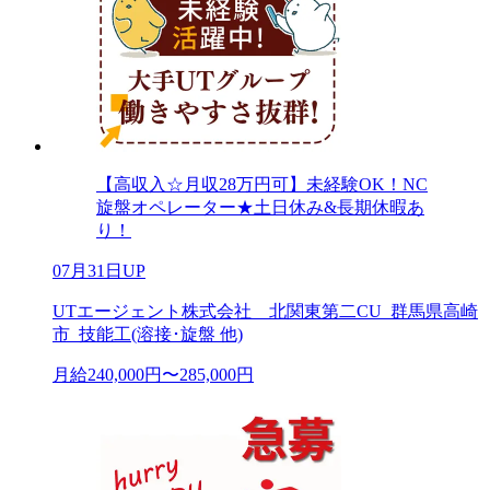
【高収入☆月収28万円可】未経験OK！NC
旋盤オペレーター★土日休み&長期休暇あ
り！
07月31日UP
UTエージェント株式会社 北関東第二CU_群馬県高崎
市_技能工(溶接･旋盤 他)
月給240,000円〜285,000円