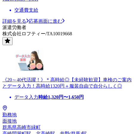
交通費支給
詳細を見る
応募画面に進む
派遣労働者
株式会社ロフティー/TA10019668
《20～40代活躍！》＊高時給◎【未経験歓迎】車検のご案内
とデータ入力！高時給1320円＋服装自由で自分らしく◎
データ入力
時給
1,320
円〜
1,650
円
勤務地
面接地
群馬県高崎市緑町
高崎問屋町駅、北高崎駅、井野(群馬)駅