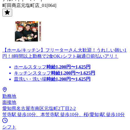
町田商店元塩町店_01[064]
【ホール/キッチン】フリーターさん大歓迎！うれしい賄い1
円！8時間以上勤務で2食OK♪シフト融通◎前払いアリ！
ホールスタッフ
時給
1,200
円〜
1,625
円
キッチンスタッフ
時給
1,200
円〜
1,625
円
皿洗い・洗い場
時給
1,200
円〜
1,625
円
勤務地
面接地
愛知県名古屋市南区元塩町2丁目2-2
笠寺駅 徒歩10分、本笠寺駅 徒歩10分、桜(愛知)駅 徒歩10分
シフト