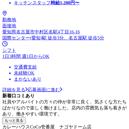
キッチンスタッフ
時給
1,200
円〜
勤務地
面接地
愛知県名古屋市中村区名駅4丁目16-16
国際センター(愛知)駅 徒歩3分、名古屋駅 徒歩5分
シフト
1日3時間 週1日からOK
交通費支給
未経験OK
まかないあり
詳細を見る
応募画面に進む
新着口コミあり
社員やアルバイトの方々の仲が非常に良く、気さくな方たち
ばかりなので楽しく働けました。店内の雰囲気も落ち着きが
あり、働きやすい環境です。
もっと見る
カレーハウスCoCo壱番屋 ナゴヤドーム店