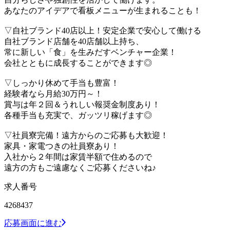
あなたのアイデアで看板メニューが生まれることも！
▽自社ブランド40店以上！安定企業で安心して働ける
自社ブランド店舗を40店舗以上持ち、
常に新しい「食」を生みだすベンチャー企業！
会社とともに成長することができます◎
▽しっかり休めて手当も豊富！
経験者なら月給30万円～！
賞与は年２回＆うれしい報奨金制度あり！
各種手当も充実で、ガッツリ稼げます◎
▽社員寮完備！遠方からのご応募も大歓迎！
家具・家電つきの社員寮あり！
入社から２年間は家賃半額で住めるので
遠方の方もご遠慮なくご応募くださいね♪
求人番号
4268437
応募画面に進む