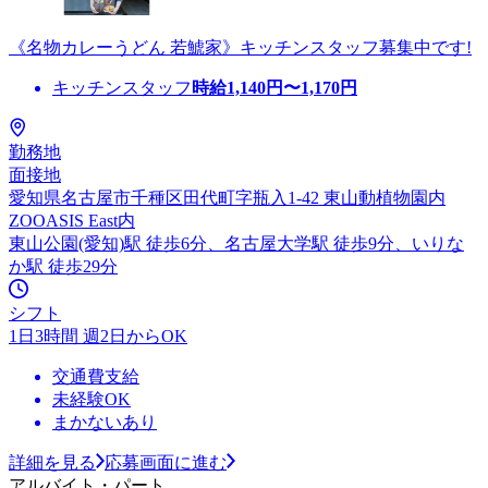
《名物カレーうどん 若鯱家》キッチンスタッフ募集中です!
キッチンスタッフ
時給
1,140
円〜
1,170
円
勤務地
面接地
愛知県名古屋市千種区田代町字瓶入1-42 東山動植物園内
ZOOASIS East内
東山公園(愛知)駅 徒歩6分、名古屋大学駅 徒歩9分、いりな
か駅 徒歩29分
シフト
1日3時間 週2日からOK
交通費支給
未経験OK
まかないあり
詳細を見る
応募画面に進む
アルバイト・パート