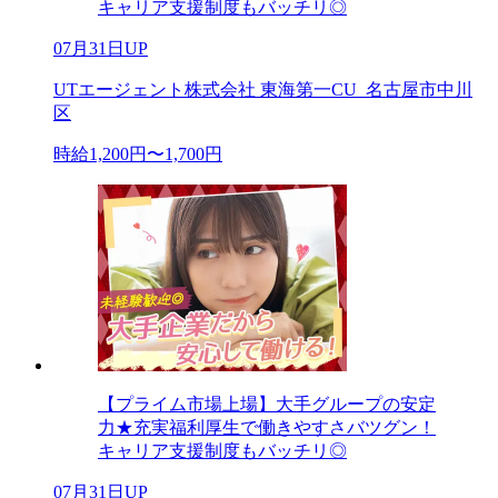
キャリア支援制度もバッチリ◎
07月31日UP
UTエージェント株式会社 東海第一CU_名古屋市中川
区
時給1,200円〜1,700円
【プライム市場上場】大手グループの安定
力★充実福利厚生で働きやすさバツグン！
キャリア支援制度もバッチリ◎
07月31日UP