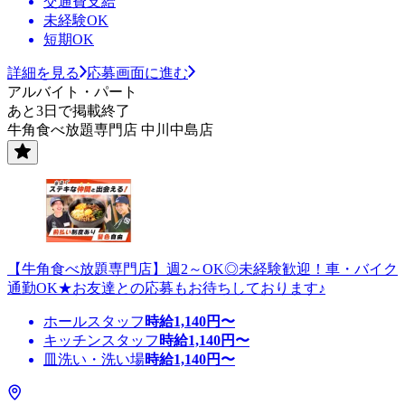
交通費支給
未経験OK
短期OK
詳細を見る
応募画面に進む
アルバイト・パート
あと3日で掲載終了
牛角食べ放題専門店 中川中島店
【牛角食べ放題専門店】週2～OK◎未経験歓迎！車・バイク
通勤OK★お友達との応募もお待ちしております♪
ホールスタッフ
時給
1,140
円〜
キッチンスタッフ
時給
1,140
円〜
皿洗い・洗い場
時給
1,140
円〜