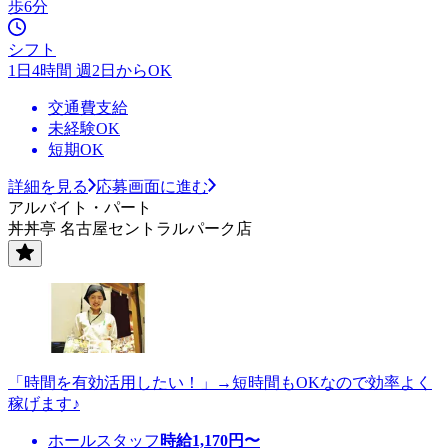
歩6分
シフト
1日4時間 週2日からOK
交通費支給
未経験OK
短期OK
詳細を見る
応募画面に進む
アルバイト・パート
丼丼亭 名古屋セントラルパーク店
「時間を有効活用したい！」→短時間もOKなので効率よく
稼げます♪
ホールスタッフ
時給
1,170
円〜