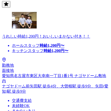
うれしい時給1,200円！おいしいまかない付き！！
ホールスタッフ
時給
1,200
円〜
キッチンスタッフ
時給
1,200
円〜
勤務地
面接地
愛知県名古屋市東区大幸南一丁目1番1号 ナゴヤドーム敷地
内
ナゴヤドーム前矢田駅 徒歩4分、大曽根駅 徒歩9分、矢田(愛
知)駅 徒歩9分
交通費支給
未経験OK
まかないあり