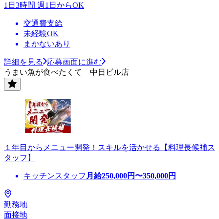
1日3時間 週1日からOK
交通費支給
未経験OK
まかないあり
詳細を見る
応募画面に進む
うまい魚が食べたくて 中日ビル店
１年目からメニュー開発！スキルを活かせる【料理長候補ス
タッフ】
キッチンスタッフ
月給
250,000
円〜
350,000
円
勤務地
面接地