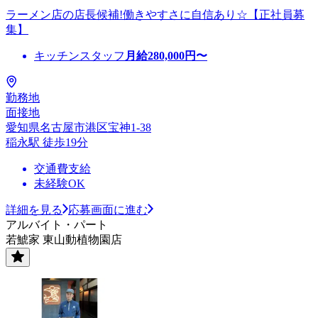
ラーメン店の店長候補!働きやすさに自信あり☆【正社員募
集】
キッチンスタッフ
月給
280,000
円〜
勤務地
面接地
愛知県名古屋市港区宝神1-38
稲永駅 徒歩19分
交通費支給
未経験OK
詳細を見る
応募画面に進む
アルバイト・パート
若鯱家 東山動植物園店