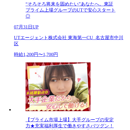
“そろそろ将来を固めたい”あなたへ。東証
プライム上場グループのUTで安心スタート
◎
07月31日UP
UTエージェント株式会社 東海第一CU_名古屋市中川
区
時給1,200円〜1,700円
【プライム市場上場】大手グループの安定
力★充実福利厚生で働きやすさバツグン！