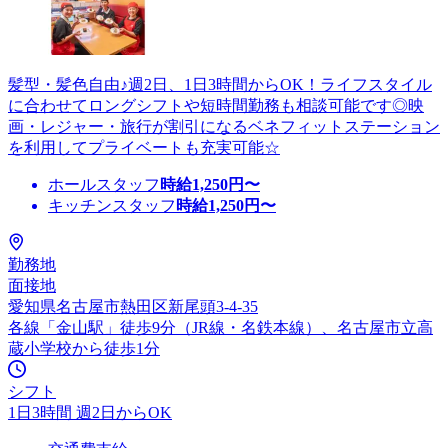
髪型・髪色自由♪週2日、1日3時間からOK！ライフスタイル
に合わせてロングシフトや短時間勤務も相談可能です◎映
画・レジャー・旅行が割引になるベネフィットステーション
を利用してプライベートも充実可能☆
ホールスタッフ
時給
1,250
円〜
キッチンスタッフ
時給
1,250
円〜
勤務地
面接地
愛知県名古屋市熱田区新尾頭3-4-35
各線「金山駅」徒歩9分（JR線・名鉄本線）、名古屋市立高
蔵小学校から徒歩1分
シフト
1日3時間 週2日からOK