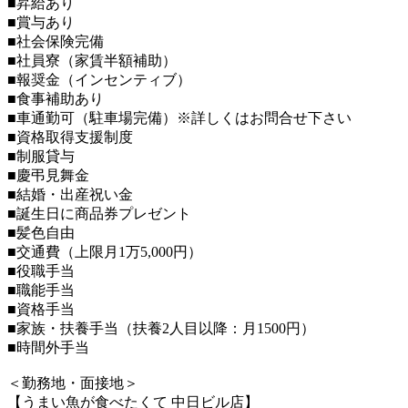
■昇給あり
■賞与あり
■社会保険完備
■社員寮（家賃半額補助）
■報奨金（インセンティブ）
■食事補助あり
■車通勤可（駐車場完備）※詳しくはお問合せ下さい
■資格取得支援制度
■制服貸与
■慶弔見舞金
■結婚・出産祝い金
■誕生日に商品券プレゼント
■髪色自由
■交通費（上限月1万5,000円）
■役職手当
■職能手当
■資格手当
■家族・扶養手当（扶養2人目以降：月1500円）
■時間外手当
＜勤務地・面接地＞
【うまい魚が食べたくて 中日ビル店】