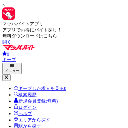
×
マッハバイトアプリ
アプリでお得にバイト探し！
無料ダウンロードはこちら
開く
0
キープ
メニュー
キープした求人を見る
0
検索履歴
新規会員登録(無料)
ログイン
ヘルプ
エリアから探す
駅から探す