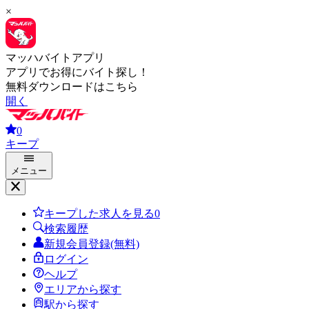
×
マッハバイトアプリ
アプリでお得にバイト探し！
無料ダウンロードはこちら
開く
0
キープ
メニュー
キープした求人を見る
0
検索履歴
新規会員登録(無料)
ログイン
ヘルプ
エリアから探す
駅から探す