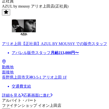
正社員
AZUL by moussy アリオ上田店(正社員)
アリオ上田【正社員】AZUL BY MOUSSY での販売スタッフ
アパレル販売スタッフ
月給
213,000
円〜
勤務地
面接地
長野県上田市天神3-5-1 アリオ上田 1F
交通費支給
詳細を見る
応募画面に進む
アルバイト・パート
ファイテンショップ イオン上田店