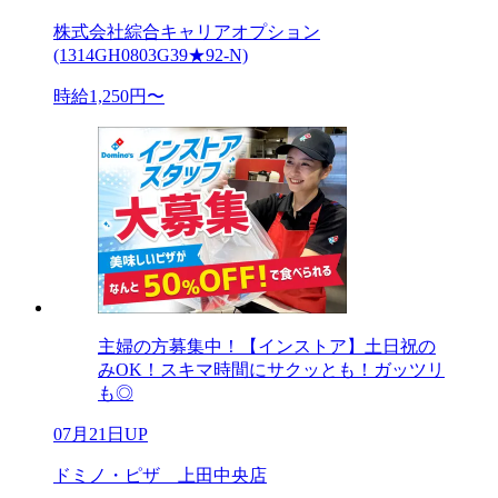
株式会社綜合キャリアオプション
(1314GH0803G39★92-N)
時給1,250円〜
主婦の方募集中！【インストア】土日祝の
みOK！スキマ時間にサクッとも！ガッツリ
も◎
07月21日UP
ドミノ・ピザ 上田中央店