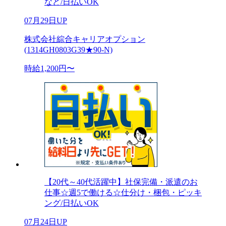
など/日払いOK
07月29日UP
株式会社綜合キャリアオプション
(1314GH0803G39★90-N)
時給1,200円〜
【20代～40代活躍中】社保完備・派遣のお
仕事☆週5で働ける☆仕分け・梱包・ピッキ
ング/日払いOK
07月24日UP