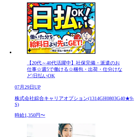
【20代～40代活躍中】社保完備・派遣のお
仕事☆週5で働ける☆梱包・出荷・仕分けな
ど/日払いOK
07月29日UP
株式会社綜合キャリアオプション(1314GH0803G40★9-
S)
時給1,350円〜