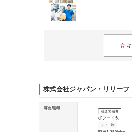
キ
株式会社ジャパン・リリーフ 広島
募集職種
派遣労働者
①フード系
シフト制
時給
1,250
円〜