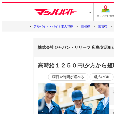
エリアから探
アルバイト・バイト求人TOP
島根県
出雲市
株式会社ジャパン・リリーフ 広島支店/hsl
高時給１２５０円/夕方から短
曜日や時間が選べる
週払いOK