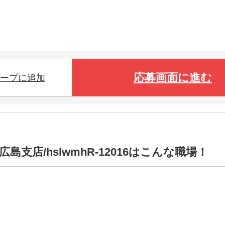
応募画面に進む
ープに追加
支店/hslwmhR-12016はこんな職場！