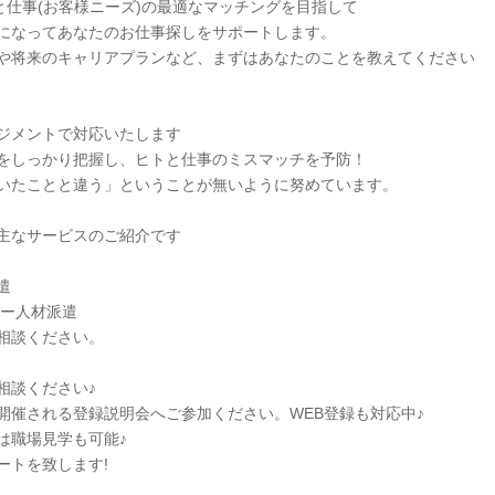
と仕事(お客様ニーズ)の最適なマッチングを目指して
になってあなたのお仕事探しをサポートします。
や将来のキャリアプランなど、まずはあなたのことを教えてください
ジメントで対応いたします
をしっかり把握し、ヒトと仕事のミスマッチを予防！
いたことと違う」ということが無いように努めています。
主なサービスのご紹介です
遣
ター人材派遣
相談ください。
相談ください♪
開催される登録説明会へご参加ください。WEB登録も対応中♪
は職場見学も可能♪
ートを致します!