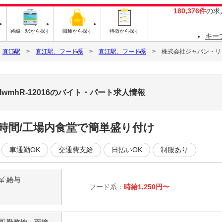
180,376件
の求
す
路線・駅から探す
職種から探す
特徴から探す
キー
直江駅
直江駅、フード系
直江駅、フード系
株式会社ジャパン・リリーフ
wmhR-12016のバイト・パート求人情報
時間/工場内食堂で簡単盛り付け
車通勤OK
交通費支給
日払いOK
制服あり
給与
フード系：
時給1,250円〜