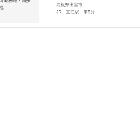
勤務地・面接
島根県出雲市
地
JR 直江駅 車5分