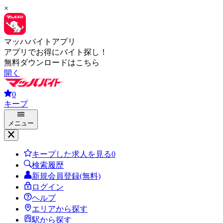
×
マッハバイトアプリ
アプリでお得にバイト探し！
無料ダウンロードはこちら
開く
0
キープ
メニュー
キープした求人を見る
0
検索履歴
新規会員登録(無料)
ログイン
ヘルプ
エリアから探す
駅から探す