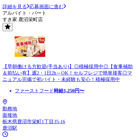
詳細を見る
応募画面に進む
アルバイト・パート
すき家 鹿沼栄町店
【早朝働ける方歓迎(手当あり)】◎積極採用中◎【食事補助
＆前払い有】週2・1日2h～OK！セルフレジで簡単接客◎マ
ニュアル完備で初バイト・未経験も安心！積極採用中
ファーストフード
時給
1,250
円〜
勤務地
面接地
栃木県鹿沼市栄町1丁目35-16
鹿沼駅