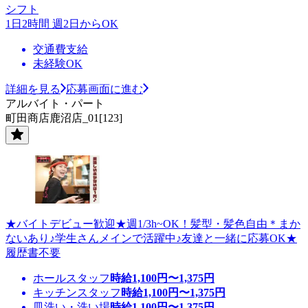
シフト
1日2時間 週2日からOK
交通費支給
未経験OK
詳細を見る
応募画面に進む
アルバイト・パート
町田商店鹿沼店_01[123]
★バイトデビュー歓迎★週1/3h~OK！髪型・髪色自由＊まか
ないあり♪学生さんメインで活躍中♪友達と一緒に応募OK★
履歴書不要
ホールスタッフ
時給
1,100
円〜
1,375
円
キッチンスタッフ
時給
1,100
円〜
1,375
円
皿洗い・洗い場
時給
1,100
円〜
1,375
円