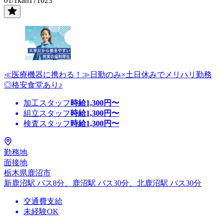
01/1kan171023
≪医療機器に携わる！≫日勤のみ×土日休みでメリハリ勤務
◎格安食堂あり♪
加工スタッフ
時給
1,300
円〜
組立スタッフ
時給
1,300
円〜
検査スタッフ
時給
1,300
円〜
勤務地
面接地
栃木県鹿沼市
新鹿沼駅 バス8分、鹿沼駅 バス30分、北鹿沼駅 バス30分
交通費支給
未経験OK