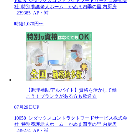
10058_シダックスコントラクトフードサービス株式会
社_特別養護老人ホーム かぬま四季の里 内厨房
_239385_AP・補
時給1,070円〜
【調理補助/アルバイト】資格を活かして働
こう！ブランクがある方も歓迎☆
07月29日UP
10058_シダックスコントラクトフードサービス株式会
社_特別養護老人ホーム かぬま四季の里 内厨房
_239274_AP・補