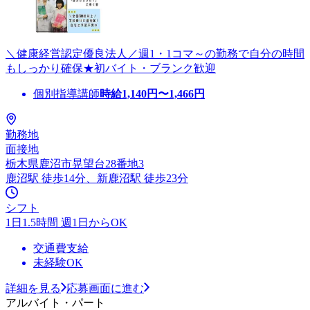
＼健康経営認定優良法人／週1・1コマ～の勤務で自分の時間
もしっかり確保★初バイト・ブランク歓迎
個別指導講師
時給
1,140
円〜
1,466
円
勤務地
面接地
栃木県鹿沼市晃望台28番地3
鹿沼駅 徒歩14分、新鹿沼駅 徒歩23分
シフト
1日1.5時間 週1日からOK
交通費支給
未経験OK
詳細を見る
応募画面に進む
アルバイト・パート