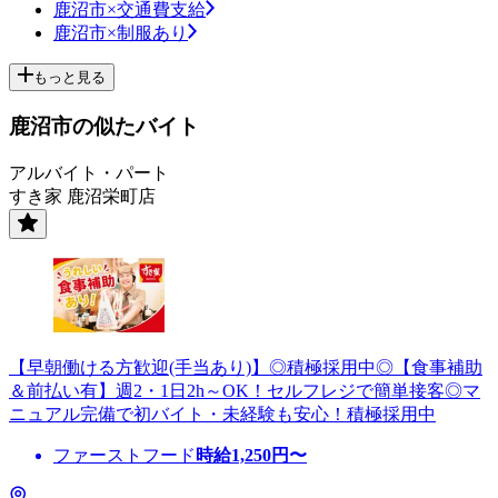
鹿沼市×交通費支給
鹿沼市×制服あり
もっと見る
鹿沼市の似たバイト
アルバイト・パート
すき家 鹿沼栄町店
【早朝働ける方歓迎(手当あり)】◎積極採用中◎【食事補助
＆前払い有】週2・1日2h～OK！セルフレジで簡単接客◎マ
ニュアル完備で初バイト・未経験も安心！積極採用中
ファーストフード
時給
1,250
円〜