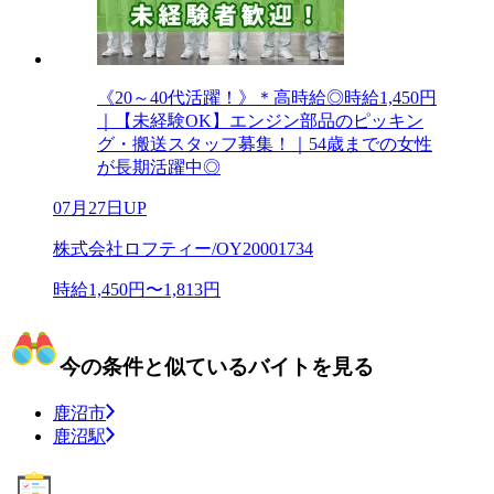
《20～40代活躍！》＊高時給◎時給1,450円
｜【未経験OK】エンジン部品のピッキン
グ・搬送スタッフ募集！｜54歳までの女性
が長期活躍中◎
07月27日UP
株式会社ロフティー/OY20001734
時給1,450円〜1,813円
今の条件と似ているバイトを見る
鹿沼市
鹿沼駅