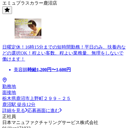
エミュプラスカラー鹿沼店
日曜定休！16時15分までの短時間勤務！平日のみ、扶養内な
どの選択OK！程よい客数、程よい業務量、無理をしないで
働けます！
美容師
時給
1,200
円〜
1,600
円
勤務地
面接地
栃木県鹿沼市上野町２９９－２５
鹿沼駅 徒歩12分
詳細を見る
応募画面に進む
正社員
日本マニュファクチャリングサービス株式会社