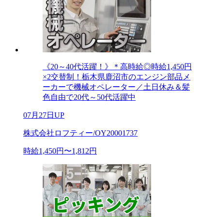
《20～40代活躍！》＊高時給◎時給1,450円
×2交替制！栃木県鹿沼市のエンジン部品メ
ーカーで機械オペレーター／土日休み＆髪
色自由で20代～50代活躍中
07月27日UP
株式会社ロフティー/OY20001737
時給1,450円〜1,812円