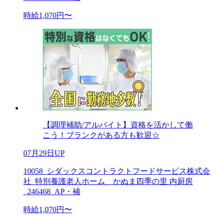
時給1,070円〜
【調理補助/アルバイト】資格を活かして働
こう！ブランクがある方も歓迎☆
07月29日UP
10058_シダックスコントラクトフードサービス株式会
社_特別養護老人ホーム かぬま四季の里 内厨房
_246468_AP・補
時給1,070円〜