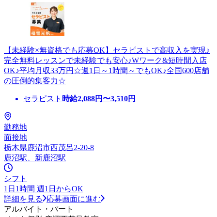
【未経験×無資格でも応募OK】セラピストで高収入を実現♪
完全無料レッスンで未経験でも安心♪Wワーク&短時間入店
OK♪平均月収33万円☆週1日～1時間～でもOK♪全国600店舗
の圧倒的集客力☆
セラピスト
時給
2,088
円〜
3,510
円
勤務地
面接地
栃木県鹿沼市西茂呂2-20-8
鹿沼駅、新鹿沼駅
シフト
1日1時間 週1日からOK
詳細を見る
応募画面に進む
アルバイト・パート