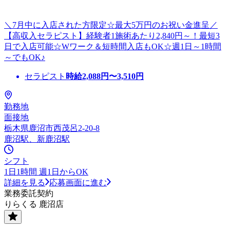
＼7月中に入店された方限定☆最大5万円のお祝い金進呈／
【高収入セラピスト】経験者1施術あたり2,840円～！最短3
日で入店可能☆Wワーク＆短時間入店もOK☆週1日～1時間
～でもOK♪
セラピスト
時給
2,088
円〜
3,510
円
勤務地
面接地
栃木県鹿沼市西茂呂2-20-8
鹿沼駅、新鹿沼駅
シフト
1日1時間 週1日からOK
詳細を見る
応募画面に進む
業務委託契約
りらくる 鹿沼店