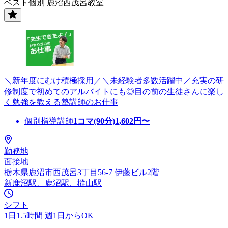
ベスト個別 鹿沼西茂呂教室
＼新年度にむけ積極採用／＼未経験者多数活躍中／充実の研
修制度で初めてのアルバイトにも◎目の前の生徒さんに楽し
く勉強を教える塾講師のお仕事
個別指導講師
1コマ(90分)
1,602
円〜
勤務地
面接地
栃木県鹿沼市西茂呂3丁目56-7 伊藤ビル2階
新鹿沼駅、鹿沼駅、樅山駅
シフト
1日1.5時間 週1日からOK