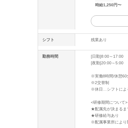
時給
1,250
円〜
シフト
残業あり
勤務時間
[日勤]8:00～17:00
[夜勤]20:00～5:00
※実働8時間/休憩60
※2交替制
※休日…シフトによ
<研修期間について>
★配属先が決まるま
★研修給与あり
※配属事業所により