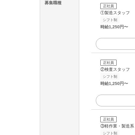
募集職種
正社員
①製造スタッフ
シフト制
時給
1,250
円〜
正社員
②検査スタッフ
シフト制
時給
1,250
円〜
正社員
③軽作業・製造系
シフト制