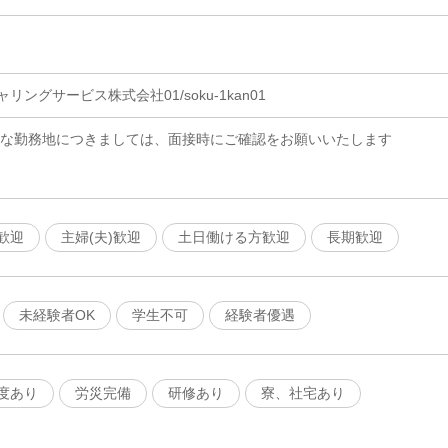
ングサービス株式会社01/soku-1kan01
細な勤務地につきましては、面接時にご確認をお願いいたします
歓迎
主婦(夫)歓迎
土日働ける方歓迎
長期歓迎
未経験者OK
学生不可
経験者優遇
度あり
労災完備
研修あり
寮、社宅あり