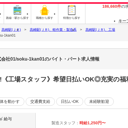
186,660件
の
す
路線・駅から探す
職種から探す
特徴から探す
キー
高崎駅(ＪＲ)
高崎駅(ＪＲ)、軽作業・製造系
高崎駅(ＪＲ)、工場
1kan01
01/soku-1kan01のバイト・パート求人情報
!《工場スタッフ》希望日払いOK◎充実の福
体を動かす
交通費支給
日払いOK
未経験歓迎
給与
製造スタッフ：
時給1,250円〜