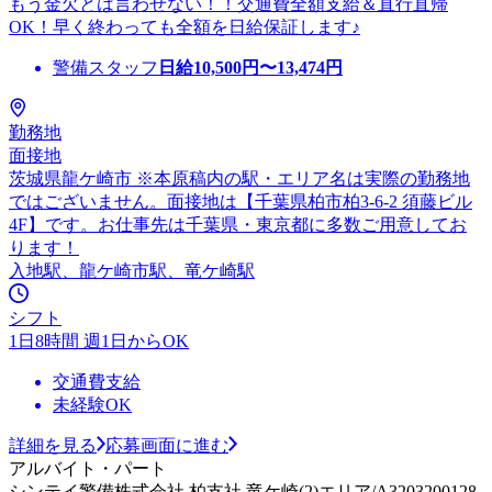
もう金欠とは言わせない！！交通費全額支給＆直行直帰
OK！早く終わっても全額を日給保証します♪
警備スタッフ
日給
10,500
円〜
13,474
円
勤務地
面接地
茨城県龍ケ崎市 ※本原稿内の駅・エリア名は実際の勤務地
ではございません。面接地は【千葉県柏市柏3-6-2 須藤ビル
4F】です。お仕事先は千葉県・東京都に多数ご用意してお
ります！
入地駅、龍ケ崎市駅、竜ケ崎駅
シフト
1日8時間 週1日からOK
交通費支給
未経験OK
詳細を見る
応募画面に進む
アルバイト・パート
シンテイ警備株式会社 柏支社 竜ケ崎(2)エリア/A3203200128