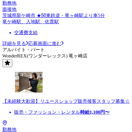
勤務地
面接地
茨城県龍ケ崎市 ★関東鉄道・竜ヶ崎駅より車5分
竜ケ崎駅、入地駅、佐貫駅
交通費支給
詳細を見る
応募画面に進む
アルバイト・パート
WonderREX(ワンダーレックス) 竜ヶ崎店
【未経験大歓迎】リユースショップ販売接客スタッフ募集☆
販売・ファッション・レンタル
時給
1,100
円〜
勤務地