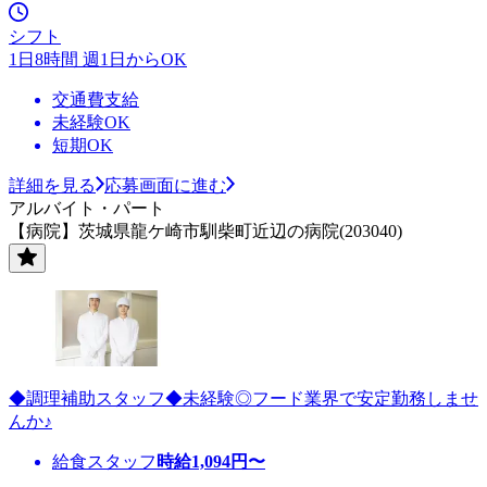
シフト
1日8時間 週1日からOK
交通費支給
未経験OK
短期OK
詳細を見る
応募画面に進む
アルバイト・パート
【病院】茨城県龍ケ崎市馴柴町近辺の病院(203040)
◆調理補助スタッフ◆未経験◎フード業界で安定勤務しませ
んか♪
給食スタッフ
時給
1,094
円〜