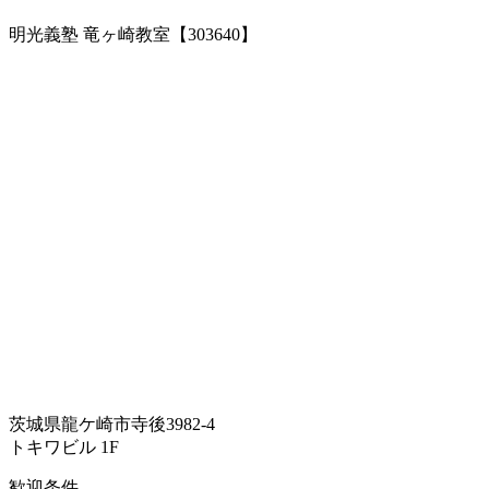
明光義塾 竜ヶ崎教室【303640】
茨城県龍ケ崎市寺後3982-4
トキワビル 1F
歓迎条件