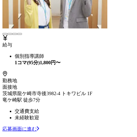
給与
個別指導講師
1コマ(95分)
1,800
円〜
勤務地
面接地
茨城県龍ケ崎市寺後3982-4 トキワビル 1F
竜ケ崎駅 徒歩7分
交通費支給
未経験歓迎
応募画面に進む