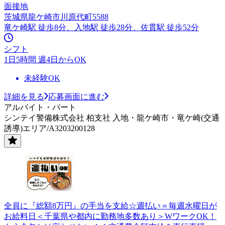
面接地
茨城県龍ケ崎市川原代町5588
竜ケ崎駅 徒歩8分、入地駅 徒歩28分、佐貫駅 徒歩52分
シフト
1日5時間 週4日からOK
未経験OK
詳細を見る
応募画面に進む
アルバイト・パート
シンテイ警備株式会社 柏支社 入地・龍ケ崎市・竜ケ崎(交通
誘導)エリア/A3203200128
全員に『総額8万円』の手当を支給☆週払い＝毎週水曜日が
お給料日＜千葉県や都内に勤務地多数あり＞WワークOK！