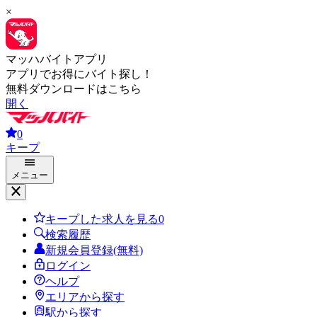
×
マッハバイトアプリ
アプリでお得にバイト探し！
無料ダウンロードはこちら
開く
0
キープ
メニュー
キープした求人を見る
0
検索履歴
新規会員登録(無料)
ログイン
ヘルプ
エリアから探す
駅から探す