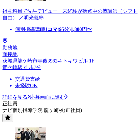
得意科目で先生デビュー！未経験が活躍中の塾講師（シフト
自由） ／明光義塾
個別指導講師
1コマ(95分)
1,800
円〜
勤務地
面接地
茨城県龍ケ崎市寺後3982-4 トキワビル 1F
竜ケ崎駅 徒歩7分
交通費支給
未経験OK
詳細を見る
応募画面に進む
正社員
ナビ個別指導学院 龍ヶ崎校(正社員)