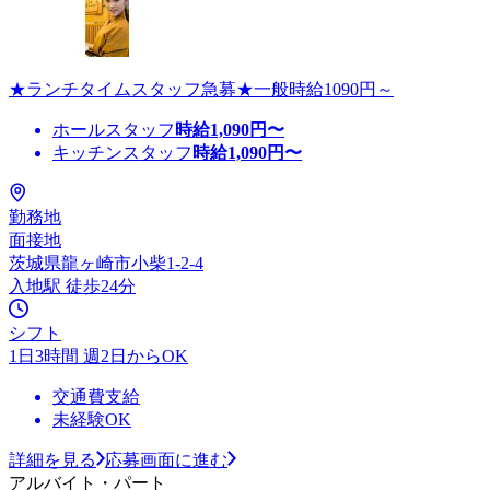
★ランチタイムスタッフ急募★一般時給1090円～
ホールスタッフ
時給
1,090
円〜
キッチンスタッフ
時給
1,090
円〜
勤務地
面接地
茨城県龍ヶ崎市小柴1-2-4
入地駅 徒歩24分
シフト
1日3時間 週2日からOK
交通費支給
未経験OK
詳細を見る
応募画面に進む
アルバイト・パート