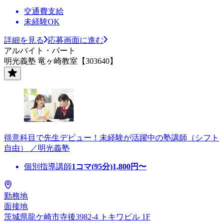
交通費支給
未経験OK
詳細を見る
応募画面に進む
アルバイト・パート
明光義塾 竜ヶ崎教室【303640】
得意科目で先生デビュー！未経験が活躍中の塾講師（シフト
自由） ／明光義塾
個別指導講師
1コマ(95分)
1,800
円〜
勤務地
面接地
茨城県龍ケ崎市寺後3982-4 トキワビル 1F