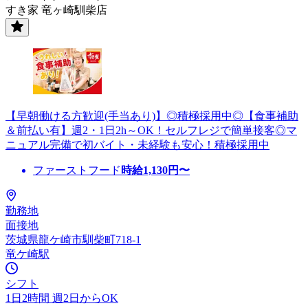
すき家 竜ヶ崎馴柴店
【早朝働ける方歓迎(手当あり)】◎積極採用中◎【食事補助
＆前払い有】週2・1日2h～OK！セルフレジで簡単接客◎マ
ニュアル完備で初バイト・未経験も安心！積極採用中
ファーストフード
時給
1,130
円〜
勤務地
面接地
茨城県龍ケ崎市馴柴町718-1
竜ケ崎駅
シフト
1日2時間 週2日からOK