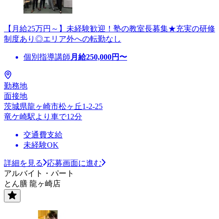
【月給25万円～】未経験歓迎！塾の教室長募集★充実の研修
制度あり◎エリア外への転勤なし
個別指導講師
月給
250,000
円〜
勤務地
面接地
茨城県龍ヶ崎市松ヶ丘1-2-25
竜ケ崎駅より車で12分
交通費支給
未経験OK
詳細を見る
応募画面に進む
アルバイト・パート
とん膳 龍ヶ崎店