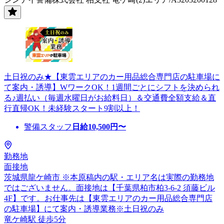
土日祝のみ★【東雲エリアのカー用品総合専門店の駐車場に
て案内・誘導】WワークOK！1週間ごとにシフトを決められ
る♪週払い（毎週水曜日がお給料日）＆交通費全額支給＆直
行直帰OK！未経験スタート9割以上！
警備スタッフ
日給
10,500
円〜
勤務地
面接地
茨城県龍ケ崎市 ※本原稿内の駅・エリア名は実際の勤務地
ではございません。面接地は【千葉県柏市柏3-6-2 須藤ビル
4F】です。お仕事先は【東雲エリアのカー用品総合専門店
の駐車場】にて案内・誘導業務※土日祝のみ
竜ケ崎駅 徒歩5分