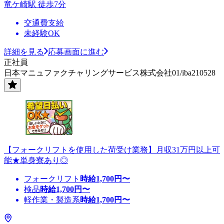
竜ケ崎駅 徒歩7分
交通費支給
未経験OK
詳細を見る
応募画面に進む
正社員
日本マニュファクチャリングサービス株式会社01/iba210528
【フォークリフトを使用した荷受け業務】月収31万円以上可
能★単身寮あり◎
フォークリフト
時給
1,700
円〜
検品
時給
1,700
円〜
軽作業・製造系
時給
1,700
円〜