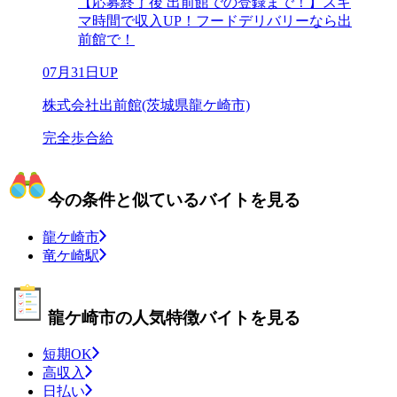
【応募終了後 出前館での登録まで！】スキ
マ時間で収入UP！フードデリバリーなら出
前館で！
07月31日UP
株式会社出前館(茨城県龍ケ崎市)
完全歩合給
今の条件と似ているバイトを見る
龍ケ崎市
竜ケ崎駅
龍ケ崎市の人気特徴バイトを見る
短期OK
高収入
日払い