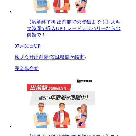
【応募終了後 出前館での登録まで！】スキ
マ時間で収入UP！フードデリバリーなら出
前館で！
07月31日UP
株式会社出前館(茨城県龍ケ崎市)
完全歩合給