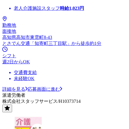
老人介護施設スタッフ
時給
1,023
円
勤務地
面接地
高知県高知市東雲町8-43
とさでん交通「知寄町三丁目駅」から徒歩約1分
シフト
週2日からOK
交通費支給
未経験OK
詳細を見る
応募画面に進む
派遣労働者
株式会社スタッフサービス/H10373714