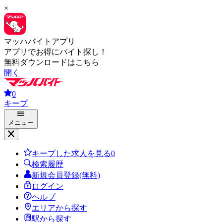
×
マッハバイトアプリ
アプリでお得にバイト探し！
無料ダウンロードはこちら
開く
0
キープ
メニュー
キープした求人を見る
0
検索履歴
新規会員登録(無料)
ログイン
ヘルプ
エリアから探す
駅から探す