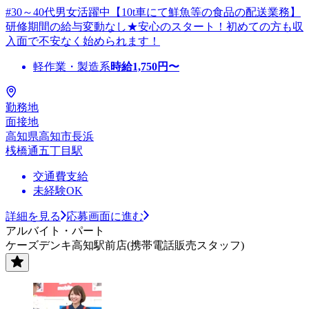
#30～40代男女活躍中【10t車にて鮮魚等の食品の配送業務】
研修期間の給与変動なし★安心のスタート！初めての方も収
入面で不安なく始められます！
軽作業・製造系
時給
1,750
円〜
勤務地
面接地
高知県高知市長浜
桟橋通五丁目駅
交通費支給
未経験OK
詳細を見る
応募画面に進む
アルバイト・パート
ケーズデンキ高知駅前店(携帯電話販売スタッフ)