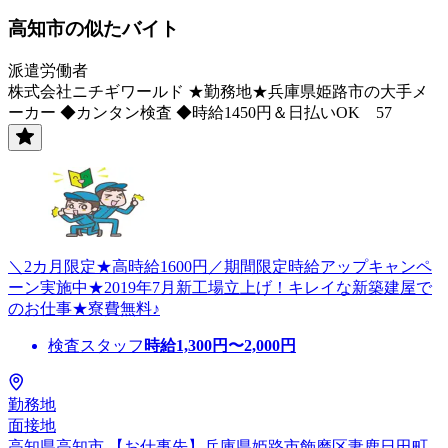
高知市の似たバイト
派遣労働者
株式会社ニチギワールド ★勤務地★兵庫県姫路市の大手メ
ーカー ◆カンタン検査 ◆時給1450円＆日払いOK 57
＼2カ月限定★高時給1600円／期間限定時給アップキャンペ
ーン実施中★2019年7月新工場立上げ！キレイな新築建屋で
のお仕事★寮費無料♪
検査スタッフ
時給
1,300
円〜
2,000
円
勤務地
面接地
高知県高知市 【お仕事先】兵庫県姫路市飾磨区妻鹿日田町