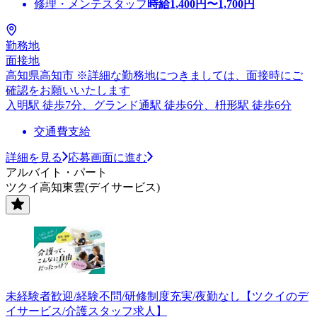
修理・メンテスタッフ
時給
1,400
円〜
1,700
円
勤務地
面接地
高知県高知市 ※詳細な勤務地につきましては、面接時にご
確認をお願いいたします
入明駅 徒歩7分、グランド通駅 徒歩6分、枡形駅 徒歩6分
交通費支給
詳細を見る
応募画面に進む
アルバイト・パート
ツクイ高知東雲(デイサービス)
未経験者歓迎/経験不問/研修制度充実/夜勤なし【ツクイのデ
イサービス/介護スタッフ求人】