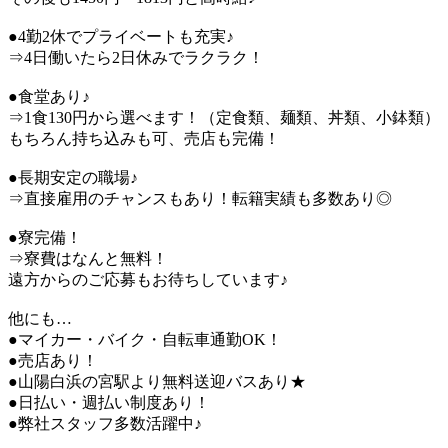
●4勤2休でプライベートも充実♪
⇒4日働いたら2日休みでラクラク！
●食堂あり♪
⇒1食130円から選べます！（定食類、麺類、丼類、小鉢類）
もちろん持ち込みも可、売店も完備！
●長期安定の職場♪
⇒直接雇用のチャンスもあり！転籍実績も多数あり◎
●寮完備！
⇒寮費はなんと無料！
遠方からのご応募もお待ちしています♪
他にも…
●マイカー・バイク・自転車通勤OK！
●売店あり！
●山陽白浜の宮駅より無料送迎バスあり★
●日払い・週払い制度あり！
●弊社スタッフ多数活躍中♪