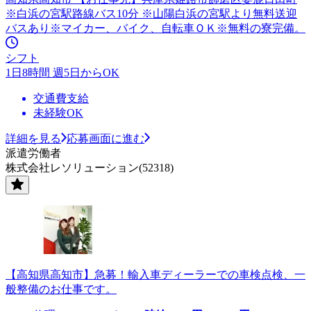
※白浜の宮駅路線バス10分 ※山陽白浜の宮駅より無料送迎
バスあり※マイカー、バイク、自転車ＯＫ※無料の寮完備。
シフト
1日8時間 週5日からOK
交通費支給
未経験OK
詳細を見る
応募画面に進む
派遣労働者
株式会社レソリューション(52318)
【高知県高知市】急募！輸入車ディーラーでの車検点検、一
般整備のお仕事です。