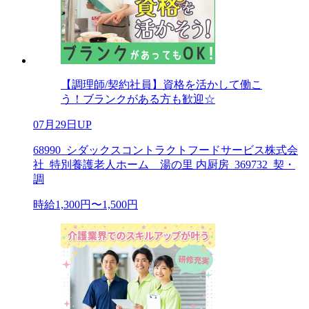
【調理師/契約社員】資格を活かして働こ
う！ブランクがある方も歓迎☆
07月29日UP
68990_シダックスコントラクトフードサービス株式会
社_特別養護老人ホーム 湯の里 内厨房_369732_契・
調
時給1,300円〜1,500円