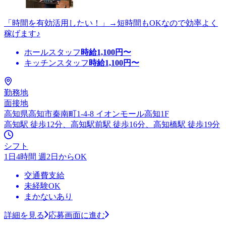
「時間を有効活用したい！」→短時間もOKなので効率よく
稼げます♪
ホールスタッフ
時給
1,100
円〜
キッチンスタッフ
時給
1,100
円〜
勤務地
面接地
高知県高知市秦南町1-4-8 イオンモール高知1F
高知駅 徒歩12分、高知駅前駅 徒歩16分、高知橋駅 徒歩19分
シフト
1日4時間 週2日からOK
交通費支給
未経験OK
まかないあり
詳細を見る
応募画面に進む