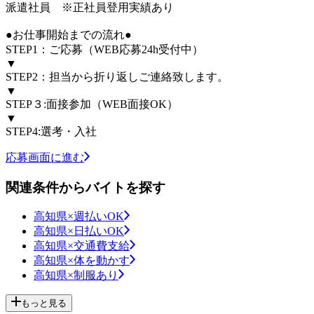
派遣社員 ※正社員登用実績あり
●お仕事開始までの流れ●
STEP1：ご応募（WEB応募24h受付中）
▼
STEP2：担当から折り返しご連絡致します。
▼
STEP３:面接参加（WEB面接OK）
▼
STEP4:選考・入社
応募画面に進む
関連条件からバイトを探す
高知県×週払いOK
高知県×日払いOK
高知県×交通費支給
高知県×体を動かす
高知県×制服あり
もっと見る