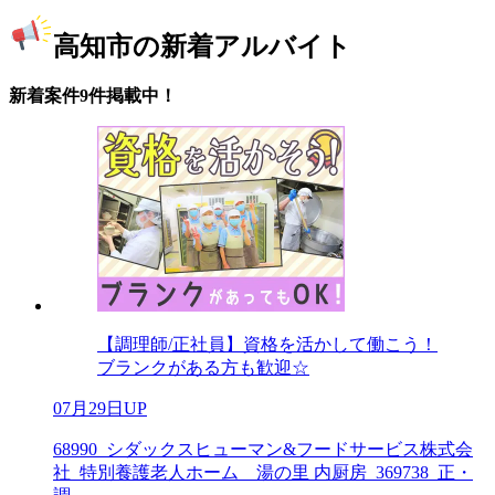
高知市の新着アルバイト
新着案件9件掲載中！
【調理師/正社員】資格を活かして働こう！
ブランクがある方も歓迎☆
07月29日UP
68990_シダックスヒューマン&フードサービス株式会
社_特別養護老人ホーム 湯の里 内厨房_369738_正・