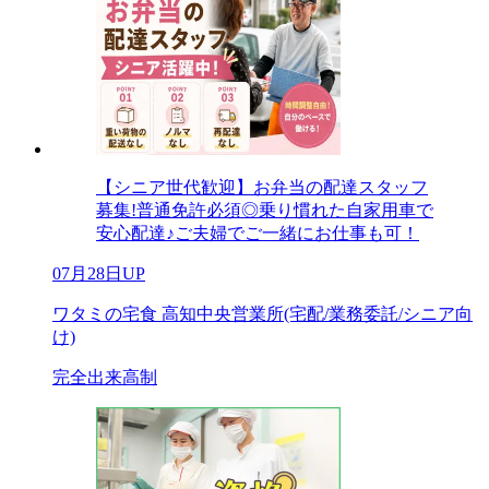
【シニア世代歓迎】お弁当の配達スタッフ
募集!普通免許必須◎乗り慣れた自家用車で
安心配達♪ご夫婦でご一緒にお仕事も可！
07月28日UP
ワタミの宅食 高知中央営業所(宅配/業務委託/シニア向
け)
完全出来高制