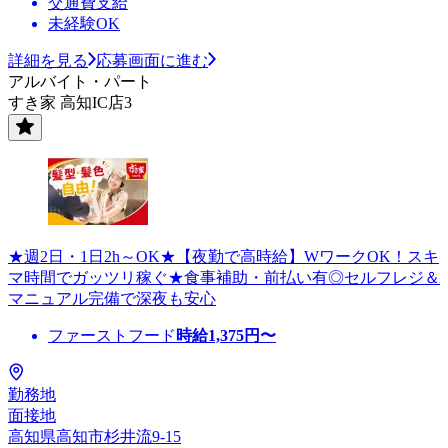
交通費支給
未経験OK
詳細を見る
応募画面に進む
アルバイト・パート
すき家 高知IC店3
★週2日・1日2h～OK★【夜勤で高時給】WワークOK！スキ
マ時間でガッツリ稼ぐ★食事補助・前払い有◎セルフレジ＆
マニュアル完備で深夜も安心
ファーストフード
時給
1,375
円〜
勤務地
面接地
高知県高知市杉井流9-15