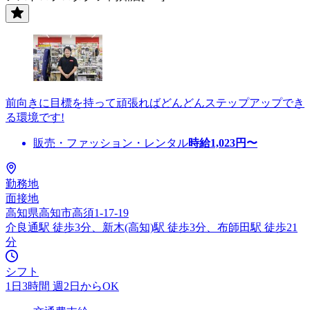
前向きに目標を持って頑張ればどんどんステップアップでき
る環境です!
販売・ファッション・レンタル
時給
1,023
円〜
勤務地
面接地
高知県高知市高須1-17-19
介良通駅 徒歩3分、新木(高知)駅 徒歩3分、布師田駅 徒歩21
分
シフト
1日3時間 週2日からOK