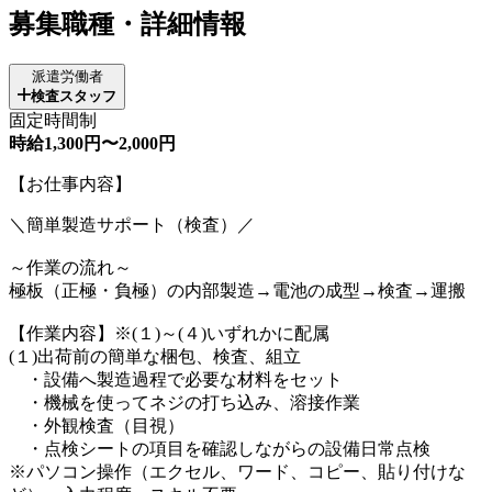
募集職種・詳細情報
派遣労働者
検査スタッフ
固定時間制
時給1,300円〜2,000円
【お仕事内容】
＼簡単製造サポート（検査）／
～作業の流れ～
極板（正極・負極）の内部製造→電池の成型→検査→運搬
【作業内容】※(１)～(４)いずれかに配属
(１)出荷前の簡単な梱包、検査、組立
・設備へ製造過程で必要な材料をセット
・機械を使ってネジの打ち込み、溶接作業
・外観検査（目視）
・点検シートの項目を確認しながらの設備日常点検
※パソコン操作（エクセル、ワード、コピー、貼り付けな