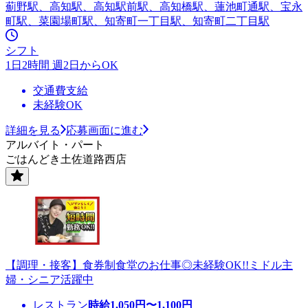
薊野駅、高知駅、高知駅前駅、高知橋駅、蓮池町通駅、宝永
町駅、菜園場町駅、知寄町一丁目駅、知寄町二丁目駅
シフト
1日2時間 週2日からOK
交通費支給
未経験OK
詳細を見る
応募画面に進む
アルバイト・パート
ごはんどき土佐道路西店
【調理・接客】食券制食堂のお仕事◎未経験OK!!ミドル主
婦・シニア活躍中
レストラン
時給
1,050
円〜
1,100
円