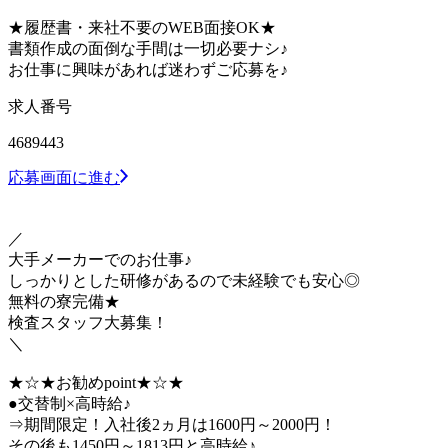
★履歴書・来社不要のWEB面接OK★
書類作成の面倒な手間は一切必要ナシ♪
お仕事に興味があれば迷わずご応募を♪
求人番号
4689443
応募画面に進む
／
大手メーカーでのお仕事♪
しっかりとした研修があるので未経験でも安心◎
無料の寮完備★
検査スタッフ大募集！
＼
★☆★お勧めpoint★☆★
●交替制×高時給♪
⇒期間限定！入社後2ヵ月は1600円～2000円！
その後も1450円～1813円と高時給♪