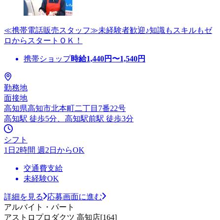
≪携帯電話販売スタッフ≫未経験者歓迎♪知識もスキルもゼ
ロからスタートＯＫ！
携帯ショップ
時給
1,440
円〜
1,540
円
勤務地
面接地
高知県高知市北本町二丁目7番22号
高知駅 徒歩5分、高知駅前駅 徒歩3分
シフト
1日2時間 週2日からOK
交通費支給
未経験OK
詳細を見る
応募画面に進む
アルバイト・パート
アストロプロダクツ 高知店[164]