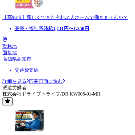
【高知市】新しくできた有料老人ホームで働きませんか？
医療・福祉系
時給
1,111
円〜
1,250
円
勤務地
面接地
高知県高知市
交通費支給
詳細を見る
応募画面に進む
派遣労働者
株式会社ドライブトライブ/DR:KW005-01-MH