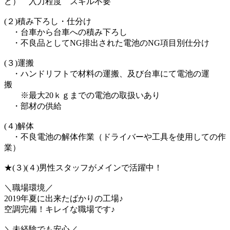
ど） 入力程度 スキル不要
(２)積み下ろし・仕分け
・台車から台車への積み下ろし
・不良品としてNG排出された電池のNG項目別仕分け
(３)運搬
・ハンドリフトで材料の運搬、及び台車にて電池の運
搬
※最大20ｋｇまでの電池の取扱いあり
・部材の供給
(４)解体
・不良電池の解体作業（ドライバーや工具を使用しての作
業）
★(３)(４)男性スタッフがメインで活躍中！
＼職場環境／
2019年夏に出来たばかりの工場♪
空調完備！キレイな職場です♪
＼未経験でも安心／