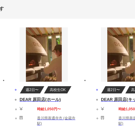
す
週2日〜
高校生OK
週2日〜
高
DEAR 原田店(ホール)
DEAR 原田店(キ
時給1,050円〜
時給1,05
香川県善通寺市 (金蔵寺
香川県善通
駅)
駅)