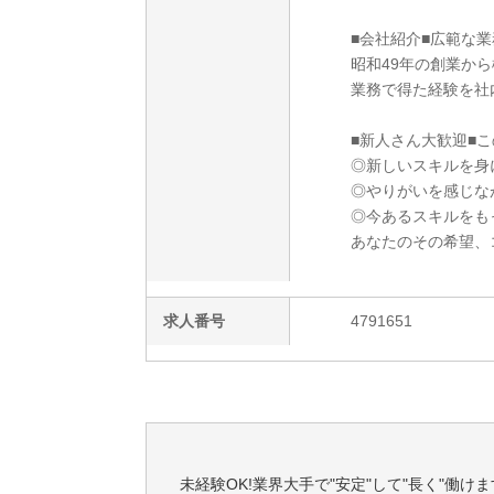
■会社紹介■広範な
昭和49年の創業か
業務で得た経験を社
■新人さん大歓迎■
◎新しいスキルを身
◎やりがいを感じな
◎今あるスキルをも
あなたのその希望、
求人番号
4791651
未経験OK!業界大手で"安定"して"長く"働けます