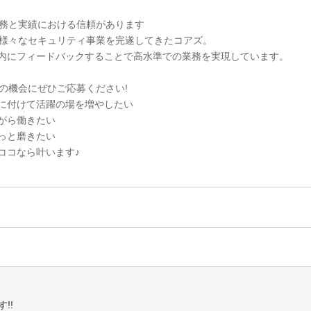
業務と実績における信頼があります
ら様々なセキュリティ事業を完遂してきたコアズ。
内にフィードバックすることで高水準での業務を実現しています。
この機会にぜひご応募ください!
に付けて活躍の場を増やしたい
がら働きたい
っと磨きたい
ココなら叶います♪
!!