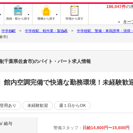
186,047件
の
す
路線・駅から探す
職種から探す
特徴から探す
キー
中学校駅
中学校駅、軽作業・製造系
中学校駅、警備・車両誘導・清掃
倉市)
備(千葉県佐倉市)のバイト・パート求人情報
】館内空調完備で快適な勤務環境！未経験歓
登用あり
未経験歓迎
週１日からOK
給与
警備スタッフ：
日給14,800円〜15,600円