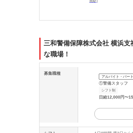
南駅)
三和警備保障株式会社 横浜支社
な職場！
募集職種
アルバイト・パー
①警備スタッフ
シフト制
日給
12,000
円〜
15