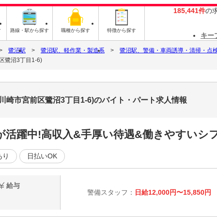
185,441件
の
す
路線・駅から探す
職種から探す
特徴から探す
キー
鷺沼駅
鷺沼駅、軽作業・製造系
鷺沼駅、警備・車両誘導・清掃・点
鷺沼3丁目1-6)
川崎市宮前区鷺沼3丁目1-6)のバイト・パート求人情報
活躍中!高収入&手厚い待遇&働きやすいシフ
あり
日払いOK
給与
警備スタッフ：
日給12,000円〜15,850円