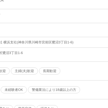
OK
分
 横浜支社(神奈川県川崎市宮前区鷺沼3丁目1-6)
鷺沼3丁目1-6
歓迎
主婦(夫)歓迎
長期歓迎
未経験者OK
警備業法により18歳以上の方