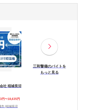
三和警備のバイトを
もっと見る
会社 稲城長沼
63円〜18,635円
市 (稲城長沼