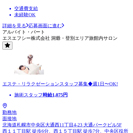
交通費支給
未経験OK
詳細を見る
応募画面に進む
アルバイト・パート
エスエフシー株式会社 洞爺・登別エリア旅館内サロン
エステ・リラクゼーションスタッフ募集◆週1日〜OK!
施術スタッフ
時給
1,075
円
勤務地
面接地
北海道札幌市中央区大通西11丁目4-23 大通パークビル5F
西１１丁目駅 徒歩6分、西１５丁目駅 徒歩7分、中央区役所