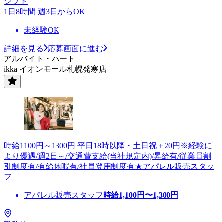
シフト
1日8時間 週3日からOK
未経験OK
詳細を見る
応募画面に進む
アルバイト・パート
ikka イオンモール札幌発寒店
時給1100円～1300円 平日18時以降・土日祝＋20円※経験に
より優遇/週2日～/交通費支給(当社規定内)/昇給有/従業員割
引制度有/有給休暇有/社員登用制度有★アパレル販売スタッ
フ
アパレル販売スタッフ
時給
1,100
円〜
1,300
円