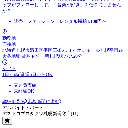
ッフがフォローします。「音楽が好き」を仕事にしません
か？
販売・ファッション・レンタル
時給
1,100
円〜
勤務地
面接地
北海道札幌市清田区平岡三条5-3-1 イオンモール札幌平岡2F
大谷地駅 徒歩44分、新札幌駅 バス20分
シフト
1日7.5時間 週5日からOK
交通費支給
未経験OK
詳細を見る
応募画面に進む
アルバイト・パート
アストロプロダクツ札幌新発寒店[11]