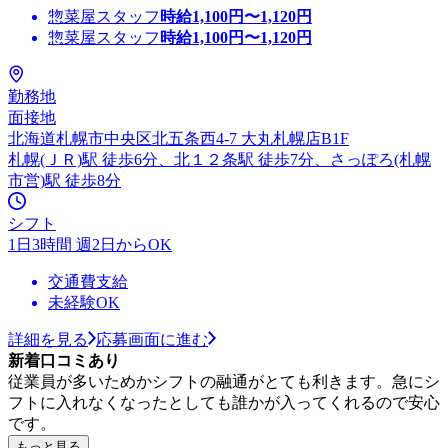
惣菜屋スタッフ
時給
1,100
円〜
1,120
円
惣菜屋スタッフ
時給
1,100
円〜
1,120
円
勤務地
面接地
北海道札幌市中央区北五条西4-7 大丸札幌店B1F
札幌(ＪＲ)駅 徒歩6分、北１２条駅 徒歩7分、さっぽろ(札幌
市営)駅 徒歩8分
シフト
1日3時間 週2日からOK
交通費支給
未経験OK
詳細を見る
応募画面に進む
新着口コミあり
従業員が多いためかシフトの融通がとても利きます。急にシ
フトに入れなくなったとしても誰かが入ってくれるので安心
です。
もっと見る