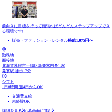
前向きに目標を持って頑張ればどんどんステップアップでき
る環境です!
販売・ファッション・レンタル
時給
1,075
円〜
勤務地
面接地
北海道札幌市手稲区新発寒四条1-80
発寒駅 徒歩17分
シフト
1日8時間 週4日からOK
交通費支給
未経験OK
詳細を見る
応募画面に進む