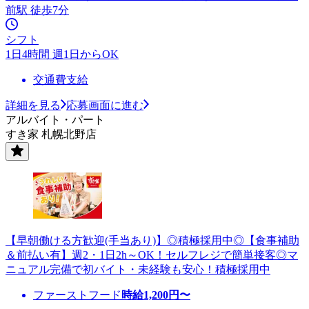
前駅 徒歩7分
シフト
1日4時間 週1日からOK
交通費支給
詳細を見る
応募画面に進む
アルバイト・パート
すき家 札幌北野店
【早朝働ける方歓迎(手当あり)】◎積極採用中◎【食事補助
＆前払い有】週2・1日2h～OK！セルフレジで簡単接客◎マ
ニュアル完備で初バイト・未経験も安心！積極採用中
ファーストフード
時給
1,200
円〜