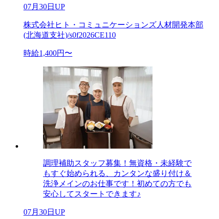
07月30日UP
株式会社ヒト・コミュニケーションズ人材開発本部
(北海道支社)/s0f2026CE110
時給1,400円〜
調理補助スタッフ募集！無資格・未経験で
もすぐ始められる、カンタンな盛り付け＆
洗浄メインのお仕事です！初めての方でも
安心してスタートできます♪
07月30日UP