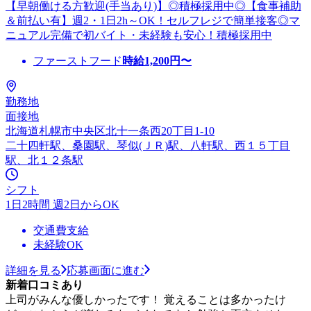
【早朝働ける方歓迎(手当あり)】◎積極採用中◎【食事補助
＆前払い有】週2・1日2h～OK！セルフレジで簡単接客◎マ
ニュアル完備で初バイト・未経験も安心！積極採用中
ファーストフード
時給
1,200
円〜
勤務地
面接地
北海道札幌市中央区北十一条西20丁目1-10
二十四軒駅、桑園駅、琴似(ＪＲ)駅、八軒駅、西１５丁目
駅、北１２条駅
シフト
1日2時間 週2日からOK
交通費支給
未経験OK
詳細を見る
応募画面に進む
新着口コミあり
上司がみんな優しかったです！ 覚えることは多かったけ