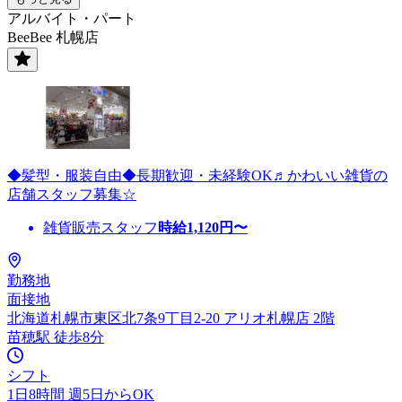
アルバイト・パート
BeeBee 札幌店
◆髪型・服装自由◆長期歓迎・未経験OK♬かわいい雑貨の
店舗スタッフ募集☆
雑貨販売スタッフ
時給
1,120
円〜
勤務地
面接地
北海道札幌市東区北7条9丁目2-20 アリオ札幌店 2階
苗穂駅 徒歩8分
シフト
1日8時間 週5日からOK