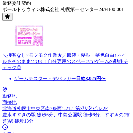
業務委託契約
ポールトゥウィン株式会社 札幌第一センター24/H100-001
＼接客なし×モクモク作業★／服装・髪型・髪色自由♪ネイ
ルもそのままでOK！自分専用のスペースでゲームの動作チ
ェック◎
ゲームテスター・デバッガー
日給
8,925
円〜
勤務地
面接地
北海道札幌市中央区南7条西1-21-1 第3弘安ビル 2F
豊水すすきの駅 徒歩6分、中島公園駅 徒歩8分、すすきの(市
営)駅 徒歩13分