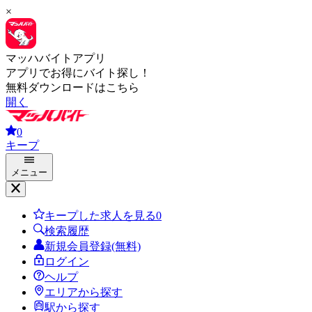
×
マッハバイトアプリ
アプリでお得にバイト探し！
無料ダウンロードはこちら
開く
0
キープ
メニュー
キープした求人を見る
0
検索履歴
新規会員登録(無料)
ログイン
ヘルプ
エリアから探す
駅から探す