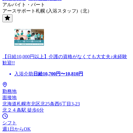
アルバイト・パート
アースサポート札幌 (入浴スタッフ)（北）
【日給10,000円以上】介護の資格がなくても大丈夫♪未経験
歓迎!!
入浴介助
日給
10,700
円〜
10,810
円
勤務地
面接地
北海道札幌市北区北25条西6丁目3-23
北２４条駅 徒歩6分
シフト
週1日からOK