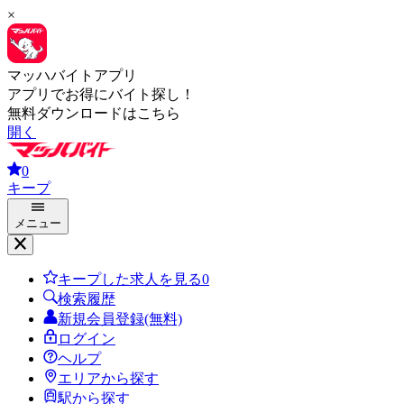
×
マッハバイトアプリ
アプリでお得にバイト探し！
無料ダウンロードはこちら
開く
0
キープ
メニュー
キープした求人を見る
0
検索履歴
新規会員登録(無料)
ログイン
ヘルプ
エリアから探す
駅から探す