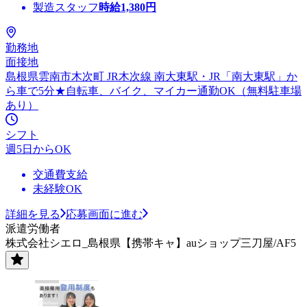
製造スタッフ
時給
1,380
円
勤務地
面接地
島根県雲南市木次町 JR木次線 南大東駅・JR「南大東駅」か
ら車で5分★自転車、バイク、マイカー通勤OK（無料駐車場
あり）
シフト
週5日からOK
交通費支給
未経験OK
詳細を見る
応募画面に進む
派遣労働者
株式会社シエロ_島根県【携帯キャ】auショップ三刀屋/AF5