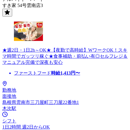
すき家 54号雲南店3
★週2日・1日2h～OK★【夜勤で高時給】WワークOK！スキ
マ時間でガッツリ稼ぐ★食事補助・前払い有◎セルフレジ＆
マニュアル完備で深夜も安心
ファーストフード
時給
1,413
円〜
勤務地
面接地
島根県雲南市三刀屋町三刀屋22番地1
木次駅
シフト
1日2時間 週2日からOK