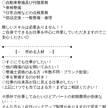
〇自動車整備及び付随業務
┗車検整備
┗日常点検などの点検業務
┗部品交換・一般整備・修理
難しいスキルは必要ありません！！
ご自身でできるお仕事を中心に作業していただきますのでご
安心ください◎
●‥‥‥‥‥‥‥‥‥‥‥‥‥‥‥‥‥●
【－ 求める人材 －】
●‥‥‥‥‥‥‥‥‥‥‥‥‥‥‥‥‥●
◇すぐにでも仕事がしたい！
◇他の職場の話を聞いてみたい！
◇整備士資格のある方（年数不問・ブランク歓迎）
◇車を整備するのが好き！
◇仕事の出来高が目に見える仕事がしたい！
↑上記に1つでも当てはまる方！まずはご相談ください！
※県外で仕事してみたいけどアパートの初期費用が勿体な
い・・・
そんな方も！赴任バックアップ制度がありますので是非ご相