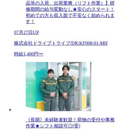
品等の入荷、出荷業務（リフト作業）】研
修期間の給与変動なし★安心のスタート！
初めての方も収入面で不安なく始められま
す！
07月27日UP
株式会社ドライブトライブ/DR:KF008-01-MH
時給1,400円〜
《長期》未経験者歓迎！荷物の受付や事務
作業★シフト相談可◎[受]