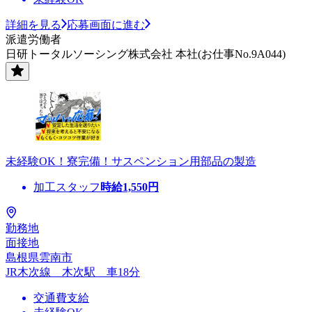
詳細を見る
応募画面に進む
派遣労働者
日研トータルソーシング株式会社 本社(お仕事No.9A044)
未経験OK！寮完備！サスペンション用部品の製造
加工スタッフ
時給
1,550
円
勤務地
面接地
島根県雲南市
JR木次線 木次駅 車18分
交通費支給