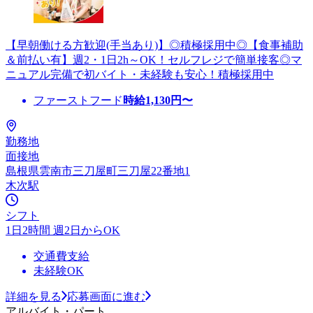
【早朝働ける方歓迎(手当あり)】◎積極採用中◎【食事補助
＆前払い有】週2・1日2h～OK！セルフレジで簡単接客◎マ
ニュアル完備で初バイト・未経験も安心！積極採用中
ファーストフード
時給
1,130
円〜
勤務地
面接地
島根県雲南市三刀屋町三刀屋22番地1
木次駅
シフト
1日2時間 週2日からOK
交通費支給
未経験OK
詳細を見る
応募画面に進む
アルバイト・パート