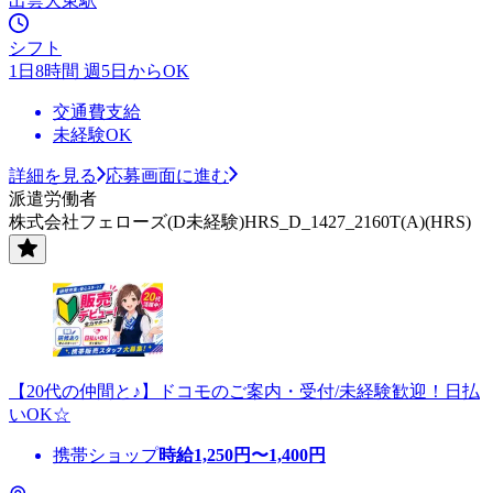
出雲大東駅
シフト
1日8時間 週5日からOK
交通費支給
未経験OK
詳細を見る
応募画面に進む
派遣労働者
株式会社フェローズ(D未経験)HRS_D_1427_2160T(A)(HRS)
【20代の仲間と♪】ドコモのご案内・受付/未経験歓迎！日払
いOK☆
携帯ショップ
時給
1,250
円〜
1,400
円