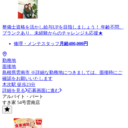
整備士資格を活かし給与UPを目指しましょう！ 年齢不問、
ブランクあり、未経験からのチャレンジも応援★
修理・メンテスタッフ
月給
400,000
円
勤務地
面接地
島根県雲南市 ※詳細な勤務地につきましては、面接時にご
確認をお願いいたします
木次駅 徒歩23分
詳細を見る
応募画面に進む
アルバイト・パート
すき家 54号雲南店