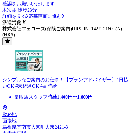
確認をお願いいたします
木次駅 徒歩23分
詳細を見る
応募画面に進む
派遣労働者
株式会社フェローズ(保険ご案内)HRS_IN_1427_2160T(A)
(HRS)
シンプルなご案内のお仕事！【プランアドバイザー】#日払
いOK #未経験OK #高時給
量販店スタッフ
時給
1,400
円〜
1,600
円
勤務地
面接地
島根県雲南市大東町大東2421-3