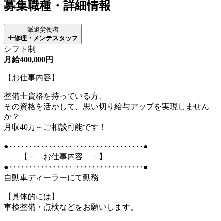
募集職種・詳細情報
派遣労働者
修理・メンテスタッフ
シフト制
月給400,000円
【お仕事内容】
整備士資格を持っている方、
その資格を活かして、思い切り給与アップを実現しません
か？
月収40万～ご相談可能です！
●‥‥‥‥‥‥‥‥‥‥‥‥‥‥‥‥‥●
【－ お仕事内容 －】
●‥‥‥‥‥‥‥‥‥‥‥‥‥‥‥‥‥●
自動車ディーラーにて勤務
【具体的には】
車検整備・点検などをお願いします。