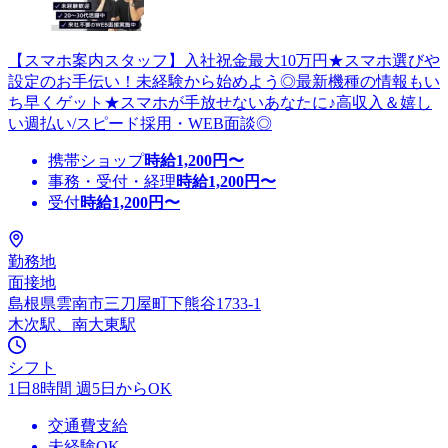
【スマホ案内スタッフ】入社祝金最大10万円★スマホ選びや
設定のお手伝い！未経験から始めよう◎最新機種の情報もい
ち早くゲット★スマホが手放せないあなたに♪高収入＆嬉し
い週払い/スピード採用・WEB面談◎
携帯ショップ
時給
1,200
円〜
事務・受付・経理
時給
1,200
円〜
受付
時給
1,200
円〜
勤務地
面接地
島根県雲南市三刀屋町下熊谷1733-1
木次駅、南大東駅
シフト
1日8時間 週5日からOK
交通費支給
未経験OK