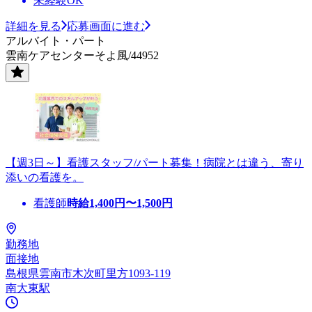
未経験OK
詳細を見る
応募画面に進む
アルバイト・パート
雲南ケアセンターそよ風/44952
【週3日～】看護スタッフ/パート募集！病院とは違う、寄り
添いの看護を。
看護師
時給
1,400
円〜
1,500
円
勤務地
面接地
島根県雲南市木次町里方1093-119
南大東駅