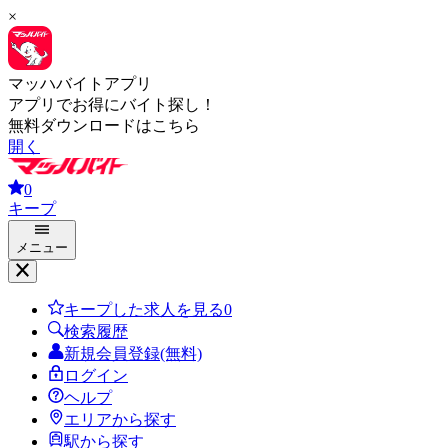
×
マッハバイトアプリ
アプリでお得にバイト探し！
無料ダウンロードはこちら
開く
0
キープ
メニュー
キープした求人を見る
0
検索履歴
新規会員登録(無料)
ログイン
ヘルプ
エリアから探す
駅から探す