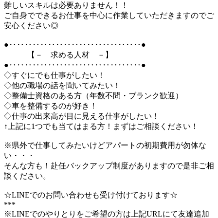
難しいスキルは必要ありません！！
ご自身でできるお仕事を中心に作業していただきますのでご
安心ください◎
●‥‥‥‥‥‥‥‥‥‥‥‥‥‥‥‥‥●
【－ 求める人材 －】
●‥‥‥‥‥‥‥‥‥‥‥‥‥‥‥‥‥●
◇すぐにでも仕事がしたい！
◇他の職場の話を聞いてみたい！
◇整備士資格のある方（年数不問・ブランク歓迎）
◇車を整備するのが好き！
◇仕事の出来高が目に見える仕事がしたい！
↑上記に1つでも当てはまる方！まずはご相談ください！
※県外で仕事してみたいけどアパートの初期費用が勿体な
い・・・
そんな方も！赴任バックアップ制度がありますので是非ご相
談ください。
☆LINEでのお問い合わせも受け付けております☆
***
※LINEでのやりとりをご希望の方は上記URLにて友達追加