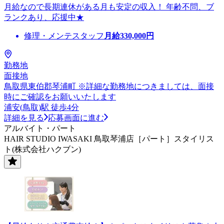
月給なので長期連休がある月も安定の収入！ 年齢不問、ブ
ランクあり、応援中★
修理・メンテスタッフ
月給
330,000
円
勤務地
面接地
鳥取県東伯郡琴浦町 ※詳細な勤務地につきましては、面接
時にご確認をお願いいたします
浦安(鳥取)駅 徒歩4分
詳細を見る
応募画面に進む
アルバイト・パート
HAIR STUDIO IWASAKI 鳥取琴浦店［パート］スタイリス
ト(株式会社ハクブン)