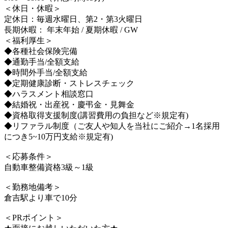
＜休日・休暇＞
定休日：毎週水曜日、第2・第3火曜日
長期休暇： 年末年始 / 夏期休暇 / GW
＜福利厚生＞
◆各種社会保険完備
◆通勤手当/全額支給
◆時間外手当/全額支給
◆定期健康診断・ストレスチェック
◆ハラスメント相談窓口
◆結婚祝・出産祝・慶弔金・見舞金
◆資格取得支援制度(講習費用の負担など※規定有)
◆リファラル制度（ご友人や知人を当社にご紹介→1名採用
につき5~10万円支給※規定有)
＜応募条件＞
自動車整備資格3級～1級
＜勤務地備考＞
倉吉駅より車で10分
＜PRポイント＞