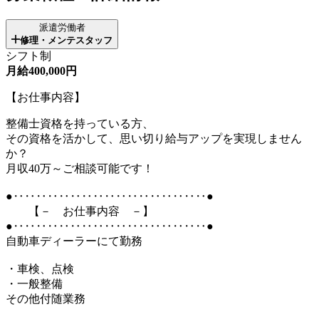
派遣労働者
修理・メンテスタッフ
シフト制
月給400,000円
【お仕事内容】
整備士資格を持っている方、
その資格を活かして、思い切り給与アップを実現しません
か？
月収40万～ご相談可能です！
●‥‥‥‥‥‥‥‥‥‥‥‥‥‥‥‥‥●
【－ お仕事内容 －】
●‥‥‥‥‥‥‥‥‥‥‥‥‥‥‥‥‥●
自動車ディーラーにて勤務
・車検、点検
・一般整備
その他付随業務