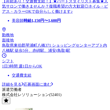
【昇給あり！交通費支給！】★パートスタイリスト募集★人
気サロンで働きませんか？復職希望の方大歓迎◎ネイル・ピ
アス・カラーOKで自分らしく働けます♪
美容師
時給
1,150
円〜
1,600
円
勤務地
面接地
鳥取県東伯郡琴浦町八橋371 ショッピングセンターアプト内
八橋駅 徒歩5分、赤碕駅、浦安(鳥取)駅
シフト
1日3時間 週1日からOK
交通費支給
詳細を見る
応募画面に進む
派遣労働者
株式会社レソリューション(52401)