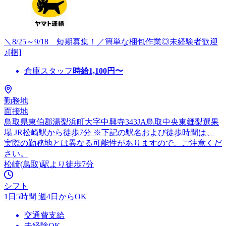
＼8/25～9/18 短期募集！／簡単な梱包作業◎未経験者歓迎
♪[梱]
倉庫スタッフ
時給
1,100
円〜
勤務地
面接地
鳥取県東伯郡湯梨浜町大字中興寺343JA鳥取中央東郷梨選果
場 JR松崎駅から徒歩7分 ※下記の駅名および徒歩時間は、
実際の勤務地とは異なる可能性がありますので、ご注意くだ
さい。
松崎(鳥取)駅より徒歩7分
シフト
1日5時間 週4日からOK
交通費支給
未経験OK