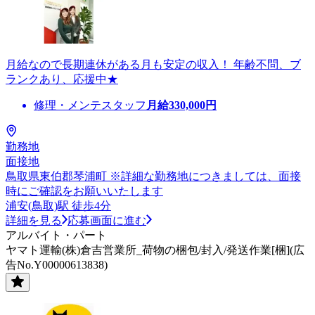
月給なので長期連休がある月も安定の収入！ 年齢不問、ブ
ランクあり、応援中★
修理・メンテスタッフ
月給
330,000
円
勤務地
面接地
鳥取県東伯郡琴浦町 ※詳細な勤務地につきましては、面接
時にご確認をお願いいたします
浦安(鳥取)駅 徒歩4分
詳細を見る
応募画面に進む
アルバイト・パート
ヤマト運輸(株)倉吉営業所_荷物の梱包/封入/発送作業[梱](広
告No.Y00000613838)