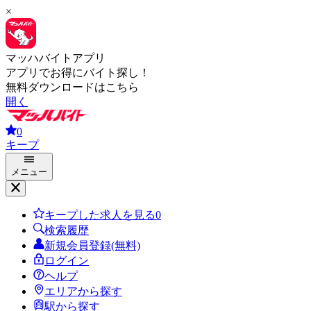
×
マッハバイトアプリ
アプリでお得にバイト探し！
無料ダウンロードはこちら
開く
0
キープ
メニュー
キープした求人を見る
0
検索履歴
新規会員登録(無料)
ログイン
ヘルプ
エリアから探す
駅から探す