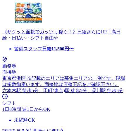
《サクッと面接でガッツリ稼ぐ！》日給さらにUP！高日
給・日払い・シフト自由☆
警備スタッフ
日給
11,500
円〜
勤務地
面接地
東京都港区 ※記載のエリアは募集エリアの一例です。現場
は多数御座います。面接地は原稿下記をご確認下さい。
六本木駅 徒歩5分、田町(東京)駅 徒歩5分、品川駅 徒歩5分
シフト
1日8時間 週1日からOK
未経験OK
詳細を見る
応募画面に進む