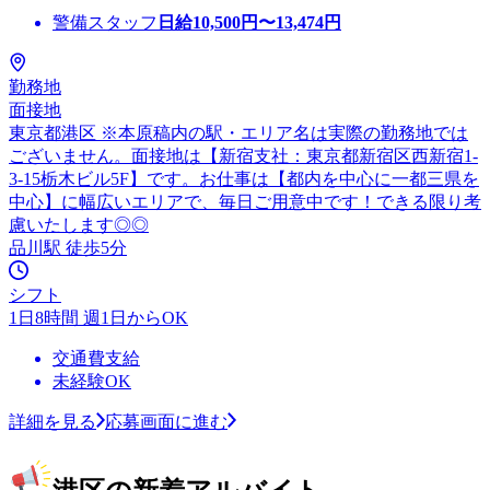
警備スタッフ
日給
10,500
円〜
13,474
円
勤務地
面接地
東京都港区 ※本原稿内の駅・エリア名は実際の勤務地では
ございません。面接地は【新宿支社：東京都新宿区西新宿1-
3-15栃木ビル5F】です。お仕事は【都内を中心に一都三県を
中心】に幅広いエリアで、毎日ご用意中です！できる限り考
慮いたします◎◎
品川駅 徒歩5分
シフト
1日8時間 週1日からOK
交通費支給
未経験OK
詳細を見る
応募画面に進む