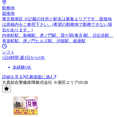
勤務地
面接地
東京都港区 ※記載の住所と駅名は募集エリアです。面接地
は原稿内をご参照下さい。(希望の勤務地で勤務できない場
合があります。)
内幸町駅、新橋駅、虎ノ門駅、霞ケ関(東京)駅、日比谷駅、
有楽町駅、虎ノ門ヒルズ駅、汐留駅、銀座駅
シフト
1日8時間 週3日からOK
未経験OK
詳細を見る
応募画面に進む
大真綜合警備保障株式会社 ※港区エリア(01)B