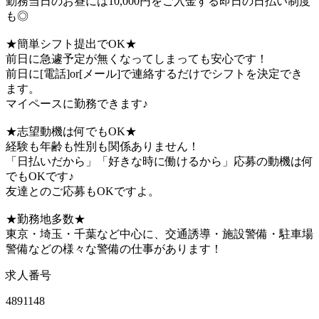
勤務当日のお昼には10,000円をご入金する即日の日払い制度
も◎
★簡単シフト提出でOK★
前日に急遽予定が無くなってしまっても安心です！
前日に[電話]or[メール]で連絡するだけでシフトを決定でき
ます。
マイペースに勤務できます♪
★志望動機は何でもOK★
経験も年齢も性別も関係ありません！
「日払いだから」「好きな時に働けるから」応募の動機は何
でもOKです♪
友達とのご応募もOKですよ。
★勤務地多数★
東京・埼玉・千葉など中心に、交通誘導・施設警備・駐車場
警備などの様々な警備の仕事があります！
求人番号
4891148