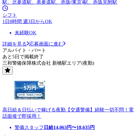
駅、北参道駅、表参道駅、赤坂(東京)駅、赤坂見附駅
シフト
1日8時間 週3日からOK
未経験OK
詳細を見る
応募画面に進む
アルバイト・パート
あと5日で掲載終了
三和警備保障株式会社 新橋駅エリア(夜勤)
高日給＆日払いで稼げる夜勤【交通警備】経験一切不問！電
話面接で即採用！
警備スタッフ
日給
14,063
円〜
18,635
円