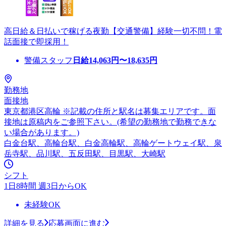
高日給＆日払いで稼げる夜勤【交通警備】経験一切不問！電
話面接で即採用！
警備スタッフ
日給
14,063
円〜
18,635
円
勤務地
面接地
東京都港区高輪 ※記載の住所と駅名は募集エリアです。面
接地は原稿内をご参照下さい。(希望の勤務地で勤務できな
い場合があります。)
白金台駅、高輪台駅、白金高輪駅、高輪ゲートウェイ駅、泉
岳寺駅、品川駅、五反田駅、目黒駅、大崎駅
シフト
1日8時間 週3日からOK
未経験OK
詳細を見る
応募画面に進む