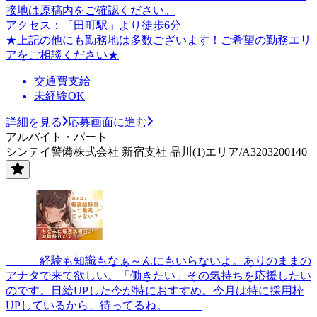
接地は原稿内をご確認ください。
アクセス：「田町駅」より徒歩6分
★上記の他にも勤務地は多数ございます！ご希望の勤務エリ
アをご相談ください★
交通費支給
未経験OK
詳細を見る
応募画面に進む
アルバイト・パート
シンテイ警備株式会社 新宿支社 品川(1)エリア/A3203200140
＿＿＿経験も知識もなぁ～んにもいらないよ。ありのままの
アナタで来て欲しい。「働きたい」その気持ちを応援したい
のです。日給UPした今が特におすすめ。今月は特に採用枠
UPしているから、待ってるね。＿＿＿