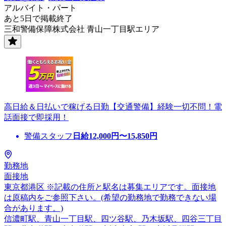
アルバイト・パート
あと5日で掲載終了
三和警備保障株式会社 青山一丁目駅エリア
高日給＆日払いで稼げる日勤【交通警備】経験一切不問！電
話面接で即採用！
警備スタッフ
日給
12,000
円〜
15,850
円
勤務地
面接地
東京都港区 ※記載の住所と駅名は募集エリアです。面接地
は原稿内をご参照下さい。(希望の勤務地で勤務できない場
合があります。)
信濃町駅、青山一丁目駅、四ツ谷駅、乃木坂駅、四谷三丁目