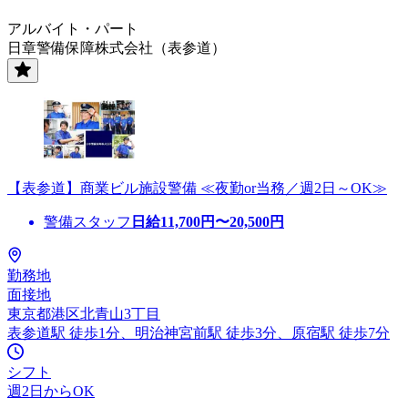
アルバイト・パート
日章警備保障株式会社（表参道）
【表参道】商業ビル施設警備 ≪夜勤or当務／週2日～OK≫
警備スタッフ
日給
11,700
円〜
20,500
円
勤務地
面接地
東京都港区北青山3丁目
表参道駅 徒歩1分、明治神宮前駅 徒歩3分、原宿駅 徒歩7分
シフト
週2日からOK