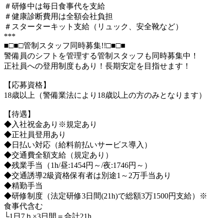
＃研修中は毎日食事代を支給
＃健康診断費用は全額会社負担
＃スターターキット支給（リュック、安全靴など）
***
■□■□管制スタッフ同時募集!!□■□■
警備員のシフトを管理する管制スタッフも同時募集中！
正社員への登用制度もあり！長期安定を目指せます！
【応募資格】
18歳以上（警備業法により18歳以上の方のみとなります）
【待遇】
◆入社祝金あり※規定あり
◆正社員登用あり
◆日払い対応（給料前払いサービス導入）
◆交通費全額支給（規定あり）
◆残業手当（1h/昼:1454円～/夜:1746円～）
◆交通誘導2級資格保有者は別途1～2万手当あり
◆精勤手当
◆研修制度（法定研修3日間(21h)で総額3万1500円支給）※
食事代含む
└1日7ｈ×3日間＝合計21h