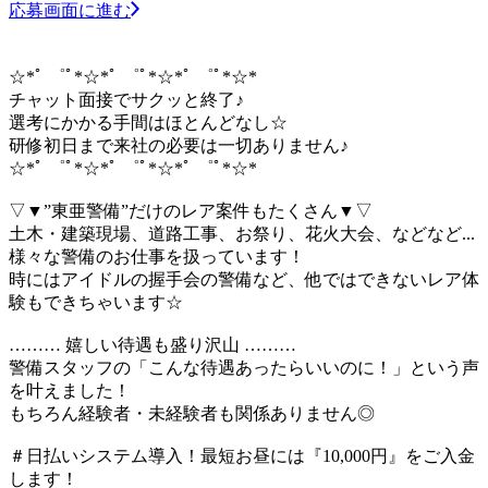
応募画面に進む
☆*ﾟ ゜ﾟ*☆*ﾟ ゜ﾟ*☆*ﾟ ゜ﾟ*☆*
チャット面接でサクッと終了♪
選考にかかる手間はほとんどなし☆
研修初日まで来社の必要は一切ありません♪
☆*ﾟ ゜ﾟ*☆*ﾟ ゜ﾟ*☆*ﾟ ゜ﾟ*☆*
▽▼”東亜警備”だけのレア案件もたくさん▼▽
土木・建築現場、道路工事、お祭り、花火大会、などなど...
様々な警備のお仕事を扱っています！
時にはアイドルの握手会の警備など、他ではできないレア体
験もできちゃいます☆
……… 嬉しい待遇も盛り沢山 ………
警備スタッフの「こんな待遇あったらいいのに！」という声
を叶えました！
もちろん経験者・未経験者も関係ありません◎
＃日払いシステム導入！最短お昼には『10,000円』をご入金
します！