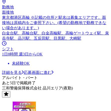
勤務地
面接地
東京都港区高輪 ※記載の住所と駅名は募集エリアです。面
接地は原稿内をご参照下さい。(希望の勤務地で勤務できな
い場合があります。)
白金台駅、高輪台駅、白金高輪駅、高輪ゲートウェイ駅、泉
岳寺駅、品川駅、五反田駅、目黒駅、大崎駅
シフト
1日8時間 週3日からOK
未経験OK
詳細を見る
応募画面に進む
アルバイト・パート
あと5日で掲載終了
三和警備保障株式会社 品川エリア(夜勤)