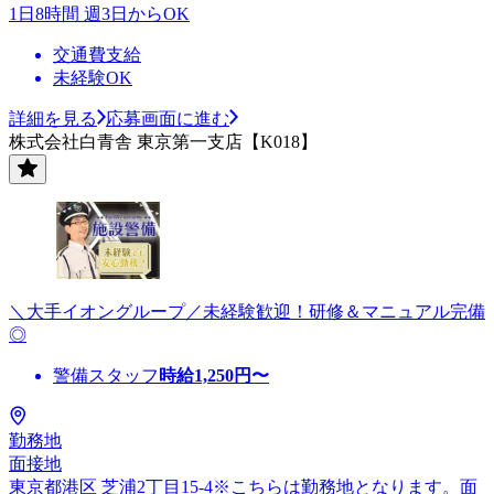
1日8時間 週3日からOK
交通費支給
未経験OK
詳細を見る
応募画面に進む
株式会社白青舎 東京第一支店【K018】
＼大手イオングループ／未経験歓迎！研修＆マニュアル完備
◎
警備スタッフ
時給
1,250
円〜
勤務地
面接地
東京都港区 芝浦2丁目15-4※こちらは勤務地となります。面