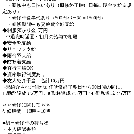
・研修中も日払いあり（研修終了時に日毎に現金支給※規
定あり）
・研修時食事代あり（500円×3日間＝1500円）
・研修期間中も交通費全額支給
◆制服預かり金1万円
└※退職時返還・初月の給与で相殺
◆安全靴支給
◆リュック支給
◆雨合羽支給
◆防寒着支給
◆直行直帰OK
◆資格取得制度あり！
◆友人紹介手当：合計10万円！
└※紹介された側が新任研修終了翌日から90日間の間に、
15勤務達成で2万円 / 30勤務達成で3万円 / 45勤務達成で5万円
≪≪研修に関して≫≫
研修時間：10時～18時
■初日研修時の持ち物
・本人確認書類