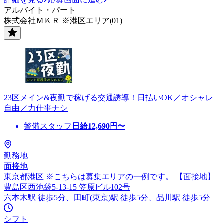
アルバイト・パート
株式会社ＭＫＲ ※港区エリア(01)
23区メイン&夜勤で稼げる交通誘導！日払いOK／オシャレ
自由／力仕事ナシ
警備スタッフ
日給
12,690
円〜
勤務地
面接地
東京都港区 ※こちらは募集エリアの一例です。 【面接地】
豊島区西池袋5-13-15 笠原ビル102号
六本木駅 徒歩5分、田町(東京)駅 徒歩5分、品川駅 徒歩5分
シフト