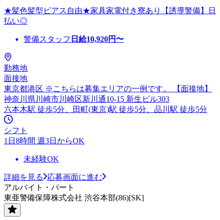
★髪色髪型ピアス自由★家具家電付き寮あり【誘導警備】日
払い◎
警備スタッフ
日給
10,920
円〜
勤務地
面接地
東京都港区 ※こちらは募集エリアの一例です。 【面接地】
神奈川県川崎市川崎区新川通10-15 新生ビル303
六本木駅 徒歩5分、田町(東京)駅 徒歩5分、品川駅 徒歩5分
シフト
1日8時間 週3日からOK
未経験OK
詳細を見る
応募画面に進む
アルバイト・パート
東亜警備保障株式会社 渋谷本部(86)[SK]