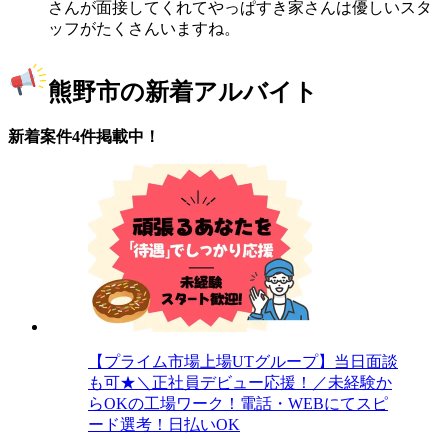
さんが面接してくれてやっぱすき家さんは優しいスタ
ッフがたくさんいますね。
熊野市の新着アルバイト
新着案件4件掲載中！
【プライム市場上場UTグループ】当日面談
も可★＼正社員デビュー応援！／未経験か
らOKの工場ワーク！電話・WEBにてスピ
ード選考！日払いOK