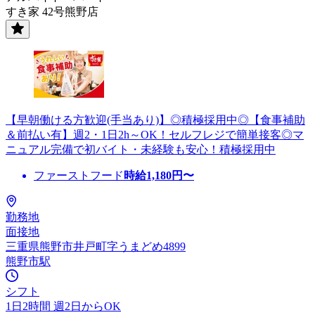
すき家 42号熊野店
【早朝働ける方歓迎(手当あり)】◎積極採用中◎【食事補助
＆前払い有】週2・1日2h～OK！セルフレジで簡単接客◎マ
ニュアル完備で初バイト・未経験も安心！積極採用中
ファーストフード
時給
1,180
円〜
勤務地
面接地
三重県熊野市井戸町字うまどめ4899
熊野市駅
シフト
1日2時間 週2日からOK