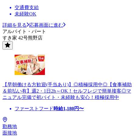
交通費支給
未経験OK
詳細を見る
応募画面に進む
アルバイト・パート
すき家 42号熊野店
【早朝働ける方歓迎(手当あり)】◎積極採用中◎【食事補助
＆前払い有】週2・1日2h～OK！セルフレジで簡単接客◎マ
ニュアル完備で初バイト・未経験も安心！積極採用中
ファーストフード
時給
1,180
円〜
勤務地
面接地