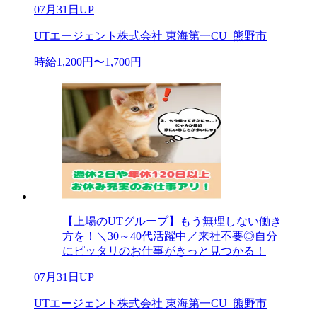
07月31日UP
UTエージェント株式会社 東海第一CU_熊野市
時給1,200円〜1,700円
【上場のUTグループ】もう無理しない働き
方を！＼30～40代活躍中／来社不要◎自分
にピッタリのお仕事がきっと見つかる！
07月31日UP
UTエージェント株式会社 東海第一CU_熊野市