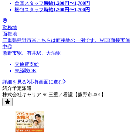
倉庫スタッフ
時給
1,200
円〜
1,700
円
梱包スタッフ
時給
1,200
円〜
1,700
円
勤務地
面接地
三重県熊野市※こちらは面接地の一例です。WEB面接実施
中◎
熊野市駅、有井駅、大泊駅
交通費支給
未経験OK
詳細を見る
応募画面に進む
紹介予定派遣
株式会社キャリア SC三重／看護【熊野市-001】