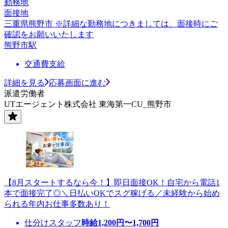
勤務地
面接地
三重県熊野市 ※詳細な勤務地につきましては、面接時にご
確認をお願いいたします
熊野市駅
交通費支給
詳細を見る
応募画面に進む
派遣労働者
UTエージェント株式会社 東海第一CU_熊野市
【8月スタートするなら今！】即日面接OK！自宅から電話1
本で面接完了◎＼日払いOKでスグ稼げる／未経験から始め
られる年内お仕事多数あり！
仕分けスタッフ
時給
1,200
円〜
1,700
円