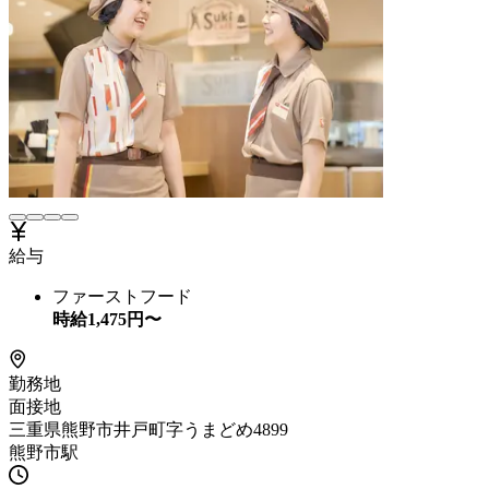
給与
ファーストフード
時給
1,475
円〜
勤務地
面接地
三重県熊野市井戸町字うまどめ4899
熊野市駅