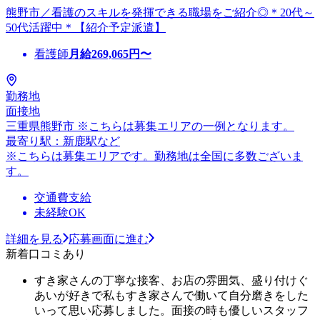
熊野市／看護のスキルを発揮できる職場をご紹介◎＊20代～
50代活躍中＊【紹介予定派遣】
看護師
月給
269,065
円〜
勤務地
面接地
三重県熊野市 ※こちらは募集エリアの一例となります。
最寄り駅：新鹿駅など
※こちらは募集エリアです。勤務地は全国に多数ございま
す。
交通費支給
未経験OK
詳細を見る
応募画面に進む
新着口コミあり
すき家さんの丁寧な接客、お店の雰囲気、盛り付けぐ
あいが好きで私もすき家さんで働いて自分磨きをした
いって思い応募しました。面接の時も優しいスタッフ