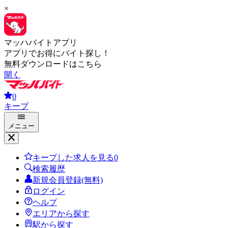
×
マッハバイトアプリ
アプリでお得にバイト探し！
無料ダウンロードはこちら
開く
0
キープ
メニュー
キープした求人を見る
0
検索履歴
新規会員登録(無料)
ログイン
ヘルプ
エリアから探す
駅から探す