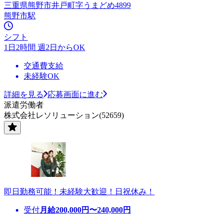
三重県熊野市井戸町字うまどめ4899
熊野市駅
シフト
1日2時間 週2日からOK
交通費支給
未経験OK
詳細を見る
応募画面に進む
派遣労働者
株式会社レソリューション(52659)
即日勤務可能！未経験大歓迎！日祝休み！
受付
月給
200,000
円〜
240,000
円