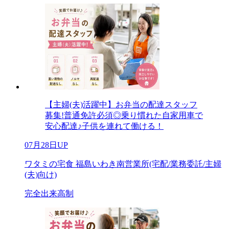
【主婦(夫)活躍中】お弁当の配達スタッフ
募集!普通免許必須◎乗り慣れた自家用車で
安心配達♪子供を連れて働ける！
07月28日UP
ワタミの宅食 福島いわき南営業所(宅配/業務委託/主婦
(夫)向け)
完全出来高制