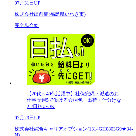
07月31日UP
株式会社出前館(福島県いわき市)
完全歩合給
【20代～40代活躍中】社保完備・派遣のお
仕事☆週5で働ける☆梱包・出荷・仕分けな
ど/日払いOK
07月29日UP
株式会社綜合キャリアオプション(1314GH0803G9★34-
N)