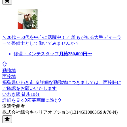
＼20代～50代を中心に活躍中！／ 誰もが知る大手ディーラ
ーで整備士として働いてみませんか？
修理・メンテスタッフ
月給
250,000
円〜
勤務地
面接地
福島県いわき市 ※詳細な勤務地につきましては、面接時に
ご確認をお願いいたします
いわき駅 徒歩10分
詳細を見る
応募画面に進む
派遣労働者
株式会社綜合キャリアオプション(1314GH0803G9★78-N)