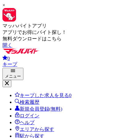
×
マッハバイトアプリ
アプリでお得にバイト探し！
無料ダウンロードはこちら
開く
0
キープ
メニュー
キープした求人を見る
0
検索履歴
新規会員登録(無料)
ログイン
ヘルプ
エリアから探す
駅から探す