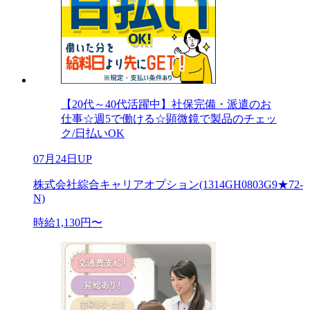
【20代～40代活躍中】社保完備・派遣のお
仕事☆週5で働ける☆顕微鏡で製品のチェッ
ク/日払いOK
07月24日UP
株式会社綜合キャリアオプション(1314GH0803G9★72-
N)
時給1,130円〜