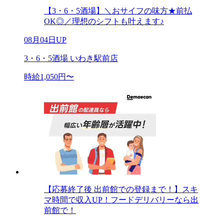
【3・6・5酒場】＼おサイフの味方★前払
OK◎／理想のシフトも叶えます♪
08月04日UP
3・6・5酒場 いわき駅前店
時給1,050円〜
【応募終了後 出前館での登録まで！】スキ
マ時間で収入UP！フードデリバリーなら出
前館で！