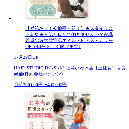
【昇給あり！交通費支給！】★スタイリス
ト募集★人気サロンで働きませんか？復職
希望の方大歓迎◎ネイル・ピアス・カラー
OKで自分らしく働けます♪
07月29日UP
HAIR STUDIO IWASAKI 福島いわき店［正社員］店長
候補(株式会社ハクブン)
月給300,000円〜400,000円