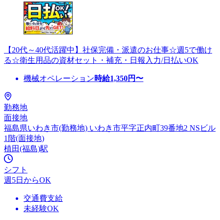
【20代～40代活躍中】社保完備・派遣のお仕事☆週5で働け
る☆衛生用品の資材セット・補充・日報入力/日払いOK
機械オペレーション
時給
1,350
円〜
勤務地
面接地
福島県いわき市(勤務地) いわき市平字正内町39番地2 NSビル
1階(面接地)
植田(福島)駅
シフト
週5日からOK
交通費支給
未経験OK