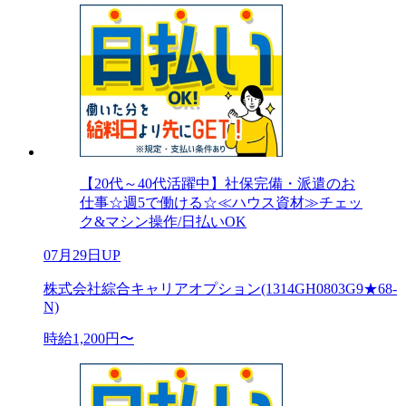
【20代～40代活躍中】社保完備・派遣のお
仕事☆週5で働ける☆≪ハウス資材≫チェッ
ク&マシン操作/日払いOK
07月29日UP
株式会社綜合キャリアオプション(1314GH0803G9★68-
N)
時給1,200円〜