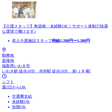
【介護スタッフ】無資格・未経験OK！サポート体制◎快適
な環境で働けます♪
老人介護施設スタッフ
時給
1,200
円〜
1,300
円
勤務地
面接地
福島県いわき市
いわき駅 徒歩10分、赤井駅 徒歩10分、泉(ＪＲ)駅
シフト
週2日からOK
交通費支給
未経験OK
短期OK