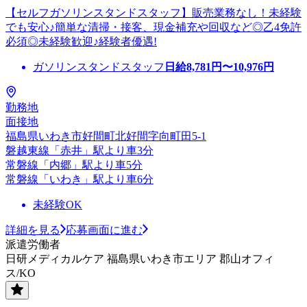
【セルフガソリンスタンドスタッフ】販売業務なし！未経験
でも安心♪簡単な清掃・接客、現金補充や回収など◎乙4免許
必須◎未経験歓迎♪経験者優遇!
ガソリンスタンドスタッフ
日給
8,781
円〜
10,976
円
勤務地
面接地
福島県いわき市好間町北好間字向町田5-1
磐越東線「赤井」駅より車3分
常磐線「内郷」駅より車5分
常磐線「いわき」駅より車6分
未経験OK
詳細を見る
応募画面に進む
派遣労働者
日研メディカルケア 福島県いわき市エリア 郡山オフィ
ス/KO