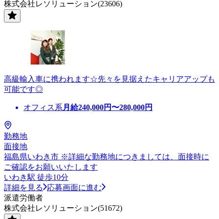
株式会社レソリューション(23606)
高級輸入車に携われます☆先々を見据えたキャリアアップも
可能です◎
オフィス系
月給
240,000
円〜
280,000
円
勤務地
面接地
福島県いわき市 ※詳細な勤務地につきましては、面接時に
ご確認をお願いいたします
いわき駅 徒歩10分
詳細を見る
応募画面に進む
派遣労働者
株式会社レソリューション(51672)