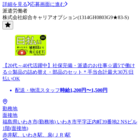
詳細を見る
応募画面に進む
派遣労働者
株式会社綜合キャリアオプション(1314GH0803G9★83-S)
【20代～40代活躍中】社保完備・派遣のお仕事☆週5で働け
る☆製品の詰め替え・部品のセット＊手当合計最大30万/日
払いOK
配送・物流スタッフ
時給
1,200
円〜
1,500
円
勤務地
面接地
福島県いわき市(勤務地) いわき市平字正内町39番地2 NSビル
1階(面接地)
赤井駅、いわき駅、泉(ＪＲ)駅