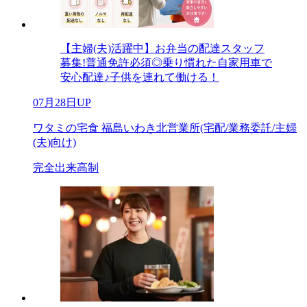
【主婦(夫)活躍中】お弁当の配達スタッフ
募集!普通免許必須◎乗り慣れた自家用車で
安心配達♪子供を連れて働ける！
07月28日UP
ワタミの宅食 福島いわき北営業所(宅配/業務委託/主婦
(夫)向け)
完全出来高制