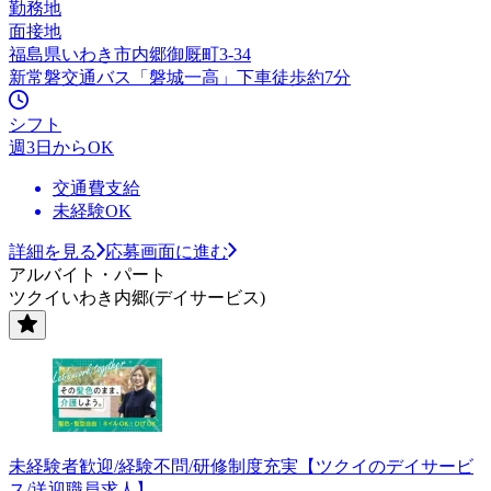
勤務地
面接地
福島県いわき市内郷御厩町3-34
新常磐交通バス「磐城一高」下車徒歩約7分
シフト
週3日からOK
交通費支給
未経験OK
詳細を見る
応募画面に進む
アルバイト・パート
ツクイいわき内郷(デイサービス)
未経験者歓迎/経験不問/研修制度充実【ツクイのデイサービ
ス/送迎職員求人】