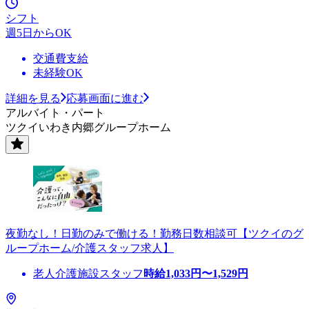
シフト
週5日からOK
交通費支給
未経験OK
詳細を見る
応募画面に進む
アルバイト・パート
ツクイいわき内郷グループホーム
夜勤なし！日勤のみで働ける！勤務日数相談可【ツクイのグ
ループホーム/介護スタッフ求人】
老人介護施設スタッフ
時給
1,033
円〜
1,529
円