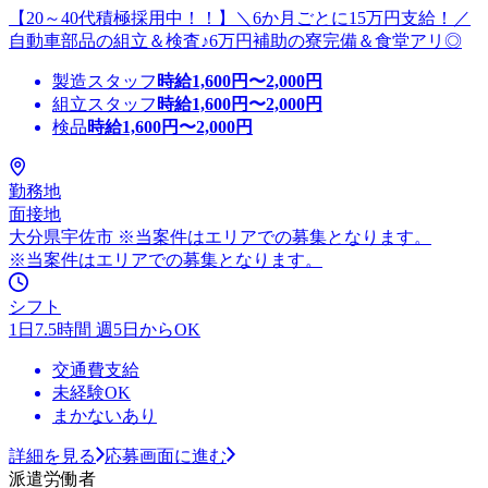
【20～40代積極採用中！！】＼6か月ごとに15万円支給！／
自動車部品の組立＆検査♪6万円補助の寮完備＆食堂アリ◎
製造スタッフ
時給
1,600
円〜
2,000
円
組立スタッフ
時給
1,600
円〜
2,000
円
検品
時給
1,600
円〜
2,000
円
勤務地
面接地
大分県宇佐市 ※当案件はエリアでの募集となります。
※当案件はエリアでの募集となります。
シフト
1日7.5時間 週5日からOK
交通費支給
未経験OK
まかないあり
詳細を見る
応募画面に進む
派遣労働者