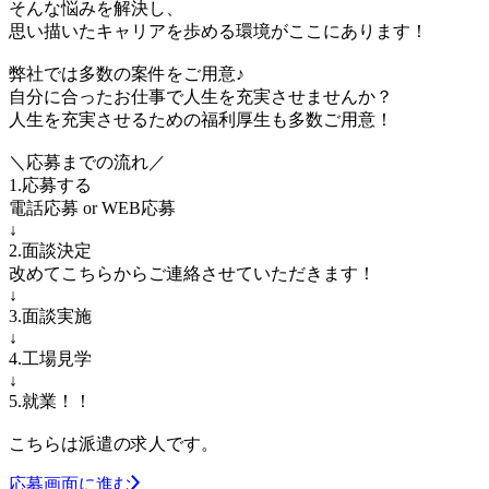
そんな悩みを解決し、
思い描いたキャリアを歩める環境がここにあります！
弊社では多数の案件をご用意♪
自分に合ったお仕事で人生を充実させませんか？
人生を充実させるための福利厚生も多数ご用意！
＼応募までの流れ／
1.応募する
電話応募 or WEB応募
↓
2.面談決定
改めてこちらからご連絡させていただきます！
↓
3.面談実施
↓
4.工場見学
↓
5.就業！！
こちらは派遣の求人です。
応募画面に進む