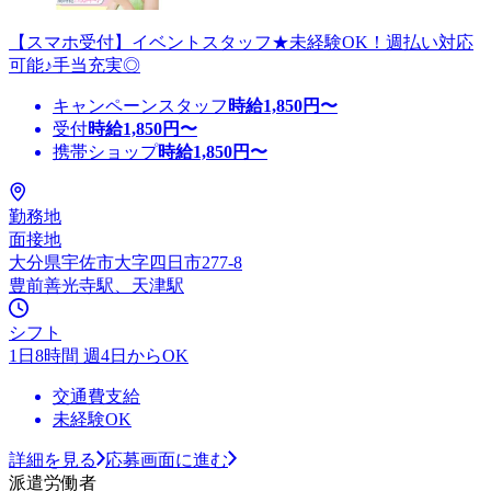
【スマホ受付】イベントスタッフ★未経験OK！週払い対応
可能♪手当充実◎
キャンペーンスタッフ
時給
1,850
円〜
受付
時給
1,850
円〜
携帯ショップ
時給
1,850
円〜
勤務地
面接地
大分県宇佐市大字四日市277-8
豊前善光寺駅、天津駅
シフト
1日8時間 週4日からOK
交通費支給
未経験OK
詳細を見る
応募画面に進む
派遣労働者