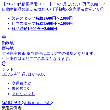
【20～40代積極採用中！！】＼6か月ごとに15万円支給！／
自動車部品の組立＆検査♪6万円補助の寮完備＆食堂アリ◎
製造スタッフ
時給
1,600
円〜
2,000
円
組立スタッフ
時給
1,600
円〜
2,000
円
検品
時給
1,600
円〜
2,000
円
勤務地
面接地
大分県宇佐市 ※当案件はエリアでの募集となります。
※当案件はエリアでの募集となります。
シフト
1日7.5時間 週5日からOK
交通費支給
未経験OK
まかないあり
詳細を見る
応募画面に進む
派遣労働者