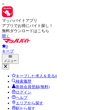
×
マッハバイトアプリ
アプリでお得にバイト探し！
無料ダウンロードはこちら
開く
0
キープ
メニュー
キープした求人を見る
0
検索履歴
新規会員登録(無料)
ログイン
ヘルプ
エリアから探す
駅から探す