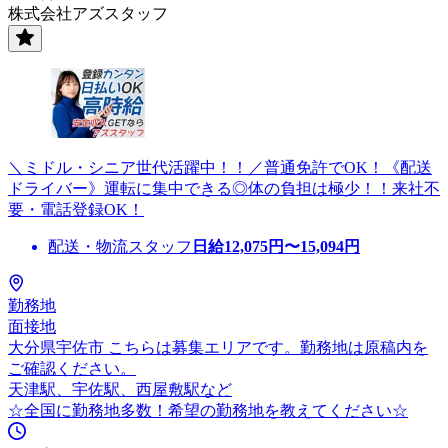
株式会社アズスタッフ
＼ミドル・シニア世代活躍中！！／普通免許でOK！《配送
ドライバー》運転に集中できる◎体の負担は極少！！来社不
要・電話登録OK！
配送・物流スタッフ
日給
12,075
円〜
15,094
円
勤務地
面接地
大分県宇佐市 こちらは募集エリアです。勤務地は原稿内を
ご確認ください。
天津駅、宇佐駅、西屋敷駅など
☆全国に勤務地多数！希望の勤務地を教えてください☆