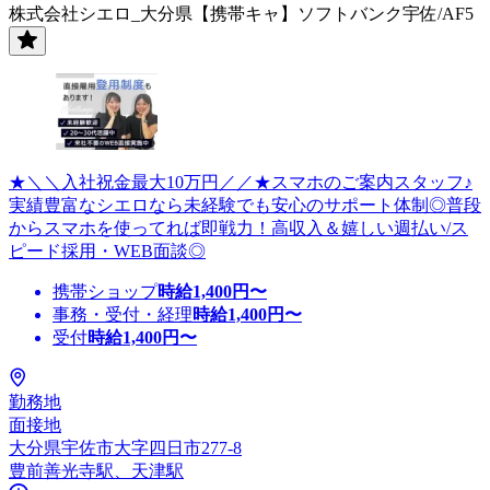
株式会社シエロ_大分県【携帯キャ】ソフトバンク宇佐/AF5
★＼＼入社祝金最大10万円／／★スマホのご案内スタッフ♪
実績豊富なシエロなら未経験でも安心のサポート体制◎普段
からスマホを使ってれば即戦力！高収入＆嬉しい週払い/ス
ピード採用・WEB面談◎
携帯ショップ
時給
1,400
円〜
事務・受付・経理
時給
1,400
円〜
受付
時給
1,400
円〜
勤務地
面接地
大分県宇佐市大字四日市277-8
豊前善光寺駅、天津駅