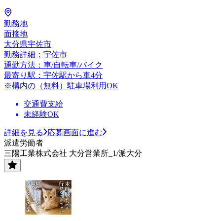
勤務地
面接地
大分県宇佐市
勤務詳細：宇佐市
通勤方法：車/自転車/バイク
最寄り駅：宇佐駅から車4分
※構内の（無料）駐車場利用OK
交通費支給
未経験OK
詳細を見る
応募画面に進む
派遣労働者
三陽工業株式会社 大分営業所_1/派大分