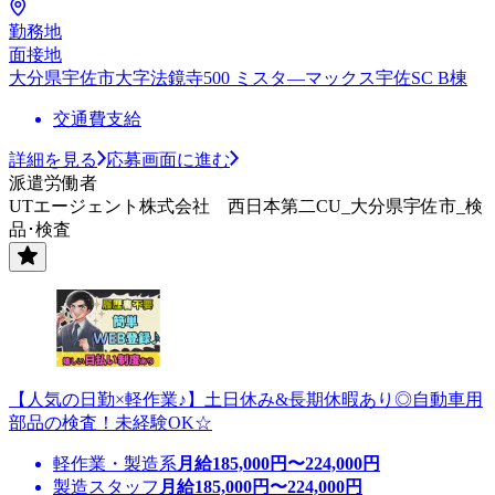
勤務地
面接地
大分県宇佐市大字法鏡寺500 ミスタ―マックス宇佐SC B棟
交通費支給
詳細を見る
応募画面に進む
派遣労働者
UTエージェント株式会社 西日本第二CU_大分県宇佐市_検
品･検査
【人気の日勤×軽作業♪】土日休み&長期休暇あり◎自動車用
部品の検査！未経験OK☆
軽作業・製造系
月給
185,000
円〜
224,000
円
製造スタッフ
月給
185,000
円〜
224,000
円