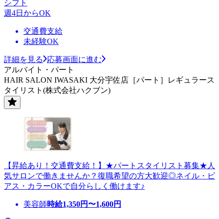
シフト
週4日からOK
交通費支給
未経験OK
詳細を見る
応募画面に進む
アルバイト・パート
HAIR SALON IWASAKI 大分宇佐店［パート］レギュラース
タイリスト(株式会社ハクブン)
【昇給あり！交通費支給！】★パートスタイリスト募集★人
気サロンで働きませんか？復職希望の方大歓迎◎ネイル・ピ
アス・カラーOKで自分らしく働けます♪
美容師
時給
1,350
円〜
1,600
円