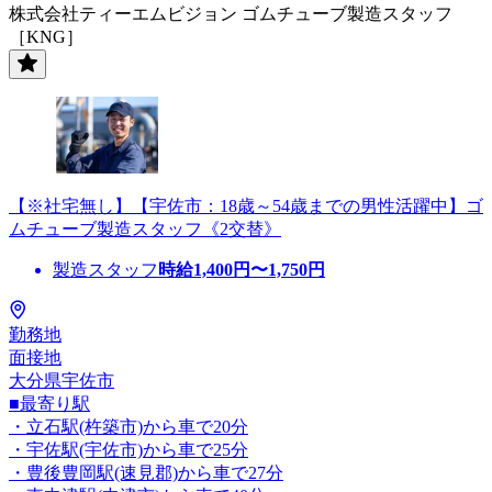
株式会社ティーエムビジョン ゴムチューブ製造スタッフ
［KNG］
【※社宅無し】【宇佐市：18歳～54歳までの男性活躍中】ゴ
ムチューブ製造スタッフ《2交替》
製造スタッフ
時給
1,400
円〜
1,750
円
勤務地
面接地
大分県宇佐市
■最寄り駅
・立石駅(杵築市)から車で20分
・宇佐駅(宇佐市)から車で25分
・豊後豊岡駅(速見郡)から車で27分