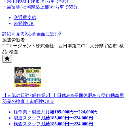
・東中津駅(中津市)から車で40分
・吉富駅(福岡県築上郡)から車で55分
交通費支給
未経験OK
詳細を見る
応募画面に進む
派遣労働者
UTエージェント株式会社 西日本第二CU_大分県宇佐市_検
品･検査
【人気の日勤×軽作業♪】土日休み&長期休暇あり◎自動車用
部品の検査！未経験OK☆
軽作業・製造系
月給
185,000
円〜
224,000
円
製造スタッフ
月給
185,000
円〜
224,000
円
検査スタッフ
月給
185,000
円〜
224,000
円