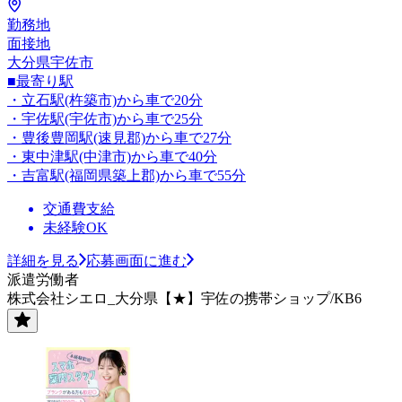
勤務地
面接地
大分県宇佐市
■最寄り駅
・立石駅(杵築市)から車で20分
・宇佐駅(宇佐市)から車で25分
・豊後豊岡駅(速見郡)から車で27分
・東中津駅(中津市)から車で40分
・吉富駅(福岡県築上郡)から車で55分
交通費支給
未経験OK
詳細を見る
応募画面に進む
派遣労働者
株式会社シエロ_大分県【★】宇佐の携帯ショップ/KB6