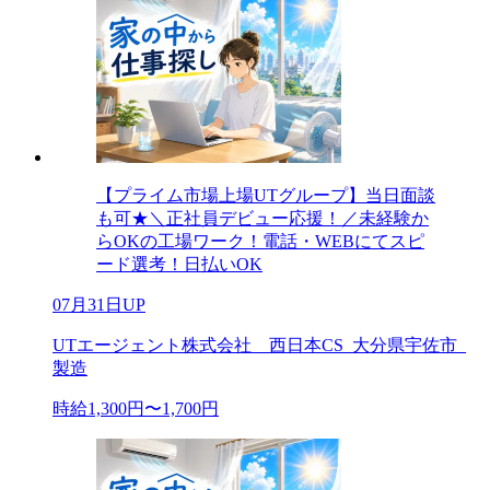
【プライム市場上場UTグループ】当日面談
も可★＼正社員デビュー応援！／未経験か
らOKの工場ワーク！電話・WEBにてスピ
ード選考！日払いOK
07月31日UP
UTエージェント株式会社 西日本CS_大分県宇佐市_
製造
時給1,300円〜1,700円