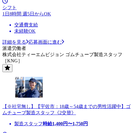
シフト
1日8時間 週5日からOK
交通費支給
未経験OK
詳細を見る
応募画面に進む
派遣労働者
株式会社ティーエムビジョン ゴムチューブ製造スタッフ
［KNG］
【※社宅無し】【宇佐市：18歳～54歳までの男性活躍中】ゴ
ムチューブ製造スタッフ《2交替》
製造スタッフ
時給
1,400
円〜
1,750
円