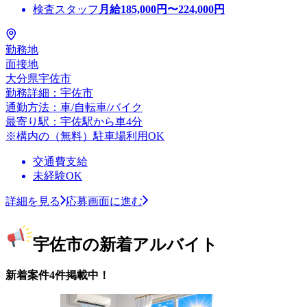
検査スタッフ
月給
185,000
円〜
224,000
円
勤務地
面接地
大分県宇佐市
勤務詳細：宇佐市
通勤方法：車/自転車/バイク
最寄り駅：宇佐駅から車4分
※構内の（無料）駐車場利用OK
交通費支給
未経験OK
詳細を見る
応募画面に進む
宇佐市の新着アルバイト
新着案件4件掲載中！