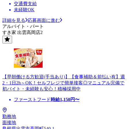
交通費支給
未経験OK
詳細を見る
応募画面に進む
アルバイト・パート
すき家 出雲高岡店2
【早朝働ける方歓迎(手当あり)】【食事補助＆前払い有】週
2・1日2h～OK！セルフレジで簡単接客◎マニュアル完備で
初バイト・未経験も安心！積極採用中
ファーストフード
時給
1,150
円〜
勤務地
面接地
島根県出雲市高岡町540-1