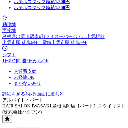
ホテルスタッフ
時給
1,200
円
ホテルスタッフ
時給
1,200
円
勤務地
面接地
島根県出雲市駅南町1-3-3 スーパーホテル出雲駅前
出雲市駅 徒歩6分、電鉄出雲市駅 徒歩7分
シフト
1日8時間 週3日からOK
交通費支給
未経験OK
まかないあり
詳細を見る
応募画面に進む
アルバイト・パート
HAIR SALON IWASAKI 島根高岡店［パート］スタイリスト
(株式会社ハクブン)