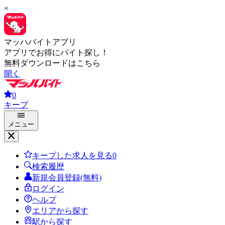
×
マッハバイトアプリ
アプリでお得にバイト探し！
無料ダウンロードはこちら
開く
0
キープ
メニュー
キープした求人を見る
0
検索履歴
新規会員登録(無料)
ログイン
ヘルプ
エリアから探す
駅から探す