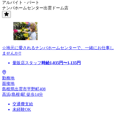
アルバイト・パート
ナンバホームセンター出雲ドーム店
☆地元に愛されるナンバホームセンターで、一緒にお仕事し
ませんか!!
量販店スタッフ
時給
1,035
円〜
1,135
円
勤務地
面接地
島根県出雲市平野町408
高浜(島根)駅 徒歩14分
交通費支給
未経験OK