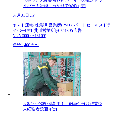
《長期》未経験者歓迎◎ヤマトの配送ドラ
イバー！研修しっかりで安心♪[デ]
07月31日UP
ヤマト運輸(株)斐川営業所(PSD)_パートセールスドラ
イバー[デ]_斐川営業所(y075189)(広告
No.Y00000615109)
時給1,400円〜
＼8/4～9/30短期募集！／簡単仕分け作業◎
未経験者歓迎♪[仕]