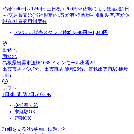
時給1040円～1240円 土日祝＋200円※経験により優遇/週2日
～/交通費支給(当社規定内)/昇給有/従業員割引制度有/有給休
暇有/社員登用制度有
アパレル販売スタッフ
時給
1,040
円〜
1,240
円
勤務地
面接地
島根県出雲市渡橋1066 イオンモール出雲2F
出雲市駅 バス7分、出雲市駅 徒歩26分、電鉄出雲市駅 徒歩
28分
シフト
1日3時間 週2日からOK
交通費支給
未経験OK
短期OK
詳細を見る
応募画面に進む