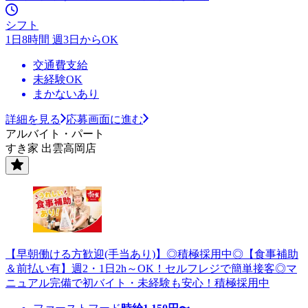
シフト
1日8時間 週3日からOK
交通費支給
未経験OK
まかないあり
詳細を見る
応募画面に進む
アルバイト・パート
すき家 出雲高岡店
【早朝働ける方歓迎(手当あり)】◎積極採用中◎【食事補助
＆前払い有】週2・1日2h～OK！セルフレジで簡単接客◎マ
ニュアル完備で初バイト・未経験も安心！積極採用中