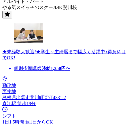
アルバイト・パート
やる気スイッチのスクールIE 斐川校
★未経験大歓迎!★学生～主婦層まで幅広く活躍中♪得意科目
でOK!
個別指導講師
時給
1,350
円〜
勤務地
面接地
島根県出雲市斐川町直江4831-2
直江駅 徒歩19分
シフト
1日1.5時間 週1日からOK