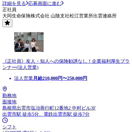
詳細を見る
応募画面に進む
正社員
大同生命保険株式会社 山陰支社松江営業所出雲連絡所
《正社員》友人・知人への保険勧誘なし！企業福利厚生プラ
ンナー(法人営業)
法人営業
月給
210,000
円〜
250,000
円
勤務地
面接地
島根県出雲市塩冶善行町12番地2 中村ビル3F
出雲市駅 徒歩5分、電鉄出雲市駅 徒歩7分
シフト