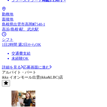
ファーストフード
時給
1,150
円〜
勤務地
面接地
島根県出雲市高岡町540-1
高浜(島根)駅、武志駅
シフト
1日2時間 週2日からOK
交通費支給
未経験OK
詳細を見る
応募画面に進む
アルバイト・パート
ikka イオンモール出雲(ikka&LBC)店