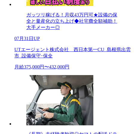
ガッツリ稼げる！月収43万円可★設備の保
全と量産化の立ち上げ◆社宅費全額補助！
大手メーカー◎
07月31日UP
UTエージェント株式会社 西日本第一CU_島根県出雲
市_設備保守･保全
月給375,000円〜432,000円