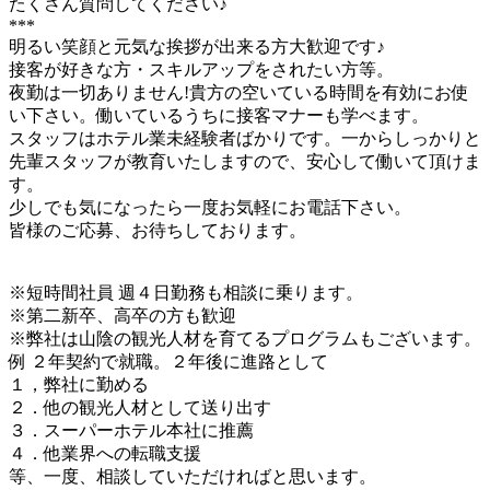
たくさん質問してください♪
***
明るい笑顔と元気な挨拶が出来る方大歓迎です♪
接客が好きな方・スキルアップをされたい方等。
夜勤は一切ありません!貴方の空いている時間を有効にお使
い下さい。働いているうちに接客マナーも学べます。
スタッフはホテル業未経験者ばかりです。一からしっかりと
先輩スタッフが教育いたしますので、安心して働いて頂けま
す。
少しでも気になったら一度お気軽にお電話下さい。
皆様のご応募、お待ちしております。
※短時間社員 週４日勤務も相談に乗ります。
※第二新卒、高卒の方も歓迎
※弊社は山陰の観光人材を育てるプログラムもございます。
例 ２年契約で就職。２年後に進路として
１，弊社に勤める
２．他の観光人材として送り出す
３．スーパーホテル本社に推薦
４．他業界への転職支援
等、一度、相談していただければと思います。