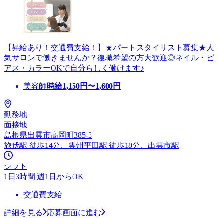
【昇給あり！交通費支給！】★パートスタイリスト募集★人
気サロンで働きませんか？復職希望の方大歓迎◎ネイル・ピ
アス・カラーOKで自分らしく働けます♪
美容師
時給
1,150
円〜
1,600
円
勤務地
面接地
島根県出雲市高岡町385-3
旅伏駅 徒歩14分、雲州平田駅 徒歩18分、出雲市駅
シフト
1日3時間 週1日からOK
交通費支給
詳細を見る
応募画面に進む