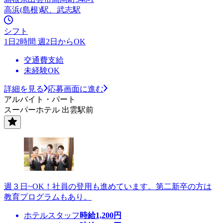
高浜(島根)駅、武志駅
シフト
1日2時間 週2日からOK
交通費支給
未経験OK
詳細を見る
応募画面に進む
アルバイト・パート
スーパーホテル 出雲駅前
週３日~OK！社員の登用も進めています。第二新卒の方は
教育プログラムもあり。
ホテルスタッフ
時給
1,200
円